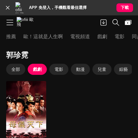
APP 免登入，手機觀看最佳選擇
下載
推薦
歐！這就是人生啊
電視頻道
戲劇
電影
同
郭珍霓
全部
戲劇
電影
動漫
兒童
綜藝