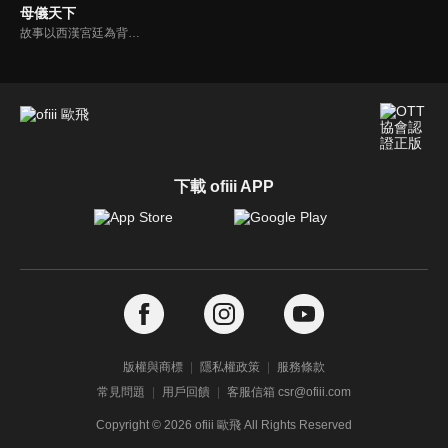
母儀天下
故事以西漢宮廷為背景，以歷經七朝的中國歷史上最長壽的皇后王政君為主線，以及絕代美人趙飛燕等女性角色為副線，描述了封建社會西漢時期爭權奪利的後宮生活。
下載 ofiii APP
版權與商標
隱私權政策
服務條款
常見問題
用戶回饋
客服信箱 csr@ofiii.com
Copyright ©
2026
ofiii 歐飛 All Rights Reserved