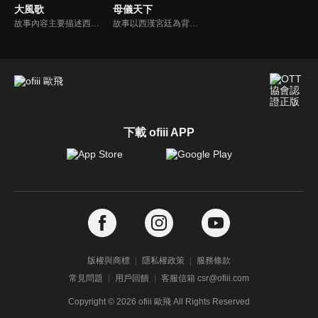
大風歌
母儀天下
故事內容主要描述西漢漢文帝劉恒崇尚勤政節儉、以仁德治天下。在他執政的二十三年中，廢除自商周以來施行的黥字、剁腳等殘酷肉刑，廢關傳，鼓勵農耕，發展人口，是歷代封建王朝中第一個在全國全免田租的皇帝；並與匈奴和親，屯墾戍邊強邊固土，他與繼承帝業的劉啟統治的時期，被後人稱為文景之治。
故事以西漢宮廷為背景，以歷經七朝的中國歷史上最長壽的皇后王政君為主線，以及絕代美人趙飛燕等女性角色為副線，描述了封建社會西漢時期爭權奪利的後宮生活。
下載 ofiii APP
版權與商標
隱私權政策
服務條款
常見問題
用戶回饋
客服信箱 csr@ofiii.com
Copyright ©
2026
ofiii 歐飛 All Rights Reserved