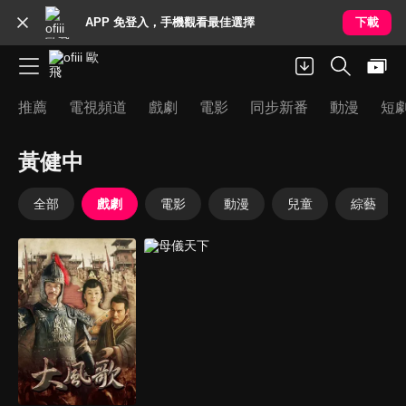
APP 免登入，手機觀看最佳選擇
下載
推薦
電視頻道
戲劇
電影
同步新番
動漫
短
黃健中
全部
戲劇
電影
動漫
兒童
綜藝