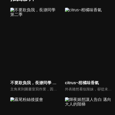
不要欺負我，長瀞同學 第二季
citrus~柑橘味香氣
主角來到圖書室寫作業，因為不小心將書包掉到地上，裡面的自創漫畫被一個學妹看到了，從此這個「學長」就被學妹「長瀞同學」給纏上了。「學長」是個怯懦的美術社員，每每都被長瀞同學欺負。但實際上，長瀞同學對學長頗有好感，只不過每次都以戲弄學長為樂。
外表雖然看似辣妹，卻從未戀愛過的女高中生 · 柚子，由於父母的再婚而進入了女校。因「無法交到男友」而不滿爆發的轉學第一天，她與黑髮的美人學生會長 · 芽衣以最糟糕的形式相遇了。