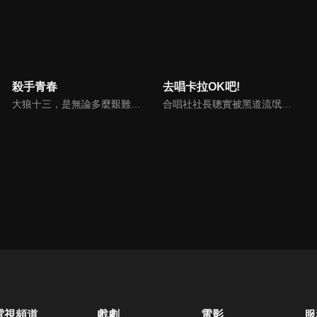
殺手青春
去唱卡拉OK吧!
大狼十三，是無論多麼艱難的委託都能完成的傳說級殺手。某天，他殲滅了某個組織後，卻被神祕的蜂刺中而失去意識。等到醒來時，十三竟從39歲的大人變成了13歲的少年模樣！正當十三震驚之際，老闆下達命令：「就用那副模樣潛入中學。」等待著他的，竟是與一群個性十足的同學們共度的青春校園生活。他能夠恢復原本的身體嗎！？而且，刺客正一步步逼近十三──！
合唱社社長聰實被黑道流氓成田狂兒纏上，並拜託他教導自己唱歌，沒想到兩人之間也漸漸地孕育出了奇妙的友誼。
電視頻道
戲劇
電影
服