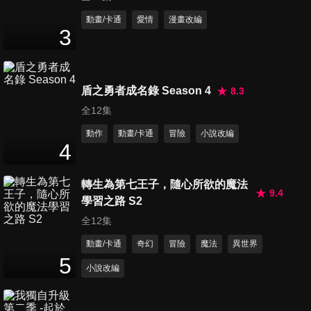
第11集 學長是怎麼想的/學長真
動畫/卡通
愛情
漫畫改編
3
的很不坦率耶
24
分鐘
第12集 沒人愛脫隊海蟑螂學長
盾之勇者成名錄 Season 4
8.3
的春天終於來了嗎/學長被說有
全12集
24
分鐘
愛喔
動作
動畫/卡通
冒險
小說改編
4
轉生為第七王子，隨心所欲的魔法
9.4
學習之路 S2
全12集
動畫/卡通
奇幻
冒險
魔法
異世界
5
小說改編