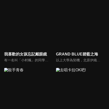
我喜歡的女孩忘記戴眼鏡
GRAND BLUE碧藍之海
有一名叫「小村楓」的同學，喜歡因重新分班而坐在隔壁的「三重愛」同學。然而就在某一天，小村發現三重的眼神變得很兇，不曉得該怎麼跟她交談的小村在三重主動向他搭話之後，才發現原來她只是忘了戴眼鏡，於是小村便想辦法協助看不清楚的三重。只是...三重同學忘記戴眼鏡的情形卻不只有一天。
以上大學為契機，北原伊織開始在沿海城鎮居住。他在那裡遇見的是美貌出眾的女孩、以及喜愛喝酒與水肺潛水的強壯男人們。最棒的校園生活在等待著他嗎！？無止境爆笑生動青春喜劇、就此開幕！