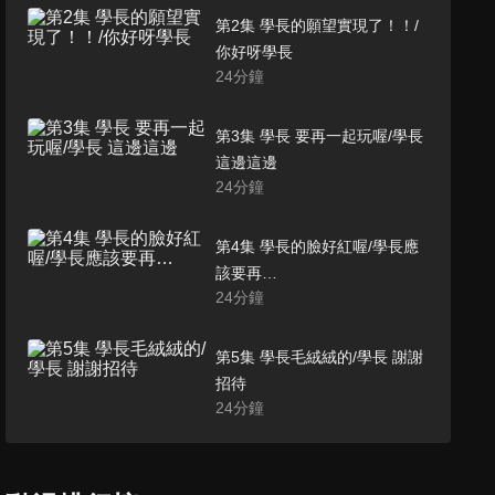
第2集 學長的願望實現了！！/
你好呀學長
24
分鐘
第3集 學長 要再一起玩喔/學長
這邊這邊
24
分鐘
第4集 學長的臉好紅喔/學長應
該要再…
24
分鐘
第5集 學長毛絨絨的/學長 謝謝
招待
24
分鐘
第6集 學長 你太弱了/學長 我們
去海邊吧