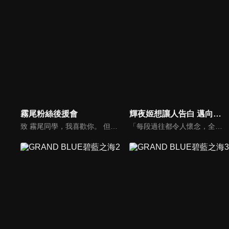
霧尾粉絲後援會
輝夜姬想讓人告白 邁向大人的階梯
致 霧尾同學，我喜歡你。 但我從來不知道， 喜歡上一個人，原來是這麼地痛苦。 我最喜歡你了，霧尾同學。 我想跟霧尾同學一起吃漢堡。 我想跟霧尾同學一起撐相合傘。 我想跟霧尾同學一起把盤子摔個痛快。 我想跟霧尾同學踏上尋找全身痣的旅程。 我想把遇見霧尾同學的那一天定為國定假日。 藍美與波，聊著自己喜歡的人——只屬於兩人的珍貴時光。 我原以為這樣的日常，會一直持續下去。 單向的心意連鎖，正在改變我們的日常。
「每段過往都令人懷念，全都是無可取代的寶貴回憶。」秀知院學園是秀才雲集的菁英學校，在學生會中擔任學生會副會長・四宮輝夜遇見了學生會長・白銀御行。兩人歷經漫長的戀愛頭腦戰，最後終於開始交往……。時光流逝，輝夜獨自在房內翻閱相簿。相簿內都是她與白銀及秀知院學園的夥伴們一起度過的回憶照片。沉浸在回憶之中的輝夜每翻過一頁，回憶就湧上她的心頭。