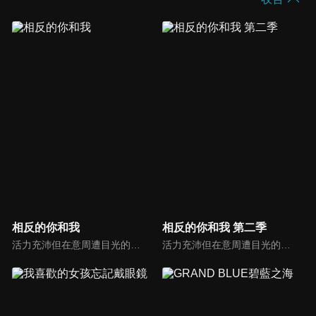
相反的你和我
相反的你和我 第二季
活力充沛但在意周遭目光的鈴木，正在單戀勇於表達自己意見的文靜男子・谷同學。可是鈴木因為太在意周遭的目光，無法用平常心跟谷同學相處，總是亂搭話…某天鈴木終於鼓起勇氣，試著約谷同學一起回家，結果…！？
活力充沛但在意周遭目光的鈴木，正在單戀勇於表達自己意見的文靜男子・谷同學。可是鈴木因為太在意周遭的目光，無法用平常心跟谷同學相處，總是亂搭話…某天鈴木終於鼓起勇氣，試著約谷同學一起回家，結果…！？