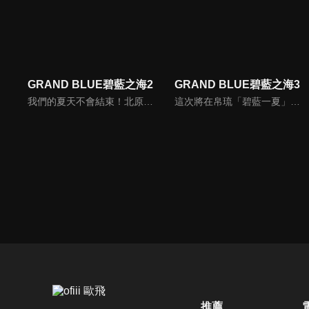
GRAND BLUE碧藍之海2
GRAND BLUE碧藍之海3
我們的夏天不會結束！北原伊織來到伊豆開始大學生活，轉眼過了三個月的時間——他寄住在潛水用品店「Grand Blue」，與可愛的表妹古手川千紗同住一個屋簷下，再加上表姊古手川奈奈華、充滿成熟魅力的濱岡梓、以及同年級的同學吉原愛菜，過著一帆風順又青春洋溢的大學生活！……然而這只是其中一個面向。
這次將在帛琉「碧藍一夏」！北原伊織來到伊豆開始大學生活後已經過了幾個月——。他寄住於潛水商店「Grand Blue」，和可愛的表妹古手川千紗住在同一個屋簷下。再加上表姊古手川奈奈華、充滿成熟魅力的濱岡梓、同年級的同學吉原愛菜，伊織過著一帆風順的青春校園生活！……然而這只是其中一個面向，其實他大學生活的大半都是和全裸的臭男人們的瘋狂鬧劇！說起來也是因為伊織加入的潛水社團「Peek a Boo」是個潛水頻率普普，卻天天和群壯漢脫光衣服飲酒作樂，過著喧鬧的日常生活的社團。而在這其中，伊織和是個帥哥、但其實是貨真價實的御宅族的今村耕平一起生活，如今的他已經被社團徹底同化了。某天，奈奈華告訴伊織潛水商店「Dolphin」在帛琉新開了分店，但現在人手不足，所以希望他能去幫忙。然而，伊織卻想到耕平曾表示因為海外無法在第一時間看到動畫，所以不願出國……。在這個夏天，首次以海外的帛琉為舞台的「碧藍生活」即將揭開序幕！
推薦