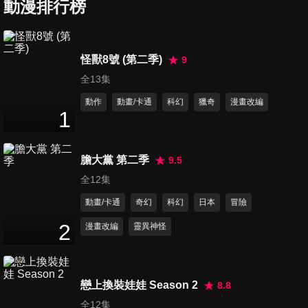
動漫排行榜
24
分鐘
第7集 學長要不要去祭典啊/好
怪獸8號 (第二季)
9
像在約會喔 學長
全13集
24
分鐘
動作
動畫/卡通
科幻
獵奇
漫畫改編
1
第8集 比想像中有趣嘛 學長/來
猜拳吧 學長
24
分鐘
膽大黨 第二季
9.5
全12集
第9集 學長是悶騷鬼！！/噁心
動畫/卡通
奇幻
科幻
日本
冒險
學長怎麼可能會約會
24
分鐘
2
漫畫改編
靈異神怪
第10集 學長的身體好像很硬/學
長，放手去做吧
戀上換裝娃娃 Season 2
8.8
24
分鐘
全12集