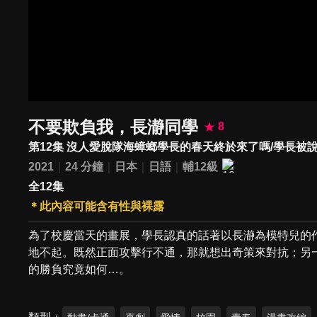
不要欺負我，長瀞同學
8
第12集 沒人愛脫隊海蟑螂學長的春天終於來了嗎/學長被
2021
24 分鐘
日本
日語
輔12級
全12集
＊此內容可能含有性與裸露
為了校慶當天的畫展，學長認真的話著以長瀞為模特兒的
地不起。既然正面攻擊行不通，那就想出奇策來對抗；另
的勝負究竟如何…。