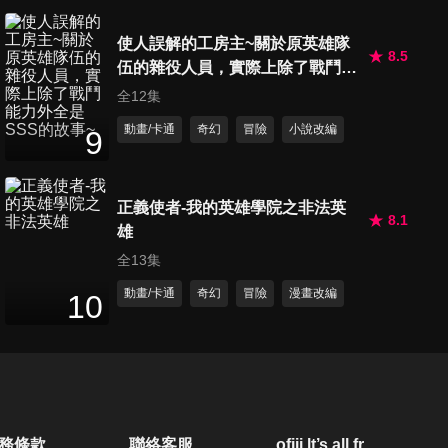
使人誤解的工房主~關於原英雄隊
8.5
伍的雜役人員，實際上除了戰鬥能
力外全是SSS的故事~
全12集
動畫/卡通
奇幻
冒險
小說改編
9
正義使者-我的英雄學院之非法英
8.1
雄
全13集
動畫/卡通
奇幻
冒險
漫畫改編
10
務條款
聯絡客服
ofiii lt’s all free