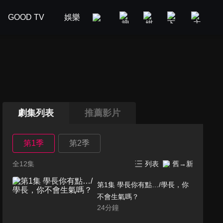
GOOD TV
娛樂
美食旅遊
新聞政論
汽車
劇集列表
推薦影片
第1季
第2季
全12集
列表
舊→新
第1集 學長你有點…/學長，你
不會生氣嗎？
24
分鐘