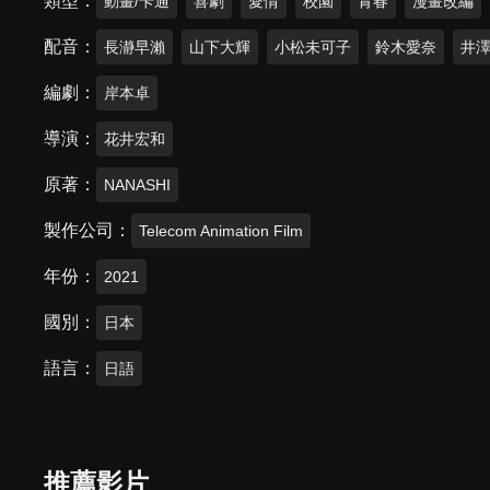
類型
動畫/卡通
喜劇
愛情
校園
青春
漫畫改編
配音
長瀞早瀨
山下大輝
小松未可子
鈴木愛奈
井
編劇
岸本卓
導演
花井宏和
原著
NANASHI
製作公司
Telecom Animation Film
年份
2021
國別
日本
語言
日語
推薦影片