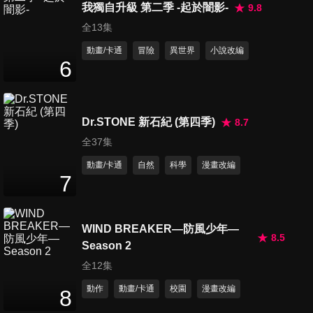
我獨自升級 第二季 -起於闇影-
9.8
全13集
動畫/卡通
冒險
異世界
小說改編
6
Dr.STONE 新石紀 (第四季)
8.7
全37集
動畫/卡通
自然
科學
漫畫改編
7
WIND BREAKER—防風少年—
8.5
Season 2
全12集
動作
動畫/卡通
校園
漫畫改編
8