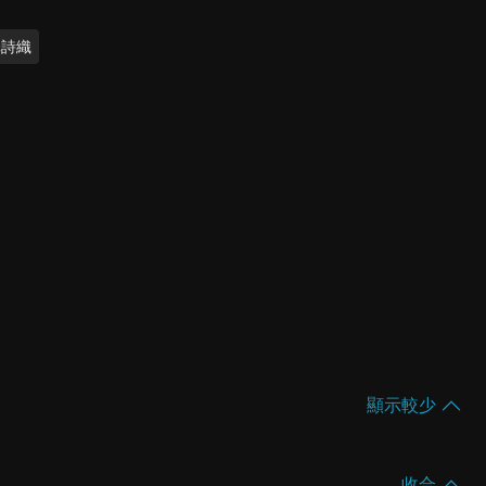
澤詩織
顯示較少
收合