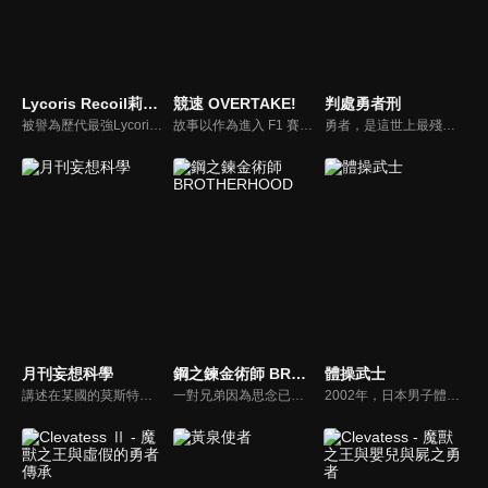
Lycoris Recoil莉可麗絲
競速 OVERTAKE!
判處勇者刑
被譽為歷代最強Lycoris的錦木千束， 以及資質優秀但另有隱情的井之上瀧奈， 她們工作的咖啡廳「LycoReco」接受各種請託，舉凡咖啡或甜點的點餐、 照顧小孩子、代買東西以及當外國人的日文老師等等。樂天派的千束奉行和平主義； 冷酷的瀧奈講求效率， 天差地遠的兩人將把每一天都搞得天翻地覆！
故事以作為進入 F1 賽事的門票、被稱為「賽車甲子園」F4（Formula4）的世界為主題，為了取財的孝哉遇上了高中生賽車手悠，與兩人為中心就此展開了故事。
勇者，是這世上最殘酷的刑罰。犯下大罪之人，將被判處成為「勇者」，被迫投入與魔王的戰爭之中。即便被殺，也會被強制復活，連死亡都不被允許。被施以勇者刑的前聖騎士團長．賽羅．佛魯巴茲，率領著一支由性格扭曲的罪人所組成的勇者懲罰部隊，奔馳於戰場最前線。在這殘酷環境之中，賽羅遇見了最強的生物兵器之一劍之《女神》泰奧莉塔。「等你殲滅所有敵人之後，要好好讚美我…然後摸摸我的頭。」為了活下去，也為了向陷害自己的人復仇—。與《女神》締結契約的賽羅，毅然投身於這絕望世界中的激烈戰火與陰謀漩渦之中。
月刊妄想科學
鋼之鍊金術師 BROTHERHOOD
體操武士
講述在某國的莫斯特市中，一名叫五郎的科學家前去科學雜誌《月刊妄想科學》的編輯部拜訪，表示自己手上有著「能夠改變世界歷史的情報」。此話一出，卻導致了原本和平無比的編輯部捲入了用科學難以解釋的事件之中。一段離奇的故事就此展開…！
一對兄弟因為思念已故母親，觸犯了鍊金術的最高禁忌「人體鍊成」而失去一切。裝上機械鎧、有「鋼之鍊金術師」之稱號的哥哥愛德華·愛力克，以及靈魂被固定於鎧甲的弟弟阿爾馮斯──他們為了取回失去的東西，踏上尋找賢者之石的旅程。隨著接近賢者之石的真相、在巨大的陰謀中勇往直前。暗地活躍的非人類、徐徐露出本質的軍事國家亞美斯多利斯、受虐民眾的無比憎恨與復仇怨念、鍊金術帶來的種種悲劇……散於各點的悲劇，終將連成線，人民、甚至國家都會被捲入其中。
2002年，日本男子體操界盛極一時的年代。為體操傾注生涯的前日本國手「荒垣城太郎」（29 歲），縱然漸漸沒辦法隨心所欲演出，他依然每日持續不斷鞭策自己。直到有一天，他的教練「天草」勸他引退。城太郎就此陷入苦惱，唯有女兒「玲」依然鼓勵支持他。然後，荒垣家的命運將因為某個『邂逅』大為改變。