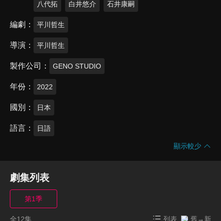
八代拓
白井悠介
石井康嗣
編劇
平川哲生
導演
平川哲生
製作公司
GENO STUDIO
年份
2022
國別
日本
語言
日語
顯示較少
劇集列表
第1季
全12集
列表
舊→新