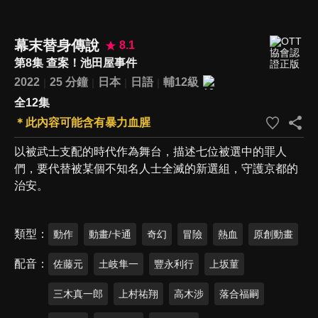
幕末替身傳說
8.1
第8集 查案！池田屋事件
2022
25 分鐘
日本
日語
輔12級
全12集
＊此內容可能含有暴力血腥
以被武士支配的時代作為舞台，描述七位被選中的罪人
們，要代替被某個不知名人士全滅的新選組，守護京都的
治安。
類型
動作
動畫/卡通
奇幻
冒險
熱血
原創動畫
配音
佐藤元
土岐隼一
豐永利行
上坂菫
三木真一郎
上村祐翔
高木涉
落合福嗣