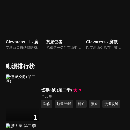
Clevatess Ⅱ - 魔獸之王與虛假的勇者傳承
黃泉使者
Clevatess - 魔獸之王與嬰兒與屍之勇者
艾莉西亞自幼憧憬成為勇者，成為了由國王所選出的 13 名勇者之一。勇者們帶著傳說之劍，前往討伐魔獸王克雷巴特斯。然而他們的魯莽，卻意外引發了可能讓整個艾多西亞大陸的人族滅絕的最大危機。而世界僅存的希望，竟然是託付給魔獸王的一名嬰兒...... 第二季將接續第一季的發展，繼續講述魔獸王克雷巴特斯與這名人族嬰兒在充滿陰謀與危機的世界中，所展開的黑暗冒險與史詩篇章。
尤爾是一名住在山中小村莊的獵人少年，靠著狩獵野鳥維生，與雙胞胎妹妹阿薩及村民們過著樸實的生活。然而，這樣平穩的日常卻被空中響起的""龍的叫聲""給撕裂了──安逸的村莊裡潛藏著傳承與謎團，這個村裡究竟藏著什麼祕密呢？尤爾的命運又會如何？謎團與不可思議縱橫交錯的嶄新使者戰鬥──緊張刺激的幻怪奇幻譚，現在揭開序幕。
以艾莉西亞為首、被王所選上的勇者一行人，因為討伐魔獸王克雷巴特斯失利，因此陷入了危機。就在世界滅亡之際，所有人的希望託付到了一名嬰兒手上。
動漫排行榜
怪獸8號 (第二季)
9
全13集
動作
動畫/卡通
科幻
獵奇
漫畫改編
1