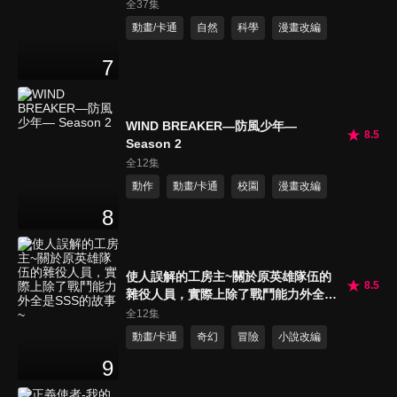
全37集
動畫/卡通
自然
科學
漫畫改編
7
WIND BREAKER—防風少年—
8.5
Season 2
全12集
動作
動畫/卡通
校園
漫畫改編
8
使人誤解的工房主~關於原英雄隊伍的
8.5
雜役人員，實際上除了戰鬥能力外全是
SSS的故事~
全12集
動畫/卡通
奇幻
冒險
小說改編
9