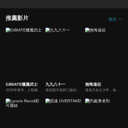
推薦影片
收合
GIBIATE獵魔武士
九九八十一
無悔遠征
2030年東京，人類被GIBIA化。面對世界範圍內開始的GIBIA化，凱琳向星辰許願“請賜我力量”如同回應她的許願，千水·兼六從過去前來。第一次與GIBIA對峙的千水·兼六等人陷入苦戰…就在這時，凱瑟琳前來相助。千水·兼六前往凱瑟琳他們居住的營地，然而…。
當佑護天地與三族的隱樹開始衰敗，背負天授的身份和使命，碧涵踏上了這段漫漫征程。為找到鴻蒙，還世間安寧，一路千難萬險，荊棘叢生。有至親至密的溫切，亦有至惡至險的阻隔，幸得夥伴並肩，雖一路坎坷，仍且行且歌。
身負天命之少年，為拯蒼生，毅然踏上艱難征程。一路雖艱險重重，然其心無悔，唯願天下重歸安寧之境。