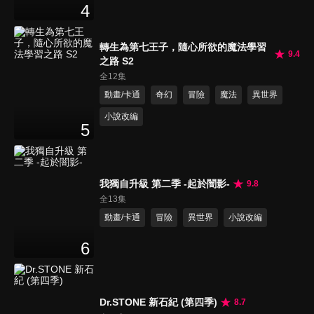
4
轉生為第七王子，隨心所欲的魔法學習
9.4
之路 S2
全12集
動畫/卡通
奇幻
冒險
魔法
異世界
小說改編
5
我獨自升級 第二季 -起於闇影-
9.8
全13集
動畫/卡通
冒險
異世界
小說改編
6
Dr.STONE 新石紀 (第四季)
8.7