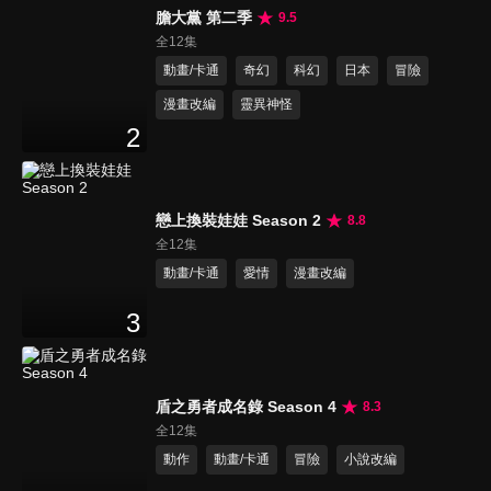
膽大黨 第二季
9.5
全12集
動畫/卡通
奇幻
科幻
日本
冒險
漫畫改編
靈異神怪
2
戀上換裝娃娃 Season 2
8.8
全12集
動畫/卡通
愛情
漫畫改編
3
盾之勇者成名錄 Season 4
8.3
全12集
動作
動畫/卡通
冒險
小說改編