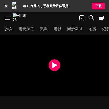
APP 免登入，手機觀看最佳選擇
下載
推薦
電視頻道
戲劇
電影
同步新番
動漫
短