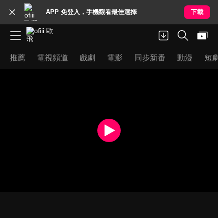
APP 免登入，手機觀看最佳選擇
下載
推薦
電視頻道
戲劇
電影
同步新番
動漫
短