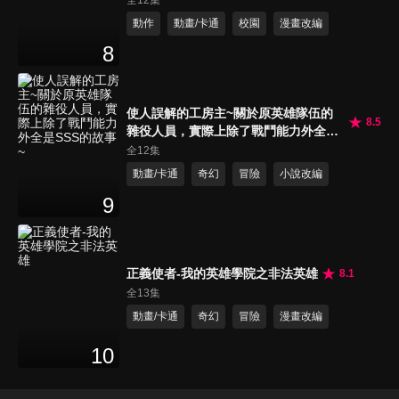
動作
動畫/卡通
校園
漫畫改編
8
使人誤解的工房主~關於原英雄隊伍的
8.5
雜役人員，實際上除了戰鬥能力外全是
SSS的故事~
全12集
動畫/卡通
奇幻
冒險
小說改編
9
正義使者-我的英雄學院之非法英雄
8.1
全13集
動畫/卡通
奇幻
冒險
漫畫改編
10