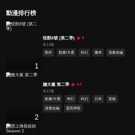
動漫排行榜
怪獸8號 (第二季)
9
全13集
動作
動畫/卡通
科幻
獵奇
漫畫改編
1
膽大黨 第二季
9.5
全12集
動畫/卡通
奇幻
科幻
日本
冒險
漫畫改編
靈異神怪
2