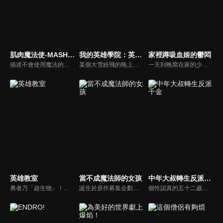
肌肉魔法使-MASHLE- 神覺者候補選拔試驗篇
我的英雄學院：英雄新世紀
家裡蹲吸血姬的鬱悶
描述不會使用魔法的少年馬修,在幾乎人人都會魔法的世 界裡進入了魔法學校。身處魔力圍繞的環境之中,一心一 意鍛鍊身體,上演「物」與「魔」的對抗。
某個大雪紛飛的晚上，企圖破壞英雄社會的死柄木弔等人正打算秘密運送某樣「神秘物件」。事前已掌握他們動向的英雄們趕到現場、跟他們展開了一場激戰。混亂之中，死柄木弔等人帶著神秘物件逃走，並留下一句「實驗已經成功了」。
一天到晚窩在家的少女黛拉可瑪莉，一覺醒來，居然被大力提拔成為帝國的將軍！而且可瑪莉率領的，還是一支以下犯上風氣盛行、嗜血又暴力的部隊。可瑪莉出生在吸血鬼名門世家，卻因討厭血而背負「三不」——「運動神經不行」、「身高不夠高」、「不能用魔法」。正當她走投無路時，她（應該要成為）心腹的女僕薇兒在這時建言：「請交給我吧。我一定會讓那些部下會錯意的！」靠著虛張聲勢和好運氣屢戰屢勝的可瑪莉，一部歡樂的幻想故事誕生！
英雄教室
當不成魔法師的女孩
中年大叔轉生反派千金
勇者乃「超生物」！？少年布雷德是與魔王打成兩敗俱傷，因而徹底失去勇者之力的前勇者。照理來說，他應該如願以償地變成一名普通的學生了，可是他就讀的學校竟是培育勇者的精英學校。在那裡上學的學生們當然都很優秀，不過曾為「正宗」勇者的布雷德在「心、體、技」各方面都太像英雄了。
誕生於原作募集企劃「Project ANIMA」的原創TV動畫。這是圍繞一心想成為魔法師的天然少女可露米‧未來，以及被譽為「人才輩出的魔法師名門」愛德爾家的千金柚子‧愛德爾兩個女孩子的故事。要成為魔法師必須先入讀雷特蘭魔法學校——明明有著這種嚴格的前提條件，她們卻落榜了！？校園生活就此發生大轉變！古怪的同班同學、可疑的同好會，這所學校到底隱藏了什麽秘密！？這是由兩個與夢想擦肩而過、性格截然相反的女孩們譜寫的青春 × 魔法校園的奇幻故事！
個性認真的五十二歲公務員．屯田林憲三郎因為交通意外而死去。……原以為如此。但當他醒來時，竟發現自己轉生來到女兒沉迷的女性向遊戲「魔法學園愛&魔獸」的世界！！他轉生成為妨礙遊戲主角安娜．多爾戀情的壞人大小姐格蕾絲．奧弗涅。格蕾絲=憲三郎本來打算像原本的格蕾絲一樣展現出身為壞人大小姐應有的風範。然而，他基於自身的經驗投向安娜的為人父母發言，加上將庶民的言行自動轉換為優雅舉止的【優雅變換】，卻使旁人對他的評價大幅上升！而且他甚至還在不經意的情況下跟遊戲攻略對象的帥哥們瘋狂立flag！？在異世界求生所需的武器是劍！？魔法！？不對，是透過社會經歷培養出的大叔技能！！由中年大叔×異世界轉生×壞人大小姐的組合為您帶來的溫馨喜劇，隆重開幕！