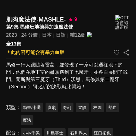
肌肉魔法使-MASHLE-
9
第9集 馬修班地德與加速魔法使
2023
24 分鐘
日本
日語
輔12級
全13集
＊此內容可能含有暴力血腥
馬修一行人跟隨著雷蒙，並發現了一扇可以通往地下的
門，他們在地下室的盡頭遇到了七魔牙，並各自展開了戰
鬥。蘭斯與第三魔牙（Third）沃思，馬修與第二魔牙
（Second）阿比斯的決戰就此開始！
類型
動畫/卡通
喜劇
奇幻
冒險
校園
熱血
魔法
配音
小林千晃
川島零士
石川界人
江口拓也