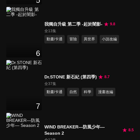
5
我獨自升級 第二季 -起於闇影-
9.8
全13集
動畫/卡通
冒險
異世界
小說改編
6
Dr.STONE 新石紀 (第四季)
8.7
全37集
動畫/卡通
自然
科學
漫畫改編
7
WIND BREAKER—防風少年—
8.5
Season 2
全12集