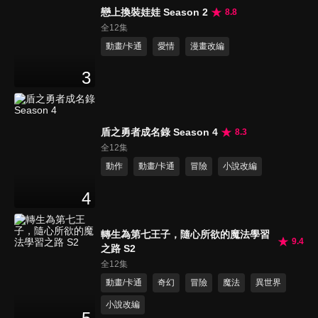
戀上換裝娃娃 Season 2
8.8
全12集
動畫/卡通
愛情
漫畫改編
3
盾之勇者成名錄 Season 4
8.3
全12集
動作
動畫/卡通
冒險
小說改編
4
轉生為第七王子，隨心所欲的魔法學習
9.4
之路 S2
全12集
動畫/卡通
奇幻
冒險
魔法
異世界
小說改編