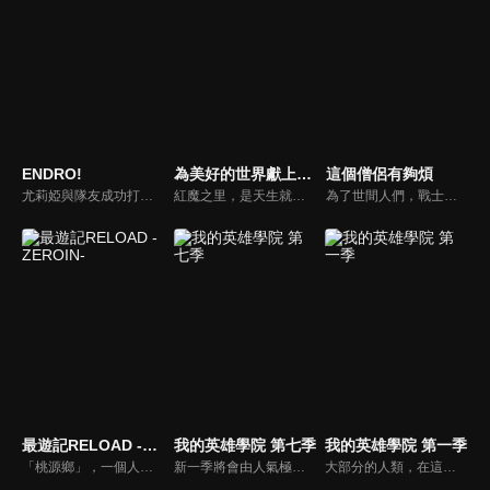
ENDRO!
為美好的世界獻上爆焰！
這個僧侶有夠煩
尤莉婭與隊友成功打敗魔王，但她們的封印魔法出錯，無意中將魔王傳送至尤夏成為勇者前的時空，亦令魔王變成嬌小女孩。魔王以「瑪歐」之名成為冒險者學校的教師，企圖使尤夏退學，讓她無法成為勇者。然而勇者小隊卻過著沒有想要打倒魔王樣子的悠閒奇幻生活。
紅魔之里，是天生就擁有超高的魔力和智慧，有著紅色瞳孔的紅魔族居住的地方。在這裡有一條訓誡：「學會上級魔法才算獨當一面，爆裂魔法是搞笑魔法。」然而，當魔法學校「紅色監獄」的同學們都在期待學習上級魔法時，就只有惠惠一個人堅持學習爆裂魔法，理由只是為了追上小時候看到的那個人以及那個景象…。這是嚮往最強魔法的一位少女的故事。
為了世間人們，戰士埃爾文步上冒險的旅程。在與魔獸戰鬥期間，美少女僧侶卡菈正好經過，埃爾文拜託她幫忙，卡菈竟卻義正言辭的說道：「有求於人的時候，跪下來磕頭不是基本的嗎？」，甚至還對埃爾文下了遠離自己就會死亡的詛咒。最弱的戰士埃爾文，與世上性格最煩的僧侶卡菈，在此相遇了…
最遊記RELOAD -ZEROIN-
我的英雄學院 第七季
我的英雄學院 第一季
「桃源鄉」，一個人與妖怪、科學與妖術共存的安穩大陸。在牛魔王復活實驗發出的負面波動的影響下，妖怪們突然失控，破壞了這塊淨土的平衡。天界的觀世音菩薩遂命令玄奘三藏阻止牛魔王復活實驗，三藏於是帶著孫悟空、沙悟淨、豬八戒朝西域天竺前進。
新一季將會由人氣極高的美國No.1英雄「星條旗Star and Stripe」揭開序章，其超強個性「新秩序」和死柄木弔之間的決鬥。
大部分的人類，在這個時代裡都擁有名為「個性」的力量，但有力量之人卻不一定都屬於正義的一方。只要邪惡出現的地方，必定會有英雄挺身而出拯救眾人。一名天生沒有力量的少年——綠谷出久從小就憧憬一位頂尖英雄，而他的夢想就是成為偉大的英雄，可是，沒有力量的他能實現自己的夢想嗎？