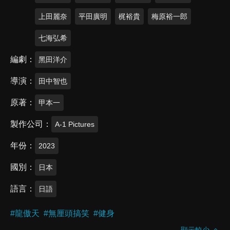
上田麗奈
平田廣明
梶裕貴
梅原裕一郎
七海弘希
編劇
黑田洋介
導演
田中智也
原著
甲本一
製作公司
A-1 Pictures
年份
2023
國別
日本
語言
日語
#
龍傲天
#
無厘頭搞笑
#
健身
顯示較少