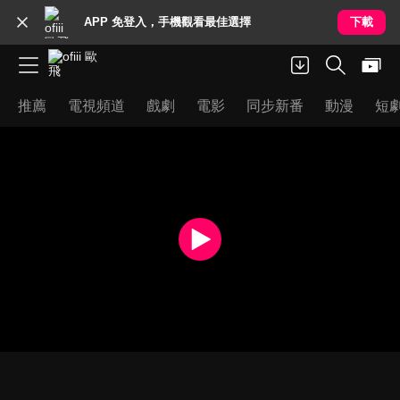
APP 免登入，手機觀看最佳選擇
下載
推薦
電視頻道
戲劇
電影
同步新番
動漫
短