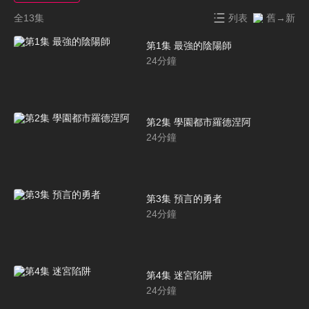
全13集
列表
舊→新
第1集 最強的陰陽師
24
分鐘
第2集 學園都市羅德涅阿
24
分鐘
第3集 預言的勇者
24
分鐘
第4集 迷宮陷阱
24
分鐘