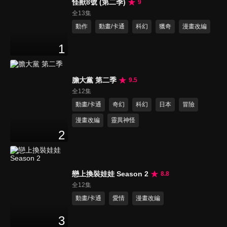
怪獸8號 (第二季)
9
全13集
動作
動畫/卡通
科幻
獵奇
漫畫改編
1
膽大黨 第二季
9.5
全12集
動畫/卡通
奇幻
科幻
日本
冒險
漫畫改編
靈異神怪
2
戀上換裝娃娃 Season 2
8.8
全12集
動畫/卡通
愛情
漫畫改編
3