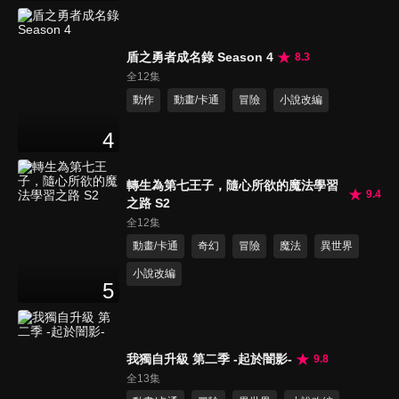
盾之勇者成名錄 Season 4
8.3
全12集
動作
動畫/卡通
冒險
小說改編
4
轉生為第七王子，隨心所欲的魔法學習
9.4
之路 S2
全12集
動畫/卡通
奇幻
冒險
魔法
異世界
小說改編
5
我獨自升級 第二季 -起於闇影-
9.8
全13集