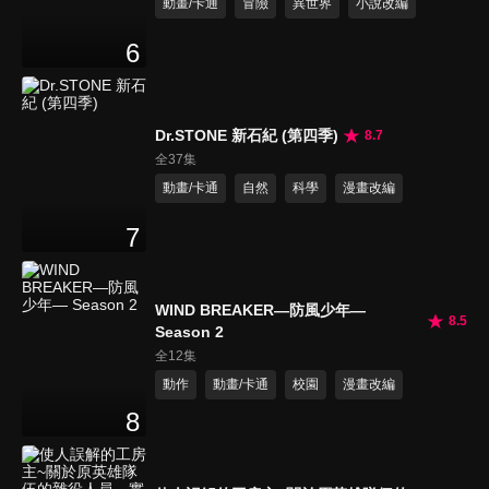
動畫/卡通
冒險
異世界
小說改編
6
Dr.STONE 新石紀 (第四季)
8.7
全37集
動畫/卡通
自然
科學
漫畫改編
7
WIND BREAKER—防風少年—
8.5
Season 2
全12集
動作
動畫/卡通
校園
漫畫改編
8