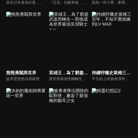
曾在日本身為社畜，卻在年紀輕輕過勞死的主角相澤梓，在女神的幫助下，以不老不死的魔女之姿轉生異世界。為了彌補前世的缺憾，她下定決心悠閒過活，長年來都只以打倒史萊姆和製藥維持著平靜的生活。誰知三百年後，她累積的經驗值已讓她成為了LV.99的世界最強魔女，她的生活也開始逐漸發生變化。
「亞克」在醒來後，發現自己以在MMORPG使用的角色外觀被丟到異世界。而他的模樣，是外表全身鎧甲，內在全身骨骼的「骸骨騎士」。真面目曝光，肯定會被誤會成是怪物被討伐!?亞克決心當個低調的傭兵過生活。但他卻是個無法對壞事置之不理的男人！由骸骨騎士大人無自覺「懲惡勸善」的異世界奇幻故事現在登場！
因為一些小事，家裡蹲遊戲玩家少女優奈被自稱是神明的人送到了異世界。至於說到那名少女變成怎樣了——靠著最強道具熊熊套裝得到了超級熊熊力量及超級熊熊魔法、現代世界的知識、信賴的夥伴菲娜，以及不會因為異世界這點程度就動搖的熊熊鋼鐵心，她已經完全適應這個世界了！
熊熊勇闖異世界
英雄王，為了窮盡武道而轉生～而後成為世界最強見習騎士♀～
持續狩獵史萊姆三百年，不知不覺就練到LV MAX
超享受悠然自得家裡蹲生活的美少女優奈，是VRMMORPG「WORLD．FANTASY．ONLINE」的廢人玩家。某天她跟平常一樣登入，但狀況卻不同以往…這裡究竟是遊戲當中？還是異世界？而且降臨與此地的裝備還固定成了「熊熊服裝」！這個熊熊竟然還是藏了世界最強等級魔法及技能的超級熊熊！！
異世界最強性轉轉生奇幻！獲得女神的加護成為「神騎士」，打造了巨大王國的英雄王英格利斯，在年老彌留之際強烈地祈願著，「為國為民奉獻了一生，卻無法窮極自身的武藝。在下一個人生希望能為自己而活，鍛鍊武藝到極限。」女神答應了他的願望，讓他轉生至遙遠的未來……但轉生後的身分卻是騎士名門的「女兒」！？
平凡的上班族相澤梓，因工作過度過勞死。她轉生到異世界，成為不老不死的魔女亞梓莎。鑑於前世的經驗，她在邊境的高原開始悠閒的慢活。打倒史來姆賺取金錢，像個魔女般製作藥物照顧山腳下的村莊。她持續過這樣的生活，被稱為「高原的魔女大人」。300年後，持續打倒史來姆累積的經驗值，讓亞梓莎在不知不覺間成為LV99，也就是世界最強。