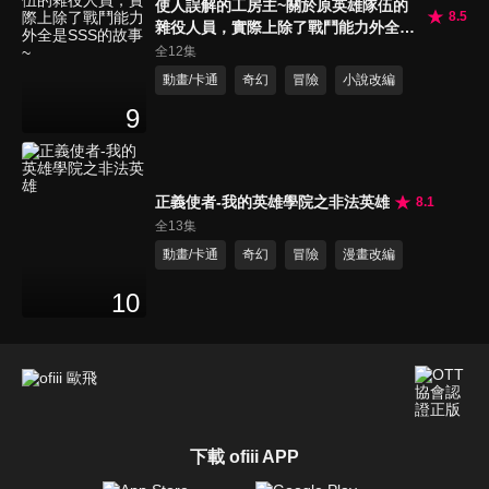
使人誤解的工房主~關於原英雄隊伍的
8.5
雜役人員，實際上除了戰鬥能力外全是
SSS的故事~
全12集
動畫/卡通
奇幻
冒險
小說改編
9
正義使者-我的英雄學院之非法英雄
8.1
全13集
動畫/卡通
奇幻
冒險
漫畫改編
10
下載 ofiii APP