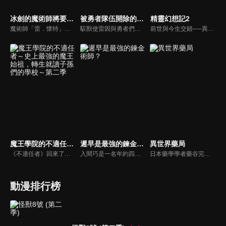
冰劍的魔術師將要統一世界
被勇者隊伍開除的馭獸使，邂逅了最強種的貓耳少女
精靈幻想記2
魔術師「雷．懷特」，被譽為世界最強的「冰劍魔法師」，他因懼怕自己過於強大的力量，所以從戰場上消失，隱藏身分進入魔術世界中的菁英至上學校——「亞諾爾德魔術學院」。他是學院有史以來唯一一個普通家庭出身的魔術師，得時時刻刻忍受從周遭貴族投來的蔑視。然而其他人並不知道，他們所歧視的人，正是被現世所謳歌為世界七大魔術師之中最強的「冰劍魔術師」！
馭獸使雷因與勇者們以打倒魔王為目標。但他在遭到勇者隊伍開除後，選擇了自由生活的冒險者之道。途中，雷因遇到了能一擊打倒魔物的貓靈族少女—奏。被雷因的才能和溫柔吸引的奏向他這麼說「要試著使役我看看嗎？」雷因和最強的貓耳少女訂下契約，邁向身為冒險者的嶄新人生。
前世與今生交錯──異世界轉生奇幻故事的新篇章開幕！！少年利歐小時候母親遭人殺害，使他成了貧民區的孤兒。他在七歲的某一天，腦中覺醒了意外死去的日本大學生「天川春人」的記憶，並同時覺醒了「龐大的魔力」。在那之後，經歷了種種相遇與離別的利歐，暗自發誓要在雙親的故鄉向殺母仇人復仇。在歷經數年的旅程之後，利歐回到了修托萊地區，並救出了被迫進行政治聯姻的恩師瑟莉亞。然而隨後，像是被突然出現的光柱引導似地，他竟然與前世天川春人的初戀少女綾瀨美春衝擊性地重逢──。
魔王學院的不適任者～史上最強的魔王始祖，轉生就讀子孫們的學校～第二季
遲早是最強的鍊金術師？
異世界藥局
《不適任者》回來了！在原作中擁有很高人氣，系列中最大篇章《大精靈篇》終於電視動畫化。在阻止了魔族與人類的戰爭後，出現在阿諾斯面前的是打算毀滅暴虐魔王的新「神之子」……面對各種不講道理的情況也一派輕鬆的《不適任者》將面臨全新挑戰。「轉生到這個和平的時代，我也學會如何手下留情了呢。」
入間巧是一名年約四十的上班族，儘管他不是勇者，卻被捲入勇者召喚的意外之中。被召喚錯的他卻因此無法回到原本的世界。在接受女神以「表達對意外的歉意為由」所給予的豐厚的加持與過度保護的支援後，就在劍與魔法的奇幻世界『米魯多嘉魯多』再次開啟人生。「戰鬥職業絕對不適合我」巧只想要一份平凡的生產職業，過一個與戰鬥無緣，平穩又樸實的異世界生活，但是事與願違，他被賦予的「煉金術」技能，是小到聖劍大到天上飛的飛船，什麼都做得出來的超最強技能......！他利用偶然獲得的作弊技能，做生意大賺特賺、對戰則是所向無敵的狀態！？明明沒想過卻成為了最強的鍊金術師的溫馨(?)異世界冒險奇譚就此開啟！
日本藥學學者藥谷完治再次睜開雙眼，發現自己轉生成宮廷藥師名門，梅德西斯家之子──法馬･梅德西斯。然而，法馬對於充斥錯誤療法、藥物調劑，以及稱不上醫療行為的咒法及巫術橫行的這個世界感到絕望。他用前世累積的藥學知識，搭配在異世界得到的作弊能力，以及只有貴族才能使用的「神術」，替疑難雜症展開治療。
動漫排行榜