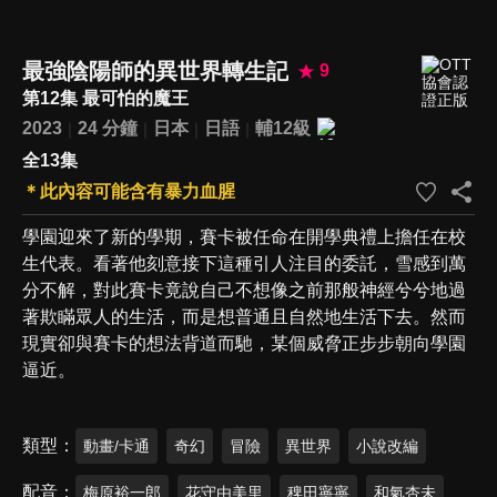
最強陰陽師的異世界轉生記
9
第12集 最可怕的魔王
2023
24 分鐘
日本
日語
輔12級
全13集
＊此內容可能含有暴力血腥
學園迎來了新的學期，賽卡被任命在開學典禮上擔任在校
生代表。看著他刻意接下這種引人注目的委託，雪感到萬
分不解，對此賽卡竟說自己不想像之前那般神經兮兮地過
著欺瞞眾人的生活，而是想普通且自然地生活下去。然而
現實卻與賽卡的想法背道而馳，某個威脅正步步朝向學園
逼近。
類型
動畫/卡通
奇幻
冒險
異世界
小說改編
配音
梅原裕一郎
花守由美里
稗田寧寧
和氣杏未