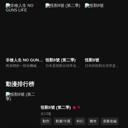
非槍人生 NO GUNS LIFE
怪獸8號 (第二季)
怪獸8號
將身體的一部份機械化並擴張機能的人類「擴張者」，他們與一般的人類共存於社會，處理「擴張者」引起問題的則是「處理屋」，乾十三便以此為生。某日，被視為綁架犯而受到警備局追捕的男子，委託十三保護他所綁架的一名少年，為了完成委託，十三將與貝琉連公司成為敵對關係。
日本是怪獸出現率名列前茅的「怪獸強國」。日比野卡夫卡，32歲，任職怪獸清潔公司，做著怪物屍體清潔工的工作。他在小時候與兒時好友亞白米娜約定「一起消滅所有怪獸」，但米娜已經成為日本防衞隊第3部隊的隊長，反觀自己已經放棄加入防衞隊的夢想，過著平庸的生活。這時卡夫卡的公司來了個新人——市川雷諾，他們遇到怪獸襲擊，當卡夫卡在醫院養傷時被一隻神秘的生物侵蝕，將他的身體變成了一隻怪獸，其後被命名為「怪獸8號」。
日本的怪獸出現率是世界上屈指可數的，在這個國家，怪獸會無情地侵略日常生活。日比野卡夫卡曾經以成為防衛隊員為目標，但是現在只從事專門清理怪獸的工作。某天，卡夫卡因為某神秘生物的緣故，身體變成了怪獸，負責討伐怪獸的日本防衛隊稱之為「怪獸８號」。
動漫排行榜
怪獸8號 (第二季)
9
全13集
動作
動畫/卡通
科幻
獵奇
漫畫改編