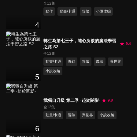
全12集
動作
動畫/卡通
冒險
小說改編
4
轉生為第七王子，隨心所欲的魔法學習
9.4
之路 S2
全12集
動畫/卡通
奇幻
冒險
魔法
異世界
小說改編
5
我獨自升級 第二季 -起於闇影-
9.8
全13集
動畫/卡通
冒險
異世界
小說改編
6