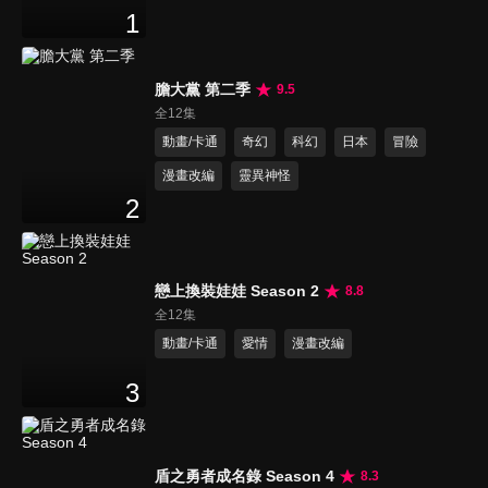
1
膽大黨 第二季
9.5
全12集
動畫/卡通
奇幻
科幻
日本
冒險
漫畫改編
靈異神怪
2
戀上換裝娃娃 Season 2
8.8
全12集
動畫/卡通
愛情
漫畫改編
3
盾之勇者成名錄 Season 4
8.3