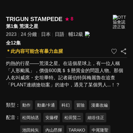
TRIGUN STAMPEDE
8
第1集 荒漠之星
2023
24 分鐘
日本
日語
輔12級
全12集
＊此內容可能含有暴力血腥
灼熱的行星——荒漠之星。在這個星球上，有一位人稱
「人形颱風」，價值600萬＄＄懸賞金的問題人物。那個
人名叫威席・史坦畢特。記者羅伯特與梅麗魯在追查
「PLANT連續搶劫案」的途中，遇見了某個男人...！？
類型
動作
動畫/卡通
科幻
冒險
漫畫改編
配音
松岡禎丞
安藤櫻
松田賢二
細谷佳正
池田純矢
內山昂輝
TARAKO
中尾隆聖