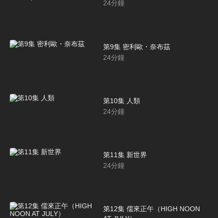
24
分鐘
第9集 密利歐・奈布茲
24
分鐘
第10集 人類
24
分鐘
第11集 新世界
24
分鐘
第12集 儒來正午（HIGH NOON