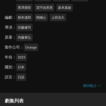
黑澤朋世
花守由美里
坂本真綾
編劇
稻本達郎
岡嶋心
上田吉久
導演
武藤健司
原著
內藤泰弘
製作公司
Orange
年份
2023
國別
日本
語言
日語
顯示較少
劇集列表