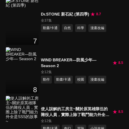
Dr.STONE 新石紀 (第四季)
8.7
全37集
動畫/卡通
自然
科學
漫畫改編
7
WIND BREAKER—防風少年—
8.5
Season 2
全12集
動作
動畫/卡通
校園
漫畫改編
8
使人誤解的工房主~關於原英雄隊伍的
8.5
雜役人員，實際上除了戰鬥能力外全是
SSS的故事~
全12集
動畫/卡通
奇幻
冒險
小說改編