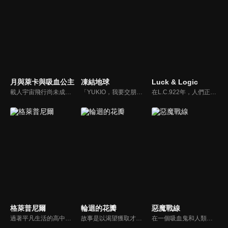
月與萊卡與吸血公主
凍結地球
Luck & Logic
載人宇宙飛行尚未成功的時代。基尼特拉共和國聯邦的最高指導者發起用火箭送人類上太空的計畫。背地裡則暗中進行著「諾斯菲拉特計畫」──在測試飛行中使用吸血鬼當人類的替身。在保密行政區裡接受訓練的太空人培訓生列夫，高層命令他負責監視被選為實驗對象的吸血鬼少女伊琳娜。
「YUKIO，我要交朋友。」怕生的少年——鐵男，唯一的朋友是巨大機器人〈YUKIO〉。他們是迎擊自宇宙襲來的銀河怪獸的「救世主」。在賭上人類存亡的最終決戰結束後，經過了10年……。回到地球的鐵男所看見的，是被冰雪覆蓋的大地「凍結地球」！在面目全非的景色中，鐵男懷抱著和YUKIO的「約定」，邁向了未知的世界——。
在L.C.922年，人們正在面對空前的危機。在神話世界中戰敗的魔神為了在地上尋求新的安居之所而向人類襲來。警察特殊機關阿爾卡（ALCA）旗下年輕的盟約者被強制與擁有特殊能力的異世界女神合體，並進而投身戰場之中。世界的未來被託付到年輕的定理者天生的「運氣Luck」與「邏輯Logic」之上。
格萊普尼爾
輪迴的花瓣
惡魔戰線
過著平凡生活的高中男生・加賀谷修一，藏著一個秘密。那就是他擁有一種能變身成「狗狗布偶」的特殊能力。某一天，他利用這種能力，在火災現場救出了一個暈倒的少女。儘管沒有其他人看見，但是他的秘密卻被那名少女・青木紅愛發覺了。怪物的真實身份暴露之後，修一即將面對紅愛關於他身體秘密的盤問…
故事是以渴望獲取才能的高中生「扇寺東耶」為主角，描述他獲得了一把藉由藉開自己肉體獲得前世才能的「輪迴之枝」。在那個世界中，宮本武藏的劍術和數學家的超高速演算，與連續殺人犯的殺人技巧展開激戰。牛頓、愛因斯坦、畢卡索、南丁格爾…天才、異才、鬼才陸續登場，超人們的異能蹂躪日常生活就此展開。
在一個吸血鬼和人類共存的世界當中，純情的單身女研究生平彩紗所在的地區發生了連續吸血鬼殺人事件。冬天，彩紗的男同學邀請她一起出來玩，而這位男同學就是連續吸血鬼殺人事件的真兇。有着半人半吸血鬼血統的安齋結貴作為吸血鬼警察及時出現救了彩紗同時還拿到了彩紗的初吻，然而彩紗也喜歡上了他。