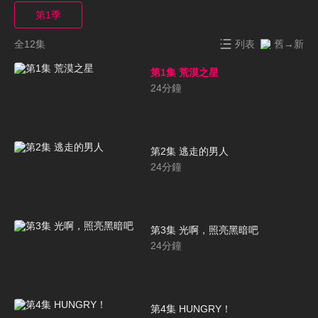
第1季
全12集
列表
舊→新
第1集 荒漠之星
24
分鐘
第2集 逃走的男人
24
分鐘
第3集 光啊，照亮黑暗吧
24
分鐘
第4集 HUNGRY！