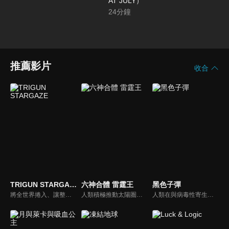
AT JULY）
24
分鐘
推薦影片
收合
TRIGUN STARGAZE
六神合體 雷霆王
黑色子彈
將全世界捲入、讓整座城市徹底化為廢墟的「Lost July」慘劇之後，已過去兩年半。不殺的威席·史坦畢特，與誓言殺光人類的密利歐・奈布茲最終一戰即將展開。
人類積極推動太陽圏開發計畫，卻遭到企圖征服地球的吉森星皇帝祖魯的阻撓。肩負守護地球重任的地球防衛軍成員明神武，因吉森星的入侵而得知自己的身世——他竟是17年前被送來地球的吉森星人。明神武將蓋亞等六台機器人合體，化身無敵的「雷霆王」，迎戰來自吉森星的侵略者。
人類在與病毒性寄生生物「原腸動物」的戰爭中落敗，被迫退到荒廢的國土一角苟延殘喘。在時間的流逝下，人類中出現了能控制原腸動物病毒被稱呼「受詛之子」的最後希望，而負責專抗原腸動物的民警里見蓮太郎與「受詛之子」藍原延珠搭檔。某天接獲了政府的特別命令，內容則是避免東京毀滅的高度機密任務…