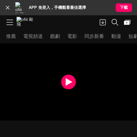
APP 免登入，手機觀看最佳選擇
下載
推薦
電視頻道
戲劇
電影
同步新番
動漫
短