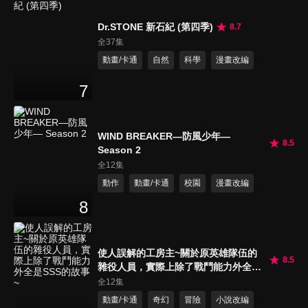
Dr.STONE 新石紀 (第四季)
8.7
全37集
動畫/卡通
自然
科學
漫畫改編
7
WIND BREAKER—防風少年—
8.5
Season 2
全12集
動作
動畫/卡通
校園
漫畫改編
8
使人誤解的工房主~關於原英雄隊伍的
8.5
雜役人員，實際上除了戰鬥能力外全是
SSS的故事~
全12集
動畫/卡通
奇幻
冒險
小說改編