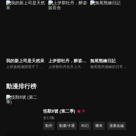
我的新上司是天然呆
上伊那牡丹，醉姿如百合
無尾熊繪日記
上班族桃瀨因受不了上司的職場霸凌而轉職了，但被霸凌的心理陰影卻讓他在上班第一天就在新上司白崎面前胃痛得蹲在地上走不動，新上司卻做出令他感到意外的舉動...被新上司的天然呆治癒的職場喜劇正式開演！
上伊那牡丹在升上大學後住進了學生宿舍。當她與宿舍成員一同前往秩父參加芝櫻祭時，在長椅上看見了獨自喝著酒的舍監・礪波伊吹。伊吹那副把Highball喝得格外美味的模樣吸引了牡丹，讓她忍不住心想：「我也想喝喝看。」於是，她人生第一次嘗試了喝酒。在體會到酒的美味後，牡丹開始和宿舍的夥伴們一起享受燒酒、葡萄酒、威士忌等各式酒類，感情也逐漸加深。另一方面，因過去的經歷而執著於「一個人喝酒」的伊吹，在與總是開心、看起來喝得很滿足的牡丹相處的過程中，也逐漸開始想和她一起喝酒……
無尾熊所描繪的日常，是如此溫柔而溫暖。或許是因失敗而沮喪，或許是因事情順利而歡喜，雖然每一件發生的事情都微不足道。但無論是成功的一天、不順利的一天，特別的紀念日，還是平凡無奇的日常，每一天都值得珍惜。今天是美好的一天，明天也會是美好的一天。在社群媒體上大受歡迎的《無尾熊繪日記》終於確定改編為網路動畫！
動漫排行榜
怪獸8號 (第二季)
9
全13集
動作
動畫/卡通
科幻
獵奇
漫畫改編