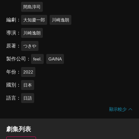
間島淳司
編劇
大知慶一郎
川崎逸朗
導演
川崎逸朗
原著
つきや
製作公司
feel.
GAINA
年份
2022
國別
日本
語言
日語
顯示較少
劇集列表