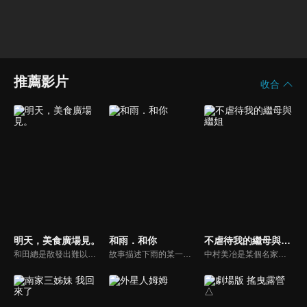
推薦影片
收合
明天，美食廣場見。
和雨．和你
不虐待我的繼母與繼姐
和田總是散發出難以親近的氛圍，而山本則因為辣妹風格的外表令人畏懼，兩人在班上各自總是獨來獨往。他們倆就讀不同的高中，卻幾乎每天都會在購物中心的美食廣場碰面。也不是特別要做什麼，就只是聊些瑣事，時而歡笑、時而哭泣、偶爾生氣……如此度過無所事事的時光。要不要稍微偷窺一下，這兩人輕鬆自在的放學時光呢？
故事描述下雨的某一天，外表看起來酷酷的OL，在路邊撿到了一隻……會寫字、用手寫大字報自稱是「狗」的貍貓。儘管在所有人眼中，包括OL的父親與獸醫師都看出了這不是狗，貍貓也使盡渾身解數掩飾（？）自己的身分，OL卻始終對於「牠是狗」這件事深信不疑。就這樣聰明的狸貓，幫陰沉又孤僻的OL增添了更多生活情趣，日子開始變得熱鬧許多──
中村美冶是某個名家的庶女，她與母親兩人過著貧困卻幸福的日子。然而某一天，她最愛的母親過世，她也因此被接回了本家鴻藏家。而在那裡等待著美冶的，是繼母昭瑠，以及繼姐茉里香與愛里沙。『繼母和繼姐們肯定很厭惡妾室的孩子……不管會被怎麼對待都放馬過來吧！』雖然美冶已經做好了心理準備，但本該令人畏懼的繼母和繼姐們……居然「完全不虐待我」！？既溫柔又溫暖，與新家人共度的日子將治癒你的心。溫馨的反差喜劇現在開幕！