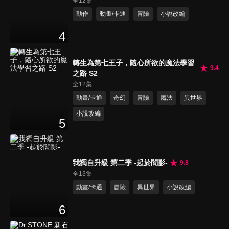
全12集
動作
動畫/卡通
冒險
小說改編
4
轉生為第七王子，隨心所欲的魔法學習
9.4
之路 S2
全12集
動畫/卡通
奇幻
冒險
魔法
異世界
小說改編
5
我獨自升級 第二季 -起於闇影-
9.8
全13集
動畫/卡通
冒險
異世界
小說改編
6