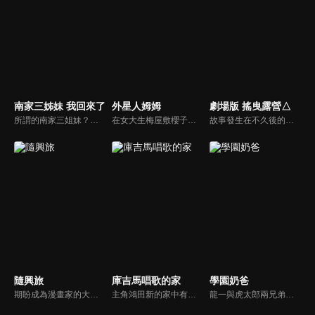
南家三姊妹 我回來了
外星人姆姆
劇場版 搖曳露營△
所謂的南家三姐妹？活力十足如同麻煩製造機般的日本笨蛋代表，次女夏奈。說話毒舌但其實最愛姐姐的三女千秋。總是在一旁以笑容守護著妹妹們的可靠長女春香。這是個以三姐妹為中心的溫暖故事。三姐妹的周圍有許多個性十足的朋友。時而吵架時而一起悠閒享受人生……。是部輕描淡寫出三姐妹平凡日常生活的作品。
在女大生梅屋敷櫻子的家中，忽然來了一位貓型的外星人「姆姆」，姆姆原本所居住的星球，由於星球上的技術以及知識人員皆因戰爭喪生的關係，因此頓失能夠理解超文明的知識與能力。姆姆等人為了尋回失去的科技，來到地球透過家電學習各式技術。
故事發生在不久後的冬天。志摩凜離開故鄉山梨，在名古屋一間小出版社上班，自己一個人住。某個週末，她正計劃駕電單車出遊，卻突然收到高中時的朋友大垣千明的短訊：「我現在在名古屋。」千明在山梨的觀光推廣機構工作，正負責一個計劃，要重新發展一個幾年前關閉了的設施。
隨興旅
庫吉馬唱歌的家
學園奶爸
期盼成為漫畫家的大學生——鈴森千花，雖然獲得新人獎，卻為了遲遲無法獲得連載機會而苦惱。於是，她萌生了「好想去旅行」的念頭，並且在社群網站上隨性地舉辦了旅行地點的票選活動。沒想到投票人數多到超乎想像，搞得自己下不了台階！然而，她自身是真的擁有想去旅行的心情。既然如此，她便下定決心要依靠問卷的結果，來一場毫無計畫的隨機旅行！
主角鴻田新的家中有個因為重考生哥哥而充滿著凝重氣氛，然而某天，他在路上意外與有著似鳥又似人的謎樣生物「庫吉馬(クジマ)」相遇後，庫吉馬便順勢地進了他們家，並打算在春天到來之前寄住在鴻田家，就此展開了奇妙又愉快的家庭生活。
龍一與虎太郎兩兄弟因為空難而失去雙親。他們被同樣在空難中失去兒子與兒媳的森之宮學園的理事長所收留。可是收留的條件是龍一必須在學園內的保育室擔任保母。學園特地為了媽媽老師們設置了保育室，並且為了彌補保育室人力不足的窘況而成立了保母社，龍一順理成章的成為保母社的1號社員。