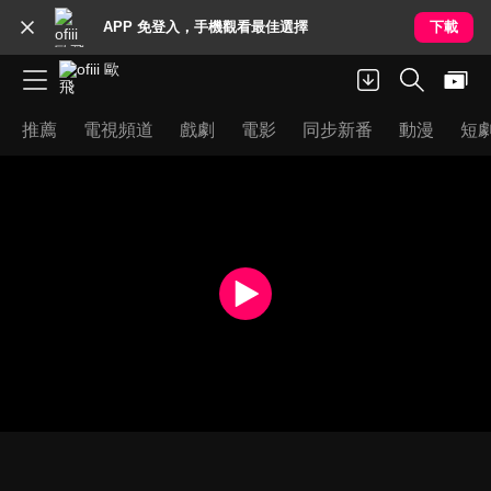
APP 免登入，手機觀看最佳選擇
下載
推薦
電視頻道
戲劇
電影
同步新番
動漫
短