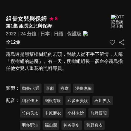
組長女兒與保姆
8
第1集 組長女兒與保姆
2022
24 分鐘
日本
日語
保護級
全12集
霧島透是黑幫櫻樹組的若頭，對敵人從不手下留情，人稱
「櫻樹組的惡魔」。有一天，櫻樹組組長一彥命令霧島擔
任他女兒八重花的照料專員。
類型
動畫/卡通
喜劇
療癒
漫畫改編
配音
細谷佳正
關根有咲
和多田美咲
石川界人
竹內良太
中原麻衣
小林未沙
前野智昭
羽多野涉
福山潤
神谷浩史
菅野真衣