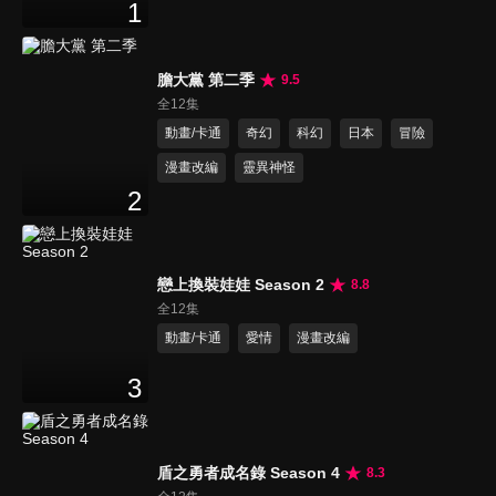
1
膽大黨 第二季
9.5
全12集
動畫/卡通
奇幻
科幻
日本
冒險
漫畫改編
靈異神怪
2
戀上換裝娃娃 Season 2
8.8
全12集
動畫/卡通
愛情
漫畫改編
3
盾之勇者成名錄 Season 4
8.3