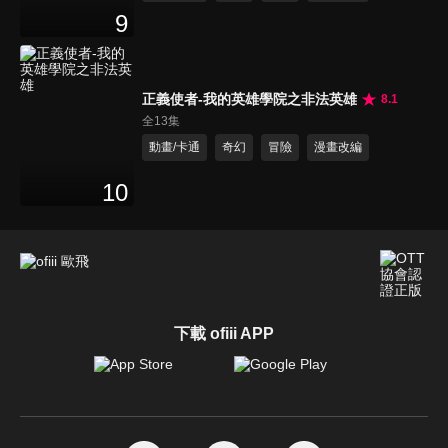
9
正義使者-我的英雄學院之非法英雄
8.1
全13集
動畫/卡通
奇幻
冒險
漫畫改編
10
下載 ofiii APP