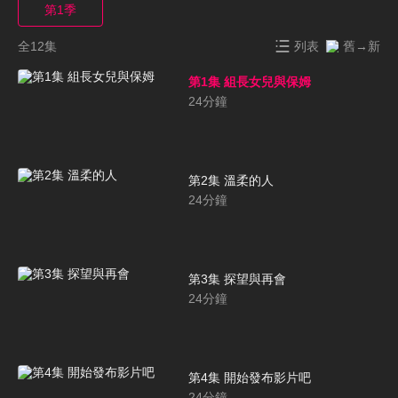
第1季
全12集
列表
舊→新
第1集 組長女兒與保姆
24
分鐘
第2集 溫柔的人
24
分鐘
第3集 探望與再會
24
分鐘
第4集 開始發布影片吧
24
分鐘