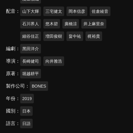
配音
山下大輝
三宅健太
岡本信彦
佐倉綾音
石川界人
悠木碧
廣橋涼
井上麻里奈
細谷佳正
増田俊樹
畠中祐
梶裕貴
編劇
黑田洋介
導演
長崎健司
向井雅浩
原著
堀越耕平
製作公司
BONES
年份
2019
國別
日本
語言
日語