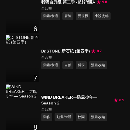
我獨自升級 第二季 -起於闇影-
9.8
全13集
動畫/卡通
冒險
異世界
小說改編
6
Dr.STONE 新石紀 (第四季)
8.7
全37集
動畫/卡通
自然
科學
漫畫改編
7
WIND BREAKER—防風少年—
8.5
Season 2
全12集
動作
動畫/卡通
校園
漫畫改編
8