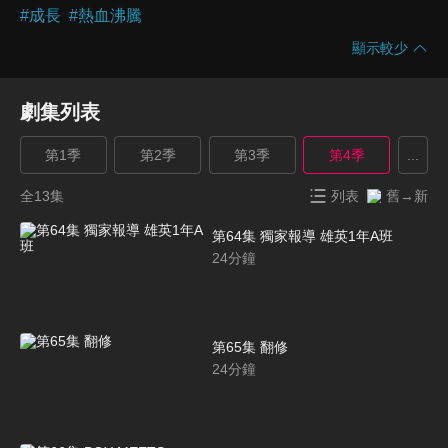
#
成長
#
熱血沸騰
顯示較少
劇集列表
第1季
第2季
第3季
第4季
...
全13集
列表
舊→新
第64集 獨家報導 雄英1年A班
24
分鐘
第65集 翻修
24
分鐘