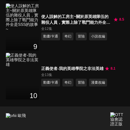
使人誤解的工房主~關於原英雄隊伍的
8.5
雜役人員，實際上除了戰鬥能力外全是
SSS的故事~
全12集
動畫/卡通
奇幻
冒險
小說改編
9
正義使者-我的英雄學院之非法英雄
8.1
全13集
動畫/卡通
奇幻
冒險
漫畫改編
10