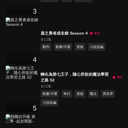
3
盾之勇者成名錄 Season 4
8.3
全12集
動作
動畫/卡通
冒險
小說改編
4
轉生為第七王子，隨心所欲的魔法學習
9.4
之路 S2
全12集
動畫/卡通
奇幻
冒險
魔法
異世界
小說改編
5