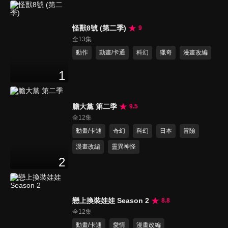
怪獸8號 (第二季)
9
全13集
動作
動畫/卡通
科幻
獵奇
漫畫改編
1
膽大黨 第二季
9.5
全12集
動畫/卡通
奇幻
科幻
日本
冒險
漫畫改編
靈異神怪
2
戀上換裝娃娃 Season 2
8.8
全12集
動畫/卡通
愛情
漫畫改編