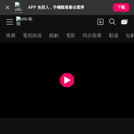
APP 免登入，手機觀看最佳選擇
下載
推薦
電視頻道
戲劇
電影
同步新番
動漫
短