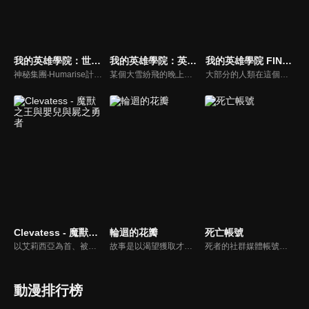
我的英雄學院：世界英雄任務
我的英雄學院：英雄新世紀
我的英雄學院 FINAL SEASON
神秘集團‧Humarise計畫著殲滅世界上擁有「個性」的人類，為了拯救人們，世界各地的英雄便集結起來、組成了〈世界英雄選拔隊〉。以在進行實習的出久、爆豪跟轟為首，雄英高中英雄科的學生們也加入成為隊員，跟職業英雄們一起面對這場世界性的危機。
某個大雪紛飛的晚上，企圖破壞英雄社會的死柄木弔等人正打算秘密運送某樣「神秘物件」。事前已掌握他們動向的英雄們趕到現場、跟他們展開了一場激戰。混亂之中，死柄木弔等人帶著神秘物件逃走，並留下一句「實驗已經成功了」。
大部分的人類在這個時代裡都擁有名為「個性」的力量，但有力量之人卻不一定都屬於正義的一方。只要邪惡出現的地方，必定會有英雄挺身而出拯救眾人。一名天生沒有力量的少年——綠谷出久從小夢想成為英雄，沒有力量的他能實現自己的夢想嗎？雖然困難重重，少年卻依舊不放棄，朝著自己的目標勇往前進。
Clevatess - 魔獸之王與嬰兒與屍之勇者
輪迴的花瓣
死亡帳號
以艾莉西亞為首、被王所選上的勇者一行人，因為討伐魔獸王克雷巴特斯失利，因此陷入了危機。就在世界滅亡之際，所有人的希望託付到了一名嬰兒手上。
故事是以渴望獲取才能的高中生「扇寺東耶」為主角，描述他獲得了一把藉由藉開自己肉體獲得前世才能的「輪迴之枝」。在那個世界中，宮本武藏的劍術和數學家的超高速演算，與連續殺人犯的殺人技巧展開激戰。牛頓、愛因斯坦、畢卡索、南丁格爾…天才、異才、鬼才陸續登場，超人們的異能蹂躪日常生活就此展開。
死者的社群媒體帳號會怎樣的呢？那些帶著未完成心願的亡者帳號──Dead Account──最終會以數位幽靈，也就是所謂的「幽靈帳號」，在現世復甦……。緣城蒼吏為了替妹妹緋里籌措醫藥費，每天都以炎上系直播主「煽火蘋果」的身分進行直播活動。然而，在某個契機之下覺醒了電能的緣城，被帶往流傳著各種可疑傳聞的「彌電學園」。那是一所隨著網際網路普及、專門驅除數位化幽靈，並培養新時代靈媒師的學校！燃燒、擊碎並祓除──現代化的除靈戰鬥就此展開！
動漫排行榜