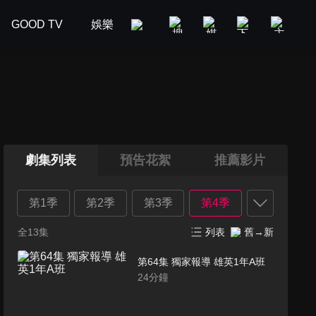
GOOD TV
娛樂
美食旅遊
新聞政論
汽車
劇集列表
預告花絮
推薦影片
第1季
第2季
第3季
第4季
全13集
列表
舊→新
第64集 獨家報導 雄英1年A班
24
分鐘