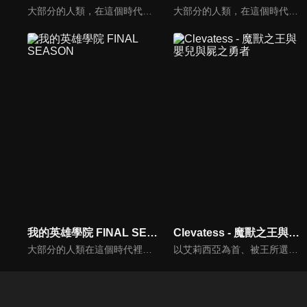
大部分的人類，在這個時代裡都擁有名為「個性」的力量，但有力量之人卻不一定都屬於正義的一方。只要邪惡出現的地方，必定會有英雄挺身而出拯救眾人。一名天生沒有力量的少年——綠谷出久從小就憧憬一位頂尖英雄，而他的夢想就是成為偉大的英雄，可是，沒有力量的他能實現自己的夢想嗎？
大部分的人類，在這個時代裡都擁有名為「個性」的力量，但有力量之人卻不一定都屬於正義的一方。只要邪惡出現的地方，必定會有英雄挺身而出拯救眾人。一名天生沒有力量的少年——綠谷出久從小就憧憬一位頂尖英雄，而他的夢想就是成為偉大的英雄，可是，沒有力量的他能實現自己的夢想嗎？
我的英雄學院 FINAL SEASON
Clevatess - 魔獸之王與嬰兒與屍之勇者
大部分的人類在這個時代裡都擁有名為「個性」的力量，但有力量之人卻不一定都屬於正義的一方。只要邪惡出現的地方，必定會有英雄挺身而出拯救眾人。一名天生沒有力量的少年——綠谷出久從小夢想成為英雄，沒有力量的他能實現自己的夢想嗎？雖然困難重重，少年卻依舊不放棄，朝著自己的目標勇往前進。
以艾莉西亞為首、被王所選上的勇者一行人，因為討伐魔獸王克雷巴特斯失利，因此陷入了危機。就在世界滅亡之際，所有人的希望託付到了一名嬰兒手上。