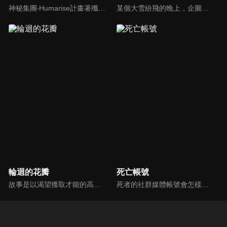
神秘集團‧Humarise計畫著殲滅世界上擁有「個性」的人類，為了拯救人們，世界各地的英雄便集結起來、組成了〈世界英雄選拔隊〉。以在進行實習的出久、爆豪跟轟為首，雄英高中英雄科的學生們也加入成為隊員，跟職業英雄們一起面對這場世界性的危機。
某個大雪紛飛的晚上，企圖破壞英雄社會的死柄木弔等人正打算秘密運送某樣「神秘物件」。事前已掌握他們動向的英雄們趕到現場、跟他們展開了一場激戰。混亂之中，死柄木弔等人帶著神秘物件逃走，並留下一句「實驗已經成功了」。
輪迴的花瓣
死亡帳號
故事是以渴望獲取才能的高中生「扇寺東耶」為主角，描述他獲得了一把藉由藉開自己肉體獲得前世才能的「輪迴之枝」。在那個世界中，宮本武藏的劍術和數學家的超高速演算，與連續殺人犯的殺人技巧展開激戰。牛頓、愛因斯坦、畢卡索、南丁格爾…天才、異才、鬼才陸續登場，超人們的異能蹂躪日常生活就此展開。
死者的社群媒體帳號會怎樣的呢？那些帶著未完成心願的亡者帳號──Dead Account──最終會以數位幽靈，也就是所謂的「幽靈帳號」，在現世復甦……。緣城蒼吏為了替妹妹緋里籌措醫藥費，每天都以炎上系直播主「煽火蘋果」的身分進行直播活動。然而，在某個契機之下覺醒了電能的緣城，被帶往流傳著各種可疑傳聞的「彌電學園」。那是一所隨著網際網路普及、專門驅除數位化幽靈，並培養新時代靈媒師的學校！燃燒、擊碎並祓除──現代化的除靈戰鬥就此展開！