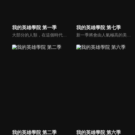
我的英雄學院 第一季
我的英雄學院 第七季
大部分的人類，在這個時代裡都擁有名為「個性」的力量，但有力量之人卻不一定都屬於正義的一方。只要邪惡出現的地方，必定會有英雄挺身而出拯救眾人。一名天生沒有力量的少年——綠谷出久從小就憧憬一位頂尖英雄，而他的夢想就是成為偉大的英雄，可是，沒有力量的他能實現自己的夢想嗎？
新一季將會由人氣極高的美國No.1英雄「星條旗Star and Stripe」揭開序章，其超強個性「新秩序」和死柄木弔之間的決鬥。
我的英雄學院 第二季
我的英雄學院 第六季