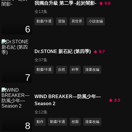
我獨自升級 第二季 -起於闇影-
9.8
全13集
動畫/卡通
冒險
異世界
小說改編
第79集 掌控小鬼頭的心
6
24
分鐘
Dr.STONE 新石紀 (第四季)
8.7
第80集 溫情交心臨時證照講習
24
分鐘
全37集
動畫/卡通
自然
科學
漫畫改編
7
第81集 文化祭
24
分鐘
WIND BREAKER—防風少年—
8.5
Season 2
第82集 文化祭就是準備的時候
全12集
最好玩了對吧
動作
動畫/卡通
校園
漫畫改編
8
24
分鐘