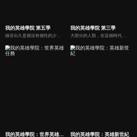
我的英雄學院 第五季
我的英雄學院 第三季
綠谷出久是個沒有個性的少年，但他仍憧憬並渴望成為英雄，也期望自己能進入培育英雄的菁英學校雄英高校就讀。但周圍的人都不看好沒有個性的他能成為英雄，讓他總是在他人的嘲笑與輕視中度過。直到他遇上了自己最仰慕的英雄，被人稱為「和平的象徵」的歐爾麥特，他的夢想將因此獲得會化為現實的可能性。
大部分的人類，在這個時代裡都擁有名為「個性」的力量，但有力量之人卻不一定都屬於正義的一方。只要邪惡出現的地方，必定會有英雄挺身而出拯救眾人。一名天生沒有力量的少年——綠谷出久從小就憧憬一位頂尖英雄，而他的夢想就是成為偉大的英雄，可是，沒有力量的他能實現自己的夢想嗎？
我的英雄學院：世界英雄任務
我的英雄學院：英雄新世紀