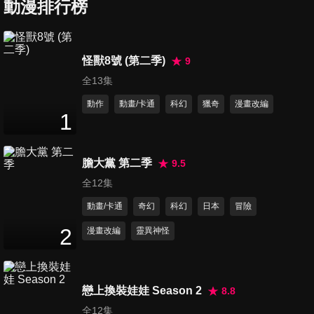
動漫排行榜
第70集 GO！！
怪獸8號 (第二季)
9
24
分鐘
全13集
動作
動畫/卡通
科幻
獵奇
漫畫改編
1
第71集 三巨頭的噬日者
24
分鐘
膽大黨 第二季
9.5
全12集
第72集 烈怒賴雄斗
動畫/卡通
奇幻
科幻
日本
冒險
24
分鐘
2
漫畫改編
靈異神怪
第73集 借調
24
分鐘
戀上換裝娃娃 Season 2
8.8
全12集