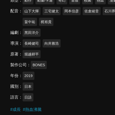
類型
動作
動畫/卡通
奇幻
冒險
校園
熱血
漫
配音
山下大輝
三宅健太
岡本信彦
佐倉綾音
石川
畠中祐
梶裕貴
編劇
黑田洋介
導演
長崎健司
向井雅浩
原著
堀越耕平
製作公司
BONES
年份
2019
國別
日本
語言
日語
#
成長
#
熱血沸騰