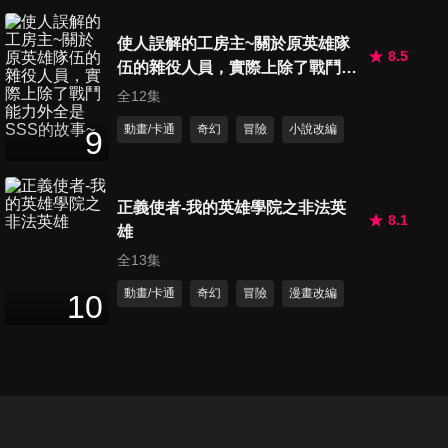
第83集 Gold Tips Imperial
使人誤解的工房主~關於原英雄隊
24
分鐘
8.5
伍的雜役人員，實際上除了戰鬥能
力外全是SSS的故事~
全12集
第84集 笨久VS犯罪紳士
動畫/卡通
奇幻
冒險
小說改編
9
24
分鐘
正義使者-我的英雄學院之非法英
8.1
第85集 文化祭開幕！！
雄
24
分鐘
全13集
動畫/卡通
奇幻
冒險
漫畫改編
10
第86集 奔流吧！文化祭！
24
分鐘
第87集 英雄告示牌排行榜JP