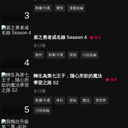
第74集 盧米利昂
動畫/卡通
愛情
漫畫改編
3
24
分鐘
第75集 看不見的希望
盾之勇者成名錄 Season 4
8.3
24
分鐘
全12集
動作
動畫/卡通
冒險
小說改編
4
第76集 無限100%
24
分鐘
轉生為第七王子，隨心所欲的魔法
9.4
學習之路 S2
全12集
第77集 光明的未來
24
分鐘
動畫/卡通
奇幻
冒險
魔法
異世界
5
小說改編
第78集 悶燒之焰
24
分鐘