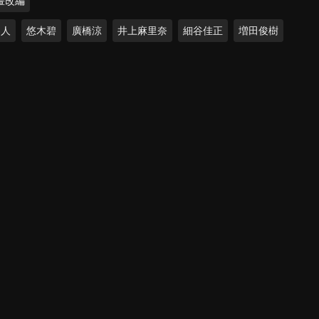
畫改編
界人
悠木碧
廣橋涼
井上麻里奈
細谷佳正
増田俊樹