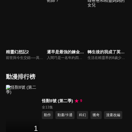
精靈幻想記2
遲早是最強的鍊金術師？
轉生後的我成了英雄爸爸和精靈媽媽的女兒
前世與今生交錯──異世界轉生奇幻故事的新篇章開幕！！少年利歐小時候母親遭人殺害，使他成了貧民區的孤兒。他在七歲的某一天，腦中覺醒了意外死去的日本大學生「天川春人」的記憶，並同時覺醒了「龐大的魔力」。在那之後，經歷了種種相遇與離別的利歐，暗自發誓要在雙親的故鄉向殺母仇人復仇。在歷經數年的旅程之後，利歐回到了修托萊地區，並救出了被迫進行政治聯姻的恩師瑟莉亞。然而隨後，像是被突然出現的光柱引導似地，他竟然與前世天川春人的初戀少女綾瀨美春衝擊性地重逢──。
入間巧是一名年約四十的上班族，儘管他不是勇者，卻被捲入勇者召喚的意外之中。被召喚錯的他卻因此無法回到原本的世界。在接受女神以「表達對意外的歉意為由」所給予的豐厚的加持與過度保護的支援後，就在劍與魔法的奇幻世界『米魯多嘉魯多』再次開啟人生。「戰鬥職業絕對不適合我」巧只想要一份平凡的生產職業，過一個與戰鬥無緣，平穩又樸實的異世界生活，但是事與願違，他被賦予的「煉金術」技能，是小到聖劍大到天上飛的飛船，什麼都做得出來的超最強技能......！他利用偶然獲得的作弊技能，做生意大賺特賺、對戰則是所向無敵的狀態！？明明沒想過卻成為了最強的鍊金術師的溫馨(?)異世界冒險奇譚就此開啟！
生活在精靈界的8歲少女‧艾倫，原本是現代日本的科學家轉生成的。擁有能任意化合物質、自由改變結構排列的作弊級技能。而父親‧羅維爾是拯救過國家的傳說英雄，母親‧奧莉真則是萬物之母、精靈女王！一家人在精靈界過著平穩的日子，卻因羅維爾與艾倫為修行造訪人間界，被捲入王家的陰謀──面對意圖將精靈之力納為己有的拉比西耶爾王子計謀，艾倫將以前世知識與壓倒性外掛迎擊！「腹黑先生的宣戰布告呢，我奉陪到底！」最強才女的痛快舌戰奇幻！
動漫排行榜
怪獸8號 (第二季)
9
全13集
動作
動畫/卡通
科幻
獵奇
漫畫改編
1