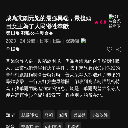
成為悲劇元兇的最強異端，最後頭
8.8
目女王為了人民犧牲奉獻
第11集 殘酷公主與命令
2023
24 分鐘
日本
日語
保護級
全12集
普萊朵等人雖一度陷於困境，仍靠著漂亮的合作壓制住敵
人。正當他們覺得解決了事件，接下來只要跟受到保護的
賽菲柯跟凱梅特會合就好時，普萊朵等人卻遭到了神秘的
爆炸攻擊。一行人打算盡早離開，卻收到賽菲柯跟凱梅特
為了找華爾而跑進洞窟的消息。於是，華爾與普萊朵等人
便在洞窟逐步崩塌的情況下，趕往兩人的所在地。
類型
動畫/卡通
奇幻
愛情
異世界
小說改編
配音
菲魯茲·藍
內田真禮
戶松遙