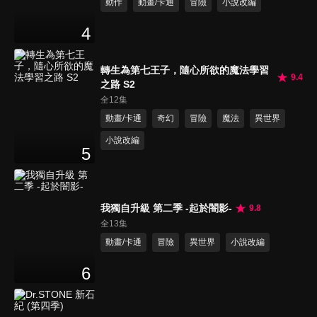
動作
動畫/卡通
冒險
小說改編
4
轉生為第七王子，隨心所欲的魔法學習
9.4
之路 S2
全12集
動畫/卡通
奇幻
冒險
魔法
異世界
小說改編
5
我獨自升級 第二季 -起於闇影-
9.8
全13集
動畫/卡通
冒險
異世界
小說改編
6