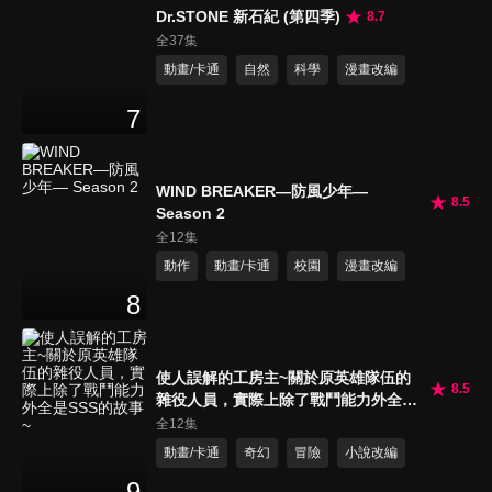
Dr.STONE 新石紀 (第四季)
8.7
全37集
動畫/卡通
自然
科學
漫畫改編
7
WIND BREAKER—防風少年—
8.5
Season 2
全12集
動作
動畫/卡通
校園
漫畫改編
8
使人誤解的工房主~關於原英雄隊伍的
8.5
雜役人員，實際上除了戰鬥能力外全是
SSS的故事~
全12集
動畫/卡通
奇幻
冒險
小說改編
9