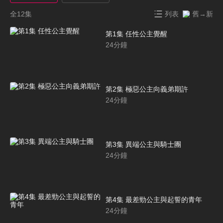
全12集
列表
舊→新
第1集 任性公主覺醒
24
分鐘
第2集 極惡公主向義弟期許
24
分鐘
第3集 異端公主與騎士團
24
分鐘
第4集 最差勁公主與起誓的青年
24
分鐘