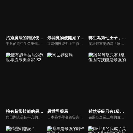
治癒魔法的錯誤使用法
最弱魔物使開始了撿垃圾之旅。
轉生為第七王子，隨心所欲的魔法學習之路
平凡的高中生兔里健（兔里），在回家的途中，與學生會長犬上鈴音（鈴音）和同班同學龍泉一樹（一樹）一起被突然出現的魔法陣吞沒了——。當他們回過神的時候，已經來到了異世界。3人被召喚為能夠對抗入侵王國的魔王軍的『勇者』……原本該是這樣的，但只有鈴音和一樹有勇者的資質。兔里只是被波及的而已！然而，當發現兔里具備“治癒魔法”的資質時，情況發生了翻天覆地的變化。
這是個技能至上主義的異世界。少女艾維轉生為膽小卻溫柔的魔物使（tamer），卻因為是最弱的無星而有生命危險，為了生存只好踏上旅程。她在旅途中唯一收服的魔物，是最弱小的軟爛史萊姆「小空」。對同為最弱的２人（隻）而言，魔物橫行的異世界似乎太過嚴酷……沒想到——？
魔法最重要的是「家世」、「才能」、「努力」……。有一位熱愛魔法，卻缺乏血統和才能，最後死於非命的「凡人」魔法師。臨死前期望「想要鑽研學習更多魔法」的這個男人在轉生後，成為了擁有強大魔法血統的沙魯姆王國第七王子・洛伊德。
擁有超常技能的異世界流浪美食家 S2
異世界藥局
雖然等級只有1級但固有技能是最強的
向田剛志是個平凡的上班族，某天他在毫無預警的情況下，被召喚到了一個充滿魔法的異世界。令人意外的是，他獲得的固有技能竟是名為「網路超市」的特殊能力，能連結現代世界，隨時購買各式各樣的食材與調味料。憑藉這份獨特的技能，他開始在異世界製作各種美味料理。
日本藥學學者藥谷完治再次睜開雙眼，發現自己轉生成宮廷藥師名門，梅德西斯家之子──法馬･梅德西斯。然而，法馬對於充斥錯誤療法、藥物調劑，以及稱不上醫療行為的咒法及巫術橫行的這個世界感到絕望。他用前世累積的藥學知識，搭配在異世界得到的作弊能力，以及只有貴族才能使用的「神術」，替疑難雜症展開治療。
在黑心企業上班的佐藤亮太，有天一回神發現自己身處在陌生的地下城之中……！原來自己來到所有物品都是經由魔物掉落出現的神奇世界。他在少女愛蜜莉的幫助下確認自己的能力值，發現體力魔力等等數值居然全都是【F】（最弱）！而且等級還是固定不可變動的【1】（最低）！亮太到底能不能在這個不可思議的世界生存下去呢！？