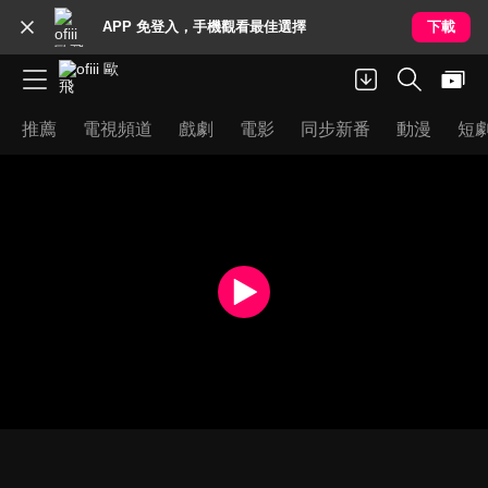
APP 免登入，手機觀看最佳選擇
下載
推薦
電視頻道
戲劇
電影
同步新番
動漫
短