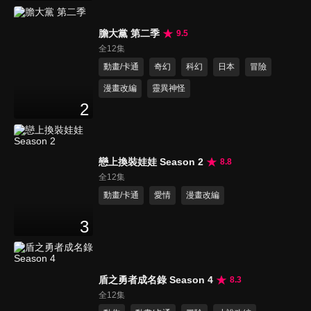
膽大黨 第二季
9.5
全12集
動畫/卡通
奇幻
科幻
日本
冒險
漫畫改編
靈異神怪
2
戀上換裝娃娃 Season 2
8.8
全12集
動畫/卡通
愛情
漫畫改編
3
盾之勇者成名錄 Season 4
8.3
全12集