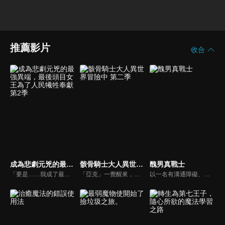
推薦影片
收合
成為悲劇元兇的最強異端，最後頭目女王為了人民犧牲奉獻 第2季
骸骨騎士大人異世界冒險中 第二季
醜男真戰士
「要是……我成了最差勁的女王，記得殺了我喔。」普萊朵·羅耶爾·艾比是一位八歲的公主。她察覺到自己前世是個出生在日本普通家庭，隨處可見的平凡少女。而現在的她則是女性向遊戲中作惡多端的最後頭目女王……她轉生到的是女性向遊戲──《妳與一線光芒》的世界。在遊戲的故事中，普萊朵會成為最惡劣的女王，折磨國家與人民。她注意到自己是這種最後頭目後，靠著沉迷遊玩遊戲的記憶，努力達成只有自己能辦到的「避免悲劇」。避免今後即將發生的悲劇、以所有登場角色都能幸福的世界為目標，為了國家與人民竭盡全力，一流反派公主避免成為最後頭目的奇幻故事登場！
「亞克」一覺醒來，發現自己竟然以 MMORPG 中使用的遊戲角色姿態，被扔到了異世界。 而那個姿態正是外表身穿鎧甲，裡頭卻全是骨骸的「骸骨騎士」。 ──要是真面目曝光，自己可能會被誤認為是怪獸而成為討伐對象！？ 亞克因此下定決心，要當一個傭兵低調度日。 然而，他絕非那種能對眼前的惡行坐視不管的男人！ 亞克與在旅途中相遇的精靈戰士艾莉安、獸人族忍者千代女， 以及精靈獸碰太一起，今天也將繼續他們的旅程。 憑藉一刀兩斷斬盡邪惡、痛快且爽快的戰鬥表現而大獲好評的人氣電視動畫， 已確定製作眾所期待的續作！ 骸骨騎士大人那種無自覺的「懲惡揚善」異世界奇幻故事， 在此再次登場！！
以一名有溝通障礙、總是宅在家的青年吉岡繁。某日，他嘗試了前往異世界的方法後，面前出現了能決定自己能力值的狀態畫面。「容貌 -255」、「摸到女生會 HP 爆減」……以眾多不利「設定」作為交換條件，前業務員繭居族吉岡繁，將在異世界獲得何種能力？宇宙無敵最強「醜男」的異世界冒險譚就此展開。