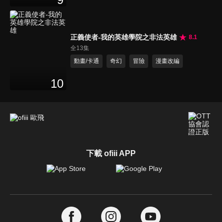
正義使者-我的英雄學院之非法英雄
8.1
全13集
動畫/卡通
奇幻
冒險
漫畫改編
10
下載 ofiii APP