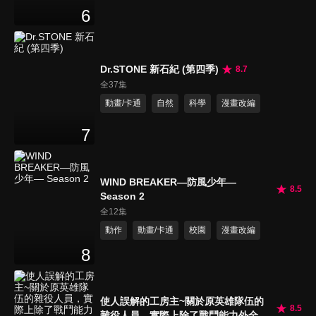
6
Dr.STONE 新石紀 (第四季)
8.7
全37集
動畫/卡通
自然
科學
漫畫改編
7
WIND BREAKER—防風少年—
8.5
Season 2
全12集
動作
動畫/卡通
校園
漫畫改編
8
使人誤解的工房主~關於原英雄隊伍的
8.5
雜役人員，實際上除了戰鬥能力外全是