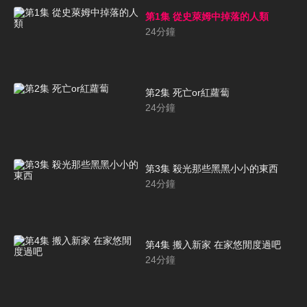
第1集 從史萊姆中掉落的人類
24
分鐘
第2集 死亡or紅蘿蔔
24
分鐘
第3集 殺光那些黑黑小小的東西
24
分鐘
第4集 搬入新家 在家悠閒度過吧
24
分鐘