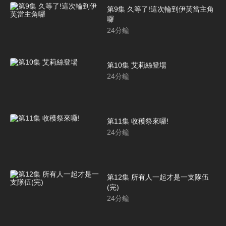
第9集 久等了!這次輪到伊芙當主角
囉
24
分鐘
第10集 艾莉絲登場
24
分鐘
第11集 收穫祭來囉!
24
分鐘
第12集 所有人一起才是一支隊伍
(完)
24
分鐘