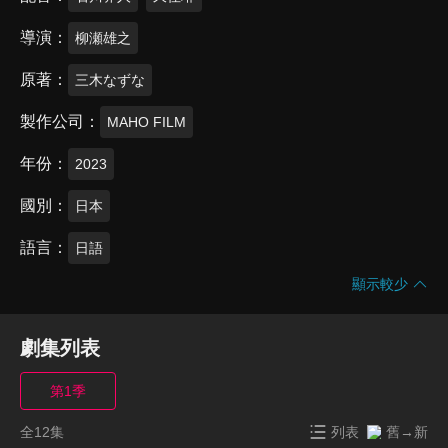
導演
柳瀬雄之
原著
三木なずな
製作公司
MAHO FILM
年份
2023
國別
日本
語言
日語
顯示較少
劇集列表
第1季
全12集
列表
舊→新