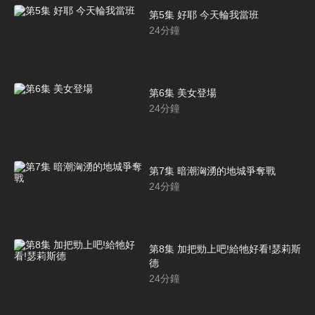
第5集 好耶 今天輪我當班
24
分鐘
第6集 美女登場
24
分鐘
第7集 暗潮洶湧的地城爭奪戰
24
分鐘
第8集 加把勁上吧!給牠好看!瑟莉斯
德
24
分鐘