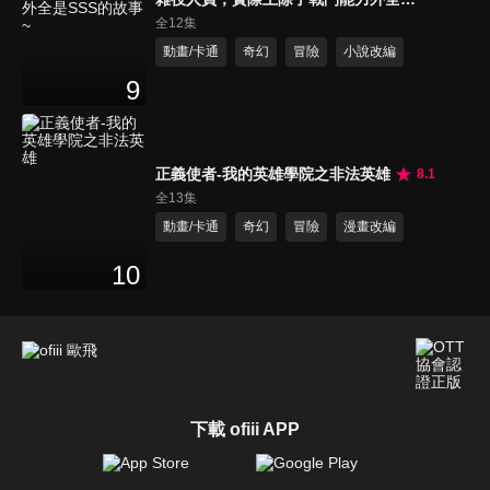
SSS的故事~
全12集
動畫/卡通
奇幻
冒險
小說改編
9
正義使者-我的英雄學院之非法英雄
8.1
全13集
動畫/卡通
奇幻
冒險
漫畫改編
10
下載 ofiii APP