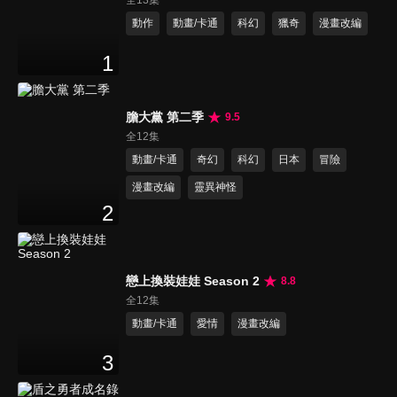
動作
動畫/卡通
科幻
獵奇
漫畫改編
1
膽大黨 第二季
9.5
全12集
動畫/卡通
奇幻
科幻
日本
冒險
漫畫改編
靈異神怪
2
戀上換裝娃娃 Season 2
8.8
全12集
動畫/卡通
愛情
漫畫改編
3