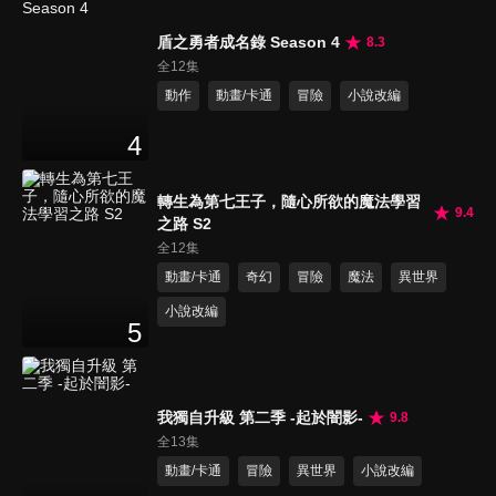
盾之勇者成名錄 Season 4
8.3
全12集
動作
動畫/卡通
冒險
小說改編
4
轉生為第七王子，隨心所欲的魔法學習
9.4
之路 S2
全12集
動畫/卡通
奇幻
冒險
魔法
異世界
小說改編
5
我獨自升級 第二季 -起於闇影-
9.8
全13集
動畫/卡通
冒險
異世界
小說改編