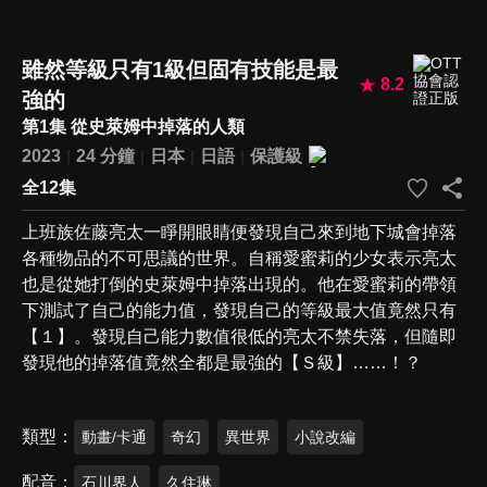
雖然等級只有1級但固有技能是最
8.2
強的
第1集 從史萊姆中掉落的人類
2023
24 分鐘
日本
日語
保護級
全12集
上班族佐藤亮太一睜開眼睛便發現自己來到地下城會掉落
各種物品的不可思議的世界。自稱愛蜜莉的少女表示亮太
也是從她打倒的史萊姆中掉落出現的。他在愛蜜莉的帶領
下測試了自己的能力值，發現自己的等級最大值竟然只有
【１】。發現自己能力數值很低的亮太不禁失落，但隨即
發現他的掉落值竟然全都是最強的【Ｓ級】……！？
類型
動畫/卡通
奇幻
異世界
小說改編
配音
石川界人
久住琳