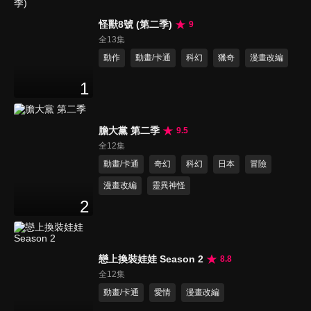
怪獸8號 (第二季)
9
全13集
動作
動畫/卡通
科幻
獵奇
漫畫改編
1
膽大黨 第二季
9.5
全12集
動畫/卡通
奇幻
科幻
日本
冒險
漫畫改編
靈異神怪
2
戀上換裝娃娃 Season 2
8.8
全12集
動畫/卡通
愛情
漫畫改編