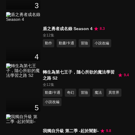
3
盾之勇者成名錄 Season 4
8.3
全12集
動作
動畫/卡通
冒險
小說改編
4
轉生為第七王子，隨心所欲的魔法學習
9.4
之路 S2
全12集
動畫/卡通
奇幻
冒險
魔法
異世界
小說改編
5
我獨自升級 第二季 -起於闇影-
9.8