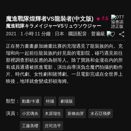
魔進戰隊煌輝者VS龍裝者(中文版)
7.5
魔進戦隊キラメイジャーVSリュウソウジャー
2021
1 小時 11 分鐘
日本
國語配音
普遍級
正在努力畫畫參加繪畫比賽的充瑠遇見了龍裝族的向。充
瑠和向一起前往龍裝族約好見面的電影院，碰巧遇見前往
那裡調查邪頓反應的為朝等人。除了寶路和金瀧在內的所
有成員通通被抓進電影，演出由導演負念魔們拍攝的動作
片、時代劇、女性劇和賭博劇。一旦電影完成在全世界上
映後，地球就會變成邪頓海姆。
類型
動畫/卡通
特攝
劇場版
演員
小宮璃央
木原瑠生
新條由芽
水石亞飛夢
工藤美櫻
庄司浩平