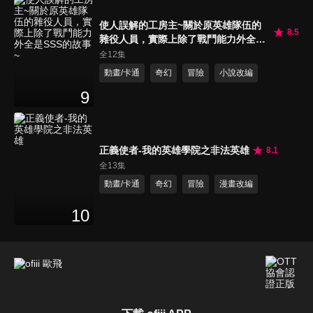
使人誤解的工房主~關於原英雄隊伍的
8.5
雜役人員，實際上除了戰鬥能力外全是
SSS的故事~
全12集
動畫/卡通
奇幻
冒險
小說改編
9
正義使者-我的英雄學院之非法英雄
8.1
全13集
動畫/卡通
奇幻
冒險
漫畫改編
10