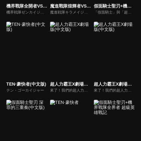
機界戰隊全開者VS煌輝者VS前輩者(中文版)
魔進戰隊煌輝者VS龍裝者
假面騎士聖刃+機界戰隊全界者 超級英雄戰記(中文版)
機界戦隊ゼンカイジャーVSキラメイジャーVSセンパイジャー
魔進戦隊キラメイジャーVSリュウソウジャー
「假面騎士」與「超級戰隊」，這兩大英雄之父．石之森章太郎託付給後人的心願、超級英雄誕生的秘密是什麼呢？寫作陷入瓶頸的飛羽真，在尤里的推薦下拿到了某本書。可是，他一打開書，周遭便突然被光芒包圍，當他醒來後，竟發現自己身處人類與機械共存的「全開者」的世界！同一時期，介人也遇上了相同的情形，他還跟倫太郎相遇了。不知為何，各種不同的世界竟交雜在一起，形成了極為詭異的局面！
TEN·豪快者(中文版)
超人力霸王X劇場版(中文版)
超人力霸王X劇場版(中文版)
テン・ゴーカイジャー
來了！我們的超人力霸王
來了！我們的超人力霸王