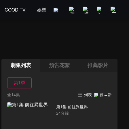
GOOD TV
娛樂
美食旅遊
新聞政論
汽車
劇集列表
預告花絮
推薦影片
第1季
全14集
列表
舊→新
第1集 前往異世界
24
分鐘