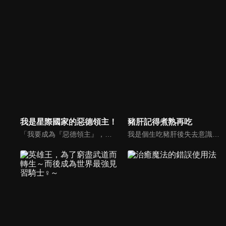
我是星際國家的惡德領主！
豬肝記得煮熟再吃
「我要成為『惡德領主』，隨心所欲地活下去！」黎恩出生於統治星際國家昂格藍德帝國邊境的伯爵家，小小年紀就成為家主，但他其實是一名轉生者。他省思了前世因為過於善良而屢屢遭到壓榨的人生，下定決心這次轉生之後要站在剝奪他人的一方，化身成為「惡德領主」來欺壓百姓！既然身處科幻世界，當然要駕駛機器人！也要學習最強劍術，目中無人橫行霸道！未來更要建立後宮，盡情享受酒池肉林！！然而，事情卻沒那麼順利──黎恩明明已經擺出了自己心目中「惡德領主」的樣子，但不知道為什麼，人民卻反而很感謝他，好感度不斷上升……！？以魔法與機器人共存的星際國家為舞台，這部超銀河規模的會錯意領地經營譚，就此隆重揭開序幕！！
我是個生吃豬肝後失去意識的不起眼阿宅。本來想說自己轉生到異世界，卻只是變成一隻豬！我全身是泥巴躺在豬圈，拯救我的是像天使一樣溫柔的美少女潔絲。她捨身照顧變成豬的我，據說她是能讀懂人心的「耶穌瑪」這個種族。「糟了，這樣我有如豬一般的慾望不就表露無遺了嗎！！」在這個劍與魔法的世界，普通的豬與能讀心的美少女，打情罵俏的奇幻故事即將開始！