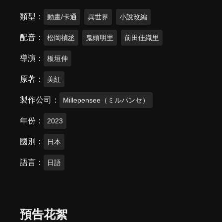
類型
動畫/卡通
異世界
小說改編
配音
松岡禎丞
鬼頭明里
前田佳織里
導演
板垣伸
原著
美紅
製作公司
Millepensee（ミルパンセ）
年份
2023
國別
日本
語言
日語
預告花絮