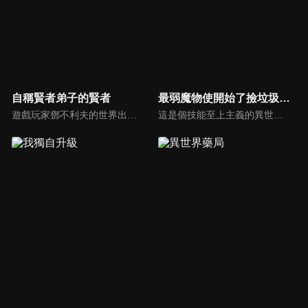
自稱賢者弟子的賢者
最弱魔物使開始了撿垃圾之旅。
遊戲玩家鄧不利夫的世界出現異常變化。出現了原本在遊戲裡沒有的味覺及嗅覺，也無法登出。這完全就是遊戲確切化為現實的證明。更誇張的是，鄧不利夫由於各種情況變成了年幼又美麗的少女模樣！為了解開謎團，鄧不利夫自稱是賢者的弟子米菈展開冒險，等著她的終點究竟是——？
這是個技能至上主義的異世界。少女艾維轉生為膽小卻溫柔的魔物使（tamer），卻因為是最弱的無星而有生命危險，為了生存只好踏上旅程。她在旅途中唯一收服的魔物，是最弱小的軟爛史萊姆「小空」。對同為最弱的２人（隻）而言，魔物橫行的異世界似乎太過嚴酷……沒想到——？