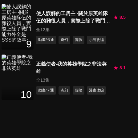
使人誤解的工房主~關於原英雄隊
8.5
伍的雜役人員，實際上除了戰鬥能
力外全是SSS的故事~
全12集
動畫/卡通
奇幻
冒險
小說改編
9
正義使者-我的英雄學院之非法英
8.1
雄
全13集
動畫/卡通
奇幻
冒險
漫畫改編
10