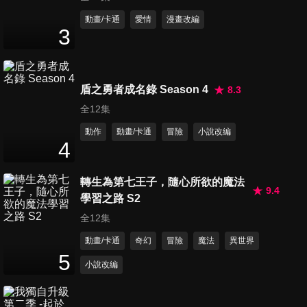
第11集 朝王都出發
動畫/卡通
愛情
漫畫改編
3
24
分鐘
第12集 神祕的襲擊者
盾之勇者成名錄 Season 4
8.3
24
分鐘
全12集
動作
動畫/卡通
冒險
小說改編
4
第13集 優夜與佳織
24
分鐘
轉生為第七王子，隨心所欲的魔法
9.4
學習之路 S2
全12集
TVSP
48
分鐘
動畫/卡通
奇幻
冒險
魔法
異世界
5
小說改編