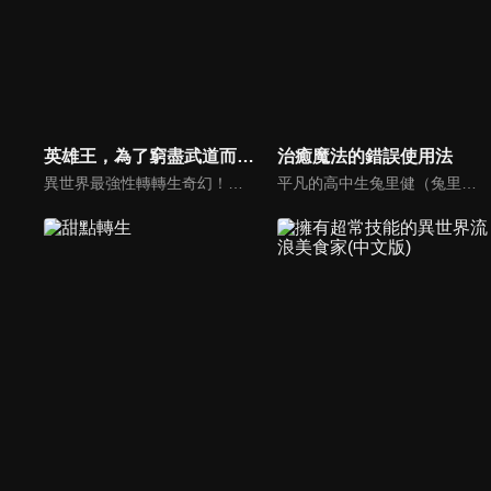
英雄王，為了窮盡武道而轉生～而後成為世界最強見習騎士♀～
治癒魔法的錯誤使用法
異世界最強性轉轉生奇幻！獲得女神的加護成為「神騎士」，打造了巨大王國的英雄王英格利斯，在年老彌留之際強烈地祈願著，「為國為民奉獻了一生，卻無法窮極自身的武藝。在下一個人生希望能為自己而活，鍛鍊武藝到極限。」女神答應了他的願望，讓他轉生至遙遠的未來……但轉生後的身分卻是騎士名門的「女兒」！？
平凡的高中生兔里健（兔里），在回家的途中，與學生會長犬上鈴音（鈴音）和同班同學龍泉一樹（一樹）一起被突然出現的魔法陣吞沒了——。當他們回過神的時候，已經來到了異世界。3人被召喚為能夠對抗入侵王國的魔王軍的『勇者』……原本該是這樣的，但只有鈴音和一樹有勇者的資質。兔里只是被波及的而已！然而，當發現兔里具備“治癒魔法”的資質時，情況發生了翻天覆地的變化。