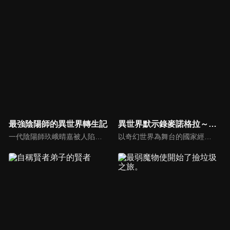
最強陰陽師的異世界轉生記
異世界默示錄麥諾格拉～從毀滅文明開始征服世界～
一代陰陽師玖峨晴嘉被人陷害，臨死前領悟到了自己所欠缺的東西並發動秘術轉生的詛咒。轉生後的他深深反省前世不夠狡猾的自己，決定要在這次的世界中幸福過日子！於是，他獲得了賽伊卡這個名字和嶄新的人生。賽伊卡雖然完全沒有魔力，但他發現異世界的魔法並不及陰陽術…誰都未曾見過的最強陰陽師挑戰的異世界幻想，就此開幕！
以奇幻世界為舞台的國家經營模擬遊戲《Eternal Nations》。用戶排名第一的傳說級玩家——伊良拓斗，在住院期間陷入昏迷。當拓斗清醒過來時，他發現自己竟然身處於彷彿遊戲裡的世界——伊德拉濟亞大陸。出現在那裡的，正是拓斗在《Eternal Nations》中最鍾愛的角色單位——「汙泥之阿荼」。