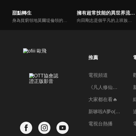
甜點轉生
擁有超常技能的異世界流浪美食家(中文版)
身為貧窮領地莫爾堤倫領的繼任領主佩斯特利，小小年紀就發揮出稀世才能的他，前世其實是個前途光明的天才甜點師！！「要透過甜點給人們帶來笑容。」心懷不變的決心，佩斯特利到了轉生後的世界同樣致力於製作甜點。然而，小小年紀的少年卻得面對接踵而至的苦難。香甜又奇怪的王道甜點奇幻故事就此揭開序幕！
向田剛志是個平凡的上班族，某天突然被召喚到了異世界。他成了異世界的居民後，固有技能是「網路超市」。這是個乍看之下很窮酸的技能……他一時失望不已，但利用這個技能取得的現代食品卻在異世界發揮超常效果！？
推薦
電視頻道
《凡人修仙傳》第五季全新開播✨
大家都在看🔥
新哆啦A夢o((ﾐﾟｴﾟﾐ))o
電視台熱播