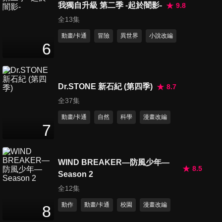
我獨自升級 第二季 -起於闇影-
9.8
全13集
動畫/卡通
冒險
異世界
小說改編
6
Dr.STONE 新石紀 (第四季)
8.7
全37集
動畫/卡通
自然
科學
漫畫改編
7
WIND BREAKER—防風少年—
8.5
Season 2
全12集
動作
動畫/卡通
校園
漫畫改編
8