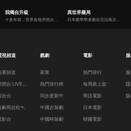
我獨自升級
異世界藥局
十多年前，世界各地突然出現連接異次元與現實世界的「傳送門」，而被稱之為「獵人」的覺醒者也相繼出現。「獵人」們利用其自身能力，攻略傳送門內的地下城並以此為業。而在眾多強大獵人當中，有位被稱為人類最弱兵器的下級獵人：成振宇。某一天，他在地下城中負傷瀕死之際，面前突然出現了一道神祕任務視窗。危急關頭選擇了接受任務的振宇，發現自己有了「升級」的能力...
日本藥學學者藥谷完治再次睜開雙眼，發現自己轉生成宮廷藥師名門，梅德西斯家之子──法馬･梅德西斯。然而，法馬對於充斥錯誤療法、藥物調劑，以及稱不上醫療行為的咒法及巫術橫行的這個世界感到絕望。他用前世累積的藥學知識，搭配在異世界得到的作弊能力，以及只有貴族才能使用的「神術」，替疑難雜症展開治療。
電視頻道
戲劇
電影
服
觀看頻道
家業
熱門排行
服
新聞台 LIVE 直播
熱門排行榜
每周新上架
隱
綜合台
同步更新中
華語電影
版
追劇馬拉松🏃
中國古裝劇
日本電影
電影台
中國時裝劇
韓國電影