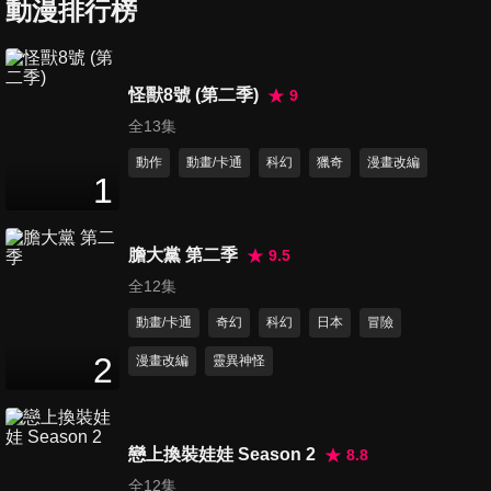
動漫排行榜
第7集 森林中的邂逅
怪獸8號 (第二季)
9
24
分鐘
全13集
動作
動畫/卡通
科幻
獵奇
漫畫改編
1
第8集 校外教學
24
分鐘
膽大黨 第二季
9.5
全12集
第9集 公主與暗殺者
動畫/卡通
奇幻
科幻
日本
冒險
24
分鐘
2
漫畫改編
靈異神怪
第10集 師父與弟子
24
分鐘
戀上換裝娃娃 Season 2
8.8
全12集