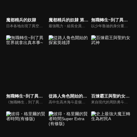
魔都精兵的奴隸
魔都精兵的奴隸 第二季
無職轉生~到了異世界就拿出真本事~ 第二季
日本各地出現了異空間「魔都」—— 由於只有女性能從魔都的「桃」得到特異的能力，因此便由女兵組成了「魔防隊」。某一天，過著抑鬱生活的男高中生和倉優希不小心闖進了突發性產生的魔都入口，在那裡，遇到了「魔防隊」第七組的美麗隊長—— 羽前京香，而她竟向優希宣言：「我要你當我的奴隸。」「被飼養的少年」的奇幻戰鬥故事，在此揭開序幕！
最強戰力・組長全員集結。尋求著能大顯身手的舞台的男高中生・和倉優希因為魔防隊第七組組長・羽前京香的能力，使他身為「奴隸」的力量覺醒，並成功討伐了京香故鄉的仇敵・一根角，實現了復仇的宿願。然而在檯面下，全新的威脅《八雷神》已經開始在魔都展開行動。於是優希和京香前往參加全體組長齊聚一堂的「組長會議」。魔防隊透過聯合訓練累積起了實力，而優希也開始展現出嶄新的可能性及顯著的成長。另一方面，八雷神的其中一人在現世現身了──。一場「被飼養的少年」所展開的奇幻戰鬥故事，第２章在此展開！
以少年魯迪的身分重獲新生的男人，帶著前世的記憶與後悔，勇於面對所有邂逅與考驗，描述了他以「這次絕對要拿出真本事活下去」的姿態展開宏大冒險的史詩奇幻故事！2021年播放TV動畫第一季之後，宏大的故事及超高動畫品質引爆話題，不只是原作讀者，也吸引了許多動畫粉絲。2023年7月起，第2季即將開播！
無職轉生~到了異世界就拿出真本事~
從路人角色開始的探索英雄譚
百煉霸王與聖約女武神
《無職轉生，到了異世界就拿出真本事》動漫線上看。故事描述著被趕出家門的 34 歲的無職處男的尼特族，因遭遇車禍而失去生命。在保有前世記憶的狀況下，轉生到了異世界。在這個劍與魔法的世界獲得第二次人生的他，反省自己的過去，並決定這次一定要認真地過活。
高中生高木海斗是個平凡無奇的探索者，每天都在日本出現的迷宮中狩獵史萊姆，努力賺取零用錢的同時，也暗戀著身為班上女神的童年玩伴。有一天，在他面前出現了一隻從未見過的金色史萊姆。海斗在困惑之餘擊敗它後，居然得到了能召喚出神話級存在的從者卡片，此乃價值數億的超稀有道具！當他下定決心進行召喚之後，一名美得超乎人類想像的女武神就此現身──從路人探索者蛻變成大人物，現代奇幻戰鬥故事就此開幕。
來自現代的周防勇斗誤闖了戰亂中的黎明世界「攸格多拉西爾」。這是一個弱肉強食的世界，許多氏族彼此爭奪霸權，而勇斗則以現代知識為武器，僅僅十六歲便登上統領千軍萬馬的宗主之位！在異世界裡稱王的少年，以及與其締結誓盃契約、宣誓忠誠不二之心的美麗女武神們所交織出的痛快無雙幻想戰記。