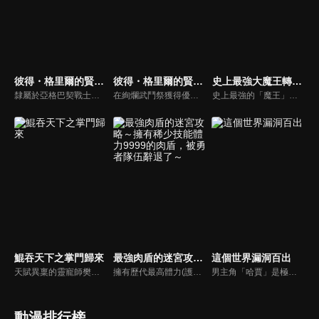
彼得・格里爾的賢者時間(有修版)
彼得・格里爾的賢者時間Super Extra (有修版)
史上最強大魔王轉生為村民A
隸屬於亞格巴契戰士公會的彼得・格里爾，成功地在武鬥祭中脫穎而出，獲得了地表最強男人的稱號！如此一來，和戀人露薇莉亞・桑克圖斯的婚約便能獲得承認。但是，龐大的力量也伴隨了巨大的代價…鬼人、妖精和獸人，盯上地表最強遺傳因子的各種異種族女性們，正對彼得的精華虎視眈眈。
在絢爛武鬥祭獲得優勝的彼得．格里爾，獲得了地表最強的稱號。就在他以為這樣就能和未婚妻露薇莉亞結婚時，各種異種族的女性都盯上了他的因子，接二連三地對他進行誘惑。彼得雖有著最強的武力，但他的意志卻是最弱的。數次屈服於誘惑，放縱他的下半身。
史上最強的「魔王」瓦爾瓦德斯嚮往平凡的生活，為此轉生到數千年後的世界，成了村民亞德．梅堤歐爾。不過，轉生到的未來，魔法文明衰退。亞德和第一個朋友伊莉娜一起進入魔法學園就讀，即使他再怎麼否認自己的特別，也藏不起破格的實力。昔日的「魔王」可以得到安穩平凡的人生嗎？
鯤吞天下之掌門歸來
最強肉盾的迷宮攻略～擁有稀少技能體力9999的肉盾，被勇者隊伍辭退了～
這個世界漏洞百出
天賦異稟的靈寵師樊凌霄，於甲級門派晉升賽上遭人暗算，被自己的靈鯤所吞噬。睜眼醒來卻發現自己已化身為一名叫「流鋒芒」的少年，身處白府大牢之中，其門派凌霄閣也走到了絕境。為查明靈鯤反噬真相與重振門派，樊凌霄帶着現有的幾隻靈寵，與谷靈、程曦、月彤，一起踏上了全新的冒險之旅。
擁有歷代最高體力(護盾)的肉盾,路德為了找尋奇蹟秘寶治療心愛妹妹的病一直以來不斷地攻略迷宮。不過,所屬隊伍的勇者個性蠻橫,將路德從冒險隊伍裡面辭退了。原因是路德身上有個未知技能,勇者宣稱這個技能會扯隊伍後腿,甚至還說這是一個垃圾技能...... 不過最後卻證明了那不是垃圾技能,而是一個強悍技能!憑藉著9999護盾與強悍技能於一身的最強肉盾,路德的第一章冒險故事揭幕!
男主角「哈賈」是極密組織調查隊「王之探求者」的一員。某天，他在邊境中保護了一個小村莊「起始之村」免受龍的襲擊，並在過程中救下了對每日重複同樣事情的生活感到厭倦的少女「妮可拉 」後，少女為了幫助「哈賈」，決定加入他的調查隊伍，走到外面的世界探索這個世界真正的面貌。
動漫排行榜