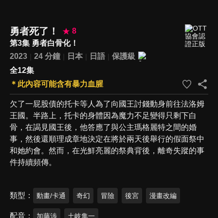
勇者死了！
8
第3集 勇者白骨化！
2023
24 分鐘
日本
日語
保護級
全12集
＊此內容可能含有暴力血腥
欠了一屁股債的托卡等人為了向國王討錢動身前往法洛姆
王國。半路上，托卡的身體因為魔力不足變得只剩下白
骨，在謁見國王後，他答應了與公主瑪格麗特之間的婚
事，然後還順理成章地決定在將於兩天後舉行的假面祭中
和她約會。然而，在光鮮亮麗的祭典背後，離奇失蹤的事
件持續頻傳。
類型
動畫/卡通
奇幻
冒險
後宮
漫畫改編
配音
加藤渉
土岐隼一