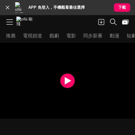
APP 免登入，手機觀看最佳選擇
下載
推薦
電視頻道
戲劇
電影
同步新番
動漫
短