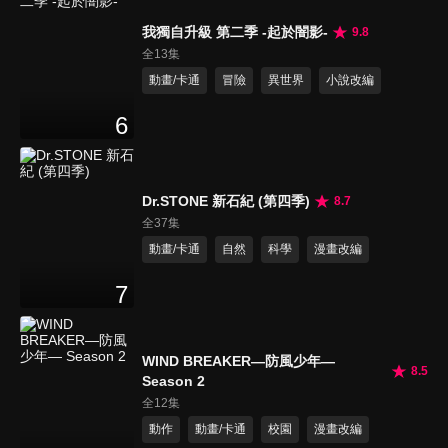
我獨自升級 第二季 -起於闇影-
9.8
全13集
動畫/卡通
冒險
異世界
小說改編
6
Dr.STONE 新石紀 (第四季)
8.7
全37集
動畫/卡通
自然
科學
漫畫改編
7
WIND BREAKER—防風少年—
8.5
Season 2
全12集
動作
動畫/卡通
校園
漫畫改編