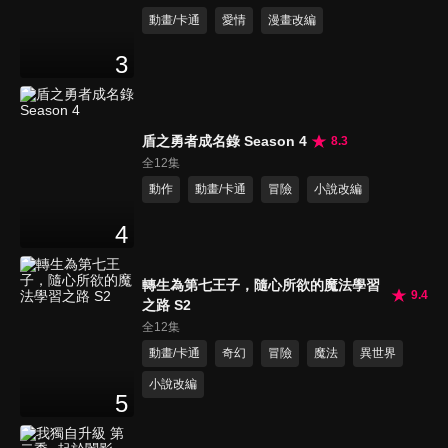
動畫/卡通
愛情
漫畫改編
3
盾之勇者成名錄 Season 4
8.3
全12集
動作
動畫/卡通
冒險
小說改編
4
轉生為第七王子，隨心所欲的魔法學習
9.4
之路 S2
全12集
動畫/卡通
奇幻
冒險
魔法
異世界
小說改編
5