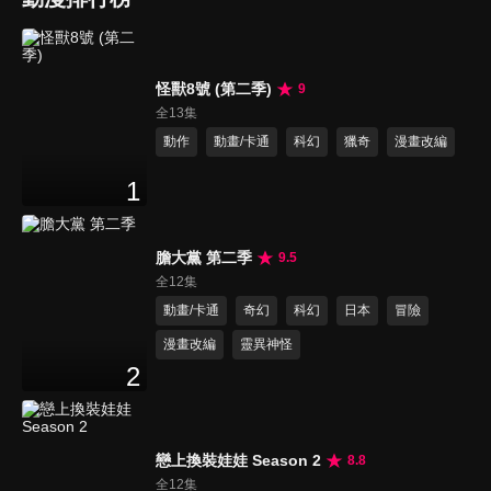
怪獸8號 (第二季)
9
全13集
動作
動畫/卡通
科幻
獵奇
漫畫改編
1
膽大黨 第二季
9.5
全12集
動畫/卡通
奇幻
科幻
日本
冒險
漫畫改編
靈異神怪
2
戀上換裝娃娃 Season 2
8.8
全12集