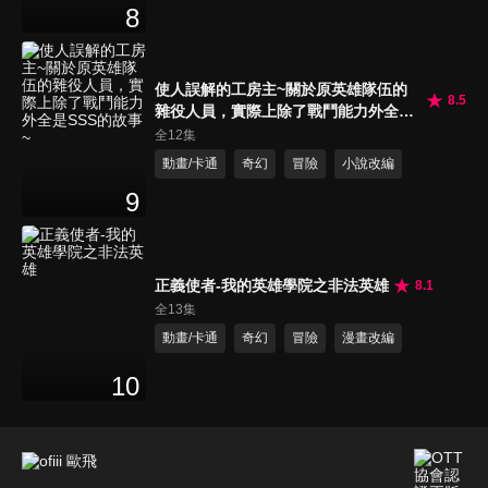
8
使人誤解的工房主~關於原英雄隊伍的
8.5
雜役人員，實際上除了戰鬥能力外全是
SSS的故事~
全12集
動畫/卡通
奇幻
冒險
小說改編
9
正義使者-我的英雄學院之非法英雄
8.1
全13集
動畫/卡通
奇幻
冒險
漫畫改編
10