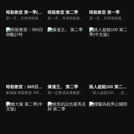
暗殺教室 第一季(中文版)
暗殺教室 第二季
暗殺教室 第一季
某一天，月球突然發生爆炸，約有七成都蒸發掉了。自稱是犯人，還揚言明年三月連地球也要炸掉的超生物，不知為何來到椚丘國中三年E班擔任老師。各國元首都無法殺了它，只好委託椚丘國中三年E班的學生，酬勞是一百億日圓！他們能否再畢業前解決「殺老師」…？
某一天，月球突然發生爆炸，約有七成都蒸發掉了。自稱是犯人，還揚言明年三月連地球也要炸掉的超生物，不知為何來到椚丘國中三年E班擔任老師。各國元首都無法殺了它，只好委託椚丘國中三年E班的學生，酬勞是一百億日圓！他們能否再畢業前解決「殺老師」…？
某一天，月球突然發生爆炸，約有七成都蒸發掉了。自稱是犯人，還揚言明年三月連地球也要炸掉的超生物，不知為何來到椚丘國中三年E班擔任老師。各國元首都無法殺了它，只好委託椚丘國中三年E班的學生，酬勞是一百億日圓！他們能否再畢業前解決「殺老師」…？
暗殺教室：365日倒數計時
爆漫王。 第二季
路人超能100 第二季(中文版)
劇場版 暗殺教室 365の時間
我一定要成為漫畫家！中學三年級生的真城最高，擁有驚人的繪畫天份。真城一直暗戀班上的美少女──亞豆美保，在一次偶然的機會，真城向亞豆告白，如果自己的漫畫有朝一日改編成動畫，兩人就結婚。在亞豆接受真城告白的同時，真城決定與同學高木以亞城木夢葉為筆名出道，一同闖盪競爭激烈的漫畫市場。
「路人超能100」，這是一個只要累積到100就會有事發生，青春超能故事。榮獲第20屆日本文化廳藝術祭，動畫項目審查委員推薦作品獎，Crunchyroll動畫世界2016最佳動作、戰鬥畫面獎第一名得等殊榮，震撼全世界的超能青春動畫再次揭開序幕！