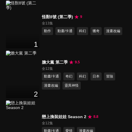
怪獸8號 (第二季)
9
全13集
動作
動畫/卡通
科幻
獵奇
漫畫改編
1
膽大黨 第二季
9.5
全12集
動畫/卡通
奇幻
科幻
日本
冒險
漫畫改編
靈異神怪
2
戀上換裝娃娃 Season 2
8.8
全12集
動畫/卡通
愛情
漫畫改編