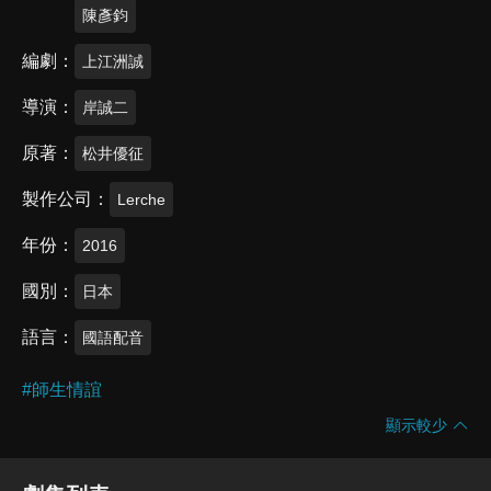
陳彥鈞
編劇
上江洲誠
導演
岸誠二
原著
松井優征
製作公司
Lerche
年份
2016
國別
日本
語言
國語配音
#
師生情誼
顯示較少