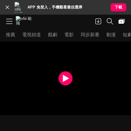
APP 免登入，手機觀看最佳選擇
下載
推薦
電視頻道
戲劇
電影
同步新番
動漫
短