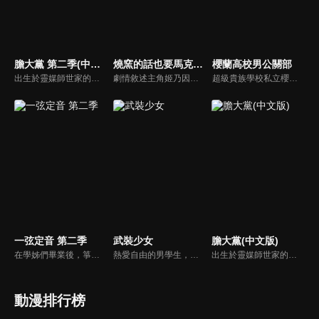
膽大黨 第二季(中文版)
燒窯的話也要馬克杯 第二季
櫻蘭高校男公關部
出生於靈媒師世家的高中女生小桃，以及跟她同年級，熱愛神秘學的厄卡倫。遇上接連襲來的強大怪異，小桃深藏於體內的能力覺醒，厄卡倫也獲得了詛咒之力。為了協助受幽靈所苦的兒時玩伴寺仁，兩人決定前往他家除靈……在那裡等待著他們的下一個怪異究竟是！？超能力戰鬥＆青春故事「膽大黨」第二季開幕！
劇情敘述主角姬乃因為父親被裁員，一同搬回母親的故鄉岐阜縣多治見市，並就讀於母親的母校。她在那裡造訪了陶藝社，並在社團首次接觸陶藝，也得知自己的媽媽和爺爺是傳說中的陶藝高手。雖然姬乃沒有遺傳到母親的過人技術，內心仍被打動，對家裡提出想要加入社團的想法，姬乃的陶藝之路從此展開。
超級貴族學校私立櫻蘭學院裡，罕見的獎學金特優生藤岡治斐，為了找尋可以安靜念書之處，而誤打誤撞的進入了以"取悅女性"為宗旨的男公關部。之後，則因為他打破了據號稱價值有八百萬的花瓶，為了要還債，因此被迫成為該部門的一員…
一弦定音 第二季
武裝少女
膽大黨(中文版)
在學姊們畢業後，箏曲社就只剩下武藏一個社員了。到了四月的新學期，雖然很努力招募新社員，但這個社團的存在本身就不為人知。這時突然出現了一個外表看起來就知道是不良少年，一臉和古箏扯不上關係的新生說要入社！？
熱愛自由的男學生，納村不道某日轉學至「愛地共生學園」。這是一個由武裝女學生鐵血統治男學生的地方！納村面對凌駕於統領學園的古流劍術士「天下五劍」之上的某人，將赤手空拳去面對命運…學園叛逆戰鬥動作片，開幕！
出生於靈媒師世家的高中女生．小桃（綾瀨桃），以及跟她同年級，熱愛神秘學的厄卡倫（高倉健）。小桃出手救了在班上被欺負的厄卡倫，兩人也以此為契機和對方聊了起來，可是「相信幽靈但不相信外星人派」的小桃跟「相信外星人但不相信幽靈派」的厄卡倫起了爭執。兩人為了讓對方相信外星人和幽靈確實存在，小桃前往了據說是UFO出沒地的醫院廢墟，厄卡倫則是前往了靈異熱門景點的隧道。兩人在那裡分別遇上了遠遠超出他們理解能力的怪異。在緊要關頭讓深藏於體內的能力覺醒的小桃，跟得到詛咒之力的厄卡倫，兩人將攜手挑戰接連襲來的怪異！也開始了一段命運般的戀情！？超能力戰鬥＆青春故事，就此開幕！
動漫排行榜