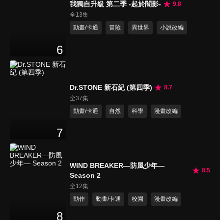
我獨自升級 第二季 -起於闇影-
9.8
全13集
動畫/卡通
冒險
異世界
小說改編
6
Dr.STONE 新石紀 (第四季)
8.7
全37集
動畫/卡通
自然
科學
漫畫改編
7
WIND BREAKER—防風少年—
8.5
Season 2
全12集
動作
動畫/卡通
校園
漫畫改編
8