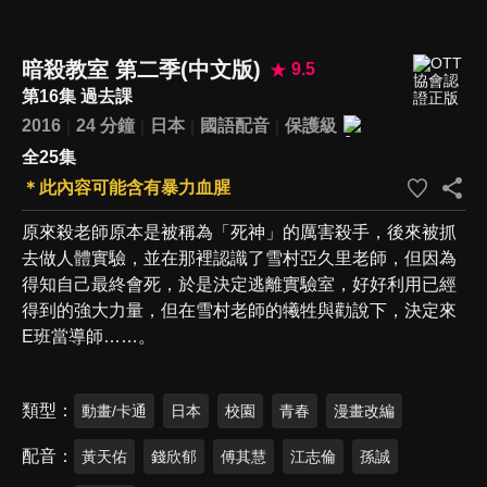
暗殺教室 第二季(中文版)
9.5
第16集 過去課
2016
24 分鐘
日本
國語配音
保護級
全25集
＊此內容可能含有暴力血腥
原來殺老師原本是被稱為「死神」的厲害殺手，後來被抓
去做人體實驗，並在那裡認識了雪村亞久里老師，但因為
得知自己最終會死，於是決定逃離實驗室，好好利用已經
得到的強大力量，但在雪村老師的犧牲與勸說下，決定來
E班當導師……。
類型
動畫/卡通
日本
校園
青春
漫畫改編
配音
黃天佑
錢欣郁
傅其慧
江志倫
孫誠