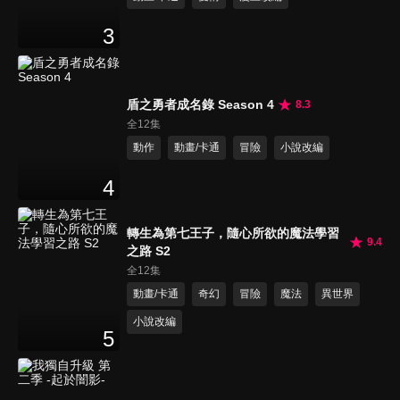
3
盾之勇者成名錄 Season 4
8.3
全12集
動作
動畫/卡通
冒險
小說改編
4
轉生為第七王子，隨心所欲的魔法學習
9.4
之路 S2
全12集
動畫/卡通
奇幻
冒險
魔法
異世界
小說改編
5