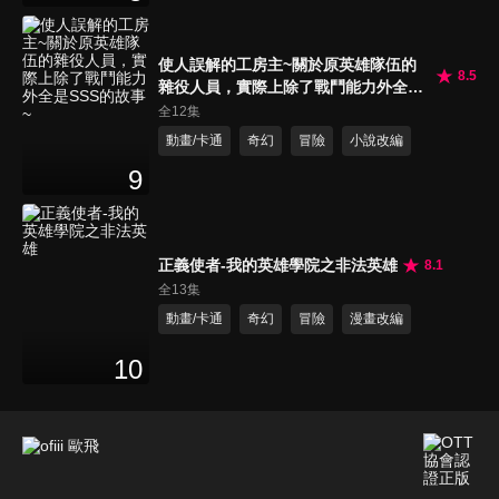
使人誤解的工房主~關於原英雄隊伍的
8.5
雜役人員，實際上除了戰鬥能力外全是
SSS的故事~
全12集
動畫/卡通
奇幻
冒險
小說改編
9
正義使者-我的英雄學院之非法英雄
8.1
全13集
動畫/卡通
奇幻
冒險
漫畫改編
10