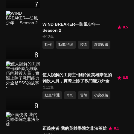
7
WIND BREAKER—防風少年—
8.5
Season 2
全12集
動作
動畫/卡通
校園
漫畫改編
8
使人誤解的工房主~關於原英雄隊伍的
8.5
雜役人員，實際上除了戰鬥能力外全是
SSS的故事~
全12集
動畫/卡通
奇幻
冒險
小說改編
9
正義使者-我的英雄學院之非法英雄
8.1