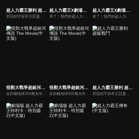
超人力霸王勝利 超級戰鬥(中文版)
超人力霸王X劇場版(中文版)
超人力霸王X劇場版(中文版)
邪惡的宇宙帝王惡靈宙達即將從次元監獄逃脫！為了阻止帝王逃脫、拯救銀河系，超級英雄─超人勝利需要新的秘密武器，那就是劍與笛的混合體–騎士劍笛！ 超人勝利的騎士劍笛所奏出的旋律，能否阻止惡靈宙達及他的怪獸軍團摧毀一切？
來了！我們的超人力霸王
來了！我們的超人力霸王
怪獸大戰爭超銀河傳說 The Movie(中文版)
怪獸大戰爭超銀河傳說 The Movie(中文版)
超人力霸王勝利 超級戰鬥
在距離地球300萬光年以外的，是超人力霸王戰士們的故鄉「M78星雲光之國」， 而想要以黑暗覆蓋這閃亮光輝的邪惡戰士-超人力霸王貝利亞卻復活了！隨著超人力霸王戰士一個個倒下！曾經的強敵怪獸們也陸續回歸，全宇宙的危機迫近！滿身創傷的超人力霸王一行人，究竟能不能打倒怪獸軍團，奪回銀河之光呢？
在距離地球300萬光年以外的，是超人力霸王戰士們的故鄉「M78星雲光之國」， 而想要以黑暗覆蓋這閃亮光輝的邪惡戰士-超人力霸王貝利亞卻復活了！隨著超人力霸王戰士一個個倒下！曾經的強敵怪獸們也陸續回歸，全宇宙的危機迫近！滿身創傷的超人力霸王一行人，究竟能不能打倒怪獸軍團，奪回銀河之光呢？
邪惡的宇宙帝王惡靈宙達即將從次元監獄逃脫！為了阻止帝王逃脫、拯救銀河系，超級英雄─超人勝利需要新的秘密武器，那就是劍與笛的混合體–騎士劍笛！ 超人勝利的騎士劍笛所奏出的旋律，能否阻止惡靈宙達及他的怪獸軍團摧毀一切？