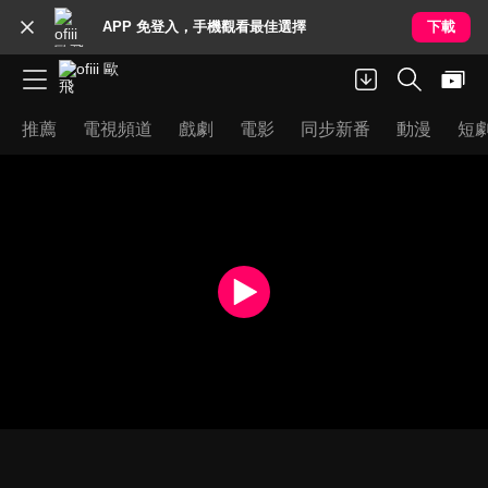
APP 免登入，手機觀看最佳選擇
下載
推薦
電視頻道
戲劇
電影
同步新番
動漫
短