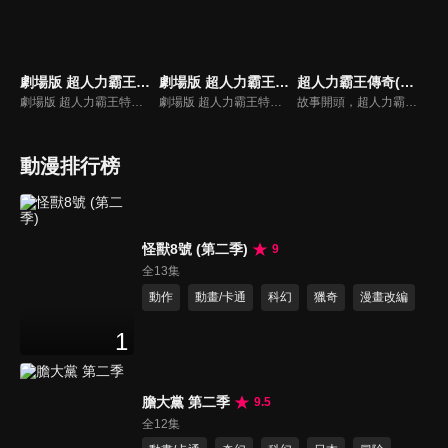
劇場版 超人力霸王特利卡：特別篇Z(中文版)
劇場版 超人力霸王特利卡：特別篇Z(中文版)
超人力霸王傳奇(中文版)
劇場版 超人力霸王特利卡： Episode Z
劇場版 超人力霸王特利卡： Episode Z
故事開頭，超人力霸王傑洛正在宇宙各地消滅剩餘的貝利亞軍團，之後在感應到帝納「超人力霸王帝納」飛鳥真的聲音後，馬上啟程來到了另一顆地球『 Future Earth World』。此刻，2035年，在『Neo Frontier Space』的宇宙中，斯菲亞開始襲擊了SUPER GUTS的火星移民基地。
動漫排行榜
怪獸8號 (第二季)
9
全13集
動作
動畫/卡通
科幻
獵奇
漫畫改編
1
膽大黨 第二季
9.5
全12集