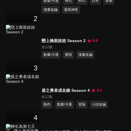
動畫/卡通
奇幻
科幻
日本
冒險
漫畫改編
靈異神怪
2
戀上換裝娃娃 Season 2
8.8
全12集
動畫/卡通
愛情
漫畫改編
3
盾之勇者成名錄 Season 4
8.3
全12集
動作
動畫/卡通
冒險
小說改編
4