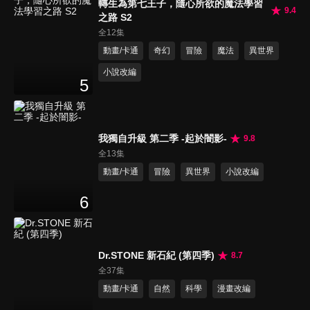
轉生為第七王子，隨心所欲的魔法學習
9.4
之路 S2
全12集
動畫/卡通
奇幻
冒險
魔法
異世界
小說改編
5
我獨自升級 第二季 -起於闇影-
9.8
全13集
動畫/卡通
冒險
異世界
小說改編
6
Dr.STONE 新石紀 (第四季)
8.7
全37集
動畫/卡通
自然
科學
漫畫改編