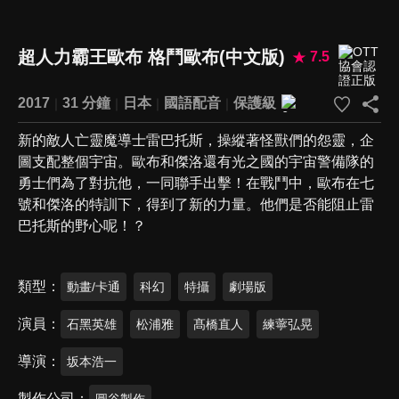
超人力霸王歐布 格鬥歐布(中文版)
7.5
2017
31 分鐘
日本
國語配音
保護級
新的敵人亡靈魔導士雷巴托斯，操縱著怪獸們的怨靈，企
圖支配整個宇宙。歐布和傑洛還有光之國的宇宙警備隊的
勇士們為了對抗他，一同聯手出擊！在戰鬥中，歐布在七
號和傑洛的特訓下，得到了新的力量。他們是否能阻止雷
巴托斯的野心呢！？
類型
動畫/卡通
科幻
特攝
劇場版
演員
石黑英雄
松浦雅
髙橋直人
練薴弘晃
導演
坂本浩一
製作公司
圓谷製作