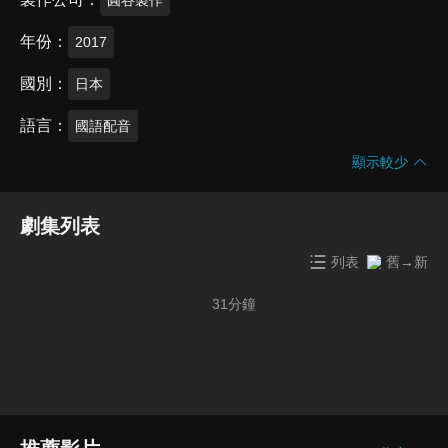
年份
2017
國別
日本
語言
國語配音
顯示較少
劇集列表
列表
舊→新
31
分鐘