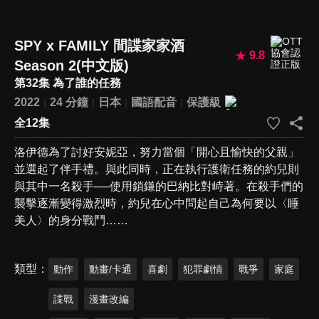
SPY x FAMILY 間諜家家酒
9.8
Season 2(中文版)
第32集 為了誰的任務
2022
24 分鐘
日本
國語配音
保護級
全12集
洛伊德為了討好安妮亞，努力當個「開心且愉快的父親」
並選起了伴手禮。與此同時，正在執行護衛任務的約兒則
與其中一名殺手──使用鎖鎌的巴納比對峙著。在殺手們的
襲擊逐漸變得激烈時，約兒在心中問起自己為何要以〈睡
美人〉的身分戰鬥……
類型
動作
動畫/卡通
喜劇
犯罪劇情
戰爭
家庭
諜戰
漫畫改編