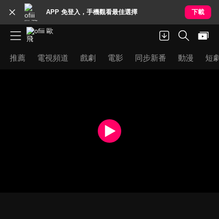
APP 免登入，手機觀看最佳選擇
下載
推薦
電視頻道
戲劇
電影
同步新番
動漫
短