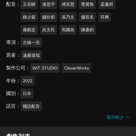
配音
王辰驊
連思宇
傅其慧
曹冀魯
孟慶府
鍾少庭
錢欣郁
張乃文
穆宣名
符爽
康殿宏
吳文民
馬國堯
陳彥鈞
導演
古橋一浩
原著
遠藤達哉
製作公司
WIT STUDIO
CloverWorks
年份
2022
國別
日本
語言
國語配音
顯示較少