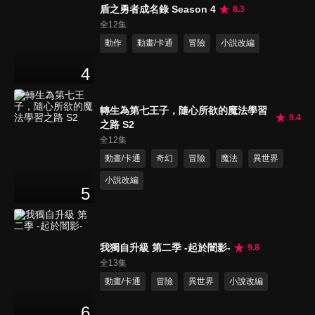
盾之勇者成名錄 Season 4
8.3
全12集
動作
動畫/卡通
冒險
小說改編
4
轉生為第七王子，隨心所欲的魔法學習
9.4
之路 S2
全12集
動畫/卡通
奇幻
冒險
魔法
異世界
小說改編
5
我獨自升級 第二季 -起於闇影-
9.8
全13集
動畫/卡通
冒險
異世界
小說改編
6