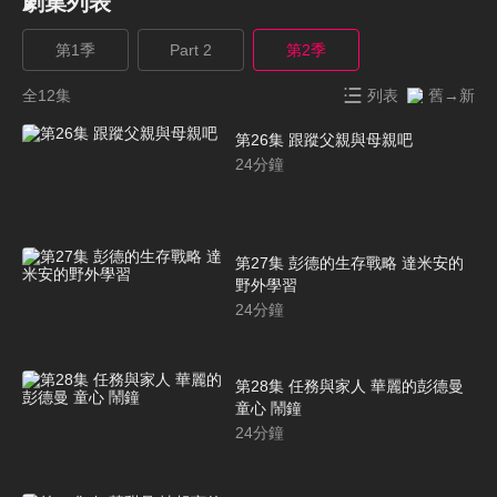
劇集列表
第1季
Part 2
第2季
全12集
列表
舊→新
第26集 跟蹤父親與母親吧
24
分鐘
第27集 彭德的生存戰略 達米安的
野外學習
24
分鐘
第28集 任務與家人 華麗的彭德曼
童心 鬧鐘
24
分鐘