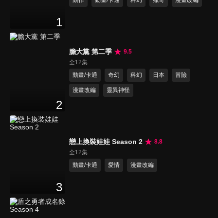
動作
動畫/卡通
科幻
獵奇
漫畫改編
1
膽大黨 第二季
9.5
全12集
動畫/卡通
奇幻
科幻
日本
冒險
漫畫改編
靈異神怪
2
戀上換裝娃娃 Season 2
8.8
全12集
動畫/卡通
愛情
漫畫改編
3