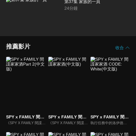
第37集 家族的一員
24
分鐘
推薦影片
收合
SPY x FAMILY 間諜家家酒Part 2(中文版)
SPY x FAMILY 間諜家家酒(中文版)
SPY x FAMILY 間諜家家酒 CODE: White(中文版)
《SPY X FAMILY 間諜家家酒》動漫線上看。這是個世界各國都在檯面下進行激烈情報戰的時代。東國與西國，兩國之間已持續冷戰了十多年。隸屬於西國情報局對東課〈WISE〉的幹練間諜〈黃昏〉，被指派一項極機密任務，奉命接近威脅東西和平的危險人物，要刺探出東國國家統一黨黨魁。
《SPY X FAMILY 間諜家家酒》動漫線上看。東國與西國，兩國之間已持續冷戰了十多年。隸屬於西國情報局對東課〈WISE〉的幹練間諜〈黃昏〉，被指派一項極機密任務，奉命接近威脅東西和平的危險人物，要刺探出東國國家統一黨黨魁──唐納文‧戴斯蒙德的戰爭計畫…
執行任務中的洛伊德，忽然接收到了「行動代號『梟』」換人的通知。另一方面，安妮亞就讀的伊甸學院即將舉行料理實習課程，傳聞在課程中優勝者將可以得到一顆星星。為了想要繼續執行行動代號『梟』，洛伊德需要有可以跟 WISE 交涉的籌碼。