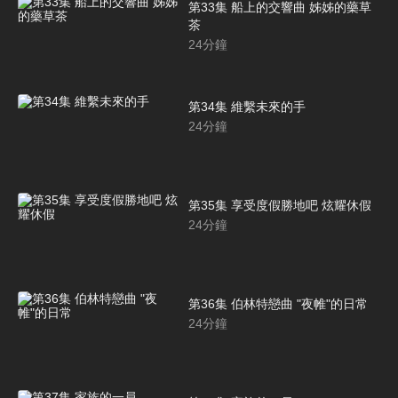
第33集 船上的交響曲 姊姊的藥草
茶
24
分鐘
第34集 維繫未來的手
24
分鐘
第35集 享受度假勝地吧 炫耀休假
24
分鐘
第36集 伯林特戀曲 "夜帷"的日常
24
分鐘