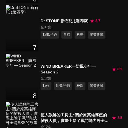
Dr.STONE 新石紀 (第四季)
8.7
全37集
動畫/卡通
自然
科學
漫畫改編
7
WIND BREAKER—防風少年—
8.5
Season 2
全12集
動作
動畫/卡通
校園
漫畫改編
8
使人誤解的工房主~關於原英雄隊伍的
8.5
雜役人員，實際上除了戰鬥能力外全是
SSS的故事~
全12集