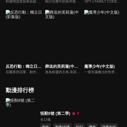
幹練間諜黃昏奉命組成「家庭」，以便潛入名校。然而他所找到的女兒是會讀心的超能力者，妻子則是暗殺者？互相隱瞞真實身份的臨時家庭，挺身對抗考試與世界危機的痛快家庭喜劇就此展開。
執行任務中的洛伊德，忽然接收到了「行動代號『梟』」換人的通知。另一方面，安妮亞就讀的伊甸學院即將舉行料理實習課程，傳聞在課程中優勝者將可以得到一顆星星。為了想要繼續執行行動代號『梟』，洛伊德需要有可以跟 WISE 交涉的籌碼。
SPY x FAMILY CODE: White
反恐行動：獨立日(影集版)
葬送的芙莉蓮(中文版)
魔導少年(中文版)
芬蘭票房冠軍，動作驚悚鉅片影集版。12月6日是芬蘭的國慶日：獨立日，但今年顯得特別不平靜，總統官邸遭到恐怖份子襲擊，連總統在內的大批貴賓遭挾持成為人質！安全情報局幹員麥克斯被指派為這場人質危機的談判專家。
身為精靈的主角‧芙莉蓮對於時間的概念有別於常人，透過老友的相繼離世讓她反省過去的自己，開始試著去關心身邊的人事物。藉由她的冒險之旅來探討生命的意義。
一個充滿魔法的世界—「亞斯藍德」中，位於菲歐烈王國的一個眾多厲害魔導士雲集的魔導士公會「妖精尾巴」。露西‧哈特菲利亞一直希望能加入，成為其中的一位成員。在納茲‧多拉格尼爾的引導下，露西終於得嘗所願，並結識了許多厲害的魔法師。
動漫排行榜
怪獸8號 (第二季)
9
全13集