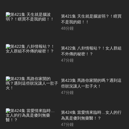
第421集 天生就是腦波弱？！瞎買
不是我的錯！！
48
分鐘
第422集 八卦情報站？！女人群組
不外傳的秘密！？
47
分鐘
第423集 馬路你家開的嗎？遇到這
些狀況讓人一肚子火！
47
分鐘
第424集 當愛情來臨時…女人的行
為真是傻到無藥醫！？
47
分鐘