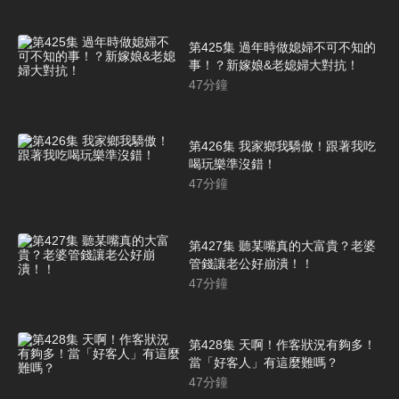
第425集 過年時做媳婦不可不知的
事！？新嫁娘&老媳婦大對抗！
47
分鐘
第426集 我家鄉我驕傲！跟著我吃
喝玩樂準沒錯！
47
分鐘
第427集 聽某嘴真的大富貴？老婆
管錢讓老公好崩潰！！
47
分鐘
第428集 天啊！作客狀況有夠多！
當「好客人」有這麼難嗎？
47
分鐘