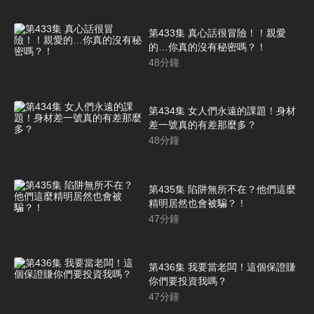
第433集 真心話很冒險！！親愛
的…你真的沒有秘密嗎？！
48
分鐘
第434集 女人們永遠的課題！身材
差一號真的有差那麼多？
48
分鐘
第435集 陷阱無所不在？他們這麼
精明居然也會被騙？！
47
分鐘
第436集 我要當老闆！這個保證賺
你們要投資我嗎？
47
分鐘