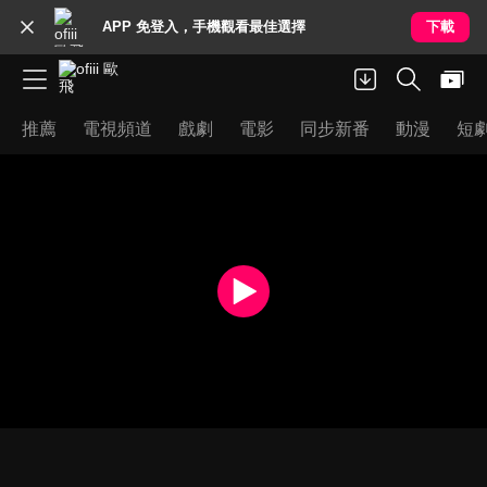
APP 免登入，手機觀看最佳選擇
下載
推薦
電視頻道
戲劇
電影
同步新番
動漫
短