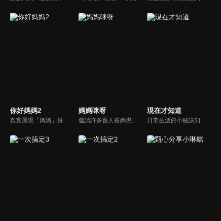
你好媽媽2
媽媽咪呀
現在才知道
真實展現「媽媽」身份的更多社會觸角，探討對「媽媽」概念的時代定義，探訪更多的當代媽媽。每期走進嘉賓生活，探討母親在家庭中、在自己生命中的位置。
邀請許多藝人爸媽現身說法，與相關專家顧問共同討論分享，以談話的方式進行，對一人爸媽和名人家庭教育有興趣的朋友一定不能錯過。
日常生活的小秘訣知多少？由理財專家賴憲政、美麗人妻季芹，用貼近民心的實際案例、最新時事的話題來分析研討，讓你了解生活中的理財消費、民生、旅遊等問題。