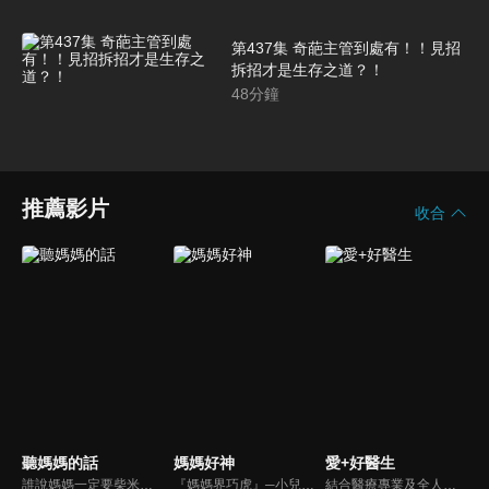
第437集 奇葩主管到處有！！見招
拆招才是生存之道？！
48
分鐘
推薦影片
收合
聽媽媽的話
媽媽好神
愛+好醫生
誰說媽媽一定要柴米油鹽醬醋茶，誰說媽媽就等於黃臉婆，不同顏值、不同族群、不同職業、不同年紀，來自各個角落的快樂媽媽們，將讓您看到媽媽們的搞笑、可愛、淚水、溫馨，現代的媽媽們，通通站出來吧~所有愛秀敢秀的媽咪們，都在《聽媽媽的話》。
『媽媽界巧虎』─小兒科醫師黃瑽寧，『國民媽媽』─鍾欣凌，兩人領軍擁有十八般武藝的好神媽媽團，為全台媽媽們發聲，所有育兒新知，家庭秘辛，全家大小健康，都會在《媽媽好神》一一解惑！
結合醫療專業及全人關懷的新型態節目，主持人黃瑽寧醫師親訪家庭，跨領域醫療顧問團全方位檢視，提供最完整、實用和正確的資訊來守護孩子的健康。