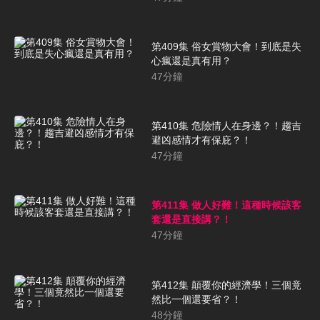
第409集 俗女賞物大會！到底是失
心瘋還是真有用？
47
分鐘
第410集 危險情人在身邊？！趨吉
避凶感情才有保庇？！
47
分鐘
第411集 做人好難！這種時候該客
套還是直接講？！
47
分鐘
第412集 顛覆你的經濟學！三個竟
然比一個還要省？！
48
分鐘