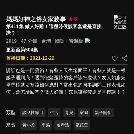
媽媽好神之俗女家務事
8
第411集 做人好難！這種時候該客套還是直接
講？！
2019
47 分鐘
台灣
國語
普遍級
更新至第504集
首播日期：2021-12-22
說話也是一門藝術！有些人天生場面王！有些人就是一根
腸子通到底！遇到假髮歪掉的客戶該怎麼做？友人如廁完
畢馬桶就堵塞該如何應對？常出包的同事詢問工作表現如
何，會怎麼回答？做人好難！究竟該客套還是直接講！？
類型
談話性節目
生活
育兒
家庭
親子關係
來賓
黃小柔
李懿
哈孝遠
巫苡萱