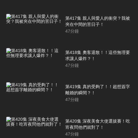
第417集 親人與愛人的衝突？我被
夾在中間的苦日子！
47
分鐘
第418集 奧客退散！！這些無理要
求讓人爆炸？！
47
分鐘
第419集 真的受夠了！！超想簽字
離婚的瞬間？！
47
分鐘
第420集 深夜美食大使選拔賽！吃
宵夜問他們就對了！
47
分鐘