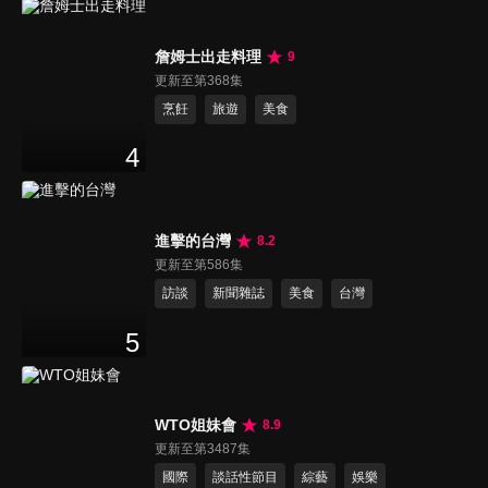
詹姆士出走料理
9
更新至第368集
烹飪
旅遊
美食
4
進擊的台灣
8.2
更新至第586集
訪談
新聞雜誌
美食
台灣
5
WTO姐妹會
8.9
更新至第3487集
國際
談話性節目
綜藝
娛樂