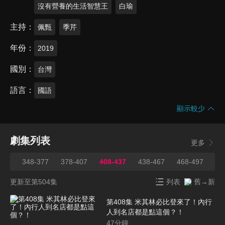
沒有營養的生活智慧王
白瑜
主持
佩甄
季芹
年份
2019
國別
台灣
語言
國語
顯示較少
劇集列表
更多
347
348-377
378-407
408-437
438-467
468-497
49
更新至第504集
列表
舊→新
第408集 米其林必比登來了！內行
人到名店都是點這個？！
47
分鐘