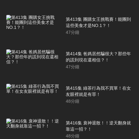
第413集 團購女王挑戰賽！能團到
這些美食才是NO.1？！
47
分鐘
第414集 爸媽居然騙很大？那些年
的謊到現在還相信？！
47
分鐘
第415集 綠茶行為我不買單！在女
友眼裡就是有罪！
48
分鐘
第416集 衰神退散！！逆天翻身就
靠這一招？！
48
分鐘