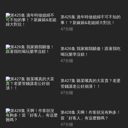
第425集 過年時做媳婦不可不知的
事！？新嫁娘&老媳婦大對抗！
47
分鐘
第426集 我家鄉我驕傲！跟著我吃
喝玩樂準沒錯！
47
分鐘
第427集 聽某嘴真的大富貴？老婆
管錢讓老公好崩潰！！
47
分鐘
第428集 天啊！作客狀況有夠多！
當「好客人」有這麼難嗎？
47
分鐘