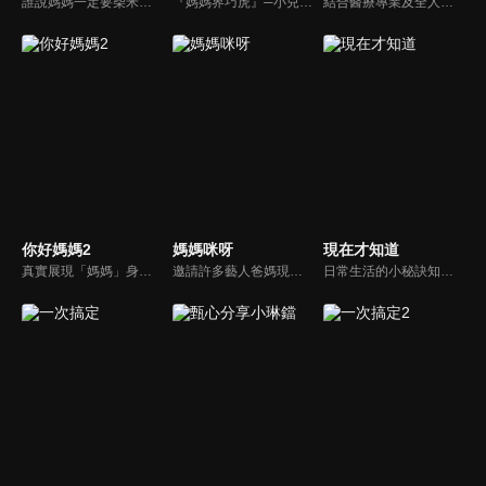
誰說媽媽一定要柴米油鹽醬醋茶，誰說媽媽就等於黃臉婆，不同顏值、不同族群、不同職業、不同年紀，來自各個角落的快樂媽媽們，將讓您看到媽媽們的搞笑、可愛、淚水、溫馨，現代的媽媽們，通通站出來吧~所有愛秀敢秀的媽咪們，都在《聽媽媽的話》。
『媽媽界巧虎』─小兒科醫師黃瑽寧，『國民媽媽』─鍾欣凌，兩人領軍擁有十八般武藝的好神媽媽團，為全台媽媽們發聲，所有育兒新知，家庭秘辛，全家大小健康，都會在《媽媽好神》一一解惑！
結合醫療專業及全人關懷的新型態節目，主持人黃瑽寧醫師親訪家庭，跨領域醫療顧問團全方位檢視，提供最完整、實用和正確的資訊來守護孩子的健康。
你好媽媽2
媽媽咪呀
現在才知道
真實展現「媽媽」身份的更多社會觸角，探討對「媽媽」概念的時代定義，探訪更多的當代媽媽。每期走進嘉賓生活，探討母親在家庭中、在自己生命中的位置。
邀請許多藝人爸媽現身說法，與相關專家顧問共同討論分享，以談話的方式進行，對一人爸媽和名人家庭教育有興趣的朋友一定不能錯過。
日常生活的小秘訣知多少？由理財專家賴憲政、美麗人妻季芹，用貼近民心的實際案例、最新時事的話題來分析研討，讓你了解生活中的理財消費、民生、旅遊等問題。