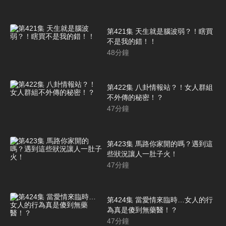
第421集 天生就是腦波弱？！瞎買
不是我的錯！！
48
分鐘
第422集 八卦情報站？！女人群組
不外傳的秘密！？
47
分鐘
第423集 馬路你家開的嗎？遇到這
些狀況讓人一肚子火！
47
分鐘
第424集 當愛情來臨時…女人的行
為真是傻到無藥醫！？
47
分鐘