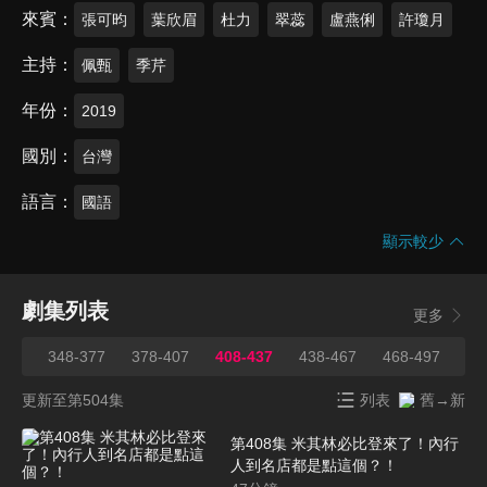
來賓
張可昀
葉欣眉
杜力
翠蕊
盧燕俐
許瓊月
主持
佩甄
季芹
年份
2019
國別
台灣
語言
國語
顯示較少
劇集列表
更多
347
348-377
378-407
408-437
438-467
468-497
49
更新至第504集
列表
舊→新
第408集 米其林必比登來了！內行
人到名店都是點這個？！