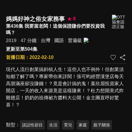
媽媽好神之俗女家務事
8
第436集 我要當老闆！這個保證賺你們要投資我
嗎？
2019
47 分鐘
台灣
國語
普遍級
更新至第504集
首播日期：2022-02-10
現代人流行創業搞斜槓人生！這些人也不例外！但創業須
知都了解了嗎？專家帶你來詳閱！張可昀經營漢堡店每天
高朋滿座卻沒賺錢！？竟是會計搞的鬼！葉欣眉投資家人
開店，一天的收入來源竟是這樣賺來！？杜力想開美式炸
雞翅店！奶奶的祖傳祕方醬料大公開！金主團直呼好驚
喜！？
類型
談話性節目
生活
育兒
家庭
親子關係