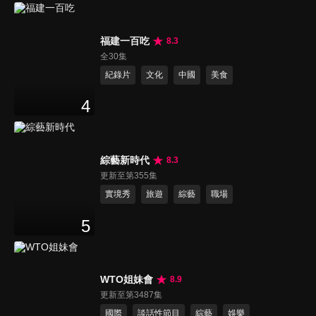
福建一百吃
8.3
全30集
紀錄片
文化
中國
美食
4
綜藝新時代
8.3
更新至第355集
實境秀
旅遊
綜藝
職場
5
WTO姐妹會
8.9
更新至第3487集
國際
談話性節目
綜藝
娛樂