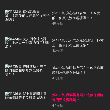
第433集 真心話很冒險！！親愛
的…你真的沒有秘密嗎？！
48
分鐘
第434集 女人們永遠的課題！身材
差一號真的有差那麼多？
48
分鐘
第435集 陷阱無所不在？他們這麼
精明居然也會被騙？！
47
分鐘
第436集 我要當老闆！這個保證賺
你們要投資我嗎？
47
分鐘