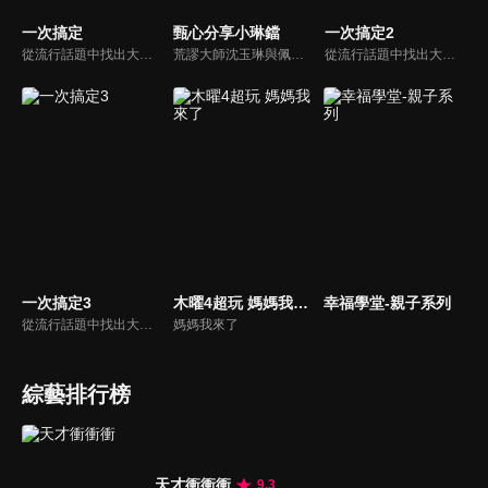
一次搞定
甄心分享小琳鐺
一次搞定2
從流行話題中找出大眾關心的、正在煩惱的問題，由台灣好媳婦佩甄與日本型男風田親身實驗，替觀眾解決生活的大小事，傳授生活密技讓你「一次搞定」！
荒謬大師沈玉琳與佩甄全新搭檔，兩人幽默十足、幽默風趣地為節目穿針引線，結合各領域的職場達人、專家、明星PK暢談最IN話題，在快速變化的時代給您滿滿含金量的生活好智慧！
從流行話題中找出大眾關心的、正在煩惱的問題，由台灣好媳婦佩甄與日本型男風田親身實驗，替觀眾解決生活的大小事，傳授生活密技讓你「一次搞定」！
一次搞定3
木曜4超玩 媽媽我來了
幸福學堂-親子系列
從流行話題中找出大眾關心的、正在煩惱的問題，由台灣好媳婦佩甄與日本型男風田親身實驗，替觀眾解決生活的大小事，傳授生活密技讓你「一次搞定」！
媽媽我來了
綜藝排行榜
天才衝衝衝
9.3