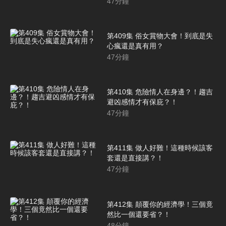
47
分鐘
第409集 俗女賞物大會！到底是失
心瘋還是真有用？
47
分鐘
第410集 危險情人在身邊？！趨吉
避凶感情才有保庇？！
47
分鐘
第411集 做人好難！這種時候該客
套還是直接講？！
47
分鐘
第412集 顛覆你的經濟學！三個竟
然比一個還要省？！
48
分鐘