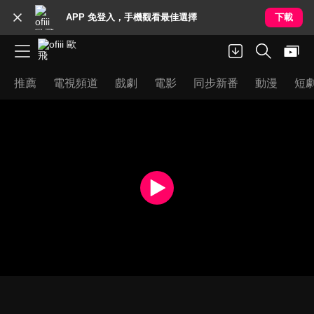
APP 免登入，手機觀看最佳選擇
下載
推薦
電視頻道
戲劇
電影
同步新番
動漫
短