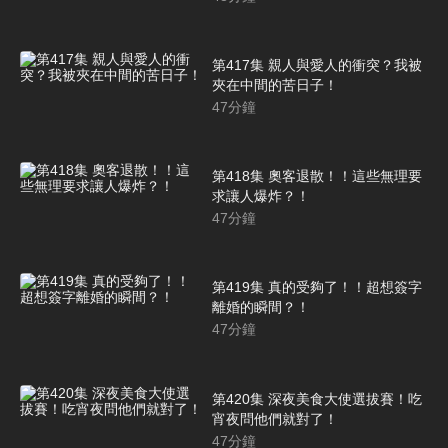
第417集 親人與愛人的衝突？我被
夾在中間的苦日子！
47
分鐘
第418集 奧客退散！！這些無理要
求讓人爆炸？！
47
分鐘
第419集 真的受夠了！！超想簽字
離婚的瞬間？！
47
分鐘
第420集 深夜美食大使選拔賽！吃
宵夜問他們就對了！
47
分鐘