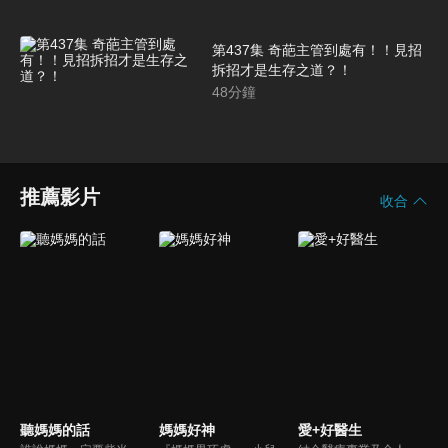
第437集 奇葩主管到處有！！見招
拆招才是生存之道？！
48
分鐘
推薦影片
收合
聽媽媽的話
媽媽好神
愛+好醫生