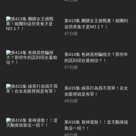
第413集 團購女王挑戰賽！能團到
這些美食才是NO.1？！
47
分鐘
第414集 爸媽居然騙很大？那些年
的謊到現在還相信？！
47
分鐘
第415集 綠茶行為我不買單！在女
友眼裡就是有罪！
48
分鐘
第416集 衰神退散！！逆天翻身就
靠這一招？！
48
分鐘