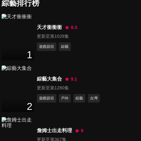
團到這些美食才是NO.1？！
綜藝排行榜
47
分鐘
第414集 爸媽居然騙很大？那
天才衝衝衝
9.3
些年的謊到現在還相信？！
更新至第1028集
47
分鐘
遊戲節目
綜藝
1
第415集 綠茶行為我不買單！
在女友眼裡就是有罪！
48
分鐘
綜藝大集合
9.1
第416集 衰神退散！！逆天翻
更新至第1280集
身就靠這一招？！
遊戲節目
戶外
綜藝
台灣
48
分鐘
2
第417集 親人與愛人的衝突？
我被夾在中間的苦日子！
詹姆士出走料理
9
47
分鐘
更新至第367集