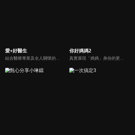
愛+好醫生
你好媽媽2
結合醫療專業及全人關懷的新型態節目，主持人黃瑽寧醫師親訪家庭，跨領域醫療顧問團全方位檢視，提供最完整、實用和正確的資訊來守護孩子的健康。
真實展現「媽媽」身份的更多社會觸角，探討對「媽媽」概念的時代定義，探訪更多的當代媽媽。每期走進嘉賓生活，探討母親在家庭中、在自己生命中的位置。