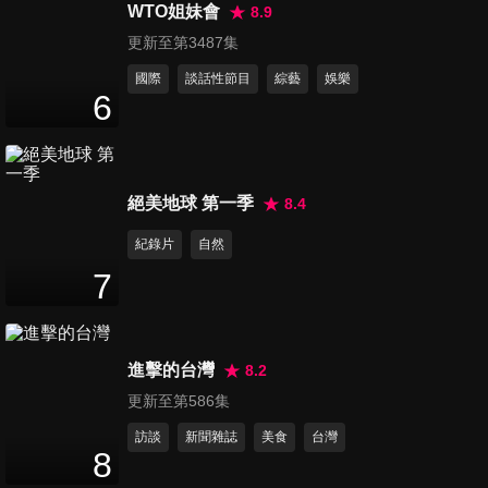
群組不外傳的秘密！？
WTO姐妹會
8.9
47
分鐘
更新至第3487集
國際
談話性節目
綜藝
娛樂
第423集 馬路你家開的嗎？遇
6
到這些狀況讓人一肚子火！
47
分鐘
第424集 當愛情來臨時…女人
絕美地球 第一季
8.4
的行為真是傻到無藥醫！？
紀錄片
自然
47
分鐘
7
第425集 過年時做媳婦不可不
知的事！？新嫁娘&老媳婦大對
47
分鐘
抗！
進擊的台灣
8.2
更新至第586集
第426集 我家鄉我驕傲！跟著
訪談
新聞雜誌
美食
台灣
我吃喝玩樂準沒錯！
8
47
分鐘