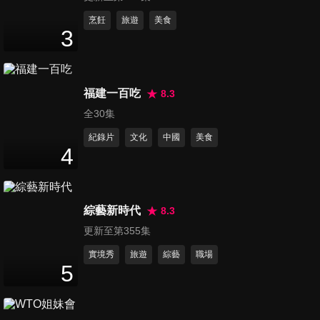
第418集 奧客退散！！這些無
烹飪
旅遊
美食
3
理要求讓人爆炸？！
47
分鐘
第419集 真的受夠了！！超想
福建一百吃
8.3
簽字離婚的瞬間？！
全30集
47
分鐘
紀錄片
文化
中國
美食
4
第420集 深夜美食大使選拔
賽！吃宵夜問他們就對了！
47
分鐘
綜藝新時代
8.3
更新至第355集
第421集 天生就是腦波弱？！
瞎買不是我的錯！！
實境秀
旅遊
綜藝
職場
5
48
分鐘
第422集 八卦情報站？！女人