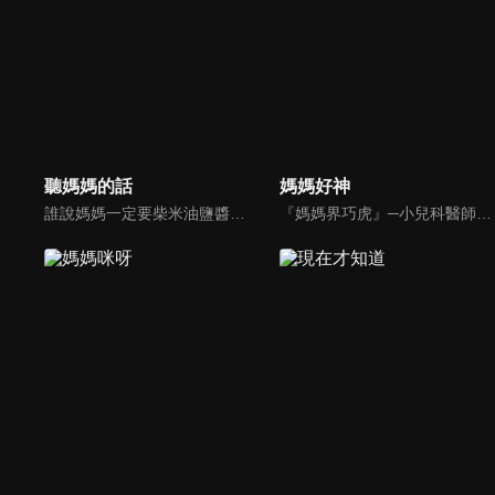
聽媽媽的話
媽媽好神
誰說媽媽一定要柴米油鹽醬醋茶，誰說媽媽就等於黃臉婆，不同顏值、不同族群、不同職業、不同年紀，來自各個角落的快樂媽媽們，將讓您看到媽媽們的搞笑、可愛、淚水、溫馨，現代的媽媽們，通通站出來吧~所有愛秀敢秀的媽咪們，都在《聽媽媽的話》。
『媽媽界巧虎』─小兒科醫師黃瑽寧，『國民媽媽』─鍾欣凌，兩人領軍擁有十八般武藝的好神媽媽團，為全台媽媽們發聲，所有育兒新知，家庭秘辛，全家大小健康，都會在《媽媽好神》一一解惑！