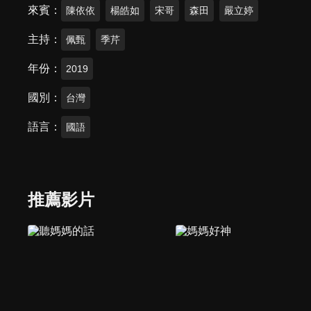
來賓
陳依依
楊皓如
宋哥
森田
嚴立婷
主持
佩甄
季芹
年份
2019
國別
台灣
語言
國語
推薦影片