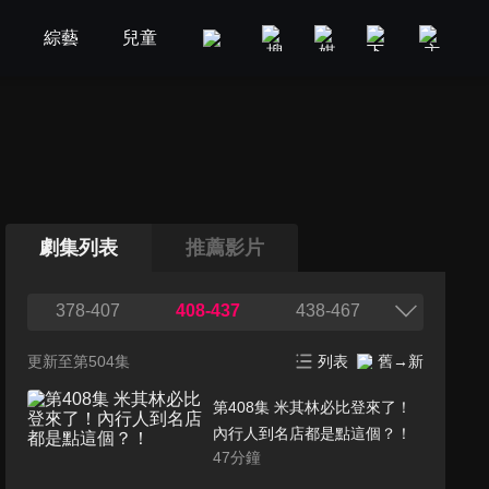
劇
綜藝
兒童
GOOD TV
娛樂
美食旅遊
劇集列表
推薦影片
378-407
408-437
438-467
更新至第504集
列表
舊→新
第408集 米其林必比登來了！
內行人到名店都是點這個？！
47
分鐘