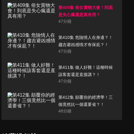
第409集 俗女賞物大會！到底
是失心瘋還是真有用？
47
分鐘
第410集 危險情人在身邊？！
趨吉避凶感情才有保庇？！
47
分鐘
第411集 做人好難！這種時候
該客套還是直接講？！
47
分鐘
第412集 顛覆你的經濟學！三
個竟然比一個還要省？！
48
分鐘
第413集 團購女王挑戰賽！能