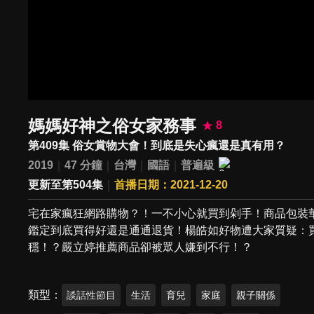
媽媽好神之俗女家務事
8
第409集 俗女賞物大會！到底是失心瘋還是真有用？
2019
47 分鐘
台灣
國語
普遍級
更新至第504集
首播日期：2021-12-20
宅在家瘋狂網路購物？！一不小心就買到剁手！商品包裝
鑑定到底買得好還是通通退貨！楊皓如好物遭大家質疑：
穩！？嚴立婷推薦商品卻被眾人嫌到不行！？
類型
談話性節目
生活
育兒
家庭
親子關係