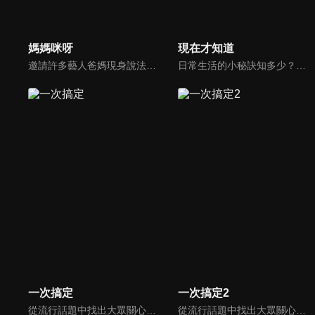
媽媽咪呀
現在才知道
邀請許多藝人爸媽現身說法，與相關專家顧問共同討論分享，以談話的方式進行，對一人爸媽和名人家庭教育有興趣的朋友一定不能錯過。
日常生活的小秘訣知多少？由理財專家賴憲政、美麗人妻季芹，用貼近民心的實際案例、最新時事的話題來分析研討，讓你了解生活中的理財消費、民生、旅遊等問題。
一次搞定
一次搞定2
從流行話題中找出大眾關心的、正在煩惱的問題，由台灣好媳婦佩甄與日本型男風田親身實驗，替觀眾解決生活的大小事，傳授生活密技讓你「一次搞定」！
從流行話題中找出大眾關心的、正在煩惱的問題，由台灣好媳婦佩甄與日本型男風田親身實驗，替觀眾解決生活的大小事，傳授生活密技讓你「一次搞定」！