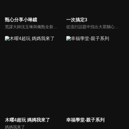
甄心分享小琳鐺
一次搞定3
荒謬大師沈玉琳與佩甄全新搭檔，兩人幽默十足、幽默風趣地為節目穿針引線，結合各領域的職場達人、專家、明星PK暢談最IN話題，在快速變化的時代給您滿滿含金量的生活好智慧！
從流行話題中找出大眾關心的、正在煩惱的問題，由台灣好媳婦佩甄與日本型男風田親身實驗，替觀眾解決生活的大小事，傳授生活密技讓你「一次搞定」！
木曜4超玩 媽媽我來了
幸福學堂-親子系列
媽媽我來了