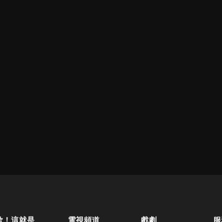
歐！這就是人生啊
電視頻道
戲劇
服