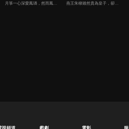
月箏一心深愛鳳璘，然而鳳璘的弟弟鳳珣是月箏的從小玩伴，對月箏也一往情深，鳳璘卻與杜將軍之女絲雨兩情相悅，在家長的主導下，月箏得償所願嫁給鳳璘，原本鳳璘並不在意她，可是在她無私、無怨、無悔的付出中，鳳璘為其感動，深深愛上月箏。
燕王朱棣雖然貴為皇子，卻被派駐北方鎮守燕地。他從小就表現出驚人的毅力和膽識，是眾兄弟中最出類拔萃的一個。太子朱標意外亡故後，朱元璋立皇孫朱允炆。朱棣被削藩逼得無路可退，無奈起兵，在長達四年的靖難之役後，終於入主京師。朱棣擁有了天下，卻背上了千古罵名，也失去了心中的摯愛。
電視頻道
戲劇
電影
服