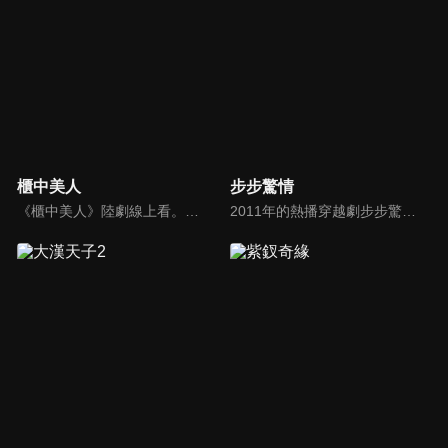
櫃中美人
步步驚情
《櫃中美人》陸劇線上看。講述了不食人間煙火的小黃鼬精黃輕風（胡冰卿）與九尾赤狐胡飛鸞（陳瑤），為減少來自皇室的殺戮，化身美人進獻入宮魅惑當朝皇帝李涵（周渝民），捲入危機四伏的宮廷權斗之中，更因偷食了狐族「魅果」，在愛情中嘗盡人間滋味。
2011年的熱播穿越劇步步驚心的續作，故事主軸圍繞在穿越時光回到現代的若曦（劉詩詩）無法忘記自己在清朝那段刻骨銘心的經歷，直到遇見了身為雍正帝轉世的殷正（吳奇隆），並捲入了一場家族紛爭和商戰漩渦的故事。