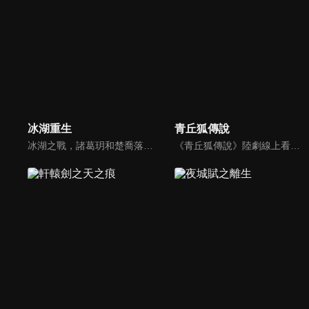
冰湖重生
青丘狐傳說
冰湖之戰，諸葛玥和楚喬落入冰湖，楚喬被燕洵所救，得知諸葛玥已死，她尋機刺殺燕洵，為諸葛玥報仇。楚喬在卞唐幾次三番受到一位神秘男子的幫助，她有種似曾相識的感覺，不禁懷疑諸葛玥還活著。燕洵變本加厲，掀起四國紛亂。最終，楚喬能否平定天下並再與諸葛玥重聚？
《青丘狐傳說》陸劇線上看。改編清代蒲松齡著名小說《聊齋志異》。摘取小說中《阿繡》、《封三娘》、《嬰寧》、《胡四相公》、《長亭》、《恆娘》這六個故事進行二次創作，講述了在「存天理，滅人慾」的炎涼世態下，至情至性的「狐們」在愛欲悲歡中的浮沉糾葛。