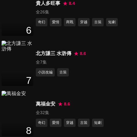
46
分鐘
貴人多旺事
8.4
全26集
奇幻
愛情
商戰
穿越
古裝
短劇
第16集
6
47
分鐘
北方謙三 水滸傳
8.6
第17集
46
分鐘
全7集
小說改編
古裝
7
第18集
46
分鐘
萬福金安
8.6
全32集
第19集
奇幻
愛情
穿越
古裝
短劇
46
分鐘
8