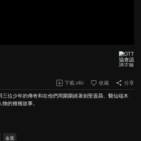
下載 ofiii
收藏
分享
羽三位少年的傳奇和在他們周圍圍繞著劍聖蓋聶、醫仙端木
人物的種種故事。
金晨