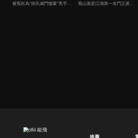
被冤枉為“徐氏滅門慘案”兇手的主人公在多年後深陷倖存者的複仇圈套，成功說服其共同對抗真兇，並找出真相的故事。整個故事發生在一個荒山客棧，眾人鬥智斗勇，一步步揭開每個人的秘密，還原案件本來面目。
蜀山派是江湖第一名門正派，一直領導武林多年。蜀山掌門為對抗企圖搶奪赤魂石的綠袍尊者（吳奇隆），把赤魂石打入天賦異秉的丁隱（陳偉霆）體內，丁隱由此拜入蜀山門下。偶然間，丁隱發現綠袍之女玉無心（趙麗穎）竟然與他逝去的愛妻長得一模一樣…
推薦