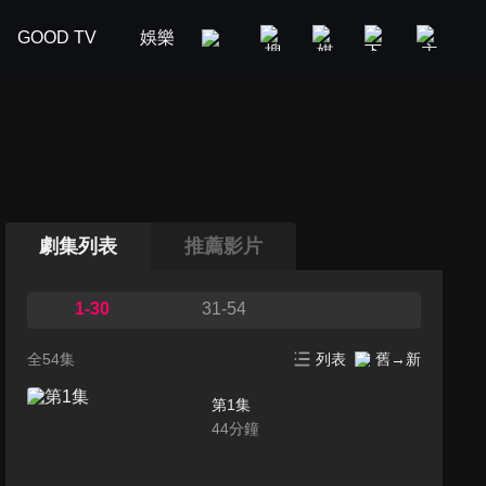
GOOD TV
娛樂
美食旅遊
新聞政論
汽車
劇集列表
推薦影片
1-30
31-54
全54集
列表
舊→新
第1集
44
分鐘