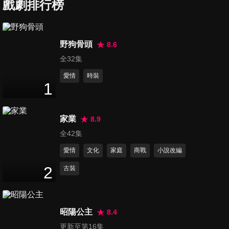
戲劇排行榜
第7集
野狗骨頭
8.6
47
分鐘
全32集
愛情
時裝
1
第8集
47
分鐘
家業
8.9
全42集
第9集
愛情
文化
家庭
商戰
小說改編
46
分鐘
2
古裝
第10集
47
分鐘
昭陽公主
8.4
更新至第16集