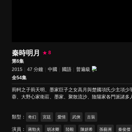
秦時明月
8
第6集
2015
47 分鐘
中國
國語
普遍級
全54集
荊軻之子荊天明、墨家巨子之女高月與楚國項氏少主項少
蓉、大野心家衛莊、墨家、聚散流沙、陰陽家各門派諸多
類型
奇幻
宮廷
愛情
武俠
古裝
演員
蔣勁夫
胡冰卿
陸毅
陳妍希
孫藝洲
秦俊傑