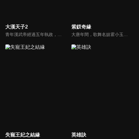
大漢天子2
紫釵奇緣
青年漢武帝經過五年執政，平息後宮勢力、抗拒外患入侵、粉碎政變陰謀，坐穩了皇帝寶座，正是開展雄才大略之時。能臣汲黯受到賞識，並引薦另一位奇才主父偃，漢武帝視其張固再世，委以重任。國力強盛使漢武帝屢屢北伐外族，只是規模巨大的戰爭使漢室逐漸捉襟見肘，諸侯勢力蠢蠢欲動。
大唐年間，歌舞名妓霍小玉、風流俠客納蘭東、書香才子李益和巾幗紅顏盧靖瀾為首的風騷人物，彼此錯綜複雜的命運與感情糾葛。一場指腹為婚的誤會，造成浪漫卻無果的錯點鴛鴦，他們在階級差異與強權壓迫中勇於追求真愛，在宮廷權謀與世俗現實的拉扯中身不由己地被推向命運的叉路...
失寵王妃之結緣
英雄訣