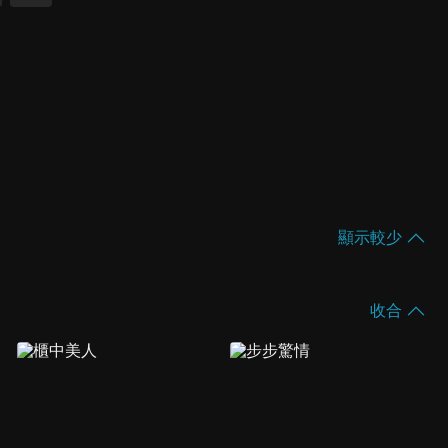
顯示較少
收合