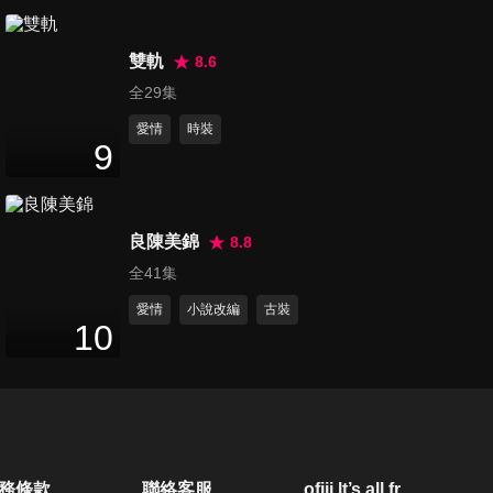
第20集
47
分鐘
雙軌
8.6
全29集
愛情
時裝
第21集
9
46
分鐘
良陳美錦
8.8
第22集
全41集
46
分鐘
愛情
小說改編
古裝
10
第23集
46
分鐘
第24集
務條款
聯絡客服
ofiii lt’s all free