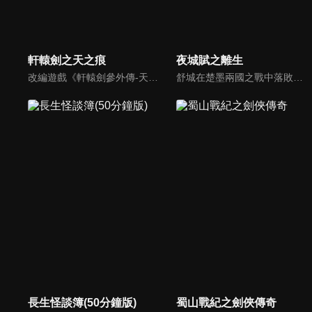
軒轅劍之天之痕
夜城賦之離生
改編遊戲《軒轅劍參外傳-天之痕》。宇文拓和陳靖仇皆為亡國皇子，本為死仇的兩人，在因緣際會之下成為生死之交，共同踏上尋找昆侖鏡、女媧石、神農鼎、崆峒印、伏羲琴等五神器的旅程，更一路結交好友進而得到真愛。不料在魔王的操控下，宇文拓背叛好友，失去一切...
舒城在楚墨兩國之戰中落敗，並成為了墨國五皇女莫茴的魂器。失去自我意識的舒城跟隨姐姐莫茹回到墨國，面對失而復得的妹妹，莫茹欣喜又憂慮。為了保護親人和國家她棄醫從戎，甚至為了保護莫茴不惜被砍掉一條手臂，然而這一切都阻擋不了局勢的動盪不安...
長生怪談簿(50分鐘版)
蜀山戰紀之劍俠傳奇