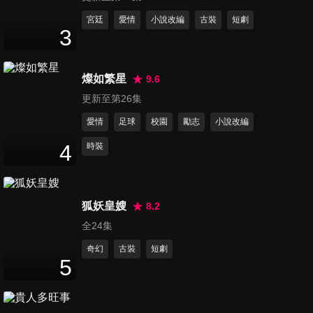
第11集
宮廷
愛情
小說改編
古裝
短劇
3
47
分鐘
燦如繁星
9.6
第12集
更新至第26集
47
分鐘
愛情
足球
校園
勵志
小說改編
4
時裝
第13集
47
分鐘
狐妖皇嫂
8.2
全24集
第14集
48
分鐘
奇幻
古裝
短劇
5
第15集