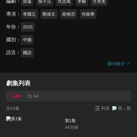
編劇
徐遠
徐子沅
肖志瑤
李楠
方羌羌
導演
李國立
鄭偉文
衛翰滔
何振華
年份
2015
國別
中國
語言
國語
顯示較少
劇集列表
1-30
31-54
全54集
列表
舊→新
第1集
44
分鐘