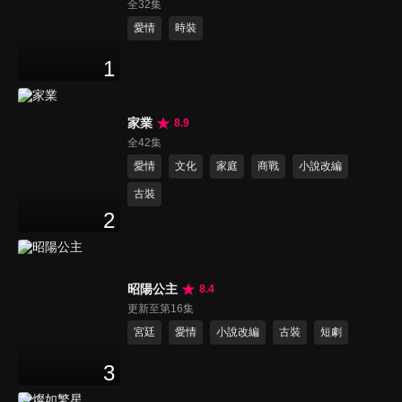
全32集
愛情
時裝
1
家業
8.9
全42集
愛情
文化
家庭
商戰
小說改編
古裝
2
昭陽公主
8.4
更新至第16集
宮廷
愛情
小說改編
古裝
短劇
3