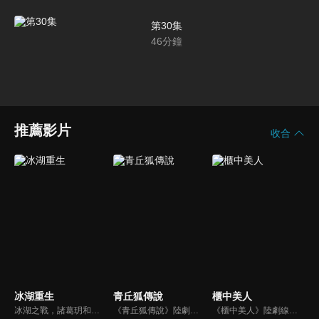
第30集
46
分鐘
推薦影片
收合
冰湖重生
青丘狐傳說
櫃中美人
冰湖之戰，諸葛玥和楚喬落入冰湖，楚喬被燕洵所救，得知諸葛玥已死，她尋機刺殺燕洵，為諸葛玥報仇。楚喬在卞唐幾次三番受到一位神秘男子的幫助，她有種似曾相識的感覺，不禁懷疑諸葛玥還活著。燕洵變本加厲，掀起四國紛亂。最終，楚喬能否平定天下並再與諸葛玥重聚？
《青丘狐傳說》陸劇線上看。改編清代蒲松齡著名小說《聊齋志異》。摘取小說中《阿繡》、《封三娘》、《嬰寧》、《胡四相公》、《長亭》、《恆娘》這六個故事進行二次創作，講述了在「存天理，滅人慾」的炎涼世態下，至情至性的「狐們」在愛欲悲歡中的浮沉糾葛。
《櫃中美人》陸劇線上看。講述了不食人間煙火的小黃鼬精黃輕風（胡冰卿）與九尾赤狐胡飛鸞（陳瑤），為減少來自皇室的殺戮，化身美人進獻入宮魅惑當朝皇帝李涵（周渝民），捲入危機四伏的宮廷權斗之中，更因偷食了狐族「魅果」，在愛情中嘗盡人間滋味。