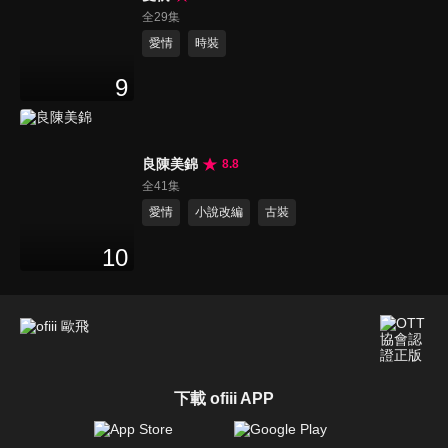
全29集
愛情
時裝
9
良陳美錦
8.8
全41集
愛情
小說改編
古裝
10
下載 ofiii APP