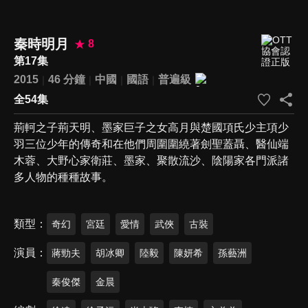
秦時明月
8
第17集
2015
46 分鐘
中國
國語
普遍級
全54集
荊軻之子荊天明、墨家巨子之女高月與楚國項氏少主項少
羽三位少年的傳奇和在他們周圍圍繞著劍聖蓋聶、醫仙端
木蓉、大野心家衛莊、墨家、聚散流沙、陰陽家各門派諸
多人物的種種故事。
類型
奇幻
宮廷
愛情
武俠
古裝
演員
蔣勁夫
胡冰卿
陸毅
陳妍希
孫藝洲
秦俊傑
金晨