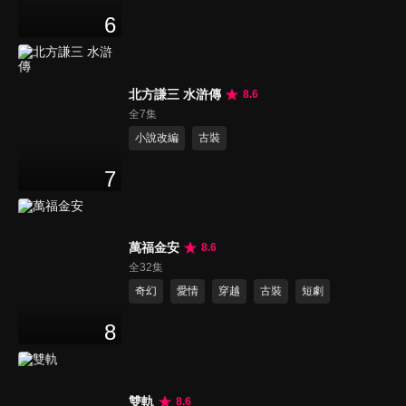
6
北方謙三 水滸傳
8.6
全7集
小說改編
古裝
7
萬福金安
8.6
全32集
奇幻
愛情
穿越
古裝
短劇
8
雙軌
8.6