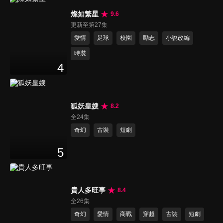
燦如繁星
9.6
更新至第27集
愛情
足球
校園
勵志
小說改編
時裝
4
狐妖皇嫂
8.2
全24集
奇幻
古裝
短劇
5
貴人多旺事
8.4
全26集
奇幻
愛情
商戰
穿越
古裝
短劇