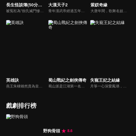
長生怪談簿(50分鐘版)
大漢天子2
紫釵奇緣
被冤枉為“徐氏滅門慘案”兇手的主人公在多年後深陷倖存者的複仇圈套，成功說服其共同對抗真兇，並找出真相的故事。整個故事發生在一個荒山客棧，眾人鬥智斗勇，一步步揭開每個人的秘密，還原案件本來面目。
青年漢武帝經過五年執政，平息後宮勢力、抗拒外患入侵、粉碎政變陰謀，坐穩了皇帝寶座，正是開展雄才大略之時。能臣汲黯受到賞識，並引薦另一位奇才主父偃，漢武帝視其張固再世，委以重任。國力強盛使漢武帝屢屢北伐外族，只是規模巨大的戰爭使漢室逐漸捉襟見肘，諸侯勢力蠢蠢欲動。
大唐年間，歌舞名妓霍小玉、風流俠客納蘭東、書香才子李益和巾幗紅顏盧靖瀾為首的風騷人物，彼此錯綜複雜的命運與感情糾葛。一場指腹為婚的誤會，造成浪漫卻無果的錯點鴛鴦，他們在階級差異與強權壓迫中勇於追求真愛，在宮廷權謀與世俗現實的拉扯中身不由己地被推向命運的叉路...
英雄訣
蜀山戰紀之劍俠傳奇
失寵王妃之結緣
燕王朱棣雖然貴為皇子，卻被派駐北方鎮守燕地。他從小就表現出驚人的毅力和膽識，是眾兄弟中最出類拔萃的一個。太子朱標意外亡故後，朱元璋立皇孫朱允炆。朱棣被削藩逼得無路可退，無奈起兵，在長達四年的靖難之役後，終於入主京師。朱棣擁有了天下，卻背上了千古罵名，也失去了心中的摯愛。
蜀山派是江湖第一名門正派，一直領導武林多年。蜀山掌門為對抗企圖搶奪赤魂石的綠袍尊者（吳奇隆），把赤魂石打入天賦異秉的丁隱（陳偉霆）體內，丁隱由此拜入蜀山門下。偶然間，丁隱發現綠袍之女玉無心（趙麗穎）竟然與他逝去的愛妻長得一模一樣…
月箏一心深愛鳳璘，然而鳳璘的弟弟鳳珣是月箏的從小玩伴，對月箏也一往情深，鳳璘卻與杜將軍之女絲雨兩情相悅，在家長的主導下，月箏得償所願嫁給鳳璘，原本鳳璘並不在意她，可是在她無私、無怨、無悔的付出中，鳳璘為其感動，深深愛上月箏。
戲劇排行榜
野狗骨頭
8.6