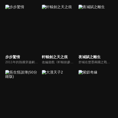
步步驚情
軒轅劍之天之痕
夜城賦之離生
2011年的熱播穿越劇步步驚心的續作，故事主軸圍繞在穿越時光回到現代的若曦（劉詩詩）無法忘記自己在清朝那段刻骨銘心的經歷，直到遇見了身為雍正帝轉世的殷正（吳奇隆），並捲入了一場家族紛爭和商戰漩渦的故事。
改編遊戲《軒轅劍參外傳-天之痕》。宇文拓和陳靖仇皆為亡國皇子，本為死仇的兩人，在因緣際會之下成為生死之交，共同踏上尋找昆侖鏡、女媧石、神農鼎、崆峒印、伏羲琴等五神器的旅程，更一路結交好友進而得到真愛。不料在魔王的操控下，宇文拓背叛好友，失去一切...
舒城在楚墨兩國之戰中落敗，並成為了墨國五皇女莫茴的魂器。失去自我意識的舒城跟隨姐姐莫茹回到墨國，面對失而復得的妹妹，莫茹欣喜又憂慮。為了保護親人和國家她棄醫從戎，甚至為了保護莫茴不惜被砍掉一條手臂，然而這一切都阻擋不了局勢的動盪不安...