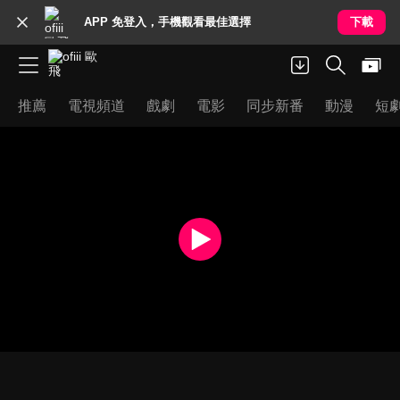
APP 免登入，手機觀看最佳選擇
下載
推薦
電視頻道
戲劇
電影
同步新番
動漫
短