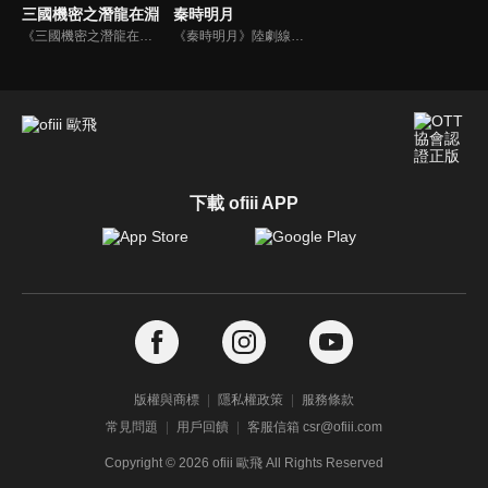
三國機密之潛龍在淵
秦時明月
《三國機密之潛龍在淵》陸劇線上看。靈帝寵妃王美人誕下雙生子，因遭何皇后迫害，對外稱只生一子劉協（馬天宇），另一個兒子劉平（馬天宇）則被人偷偷帶出，密養宮外。十八年後，各路諸侯互相征伐，傀儡皇帝劉協重病沉疴，為挽救大廈將傾的漢室，他密詔劉平回宮，替代自己復興漢室。
《秦時明月》陸劇線上看。荊軻之子荊天明、墨家巨子之女高月與楚國項氏少主項少羽三位少年的傳奇和在他們周圍圍繞著劍聖蓋聶、醫仙端木蓉、大野心家衛莊、墨家、聚散流沙、陰陽家各門派諸多人物的種種故事。
下載 ofiii APP
版權與商標
隱私權政策
服務條款
常見問題
用戶回饋
客服信箱 csr@ofiii.com
Copyright ©
2026
ofiii 歐飛 All Rights Reserved