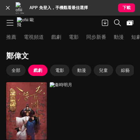
APP 免登入，手機觀看最佳選擇
下載
推薦
電視頻道
戲劇
電影
同步新番
動漫
短
鄭偉文
全部
戲劇
電影
動漫
兒童
綜藝