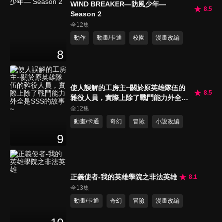
WIND BREAKER—防風少年—
8.5
Season 2
全12集
動作
動畫/卡通
校園
漫畫改編
8
使人誤解的工房主~關於原英雄隊伍的
8.5
雜役人員，實際上除了戰鬥能力外全是
SSS的故事~
全12集
動畫/卡通
奇幻
冒險
小說改編
9
正義使者-我的英雄學院之非法英雄
8.1
全13集
動畫/卡通
奇幻
冒險
漫畫改編