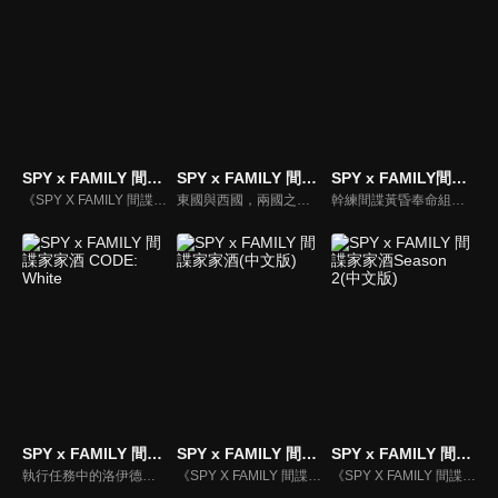
SPY x FAMILY 間諜家家酒 Season 2
SPY x FAMILY 間諜家家酒
SPY x FAMILY間諜家家酒 Season 3
《SPY X FAMILY 間諜家家酒》動漫線上看。東國與西國，兩國之間已持續冷戰了十多年。隸屬於西國情報局對東課〈WISE〉的幹練間諜〈黃昏〉，被指派一項極機密任務，奉命接近威脅東西和平的危險人物，要刺探出東國國家統一黨黨魁──唐納文‧戴斯蒙德的戰爭計畫…
東國與西國，兩國之間已持續冷戰了十多年。隸屬於西國情報局對東課〈WISE〉的幹練間諜〈黃昏〉，被指派一項極機密任務，奉命接近威脅東西和平的危險人物，要刺探出東國國家統一黨黨魁──唐納文‧戴斯蒙德的戰爭計畫…
幹練間諜黃昏奉命組成「家庭」，以便潛入名校。然而他所找到的女兒是會讀心的超能力者，妻子則是暗殺者？互相隱瞞真實身份的臨時家庭，挺身對抗考試與世界危機的痛快家庭喜劇就此展開。
SPY x FAMILY 間諜家家酒 CODE: White
SPY x FAMILY 間諜家家酒(中文版)
SPY x FAMILY 間諜家家酒Season 2(中文版)
執行任務中的洛伊德，忽然接收到了「行動代號『梟』」換人的通知。另一方面，安妮亞就讀的伊甸學院即將舉行料理實習課程，傳聞在課程中優勝者將可以得到一顆星星。為了想要繼續執行行動代號『梟』，洛伊德需要有可以跟 WISE 交涉的籌碼。
《SPY X FAMILY 間諜家家酒》動漫線上看。東國與西國，兩國之間已持續冷戰了十多年。隸屬於西國情報局對東課〈WISE〉的幹練間諜〈黃昏〉，被指派一項極機密任務，奉命接近威脅東西和平的危險人物，要刺探出東國國家統一黨黨魁──唐納文‧戴斯蒙德的戰爭計畫…
《SPY X FAMILY 間諜家家酒》動漫線上看。東國與西國，兩國之間已持續冷戰了十多年。隸屬於西國情報局對東課〈WISE〉的幹練間諜〈黃昏〉，被指派一項極機密任務，奉命接近威脅東西和平的危險人物，要刺探出東國國家統一黨黨魁──唐納文‧戴斯蒙德的戰爭計畫…