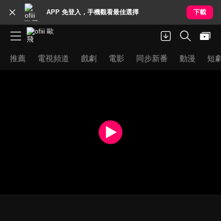
APP 免登入，手機觀看最佳選擇
下載
推薦
電視頻道
戲劇
電影
同步新番
動漫
短