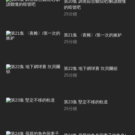
第20集 調查綜合醫院吧/解讀難懂
的暗號吧
25
分鐘
第21集 〈夜帷〉/第一次的嫉妒
25
分鐘
第22集 地下網球賽 坎貝爾頓
25
分鐘
第23集 堅定不移的軌道
25
分鐘