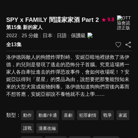
SPY x FAMILY 間諜家家酒 Part 2
9.8
第15集 新的家人
2022
25 分鐘
日本
日語
保護級
全13集
洛伊德與敵人的狗體炸彈對峙、安妮亞暗地裡拯救了洛伊
德，約兒則是發現了逃走的恐怖分子首腦。究竟這場將一
家人各自牽扯進去的炸彈恐攻事件，會如何收場呢！？安
妮亞以得到「星星」的獎品為由，說想要把那隻能預知未
來的大型犬當成寵物飼養。洛伊德知道狗狗們背後內幕而
不想答應，安妮亞卻說不養牠就不去上學……
類型
動作
動畫/卡通
喜劇
犯罪劇情
戰爭
家庭
諜戰
漫畫改編