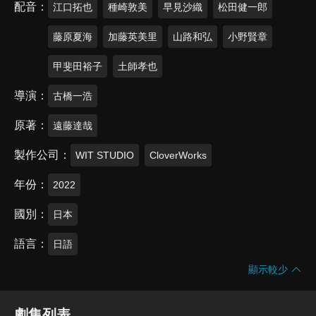
配音
江口拓也
種崎敦美
早見沙織
松田健一郎
藤原夏海
加藤英美里
山路和弘
小野賢章
甲斐田裕子
土師孝也
導演
古橋一浩
原著
遠藤達哉
製作公司
WIT STUDIO
CloverWorks
年份
2022
國別
日本
語言
日語
顯示較少
劇集列表