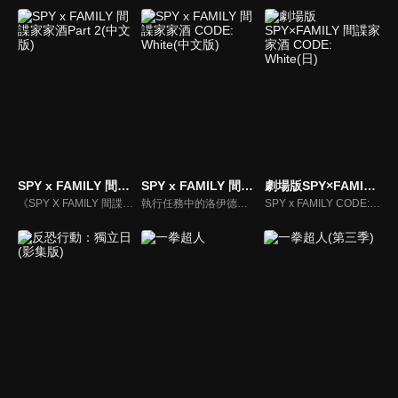
SPY x FAMILY 間諜家家酒Part 2(中文版)
SPY x FAMILY 間諜家家酒 CODE: White(中文版)
劇場版SPY×FAMILY 間諜家家酒 CODE: White(日)
《SPY X FAMILY 間諜家家酒》動漫線上看。這是個世界各國都在檯面下進行激烈情報戰的時代。東國與西國，兩國之間已持續冷戰了十多年。隸屬於西國情報局對東課〈WISE〉的幹練間諜〈黃昏〉，被指派一項極機密任務，奉命接近威脅東西和平的危險人物，要刺探出東國國家統一黨黨魁。
執行任務中的洛伊德，忽然接收到了「行動代號『梟』」換人的通知。另一方面，安妮亞就讀的伊甸學院即將舉行料理實習課程，傳聞在課程中優勝者將可以得到一顆星星。為了想要繼續執行行動代號『梟』，洛伊德需要有可以跟 WISE 交涉的籌碼。
SPY x FAMILY CODE: White