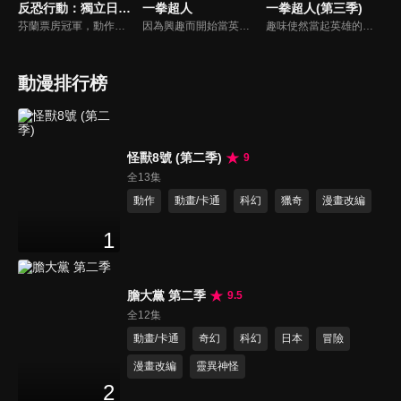
反恐行動：獨立日(影集版)
一拳超人
一拳超人(第三季)
芬蘭票房冠軍，動作驚悚鉅片影集版。12月6日是芬蘭的國慶日：獨立日，但今年顯得特別不平靜，總統官邸遭到恐怖份子襲擊，連總統在內的大批貴賓遭挾持成為人質！安全情報局幹員麥克斯被指派為這場人質危機的談判專家。
因為興趣而開始當英雄的男人——埼玉。在經過三年特訓之後，他得到了無敵的力量。然而，他實在是強過了頭，所以無論多厲害的對手，都被他一拳解決。「絕對強勢的力量，實在是很無聊。」在這種普通熱血的最強英雄面前，今天也出現新的敵蹤。今天可以讓他拿出認真的態度嗎！？
趣味使然當起英雄的男人埼玉，與弟子的傑諾斯一起，加入職業英雄所屬的組織‧英雄協會。某天，英雄協會被自稱怪人協會的怪人們挾持了幹部的孩子做人質。S級英雄們集結，為奪回人質，對怪人協會據點的突入作戰策畫。另一方面，在與英雄們的戰鬥途中被怪人協會帶走的「人類怪人」餓狼，在那據點中醒來。
動漫排行榜
怪獸8號 (第二季)
9
全13集
動作
動畫/卡通
科幻
獵奇
漫畫改編
1
膽大黨 第二季
9.5
全12集
動畫/卡通
奇幻
科幻
日本
冒險
漫畫改編
靈異神怪
2