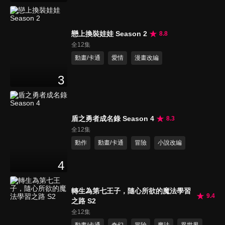
戀上換裝娃娃 Season 2
8.8
全12集
動畫/卡通
愛情
漫畫改編
3
盾之勇者成名錄 Season 4
8.3
全12集
動作
動畫/卡通
冒險
小說改編
4
轉生為第七王子，隨心所欲的魔法學習
9.4
之路 S2
全12集
動畫/卡通
奇幻
冒險
魔法
異世界