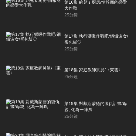
第16集 約兒's 廚房/情報商的戀愛
大作戰
25
分鐘
第17集 執行獅啾作戰吧/鋼鐵淑女/
蛋包飯♡
25
分鐘
第18集 家庭教師舅舅/〈東雲〉
25
分鐘
第19集 對戴斯蒙德的復仇計畫/母
親, 化為一陣風
25
分鐘