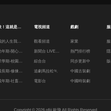
歐！這就是人生啊
電視頻道
戲劇
服
我的人生我做主
觀看頻道
家業
服
幼年期-開心放暑假
新聞台 LIVE 直播
熱門排行榜
隱
求學期-校園三兩事
綜合台
同步更新中
版
成長期-修煉愛情的心酸
追劇馬拉松🏃
中國古裝劇
成年期-社畜的職場人生
電影台
中國時裝劇
Copyright ©
2026
ofiii 歐飛
All Rights Reserved