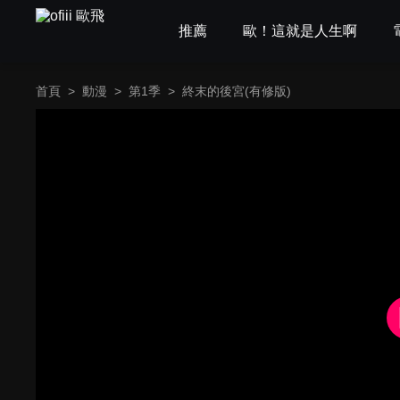
推薦
歐！這就是人生啊
首頁
>
動漫
>
第1季
>
終末的後宮(有修版)