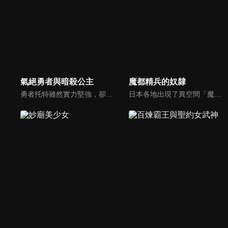
氣絕勇者與暗殺公主
魔都精兵的奴隸
勇者托特雖然實力堅強，卻因為極度怕生，遲遲無法組成隊伍，只能窩在初始之鎮。就在這時，三位美女──謝爾、阿內莫涅、戈雅突然邀請他加入隊伍！托特總算如願踏上旅途而滿懷幹勁，然而她們卻全都對勇者充滿了「殺意」！？對女性毫無抵抗力，稍微心跳加速就會立刻昏倒的超級怕生勇者，與各懷鬼胎、覬覦勇者性命的3位女性，將展開一場後宮奪命戀愛喜劇！！
日本各地出現了異空間「魔都」—— 由於只有女性能從魔都的「桃」得到特異的能力，因此便由女兵組成了「魔防隊」。某一天，過著抑鬱生活的男高中生和倉優希不小心闖進了突發性產生的魔都入口，在那裡，遇到了「魔防隊」第七組的美麗隊長—— 羽前京香，而她竟向優希宣言：「我要你當我的奴隸。」「被飼養的少年」的奇幻戰鬥故事，在此揭開序幕！