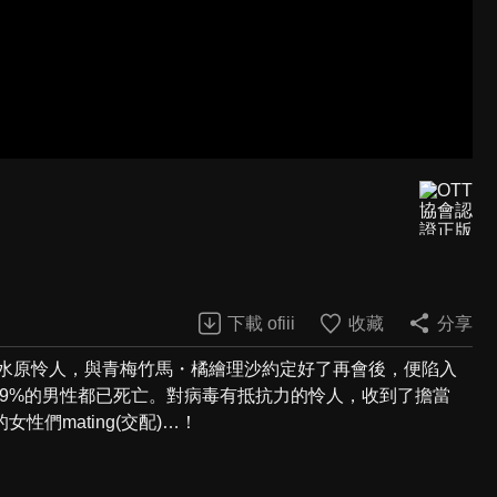
下載 ofiii
收藏
分享
・水原怜人，與青梅竹馬・橘繪理沙約定好了再會後，便陷入
.9%的男性都已死亡。對病毒有抵抗力的怜人，收到了擔當
們mating(交配)…！