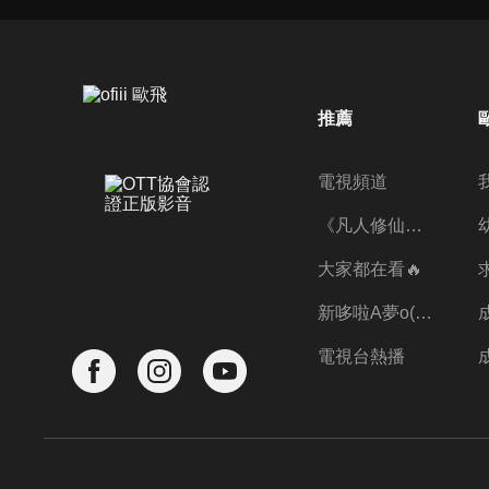
推薦
電視頻道
《凡人修仙傳》第五季全新開播✨
大家都在看🔥
新哆啦A夢o((ﾐﾟｴﾟﾐ))o
電視台熱播