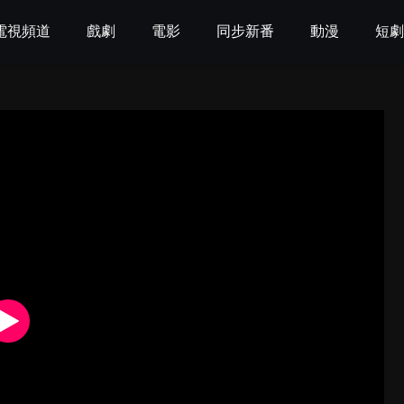
電視頻道
戲劇
電影
同步新番
動漫
短