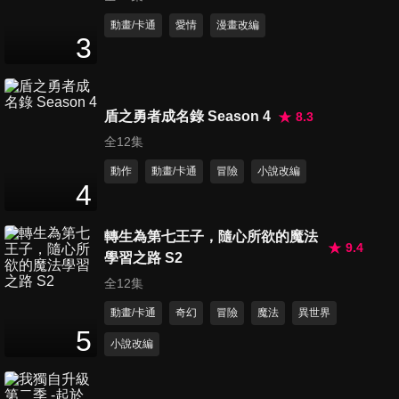
第11集 逃離
動畫/卡通
愛情
漫畫改編
3
24
分鐘
盾之勇者成名錄 Season 4
8.3
全12集
動作
動畫/卡通
冒險
小說改編
4
轉生為第七王子，隨心所欲的魔法
9.4
學習之路 S2
全12集
動畫/卡通
奇幻
冒險
魔法
異世界
5
小說改編