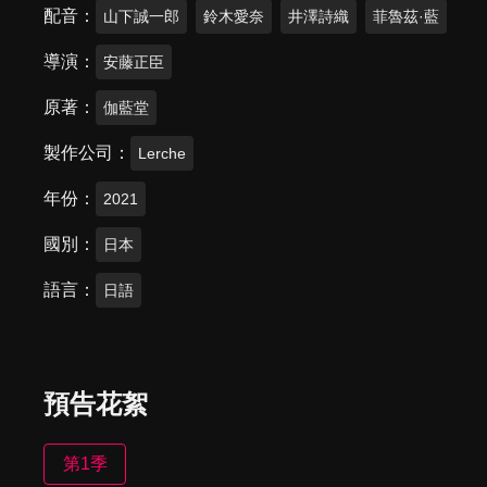
配音
山下誠一郎
鈴木愛奈
井澤詩織
菲魯茲·藍
導演
安藤正臣
原著
伽藍堂
製作公司
Lerche
年份
2021
國別
日本
語言
日語
預告花絮
第1季