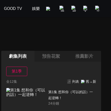
GOOD TV
娛樂
美食旅遊
新聞政論
汽車
劇集列表
預告花絮
推薦影片
第1季
全12集
列表
舊→新
第1集 想和你（可以的話）一
起逆轉！
24
分鐘