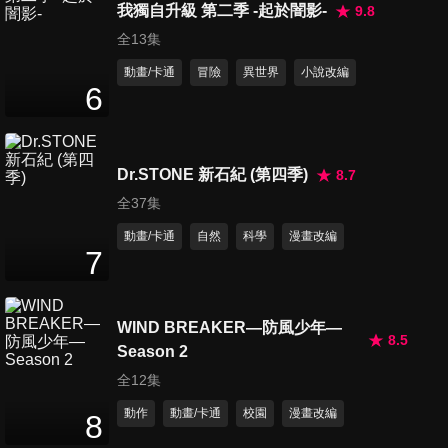
我獨自升級 第二季 -起於闇影-
9.8
全13集
動畫/卡通
冒險
異世界
小說改編
6
Dr.STONE 新石紀 (第四季)
8.7
全37集
動畫/卡通
自然
科學
漫畫改編
7
WIND BREAKER—防風少年—
8.5
Season 2
全12集
動作
動畫/卡通
校園
漫畫改編
8