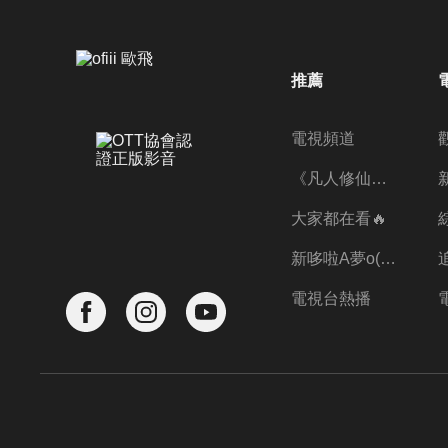
推薦
電視頻道
《凡人修仙傳》第五季全新開播✨
大家都在看🔥
新哆啦A夢o((ﾐﾟｴﾟﾐ))o
電視台熱播