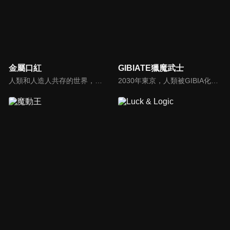
金屬口紅
GIBIATE獵魔武士
人類和人造人共存的世界，人造人少女露鳩和拍檔娜奧米一起在火星上執行一項任務，那就是「殺害九個與政府敵對的人造人」。人造人少女露鳩的戰鬥故事開始了。
2030年東京，人類被GIBIA化。面對世界範圍內開始的GIBIA化，凱琳向星辰許願“請賜我力量”如同回應她的許願，千水·兼六從過去前來。第一次與GIBIA對峙的千水·兼六等人陷入苦戰…就在這時，凱瑟琳前來相助。千水·兼六前往凱瑟琳他們居住的營地，然而…。