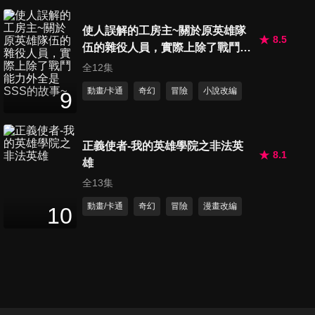
使人誤解的工房主~關於原英雄隊
8.5
伍的雜役人員，實際上除了戰鬥能
力外全是SSS的故事~
全12集
動畫/卡通
奇幻
冒險
小說改編
9
正義使者-我的英雄學院之非法英
8.1
雄
全13集
動畫/卡通
奇幻
冒險
漫畫改編
10