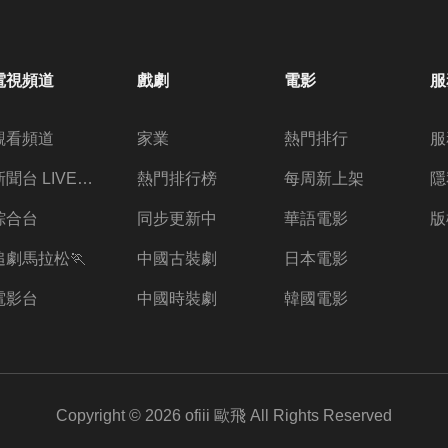
電視頻道
戲劇
電影
服
觀看頻道
家業
熱門排行
服
新聞台 LIVE 直播
熱門排行榜
每周新上架
隱
綜合台
同步更新中
華語電影
版
追劇馬拉松🏃
中國古裝劇
日本電影
電影台
中國時裝劇
韓國電影
Copyright ©
2026
ofiii 歐飛
All Rights Reserved