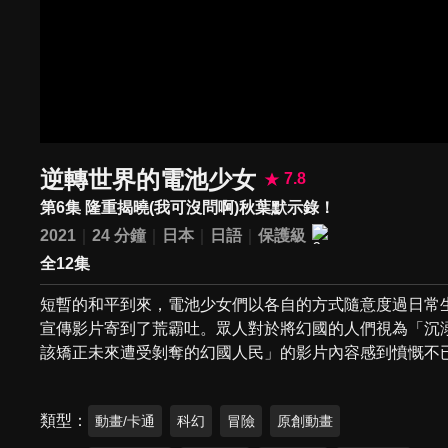
逆轉世界的電池少女
7.8
第6集 隆重揭曉(我可沒問啊)秋葉默示錄！
2021
24 分鐘
日本
日語
保護級
全12集
短暫的和平到來，電池少女們以各自的方式隨意度過日常
宣傳影片寄到了荒霸吐。眾人對於將幻國的人們視為「沉
該矯正未來遭受剝奪的幻國人民」的影片內容感到憤慨不
類型
動畫/卡通
科幻
冒險
原創動畫