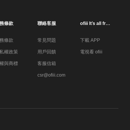
務條款
聯絡客服
ofiii lt’s all free
務條款
常見問題
下載 APP
私權政策
用戶回饋
電視看 ofiii
權與商標
客服信箱
csr@ofiii.com