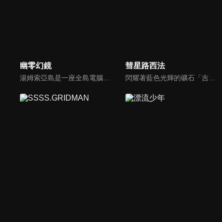
幽零幻鏡
彗星路西法
湯姆索亞島是一座全島電腦化的信息城市。 居民被提供視覺信息設備Deco，可以在虛擬數據反映在deco中的真實空間中觸摸數據，或者潛入被稱為「超再現空間」的單獨構建的虛擬世界和虛構世界。
閃耀著藍色光輝的礦石「吉夫特礦石」所覆蓋的大地，行星吉夫特。宗吾·天城是住在因吉夫特礦石採掘而繁榮的街道「因迪戈花園」的純樸少年。宗吾某天被捲入同級生卡恩、羅曼、奧托等人引發的騷動，迷失在礦山深處的地底湖。在那裡，宗吾遇到了一位不可思議的少女，結下的牽絆打開了通往冒險之門…