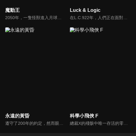
魔動王
Luck & Logic
2050年，一隻怪獸進入月球後使月球有空氣，從此地球上的部分人類移居到月球。2100年，一位名為遙大地的少年，在抽獎中贏得前往月球旅行的機票。遊覽月球時，偶遇「長耳族人」的魔法師婆婆及其孫女，幫忙組合魔動器期間被魔法師婆婆發現是傳說中挑選駕駛「地動王Granzort」的「大地與炎之魔動戰士」…
在L.C.922年，人們正在面對空前的危機。在神話世界中戰敗的魔神為了在地上尋求新的安居之所而向人類襲來。警察特殊機關阿爾卡（ALCA）旗下年輕的盟約者被強制與擁有特殊能力的異世界女神合體，並進而投身戰場之中。世界的未來被託付到年輕的定理者天生的「運氣Luck」與「邏輯Logic」之上。
永遠的黃昏
科學小飛俠 F
遵守了200年的約定，然而眼前的妳卻不是妳。從長遠的沉眠中甦醒後，與心愛的女友如出一轍的機器人竟然向自己求婚……。男高中生姬神晃從冷凍睡眠中醒來後，眼前是一片難以置信的光景。城鎮因戰爭而荒廢。國家已經沒落，人們改由名為OWEL的統一機關管理。大家遵循著與結婚不同，名為""ELSI""的新興制度。與自己過去生活的世界相比，人們的樣貌已經改變了許多。正當晃因為跟不上未來感到錯愕時，她出現了。「永遠！？」他會不假思索地如此喊道，是因為他見到了與他心愛的女友容貌相似的機器人．黃昏。她一邊笑著，一邊像是請求般地將自己的想法說出口。「晃……。請跟我結婚」突然被機器人求婚讓他感到很困惑，但晃還是相信著能夠與位於世上某處的永遠重逢，並決定與黃昏一起踏上旅程……。
總裁X的殘骸中唯一存活的零件開始自行運作，吸收各種機械不斷增殖，誕生出新反派——總統Z！惡魔黨總裁Z捲土重來並與黑手黨家族聯手威脅世界，科學小飛俠升級全新座機「旋風斯巴達」迎擊！這場賭上性命的最終決戰，勝利的會是正義的一方嗎？