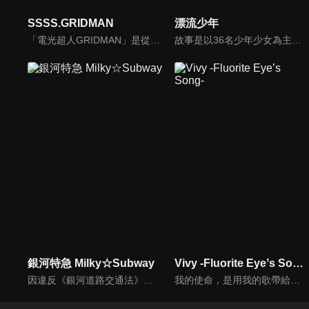
SSSS.GRIDMAN
漂流少年
「電光超人GRIDMAN」是從1993年開始播放的TV系列高人氣作品。那個時候的未來在2018年已化為現實，GRIDMAN將在「SSSS.GRIDMAN」的世界中甦醒――。動畫製作由2015年於日本動畫見本市公開的「電光超人GRIDMAN boys invent great hero」的製作團隊TRIGGER負責，監督則是擔任本作監督的雨宮哲。
故事是以36名少年少女為主角展開，描述國中三年級的主角與他們同學們，本應過著看是安穩的日常，卻因為突如其來的意外隨著學校進入了異次元展開漂流，而他們也因此覺醒了超能力。為了求生，一場青春科幻群像劇就此展開。
銀河特急 Milky☆Subway
Vivy -Fluorite Eyeʼs Song-
因違反《銀河道路交通法》而遭逮捕的強化人類千春與改造人真希菜，與同樣被警方拘留的強化人類朱音、鐵多，以及改造人柯特、麥克斯，被安排進行社會勞動，負責清掃往返各行星的星際列車「銀河特急」。原本看似單調的任務，卻在列車突如其來的失控暴走後急轉直下，眾人也逐漸捲入隱藏在事件背後的龐大陰謀……
我的使命，是用我的歌帶給大家幸福。為了用我的歌使大家幸福──。「新樂園」，是充滿了夢與希望、以及科學的AI複合主題樂園。史上第一台自律人形AI「薇薇」，以設施代言AI人物的身分，為了歌唱天天上台表演。然而知名度卻遲遲不見起色。──「用歌曲使大家幸福」。薇薇為了實現這個被賦予的使命不停歌唱，希望有一天能夠在園內的主舞台上表演自己用心吟唱的歌聲。