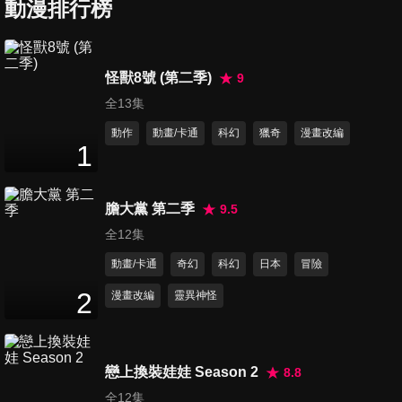
動漫排行榜
24
分鐘
第7集 (給我出來！)箱中生活的
怪獸8號 (第二季)
9
建議！
全13集
24
分鐘
動作
動畫/卡通
科幻
獵奇
漫畫改編
1
第8集 (歡迎光臨！)箱中生活的
建議！
24
分鐘
膽大黨 第二季
9.5
全12集
第9集 隆重揭曉(貽笑大方)秋葉
動畫/卡通
奇幻
科幻
日本
冒險
默示錄！
24
分鐘
2
漫畫改編
靈異神怪
第10集 看到沒！(背叛的)大逆
轉！
戀上換裝娃娃 Season 2
8.8
24
分鐘
全12集