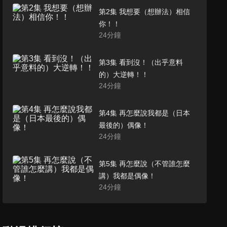
第2集 我想要（想辦法）相信
你！！
24
分鐘
第3集 看到沒！（出乎意料
的）大逆轉！！
24
分鐘
第4集 再怎麼說我都是（日本
最後的）偶像！
24
分鐘
第5集 再怎麼說（不管誰怎麼
講）我都是偶像！
24
分鐘
第6集 隆重揭曉(我可沒問啊)秋
葉默示錄！