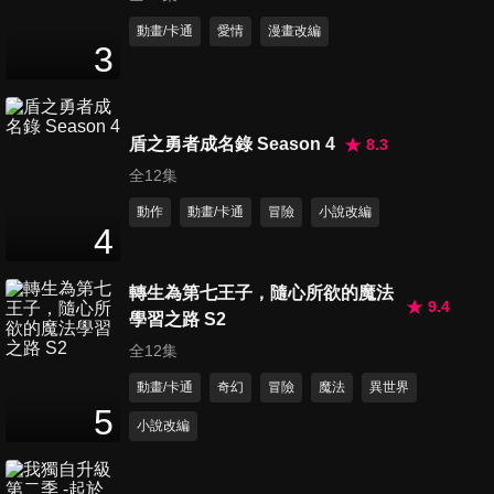
第11集 我想要(在現在！)相信
動畫/卡通
愛情
漫畫改編
3
你！
24
分鐘
第12集 想和你(跟大家！)一起
盾之勇者成名錄 Season 4
8.3
逆轉！
全12集
24
分鐘
動作
動畫/卡通
冒險
小說改編
4
轉生為第七王子，隨心所欲的魔法
9.4
學習之路 S2
全12集
動畫/卡通
奇幻
冒險
魔法
異世界
5
小說改編