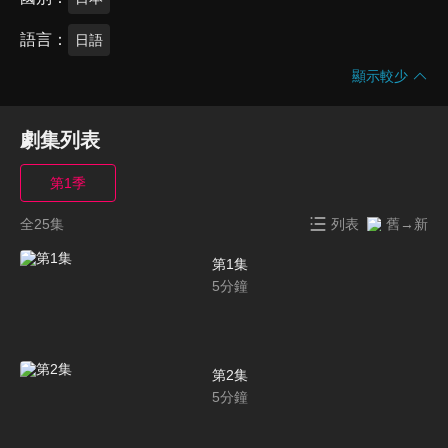
語言
日語
顯示較少
劇集列表
第1季
全25集
列表
舊→新
第1集
5
分鐘
第2集
5
分鐘