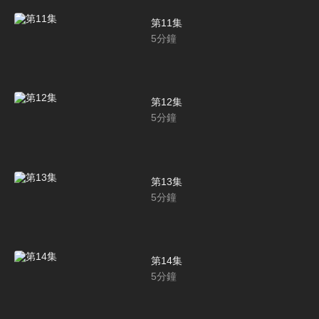
第11集
5
分鐘
第12集
5
分鐘
第13集
5
分鐘
第14集
5
分鐘