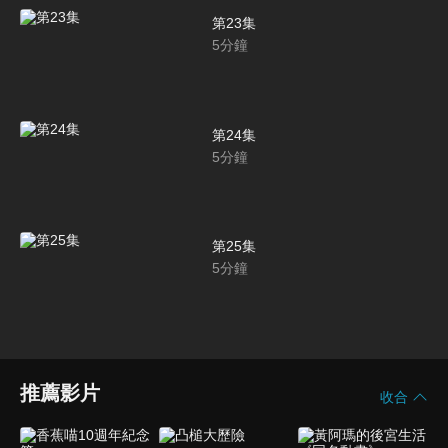
第23集
5
分鐘
第24集
5
分鐘
第25集
5
分鐘
推薦影片
收合