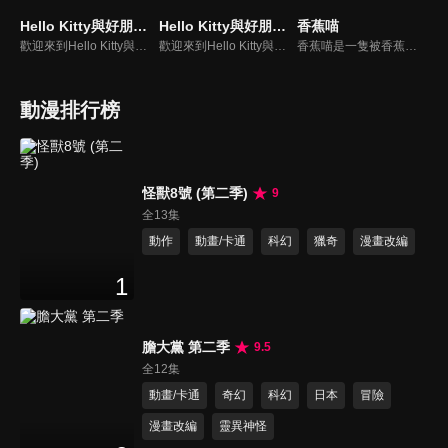
Hello Kitty與好朋友的超可愛大冒險S6(中文版)
Hello Kitty與好朋友的超可愛大冒險S8(中文版)
香蕉喵
歡迎來到Hello Kitty與好朋友的超可愛大冒險!與Hello Kitty, 大眼蛙, 酷企鵝, 美樂蒂, 布丁狗還有酷洛米, 準備和朋友們一起經歷有趣的冒險吧!
歡迎來到Hello Kitty與好朋友的超可愛大冒險! 與Hello Kitty, 大眼蛙, 酷企鵝, 美樂蒂, 布丁狗還有酷洛米, 準備和朋友們一起經歷有趣的冒險吧!
香蕉喵是一隻被香蕉包覆住的不可思議貓咪，沒有人看過牠被香蕉皮包住的部分......混在真正的香蕉堆中生活著。最喜歡玩樂和吃點心的牠，會趁沒有人的時候偷偷自己玩耍、小小地惡作劇，夢想是成為時尚的巧克力香蕉。
動漫排行榜
怪獸8號 (第二季)
9
全13集
動作
動畫/卡通
科幻
獵奇
漫畫改編
1
膽大黨 第二季
9.5
全12集
動畫/卡通
奇幻
科幻
日本
冒險
漫畫改編
靈異神怪