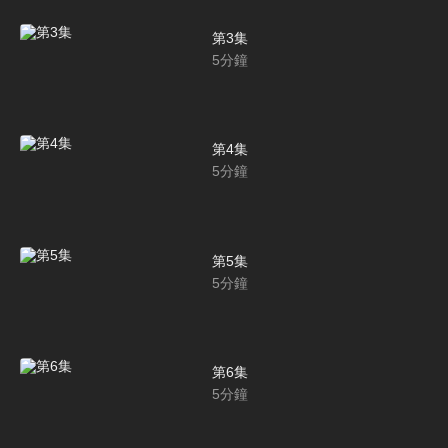
第3集
5
分鐘
第4集
5
分鐘
第5集
5
分鐘
第6集
5
分鐘