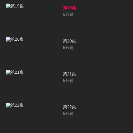
第19集
5
分鐘
第20集
5
分鐘
第21集
5
分鐘
第22集
5
分鐘