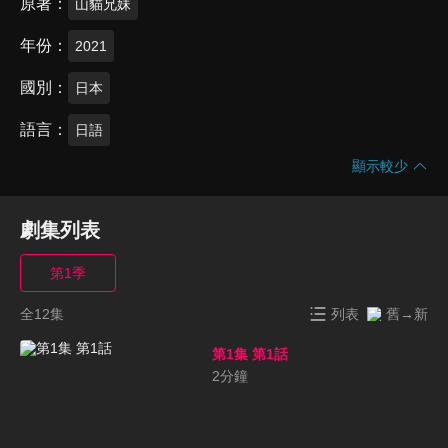
原著
山貓兄妹
年份
2021
國別
日本
語言
日語
顯示較少
劇集列表
第1季
全12集
列表
舊→新
第1集 第1話
2
分鐘