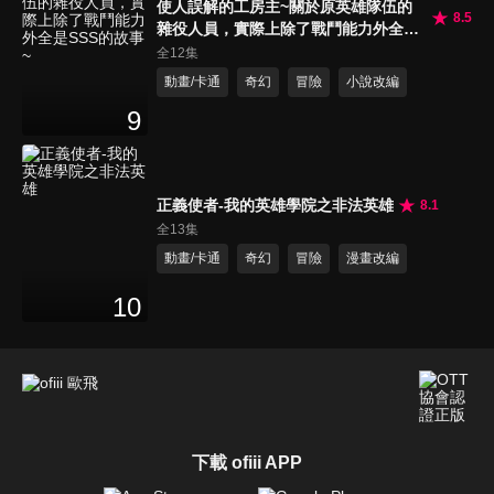
使人誤解的工房主~關於原英雄隊伍的
8.5
雜役人員，實際上除了戰鬥能力外全是
SSS的故事~
全12集
動畫/卡通
奇幻
冒險
小說改編
9
正義使者-我的英雄學院之非法英雄
8.1
全13集
動畫/卡通
奇幻
冒險
漫畫改編
10
下載 ofiii APP