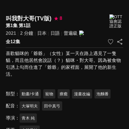
叫我對大哥(TV版)
8
第1集 第1話
2021
2 分鐘
日本
日語
普遍級
全12集
喜歡貓咪的「爺爺」（女性）某一天在路上遇見了一隻
貓，而且他居然會說話（？）貓咪・對大哥。因為被食物
引誘上勾而住進了「爺爺」的家裡面，展開了他的新生
活。
類型
動畫/卡通
寵物
療癒
漫畫改編
泡麵番
配音
大塚明夫
田中真弓
導演
青木 純