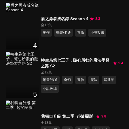
盾之勇者成名錄 Season 4
8.3
全12集
動作
動畫/卡通
冒險
小說改編
4
轉生為第七王子，隨心所欲的魔法學習
9.4
之路 S2
全12集
動畫/卡通
奇幻
冒險
魔法
異世界
小說改編
5
我獨自升級 第二季 -起於闇影-
9.8
全13集