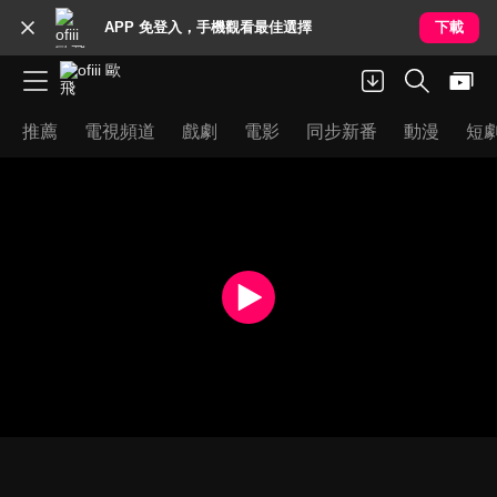
APP 免登入，手機觀看最佳選擇
下載
推薦
電視頻道
戲劇
電影
同步新番
動漫
短