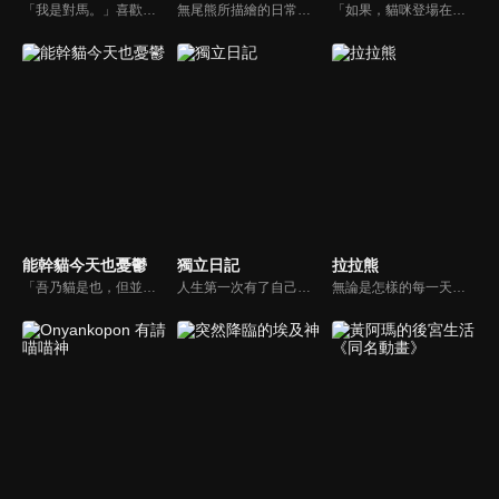
「我是對馬。」喜歡貓咪的「爺爺(女性)」某天在路上遇見了一隻會說話（？）的貓！這隻目中無人的前野貓名叫「對馬」。爺爺家裡有先入住的「婧大姐」和愛撒嬌又膽小的「茶茶」等。和孤獨一匹狼（？）的地頭貓「修」一起，大家每天都過著悠哉的日子。要不要來稍微一窺對馬和爺爺他們，既奇葩又滿滿對貓咪的愛的日常呢？
無尾熊所描繪的日常，是如此溫柔而溫暖。或許是因失敗而沮喪，或許是因事情順利而歡喜，雖然每一件發生的事情都微不足道。但無論是成功的一天、不順利的一天，特別的紀念日，還是平凡無奇的日常，每一天都值得珍惜。今天是美好的一天，明天也會是美好的一天。在社群媒體上大受歡迎的《無尾熊繪日記》終於確定改編為網路動畫！
「如果，貓咪登場在那個故事裡……？」當貓咪加入眾所皆知的昔日傳說與童話，滿滿療癒卻又超現實的新展開就此展開……！？虎斑、橘貓、三花到白貓，多采多姿的貓 × 昔話，必定療癒全人類！可愛貓咪喜劇，即刻開演！
能幹貓今天也憂鬱
獨立日記
拉拉熊
「吾乃貓是也，但並非普通的貓，是空前絕後的『能幹的貓』」 工作能力強，但生活能力零分的上班族福澤幸來，某天撿到了一隻瀕臨凍死的小貓。 被取名為諭吉的小貓，不知不覺中長成不可思議的體型，代替生活能力悽慘的主人做料理、洗衣服、打掃、買東西、與鄰居打交道……。
人生第一次有了自己的房子？作家漫畫家的我獨自生活。
無論是怎樣的每一天，「拉拉熊」都會陪在你的身邊。這一次，它將跳出日常，走進悠然展開的動畫世界。那一段令人心情放鬆的輕盈時光。不管在哪裡、在做什麼，拉拉熊都會與你相隨。一段嶄新的開始，令人雀躍的故事。2026年的春天，請一定要來和「拉拉熊」相見喔。