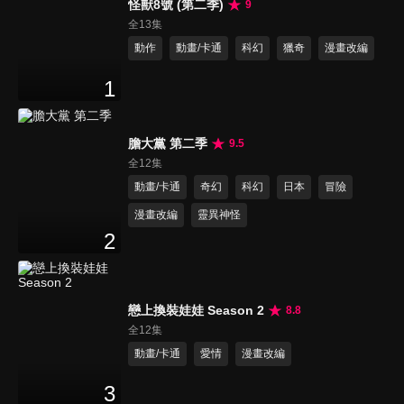
怪獸8號 (第二季)
9
全13集
動作
動畫/卡通
科幻
獵奇
漫畫改編
1
膽大黨 第二季
9.5
全12集
動畫/卡通
奇幻
科幻
日本
冒險
漫畫改編
靈異神怪
2
戀上換裝娃娃 Season 2
8.8
全12集
動畫/卡通
愛情
漫畫改編
3