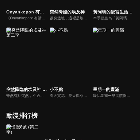
Onyankopon 有請喵喵神
突然降臨的埃及神
黃阿瑪的後宮生活《同名動畫》
《Onyankopon~有請喵喵神》從非洲來的喵喵神將用歌唱舞蹈來幫高中女生們解決他們的煩惱！
很突然地，這裡是埃及神明的世界。以阿努比斯為首的古埃及知名神明們自由自在地過日子。要說有多自由呢？像是突然冒出來唱歌跳舞的芭絲特、總是面無表情的梅傑德、努力打工的荷魯斯、用盡全力惡作劇的賽特、出外旅行而幾乎回不了家的拉…。各式各樣的神明們無拘無束地快樂過生活。
本季動畫為「黃阿瑪的後宮生活」貓界皇上黃阿瑪剛登基時的後宮初期點滴，描述奴才志銘與狸貓，帶著阿瑪（貓）與灰胖（兔）、招弟（幼貓）住進新住所後發生的種種趣事。
突然降臨的埃及神 第二季
小不點
星期一的豐滿
雖然有點突然，不過大家好久不見。這裡是埃及神們的世界以阿努比斯和托特為首的各個古埃及知名的神明們都在這自由地生活著。
春天賞花、夏天觀察喇叭花、秋天踩落葉、冬天堆雪人……愛玩的小不點、博學多聞的懷尼、愛吃的胖肯…小不點是拯救日本的超級英雄！？胖肯有個麵包複製箱！？還有懷尼未免也知太多!!讓這三個超級好夥伴先帶你體會美妙又有趣的四季變幻吧。
每個星期一早晨慣例在推特上的插圖系列，星期一的豐滿在原作者比村奇石的協力下，做成了動畫！在憂鬱的星期一早晨，享用會動會說話的豐滿系女孩吧
動漫排行榜