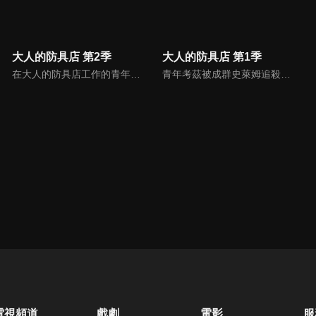
大人的防具店 第2季
大人的防具店 第1季
在大人的防具店工作的青年考茲，與店長納登、招牌女店員莉莉葉塔、常客芙蕾雅莉卡，以及寄宿的魔王一起去蒐集防具的材料。問題都全交給魔王的強力魔法解決，一行人開開心心地蒐集完材料踏上歸途時，遇上了從天而降的防具。他們在那裡看見的光景是…？旅途中的冒險者們，歡迎來到大人的防具店。
青年考茲被成群史萊姆追殺的時候，被神祕美少女莉莉葉塔救了下來。為了送回莉莉葉塔掉的東西，考茲便到城鎮上四處尋找她，並很幸運地找到她工作的防具店，沒想到…在那裡看見的光景竟是…？旅途中的冒險者們，歡迎來到大人的防具店。
電視頻道
戲劇
電影
服