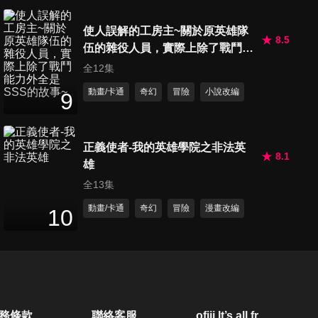
第20集 無法忘懷的教誨
使人誤解的工房主~關於原英雄隊
23
分鐘
8.5
伍的雜役人員，實際上除了戰鬥能
力外全是SSS的故事~
全12集
第21集 死鬥的結果
動畫/卡通
奇幻
冒險
小說改編
9
23
分鐘
正義使者-我的英雄學院之非法英
8.1
第22集 希望之花
雄
23
分鐘
全13集
動畫/卡通
奇幻
冒險
漫畫改編
10
第23集 請給我活著的勇氣
23
分鐘
第24集 鐵拳
務條款
聯絡客服
ofiii lt’s all free