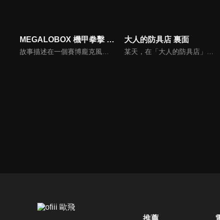
MEGALOBOX 機甲拳擊 第二季
大人的防具店 裏面
故事描述在一個賽博龐克風的近未來，發展出了以外骨骼裝甲和拳擊融合的究極格鬥競技「MEGALOBOX」，但身為沒有市民權資格、居住在非認可區的主角JNK DOG即便想參賽，卻也只能被困在鄉下靠著打假比賽維生。本次的續做將以前作 7 年後的世界做為舞台，再度展開一場場精彩的對決。
某天，在「大人的防具店」對面開了一間神祕的新店。那正是通往異世界的入口。在GANMA!超人氣連載中的《リセット・ゲーム》、《外れたみんなの頭のネジ》也各自有人氣角色登場!?考茲他們究竟有沒有辦法逃離頭上掉了螺絲的恐怖世界，又能不能從殺人要塞中順利逃脫呢!?
推薦