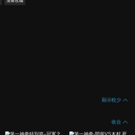
漫畫改編
顯示較少
收合