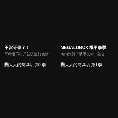
不當哥哥了！
MEGALOBOX 機甲拳擊
平時足不出戶並沉迷於色情遊戲的自宅警備員「緒山真尋」，某天一覺醒來後發現自己變成女生了！一問之下才得知是妹妹「緒山哨」為了觀察實驗對他下了藥，於是真尋就一陣兵荒馬亂之下莫名其妙地開始了女生生活。
將肉體與「裝甲技術」融合的究極格鬥技——「MEGALOBOX」，將自己的全部賭在上面的男人們的熱血戰鬥開始！今天也立於非認可地區的賭博比賽賽場上的MEGALO拳擊手「JUNK DOG」。雖然具備實力，自己卻只有比賽造假賺錢這一條生存之道，他為這樣的「現在」感到心焦。但是，他與孤高的冠軍-勇利相遇後，作為一個MEGALO拳擊手，作為一個男人，向自己的「現在」發起挑戰。