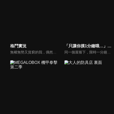
格鬥實況
「只讓你摸1分鐘哦…」分租雅房不能說的祕密規定。
無權無勢又貧窮的我，偶然發現了一個神祕頻道... 這頻道竟然教我如何打架？！
同一個屋簷下，限時一分鐘，如夢一般的片刻——遼太因升上大學而搬進合租雅房。那裡住著兩位超級正妹室友．桃香與奏。在男女共同生活的過程中，三人訂下了一條「祕密規則」。那就是＂限時一分鐘，怎麼摸都可以的摸摸點數＂。令人心跳加速、怦然心動的甜蜜合租生活，就此展開——