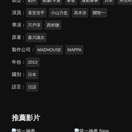
類型
動作
動畫/卡通
拳擊
運動賽事
日本
男性向
演員
喜安浩平
小山力也
高木涉
關智一
導演
宍戶淳
西村聰
原著
森川讓次
製作公司
MADHOUSE
MAPPA
年份
2013
國別
日本
語言
日語
推薦影片