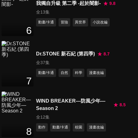
船！！
我獨自升級 第二季 -起於闇影-
9.8
23
分鐘
全13集
動畫/卡通
冒險
異世界
小說改編
第16集 黃金之鷹
6
23
分鐘
Dr.STONE 新石紀 (第四季)
8.7
第17集 電擊愛利基與椰子木瓜
23
分鐘
全37集
動畫/卡通
自然
科學
漫畫改編
7
第18集 未完成的新型反擊拳
23
分鐘
WIND BREAKER—防風少年—
8.5
Season 2
第19集 鷹VS鷲
全12集
23
分鐘
動作
動畫/卡通
校園
漫畫改編
8