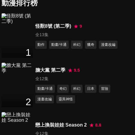
動漫排行榜
第7集 起司拳王
怪獸8號 (第二季)
9
23
分鐘
全13集
動作
動畫/卡通
科幻
獵奇
漫畫改編
1
第8集 飢餓的狂犬 赤狼
23
分鐘
膽大黨 第二季
9.5
全12集
第9集 惡魔的劇本
動畫/卡通
奇幻
科幻
日本
冒險
23
分鐘
2
漫畫改編
靈異神怪
第10集 下定決心的表情
23
分鐘
戀上換裝娃娃 Season 2
8.8
全12集