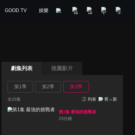
GOOD TV
娛樂
美食旅遊
新聞政論
汽車
劇集列表
推薦影片
第1季
第2季
第3季
全25集
列表
舊→新
第1集 最強的挑戰者
23
分鐘