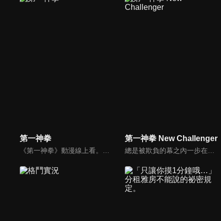
第一神拳
第一神拳 New Challenger
《第一神拳》動漫線上看。家中經營釣魚船、總是被欺負的少年幕之內一歩，和後來成為世界冠軍的鷹村守相遇，開啟了拳擊人生。
總是被欺負的幕之內一步在機緣巧合下遇到職業拳擊手鷹村，並從此開始了拳擊生涯。初入鴨川會的一步在鴨川會長嚴厲的訓練下，終於登上了日本冠軍。在衛冕第一戰中擊敗天才拳擊手真田之後，下一個對手是曾經在鴨川會一同揮灑汗水的師弟・山田直道。面對不顧情面，大言不慚的宣稱要奪取冠軍寶座的直道，一步的內心動搖了。