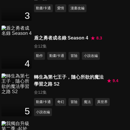
第11集 膽大妄為的挑戰者
動畫/卡通
愛情
漫畫改編
3
23
分鐘
第12集 完美破解輪擺式移位攻
盾之勇者成名錄 Season 4
8.3
擊
全12集
23
分鐘
動作
動畫/卡通
冒險
小說改編
4
第13集 活人之拳
23
分鐘
轉生為第七王子，隨心所欲的魔法
9.4
學習之路 S2
全12集
第14集 湧現力量的話語
23
分鐘
動畫/卡通
奇幻
冒險
魔法
異世界
5
小說改編
第15集 風雲！幕之內海釣