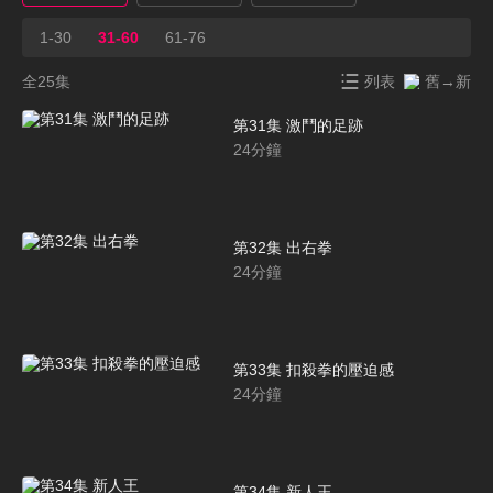
1-30
31-60
61-76
全25集
列表
舊→新
第31集 激鬥的足跡
24
分鐘
第32集 出右拳
24
分鐘
第33集 扣殺拳的壓迫感
24
分鐘
第34集 新人王