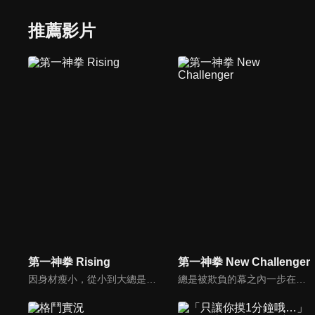
推薦影片
第一神拳 Rising
第一神拳 New Challenger
因身材瘦小，從小到大總是受到欺負的主人公一步，在機緣之下遇見拳擊教練‧鷹村守，而進入鴨川拳擊道館內學習。在認識了許多夥伴、經歷多重比賽之後終於獲得日本輕量級冠軍寶座。但一步不因獲得日本冠軍而停下腳步，反而向更遠大的目標邁！
總是被欺負的幕之內一步在機緣巧合下遇到職業拳擊手鷹村，並從此開始了拳擊生涯。初入鴨川會的一步在鴨川會長嚴厲的訓練下，終於登上了日本冠軍。在衛冕第一戰中擊敗天才拳擊手真田之後，下一個對手是曾經在鴨川會一同揮灑汗水的師弟・山田直道。面對不顧情面，大言不慚的宣稱要奪取冠軍寶座的直道，一步的內心動搖了。