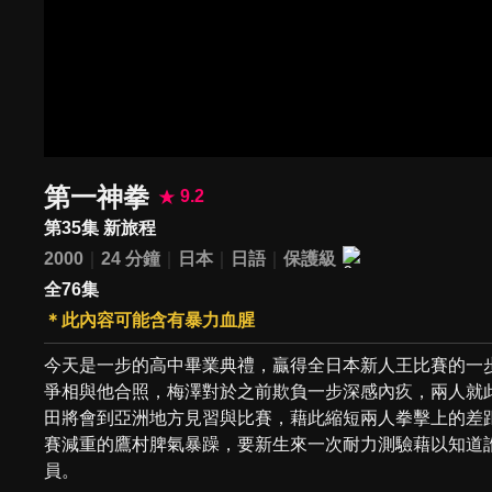
第一神拳
9.2
第35集 新旅程
2000
24 分鐘
日本
日語
保護級
全76集
＊此內容可能含有暴力血腥
今天是一步的高中畢業典禮，贏得全日本新人王比賽的一
爭相與他合照，梅澤對於之前欺負一步深感內疚，兩人就
田將會到亞洲地方見習與比賽，藉此縮短兩人拳擊上的差
賽減重的鷹村脾氣暴躁，要新生來一次耐力測驗藉以知道
員。