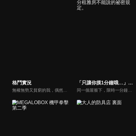
格鬥實況
「只讓你摸1分鐘哦…」分租雅房不能說的祕密規定。
無權無勢又貧窮的我，偶然發現了一個神祕頻道... 這頻道竟然教我如何打架？！
同一個屋簷下，限時一分鐘，如夢一般的片刻——遼太因升上大學而搬進合租雅房。那裡住著兩位超級正妹室友．桃香與奏。在男女共同生活的過程中，三人訂下了一條「祕密規則」。那就是＂限時一分鐘，怎麼摸都可以的摸摸點數＂。令人心跳加速、怦然心動的甜蜜合租生活，就此展開——