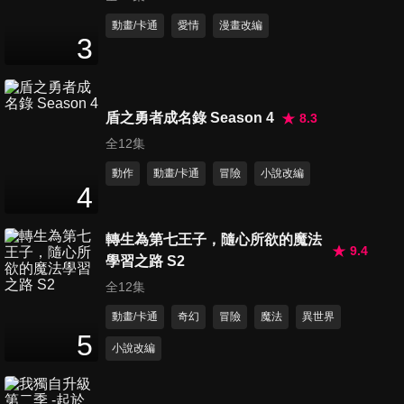
動畫/卡通
愛情
漫畫改編
3
第41集 嘔吐道的戰鬥
24
分鐘
盾之勇者成名錄 Season 4
8.3
全12集
第42集 夢想的共鳴
動作
動畫/卡通
冒險
小說改編
24
分鐘
4
轉生為第七王子，隨心所欲的魔法
第43集 速度之星
9.4
學習之路 S2
24
分鐘
全12集
動畫/卡通
奇幻
冒險
魔法
異世界
5
第44集 擂台的死角
小說改編
24
分鐘