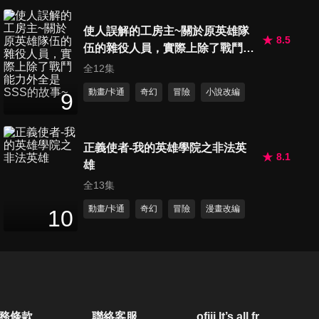
24
分鐘
使人誤解的工房主~關於原英雄隊
8.5
伍的雜役人員，實際上除了戰鬥能
第50集 想傳達的事
力外全是SSS的故事~
全12集
24
分鐘
動畫/卡通
奇幻
冒險
小說改編
9
第51集
24
分鐘
正義使者-我的英雄學院之非法英
8.1
雄
全13集
第52集
動畫/卡通
奇幻
冒險
漫畫改編
10
24
分鐘
第53集 為了做自己
24
分鐘
務條款
聯絡客服
ofiii lt’s all free