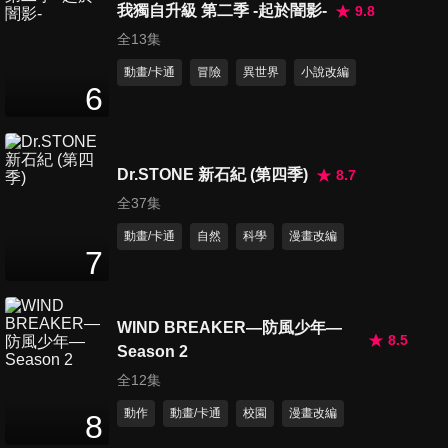
我獨自升級 第二季 -起於闇影-
9.8
第45集 狼的白牙
全13集
24
分鐘
動畫/卡通
冒險
異世界
小說改編
6
第46集 動如羚羊
24
分鐘
Dr.STONE 新石紀 (第四季)
8.7
全37集
第47集 隱藏的鬥志
動畫/卡通
自然
科學
漫畫改編
24
分鐘
7
WIND BREAKER—防風少年—
第48集 赤狼
8.5
24
分鐘
Season 2
全12集
動作
動畫/卡通
校園
漫畫改編
8
第49集 信賴的勇氣