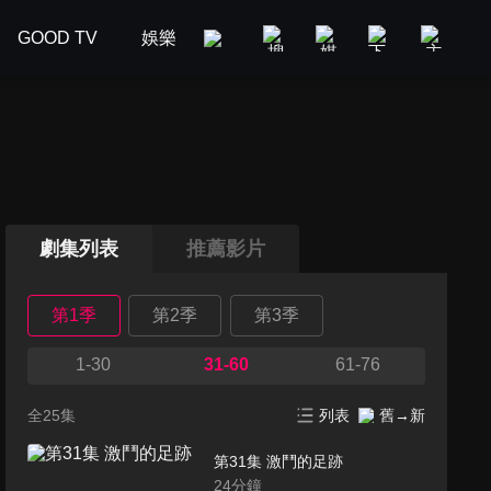
GOOD TV
娛樂
美食旅遊
新聞政論
汽車
劇集列表
推薦影片
第1季
第2季
第3季
1-30
31-60
61-76
全25集
列表
舊→新
第31集 激鬥的足跡
24
分鐘