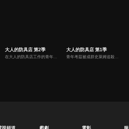
大人的防具店 第2季
大人的防具店 第1季
在大人的防具店工作的青年考茲，與店長納登、招牌女店員莉莉葉塔、常客芙蕾雅莉卡，以及寄宿的魔王一起去蒐集防具的材料。問題都全交給魔王的強力魔法解決，一行人開開心心地蒐集完材料踏上歸途時，遇上了從天而降的防具。他們在那裡看見的光景是…？旅途中的冒險者們，歡迎來到大人的防具店。
青年考茲被成群史萊姆追殺的時候，被神祕美少女莉莉葉塔救了下來。為了送回莉莉葉塔掉的東西，考茲便到城鎮上四處尋找她，並很幸運地找到她工作的防具店，沒想到…在那裡看見的光景竟是…？旅途中的冒險者們，歡迎來到大人的防具店。
電視頻道
戲劇
電影
服