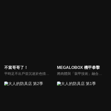
不當哥哥了！
MEGALOBOX 機甲拳擊
平時足不出戶並沉迷於色情遊戲的自宅警備員「緒山真尋」，某天一覺醒來後發現自己變成女生了！一問之下才得知是妹妹「緒山哨」為了觀察實驗對他下了藥，於是真尋就一陣兵荒馬亂之下莫名其妙地開始了女生生活。
將肉體與「裝甲技術」融合的究極格鬥技——「MEGALOBOX」，將自己的全部賭在上面的男人們的熱血戰鬥開始！今天也立於非認可地區的賭博比賽賽場上的MEGALO拳擊手「JUNK DOG」。雖然具備實力，自己卻只有比賽造假賺錢這一條生存之道，他為這樣的「現在」感到心焦。但是，他與孤高的冠軍-勇利相遇後，作為一個MEGALO拳擊手，作為一個男人，向自己的「現在」發起挑戰。