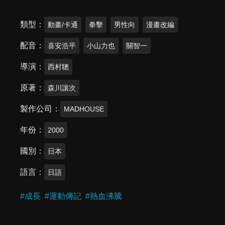
類型
動畫/卡通
拳擊
男性向
漫畫改編
配音
喜安浩平
小山力也
關智一
導演
西村聰
原著
森川讓次
製作公司
MADHOUSE
年份
2000
國別
日本
語言
日語
#
成長
#
運動傳記
#
熱血沸騰