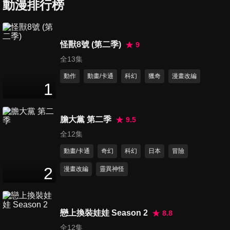
動漫排行榜
第36集 與王者的會面
24
分鐘
怪獸8號 (第二季)
9
全13集
第37集 目標
24
分鐘
動作
動畫/卡通
科幻
獵奇
漫畫改編
1
第38集 前後任新人王
膽大黨 第二季
9.5
24
分鐘
全12集
動畫/卡通
奇幻
科幻
日本
冒險
第39集 在異國的挑戰
2
漫畫改編
靈異神怪
24
分鐘
戀上換裝娃娃 Season 2
8.8
第40集 超越反擊拳的反擊拳
全12集
24
分鐘