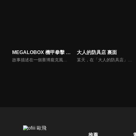
MEGALOBOX 機甲拳擊 第二季
大人的防具店 裏面
故事描述在一個賽博龐克風的近未來，發展出了以外骨骼裝甲和拳擊融合的究極格鬥競技「MEGALOBOX」，但身為沒有市民權資格、居住在非認可區的主角JNK DOG即便想參賽，卻也只能被困在鄉下靠著打假比賽維生。本次的續做將以前作 7 年後的世界做為舞台，再度展開一場場精彩的對決。
某天，在「大人的防具店」對面開了一間神祕的新店。那正是通往異世界的入口。在GANMA!超人氣連載中的《リセット・ゲーム》、《外れたみんなの頭のネジ》也各自有人氣角色登場!?考茲他們究竟有沒有辦法逃離頭上掉了螺絲的恐怖世界，又能不能從殺人要塞中順利逃脫呢!?
推薦