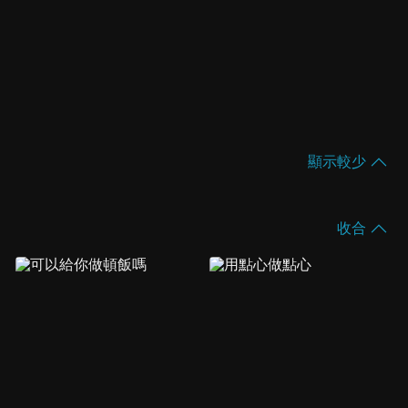
顯示較少
收合