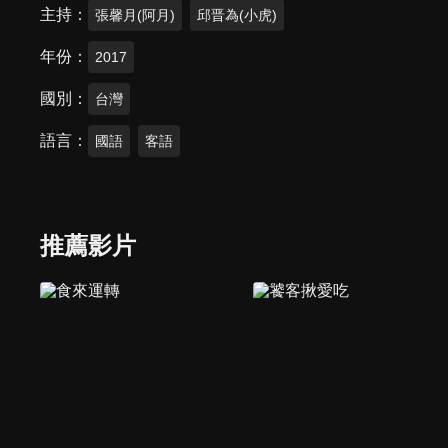
主持
張馨月(阿月)
邱晋為(小虎)
年份
2017
國別
台灣
語言
國語
客語
推薦影片