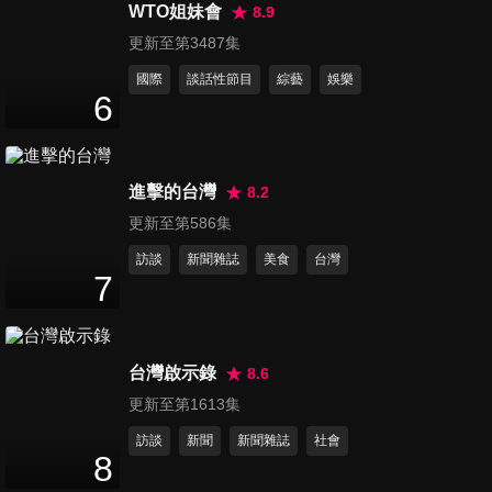
WTO姐妹會
8.9
第16集 中正一分局警察
更新至第3487集
52
分鐘
國際
談話性節目
綜藝
娛樂
6
第17集 製鐵工人
50
分鐘
進擊的台灣
8.2
更新至第586集
第18集 牧場畜牧員
訪談
新聞雜誌
美食
台灣
51
分鐘
7
第19集 直潭淨水廠工人
台灣啟示錄
8.6
52
分鐘
更新至第1613集
訪談
新聞
新聞雜誌
社會
8
第20集 物理治療師