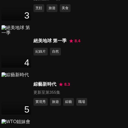
49
分鐘
烹飪
旅遊
美食
3
第12集 玉里小鎮送報員
52
分鐘
絕美地球 第一季
8.4
第13集 居服員
紀錄片
自然
52
分鐘
4
第14集 海鷗搜救大隊
綜藝新時代
8.3
52
分鐘
更新至第355集
實境秀
旅遊
綜藝
職場
5
第15集 金針花農和採花工人
49
分鐘