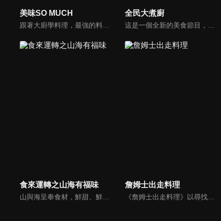
美味SO MUCH
全民大煮廚
跟著大廚學料理，最強的料理小百科，美味SO MUCH！
這是一個全新的美食節目，將為您煮出台灣的好滋味，豐富、美味的畫面，傳遞「煮廚」對料理的用心，獨特的介紹方式，要你吃得更有創意、吃得更有趣！現今飲食已趨健康走向為主，「全民大煮廚」要用「輕食輕煙」讓你吃出健康與活力，並帶觀眾們從食材開始，想成為達人級的吃貨，走～我們從「煮」開始！
食來運轉之山海有福味
詹姆士出走料理
山與海呈奉食材，鮮甜、鮮香、鮮辣，融合而成極致的鮮，應四季更迭，孕育獨一份有山有海，有福有味的八閩煙火氣。
《詹姆士出走料理》以尋找詹姆士私廚菜單為節目主軸，為了尋找記憶中的美味料理，詹姆士將帶領大家探索市場，品嘗在地美味、尋訪料理達人，並在節目中展現特殊食材的處理方式、嘗試新的醬料或是新的料理作法，製作創意料理(料理教學)，最後在節目片尾時作出一道『詹姆士創意料理』。