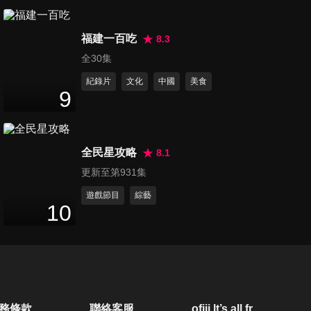
52
分鐘
福建一百吃
8.3
第21集 黑手
全30集
51
分鐘
紀錄片
文化
中國
美食
9
第22集 物流士
48
分鐘
全民星攻略
8.1
更新至第931集
第23集 動保員
遊戲節目
綜藝
10
52
分鐘
第24集 大賣場員工
48
分鐘
務條款
聯絡客服
ofiii lt’s all free