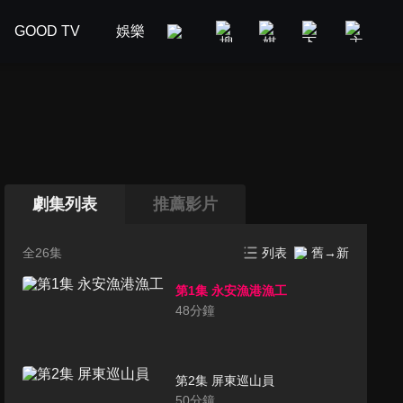
GOOD TV
娛樂
美食旅遊
新聞政論
汽車
劇集列表
推薦影片
全26集
列表
舊→新
第1集 永安漁港漁工
48
分鐘
第2集 屏東巡山員
50
分鐘