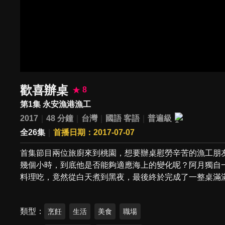
歡喜辦桌
8
第1集 永安漁港漁工
2017
48 分鐘
台灣
國語
客語
普遍級
全26集
首播日期：2017-07-07
首集節目兩位旅廚來到桃園，想要辦桌慰勞辛苦的漁工朋
幾個小時，到底他是否能夠適應海上的變化呢？阿月獨自
料理吃，竟然從白天煮到黑夜，最後終於完成了一整桌滿
類型
烹飪
生活
美食
職場