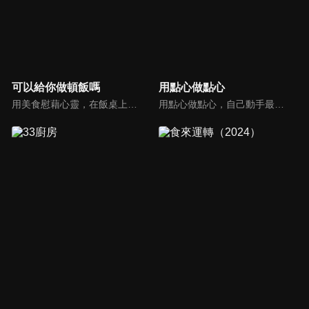
可以給你做頓飯嗎
用點心做點心
用美食慰藉心靈，在飯桌上這個中國人最傳統的聊天場域打開素人物件心門；潛移默化地引出社會熱點話題，打造一檔有趣、有用、有意義的人文類真人秀。
用點心做點心，自己動手最開心！全台唯一以點心烘焙為主題的電視節目，邀請熱愛烘焙料理的你/妳，一起加入我們DIY各式各樣的點心。