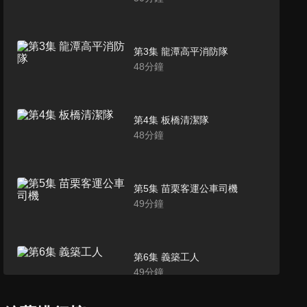
第3集 龍潭高平消防隊
48
分鐘
第4集 板橋清潔隊
48
分鐘
第5集 苗栗客運公車司機
49
分鐘
第6集 義築工人
49
分鐘