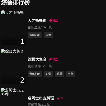
綜藝排行榜
第7集 高雄捷運
48
分鐘
天才衝衝衝
9.3
更新至第1028集
第8集 採茶工人&茶農
49
分鐘
遊戲節目
綜藝
1
第9集 營造工人
46
分鐘
綜藝大集合
9.1
更新至第1280集
遊戲節目
戶外
綜藝
台灣
第10集 苗栗郵局郵差
2
51
分鐘
詹姆士出走料理
9
第11集 佳冬魚塭養殖
更新至第367集