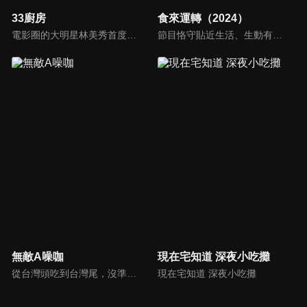
33廚房
食來運轉（2024）
電影圈的大明星林美秀首度跨足綜藝接主持棒，帶領駱進漢師傅以及黃景龍師傅大展廚藝與觀眾們一起美味上菜！
節目恪守貼近生活、生動有趣的創作目標，探求美食新境界。八閩創富系列，展現勤勞樸實的八閩人播撒希望、耕耘收穫，共同構建起脫貧攻堅，創建小康生活的風貌。
無敵A噪咖
現在宅知道 深夜小吃攤
從台灣頭吃到台灣尾，沒準備好你的肚子千萬別說台灣的美味你都吃過啦！無敵A噪咖這次精銳盡出、翻山越嶺，傳出台灣的好滋味，豐富、美味的畫面，傳遞噪咖對美食的用心，透過獨特的介紹方式，就要你吃得更有創意、更有趣！吃的更有內涵與層次喔！
現在宅知道 深夜小吃攤