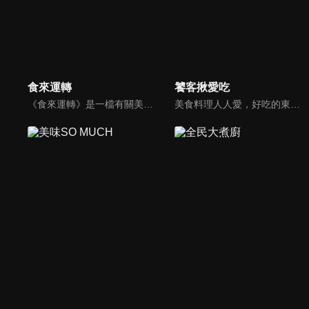
食來運轉
饕客揪愛吃
《食來運轉》是一檔有關美食的節目。節目恪守貼近生活、生動有趣的創作目標，以介紹美食為主題的表現形式，達到「美食娛樂生活」的目的；以輕鬆詼諧、生鮮獨特的藝術形式，結交八方廚藝精英、挖掘美食秘門絕技。五湖四海，美味珍饈，探求美食新境界，為觀眾提供活色生香的視聽文化盛宴。
美食料理人人愛，好吃的東西就要與好朋友分享！3分鐘時間，帶您探索必吃好味道。