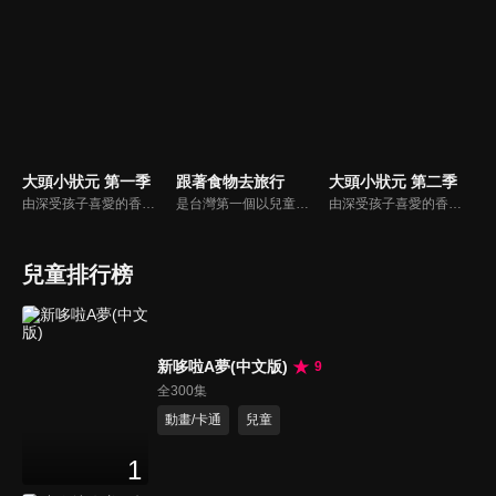
大頭小狀元 第一季
跟著食物去旅行
大頭小狀元 第二季
由深受孩子喜愛的香蕉哥哥林掄元遍訪全台，帶領小朋友認識台灣各地的技藝達人，介紹日常生活中息息相關的行業。
是台灣第一個以兒童的視野，帶領大家到食材的產地，了解食材生長的過程，以及農夫種植、養殖的辛苦，深具教育意義節目。透過長達三個月至半年的產地體驗，從一顆種子變成一桌子的菜，讓孩子更能深刻體會到生命的歷程，對食物營養、食品安全的認識，以及食文化的傳承、與環境的調和、對食物的感恩之心。
由深受孩子喜愛的香蕉哥哥林掄元遍訪全台，帶領小朋友認識台灣各地的技藝達人，介紹日常生活中息息相關的行業。
兒童排行榜
新哆啦A夢(中文版)
9
全300集
動畫/卡通
兒童
1