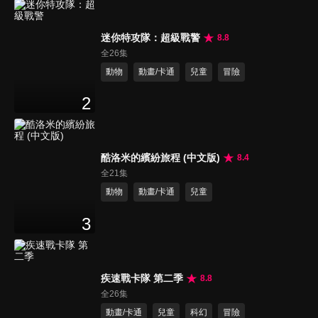
迷你特攻隊：超級戰警
8.8
全26集
動物
動畫/卡通
兒童
冒險
2
酷洛米的繽紛旅程 (中文版)
8.4
全21集
動物
動畫/卡通
兒童
3
疾速戰卡隊 第二季
8.8
全26集
動畫/卡通
兒童
科幻
冒險