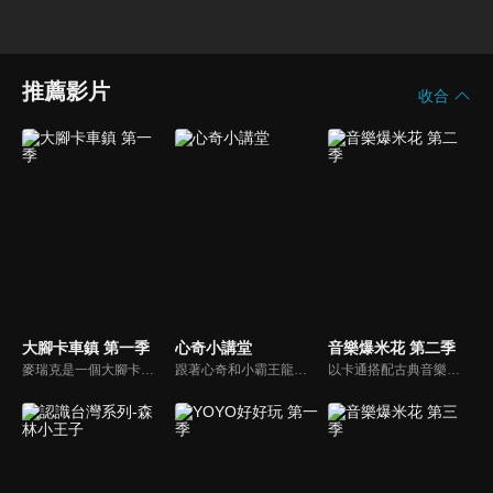
推薦影片
收合
大腳卡車鎮 第一季
心奇小講堂
音樂爆米花 第二季
麥瑞克是一個大腳卡車。 大腳卡車城的居民們都可以尋求他的説明。 但是，他幾乎沒法一個人解決所有的問題。 幸運的是，他有很多朋友會説明他！ 大腳卡車們在這個豐富的卡車城裡過著幸福的生活，這裡也經常有一些讓人激動的事情發生。
跟著心奇和小霸王龍的步伐 ，一起遊戲、 一起成長、 一起學習。
以卡通搭配古典音樂，讓小朋友感受古典音樂的故事與氛圍，進而促進對於古典音樂的愛好與欣賞。樂器認識：由西瓜哥哥與草莓姊姊帶小朋友認識不同樂器的形狀與樂聲。