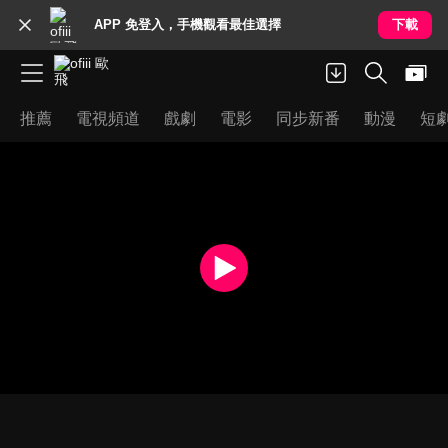
APP 免登入，手機觀看最佳選擇
下載
推薦
電視頻道
戲劇
電影
同步新番
動漫
短