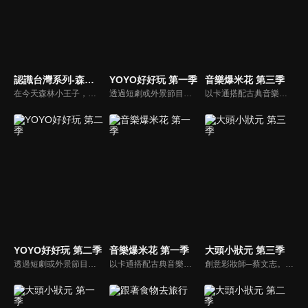
認識台灣系列-森林小王子
YOYO好好玩 第一季
音樂爆米花 第三季
在今天森林小王子，比勇哥哥和阿咪魯要開始介紹住在台灣最久的人給小朋友們認識，讓小朋友了解，原住民是居住在台灣最久的人。在1001個故事裡由長老說一個有關原住民射十個太陽的故事，還有介紹苗栗縣的南庄鄉有一個蓬萊村部落的水晶球之旅。
透過短劇或外景節目帶領兒童認識自我及跟運動、寵物有關的事物。節目也會安插勞作教學與故事時間，除了提供能輕鬆在家動手作的內容，也利用動畫讓故事更生動。
以卡通搭配古典音樂，讓小朋友感受古典音樂的故事與氛圍，進而促進對於古典音樂的愛好與欣賞。樂器認識：由西瓜哥哥與草莓姊姊帶小朋友認識不同樂器的形狀與樂聲。
YOYO好好玩 第二季
音樂爆米花 第一季
大頭小狀元 第三季
透過短劇或外景節目帶領兒童認識自我及跟運動、寵物有關的事物。節目也會安插勞作教學與故事時間，除了提供能輕鬆在家動手作的內容，也利用動畫讓故事更生動。
以卡通搭配古典音樂，讓小朋友感受古典音樂的故事與氛圍，進而促進對於古典音樂的愛好與欣賞。樂器認識：由西瓜哥哥與草莓姊姊帶小朋友認識不同樂器的形狀與樂聲。
創意彩妝師─蔡文志。香蕉哥哥扮演成一個老婆婆，大頭嚇了一跳，於是香蕉哥哥介紹了化妝師─Tommy給大頭認識。Tommy帶香蕉哥哥、大頭一起參觀Tommy幫學生上課的情形，Tommy和香蕉哥哥舉行創意彩妝PK賽。