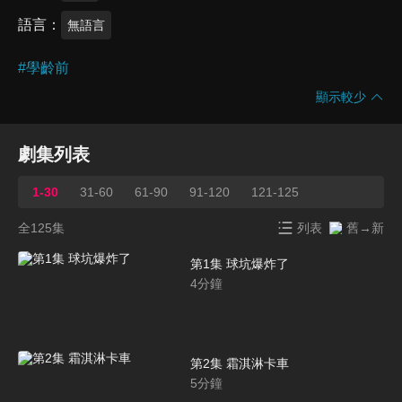
語言
無語言
#
學齡前
顯示較少
劇集列表
1-30
31-60
61-90
91-120
121-125
全125集
列表
舊→新
第1集 球坑爆炸了
4
分鐘
第2集 霜淇淋卡車
5
分鐘