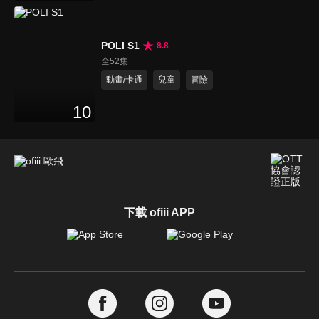
POLI S1
8.8
全52集
動畫/卡通
兒童
冒險
10
下載 ofiii APP