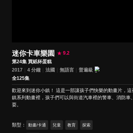
迷你卡車樂園
9.2
第24集 買紙杯蛋糕
2017
4 分鐘
法國
無語言
普遍級
全125集
歡迎來到迷你小鎮！ 這是一部讓孩子們快樂的動畫片，這
鎮系列動畫裡，孩子們可以與街道汽車裡的警車、消防車
耍。
類型
動畫/卡通
兒童
教育
探索