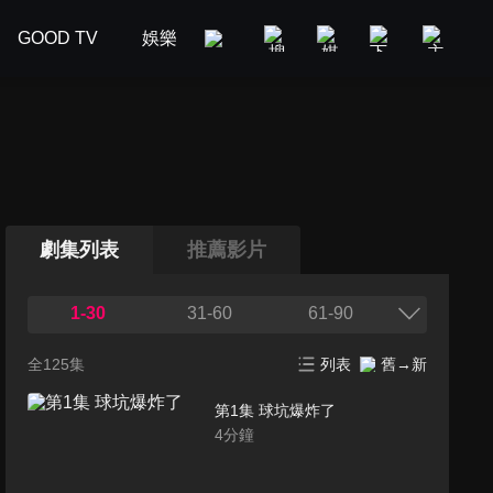
GOOD TV
娛樂
美食旅遊
新聞政論
汽車
劇集列表
推薦影片
1-30
31-60
61-90
全125集
列表
舊→新
第1集 球坑爆炸了
4
分鐘