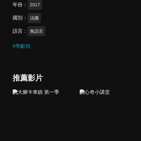
年份
2017
國別
法國
語言
無語言
#
學齡前
推薦影片