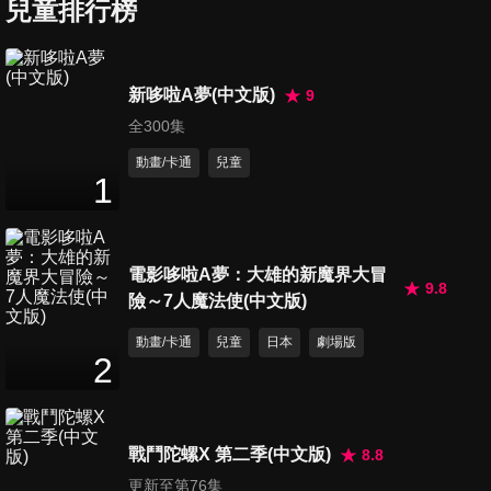
兒童排行榜
第7集 打水仗
新哆啦A夢(中文版)
9
4
分鐘
全300集
動畫/卡通
兒童
1
第8集 躲貓貓
4
分鐘
電影哆啦A夢：大雄的新魔界大冒
9.8
險～7人魔法使(中文版)
第9集 賽車跑道
4
分鐘
動畫/卡通
兒童
日本
劇場版
2
第10集 遊樂場
4
分鐘
戰鬥陀螺X 第二季(中文版)
8.8
更新至第76集