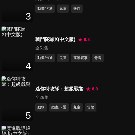
第11集 社區著火了
動畫/卡通
兒童
熱血
3
5
分鐘
第12集 打網球
戰鬥陀螺X(中文版)
8.8
4
分鐘
全51集
動畫/卡通
兒童
運動賽事
青春
4
第13集 做蛋糕
4
分鐘
迷你特攻隊：超級戰警
8.8
全26集
第14集 氣球
4
分鐘
動物
動畫/卡通
兒童
冒險
5
第15集 收拾蛋糕大戰後的殘局