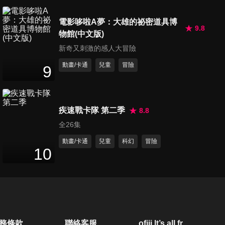
第20集 彩蛋遊戲
電影哆啦A夢：大雄的祕密道具博
4
分鐘
9.8
物館(中文版)
新奇又刺激的感人大冒險
動畫/卡通
兒童
冒險
第21集 草地曲棍球
9
4
分鐘
疾速戰卡隊 第二季
8.8
第22集 恐怖城堡
全26集
4
分鐘
動畫/卡通
兒童
科幻
冒險
10
第23集 讓人驚喜的馬戲團
4
分鐘
第24集 買紙杯蛋糕
務條款
聯絡客服
ofiii lt’s all free