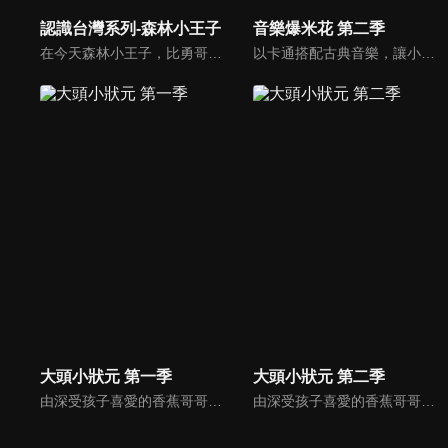
認識台灣系列-森林小王子
音樂爆米花 第二季
在今天森林小王子，比勇哥哥和阿咪魯要開始介紹住在台灣最久的人給小朋友們認識，讓小朋友了解，原住民是居住在台灣最久的人。在1001個故事裡由長老說一個有關原住民射十個太陽的故事，還有介紹苗栗縣的南庄鄉有一個蓬萊村部落的水晶球之旅。
以卡通搭配古典音樂，讓小朋友感受古典音樂的故事與氛圍，進而促進對於古典音樂的愛好與欣賞。樂器認識：由西瓜哥哥與草莓姊姊帶小朋友認識不同樂器的形狀與樂聲。
大頭小狀元 第一季
大頭小狀元 第二季
由深受孩子喜愛的香蕉哥哥林掄元遍訪全台，帶領小朋友認識台灣各地的技藝達人，介紹日常生活中息息相關的行業。
由深受孩子喜愛的香蕉哥哥林掄元遍訪全台，帶領小朋友認識台灣各地的技藝達人，介紹日常生活中息息相關的行業。