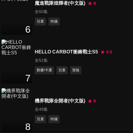
4
分鐘
魔進戰隊煌輝者(中文版)
8
全50集
兒童
特攝
第16集 猜謎語
6
4
分鐘
HELLO CARBOT衝鋒戰士S5
9.5
第17集 沙灘
4
分鐘
全52集
動畫/卡通
兒童
冒險
7
第18集 迷你小鎮的萬聖節
5
分鐘
機界戰隊全開者(中文版)
8
全49集
第19集 捉迷藏
兒童
特攝
5
分鐘
8