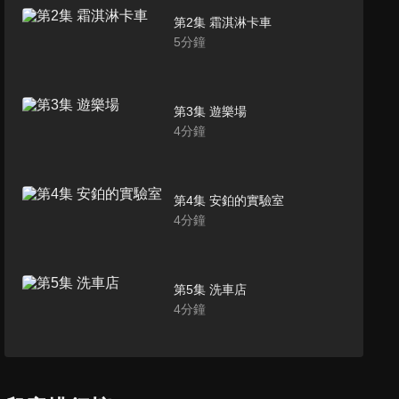
第2集 霜淇淋卡車
5
分鐘
第3集 遊樂場
4
分鐘
第4集 安鉑的實驗室
4
分鐘
第5集 洗車店
4
分鐘
第6集 舞池
4
分鐘