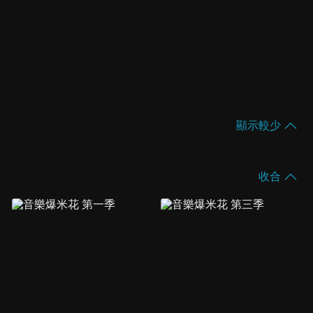
顯示較少
收合