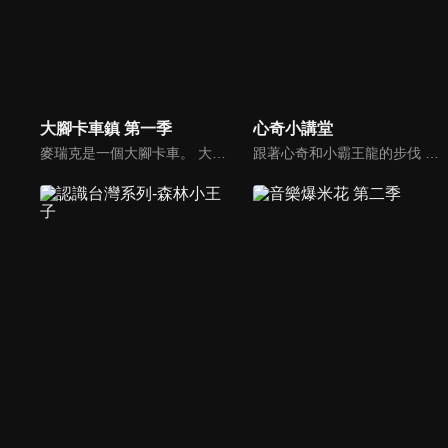
大腳卡車鎮 第一季
心奇小講堂
麥瑞克是一個大腳卡車。 大腳卡車城的居民們都可以尋求他的説明。 但是，他幾乎沒法一個人解決所有的問題。 幸運的是，他有很多朋友會説明他！ 大腳卡車們在這個豐富的卡車城裡過著幸福的生活，這裡也經常有一些讓人激動的事情發生。
跟著心奇和小霸王龍的步伐 ，一起遊戲、 一起成長、 一起學習。