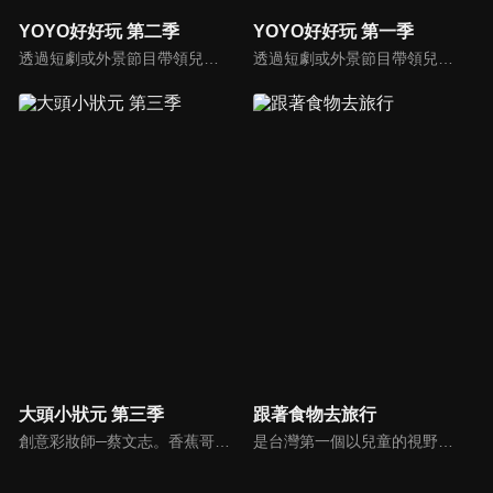
YOYO好好玩 第二季
YOYO好好玩 第一季
透過短劇或外景節目帶領兒童認識自我及跟運動、寵物有關的事物。節目也會安插勞作教學與故事時間，除了提供能輕鬆在家動手作的內容，也利用動畫讓故事更生動。
透過短劇或外景節目帶領兒童認識自我及跟運動、寵物有關的事物。節目也會安插勞作教學與故事時間，除了提供能輕鬆在家動手作的內容，也利用動畫讓故事更生動。
大頭小狀元 第三季
跟著食物去旅行
創意彩妝師─蔡文志。香蕉哥哥扮演成一個老婆婆，大頭嚇了一跳，於是香蕉哥哥介紹了化妝師─Tommy給大頭認識。Tommy帶香蕉哥哥、大頭一起參觀Tommy幫學生上課的情形，Tommy和香蕉哥哥舉行創意彩妝PK賽。
是台灣第一個以兒童的視野，帶領大家到食材的產地，了解食材生長的過程，以及農夫種植、養殖的辛苦，深具教育意義節目。透過長達三個月至半年的產地體驗，從一顆種子變成一桌子的菜，讓孩子更能深刻體會到生命的歷程，對食物營養、食品安全的認識，以及食文化的傳承、與環境的調和、對食物的感恩之心。