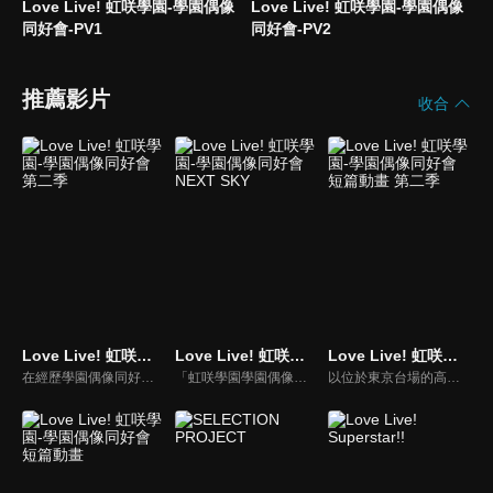
Love Live! 虹咲學園-學園偶像
Love Live! 虹咲學園-學園偶像
同好會-PV1
同好會-PV2
推薦影片
收合
Love Live! 虹咲學園-學園偶像同好會 第二季
Love Live! 虹咲學園-學園偶像同好會 NEXT SKY
Love Live! 虹咲學園-學園偶像同好會 短篇動畫 第二季
在經歷學園偶像同好會的活動後，侑終於找到自己的第一個夢想——音樂。為此，她告訴其他成員自己想轉班到音樂科，同好會的所有人也都齊心替她加油打氣。侑心想，只要能讓學園偶像祭這樣的大型活動順利落幕，她或許就能拿出自信，踏出夢想的第一步……。
「虹咲學園學園偶像同好會」在栞子、米雅、嵐珠加入之後，成員變成了13人。 她們舉辦讓其他學校一同參與的「第2屆學園偶像祭」，還辦了同好會的第一次演唱會――。在四季更迭之中，成員們時而是勁敵、時而是夥伴，懷抱著各自的想法進行活動。
以位於東京台場的高中，虹咲學園為舞台，描繪學園偶像同好會13人日常的短篇動畫！Love Live! 虹咲學園學園偶像同好會的外傳漫畫《虹咲四格》終於做成動畫動起來了！將虹學成員14人的可愛日常悠哉地傳達給你！