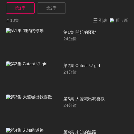
第1季
第2季
全13集
列表
舊→新
第1集 開始的悸動
24
分鐘
第2集 Cutest ♡ girl
24
分鐘
第3集 大聲喊出我喜歡
24
分鐘
第4集 未知的道路