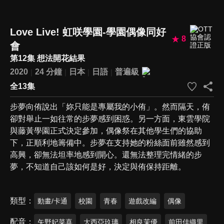
Love Live! 虹咲學園-學園偶像同好
8
會
第12集 想法開花結果
2020
24 分鐘
日本
日語
普遍級
全13集
步夢向侑說出「妳只能是專屬我的小侑」。然而隔天，侑
卻對舉止一如往常的步夢感到困惑。另一方面，東雲學院
與藤黃學園正式決定參加，偶像祭在其他學生們的協助
下，正順利地籌備中。步夢在支持她的粉絲面前雖然感到
高興，卻無法坦率地感到開心。還無法整理完情緒的步
夢，不知道自己該如何是好，決定與侑保持距離。
類型
動畫/卡通
校園
青春
遊戲改編
偶像
配音
矢野妃菜喜
大西亞玖璃
相良茉優
前田佳織里