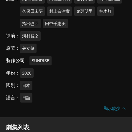
久保田未夢
村上奈津實
鬼頭明里
楠木灯
指出毬亞
田中千惠美
導演
河村智之
原著
矢立肇
製作公司
SUNRISE
年份
2020
國別
日本
語言
日語
顯示較少
劇集列表