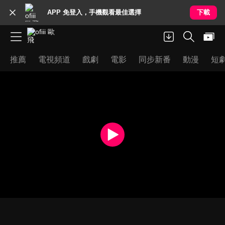
APP 免登入，手機觀看最佳選擇
下載
推薦
電視頻道
戲劇
電影
同步新番
動漫
短