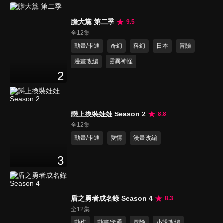
膽大黨 第二季
9.5
全12集
動畫/卡通
奇幻
科幻
日本
冒險
漫畫改編
靈異神怪
2
戀上換裝娃娃 Season 2
8.8
全12集
動畫/卡通
愛情
漫畫改編
3
盾之勇者成名錄 Season 4
8.3
全12集
動作
動畫/卡通
冒險
小說改編