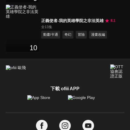
正義使者-我的英雄學院之非法英雄
8.1
全13集
動畫/卡通
奇幻
冒險
漫畫改編
10
下載 ofiii APP