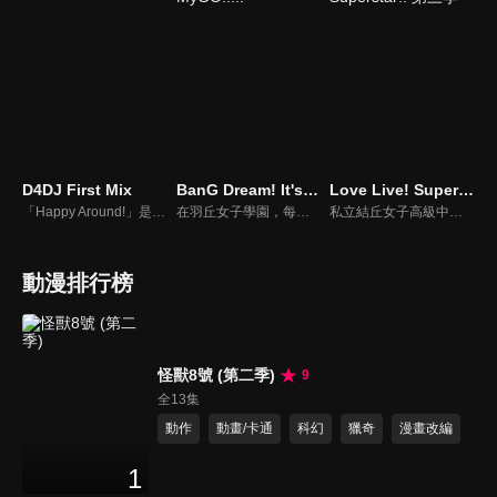
D4DJ First Mix
BanG Dream! It's MyGO!!!!!
Love Live! Superstar!! 第三季
「Happy Around!」是愛本鈴玖的口頭禪。從國外回到日本的她，轉學到了DJ活動盛行的陽葉學園。她在那裡親眼目睹了一場DJ演出，並為之感動不已。在將明石真秀・大鳴門無雙・渡月麗等人接連捲入進來之後，她最終決定成立一個DJ組合。凜久等人一邊和學校內的Peaky P-key以及Photon Maiden等組合交流，一邊不斷努力，逐漸向盛大的舞台前進……！
在羽丘女子學園，每個人都在參與樂團，剛入學的愛音也急忙尋找樂團成員，希望能早點融入班級。在這期間，她得知被稱為「羽丘的不思議女孩」的燈還沒有加入任何樂團，愛音有些不確定地向她提議……我們滿是傷痕、笨拙的<音樂（呼喊）>。即便是迷失的人也好，只要有所前進就好。
私立結丘女子高級中學，沒有歷史，沒有舊生，甚至校名也毫無知名度，在這間什麼都沒有的新學校裡，以澀谷香音為中心的五名少女邂逅了「學園偶像」。我想用歌聲……實現心願！仍然渺小的幾顆星星，她們遠大的想法此時開始交錯──這就是從零開始，屬於擁有無限可能的她們「一起實現的故事 」。
動漫排行榜
怪獸8號 (第二季)
9
全13集
動作
動畫/卡通
科幻
獵奇
漫畫改編
1