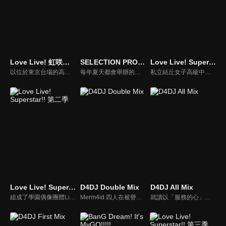
Love Live! 虹咲學園-學園偶像同好會 短篇動畫
SELECTION PROJECT
Love Live! Superstar!!
以位於東京台場的高中，虹咲學園為舞台，描繪學園偶像同好會13人日常的短篇動畫！ Love Live! 虹咲學園學園偶像同好會的外傳漫畫《虹咲四格》終於做成動畫動起來了！ 將虹學成員13人的可愛日常悠哉地傳達給你！
每年夏天都會舉辦的「SELECTION PROJECT」，是所有想成為偶像的少女畢生憧憬的舞台，同時也是傳說中的偶像「天澤燈」誕生的地方。從小體弱多病的美山鈴音，曾躺在病床上聽了無數次燈演唱的歌曲。燈的歌聲帶給她笑容與勇氣。國中最後一年的夏天，為了實現夢想，鈴音決定報名參加「SELECTION PROJECT」。
私立結丘女子高級中學，沒有歷史，沒有舊生，甚至校名也毫無知名度，在這間什麼都沒有的新學校裡，以澀谷香音為中心的五名少女邂逅了「學園偶像」。我想用歌聲……實現心願！仍然渺小的幾顆星星，她們遠大的想法此時開始交錯——。這就是從零開始，屬於擁有無限可能的她們「一起實現的故事 」(學園偶像計畫)。
Love Live! Superstar!! 第二季
D4DJ Double Mix
D4DJ All Mix
組成了學園偶像團體Liella!的澀谷香音等人迎接新生，又有4名少女將在"學園偶像"的道路上邁出步伐！！ 我想要與新生們一起努力——。 加入了新成員，與香音等人一起朝著最亮的一顆星前進的「大家一起實現的故事 」(學園偶像計畫)。 展翅翱翔吧！我們的Love Live！
Merm4id 四人在被譽為傳說的 DJ 祭典「D4 FES.」重啟下，實現了得以參加的宿願。但就在回到拍攝泳裝寫真的日常時，成員的 水島茉莉花、日高沙織、松山達莉雅 卻發現 瀨戶莉花 的樣子似乎與平時有些不同。另一方面，燐舞曲 的 青柳椿 則是獨自在禮拜堂中，期盼自身的世界能夠在今後更加廣闊。
就讀以「服務的心」為理念的學校「栖川學院」的四人：櫻田美夢、春日春奈、竹下美依子、白鳥胡桃，以「讓大家展現笑容」為主旨，成功的開始以DJ團體「LyricalLily」的身分進行活動。某一天，春奈接到商工會的要求，接受了在新的一年舉辦地區振興活動的任務。雖然不知道僅靠四人之力是否能成功而感到不安，但此時腦海浮現了讓第一次的Live舉辦成功時的夥伴們，和觀眾們的笑容！