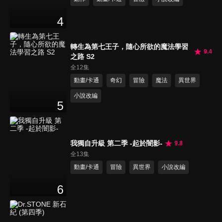
4
轉生為第七王子，隨心所欲的魔法學習
9.4
之路 S2
全12集
動畫/卡通
奇幻
冒險
魔法
異世界
小說改編
5
我獨自升級 第二季 -起於闇影-
9.8
全13集
動畫/卡通
冒險
異世界
小說改編
6