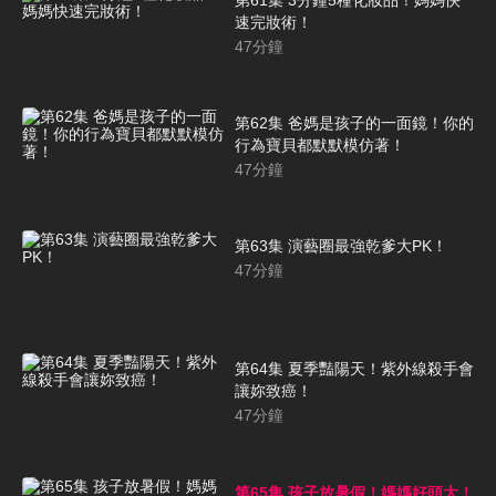
速完妝術！
47
分鐘
第62集 爸媽是孩子的一面鏡！你的
行為寶貝都默默模仿著！
47
分鐘
第63集 演藝圈最強乾爹大PK！
47
分鐘
第64集 夏季豔陽天！紫外線殺手會
讓妳致癌！
47
分鐘
第65集 孩子放暑假！媽媽好頭大！