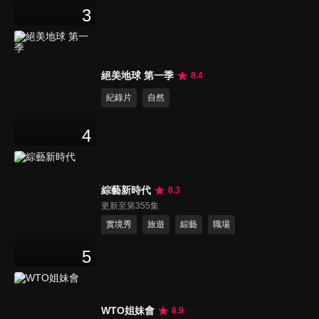
3
絕美地球 第一季
8.4
紀錄片
自然
4
綜藝新時代
8.3
更新至第355集
實境秀
旅遊
綜藝
職場
5
WTO姐妹會
8.9