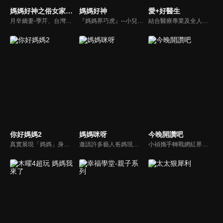
媽媽好神之俗女家務事
媽媽好神
愛+好醫生
月辛嬌妻-季芹、台灣好媳婦-佩甄，兩位世俗熟女 領軍各界菁英一起來探討你我關心的各種家務事。持續鎖定本節目就能夠讓你『俗女不出門，能知天下事』！
『媽媽界巧虎』─小兒科醫師黃瑽寧，『國民媽媽』─鍾欣凌，兩人領軍擁有十八般武藝的好神媽媽團，為全台媽媽們發聲，所有育兒新知，家庭秘辛，全家大小健康，都會在《媽媽好神》一一解惑！
結合醫療專業及全人關懷的新型態節目，主持人黃瑽寧醫師親訪家庭，跨領域醫療顧問團全方位檢視，提供最完整、實用和正確的資訊來守護孩子的健康。
你好媽媽2
媽媽咪呀
今晚開讚吧
真實展現「媽媽」身份的更多社會觸角，探討對「媽媽」概念的時代定義，探訪更多的當代媽媽。每期走進嘉賓生活，探討母親在家庭中、在自己生命中的位置。
邀請許多藝人爸媽現身說法，與相關專家顧問共同討論分享，以談話的方式進行，對一人爸媽和名人家庭教育有興趣的朋友一定不能錯過。
小禎攜手轉戰網紅界獲好評的羅時豐主持綜藝節目《今晚開讚吧》，節目嘗試創新互動式節目，帶動討論時事及創新的議題，打破傳統的談話模式，進而更貼近網路群眾。