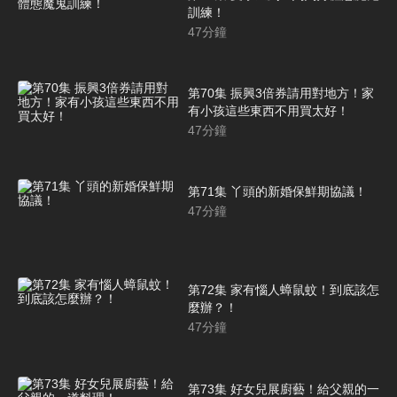
訓練！
47
分鐘
第70集 振興3倍券請用對地方！家
有小孩這些東西不用買太好！
47
分鐘
第71集 丫頭的新婚保鮮期協議！
47
分鐘
第72集 家有惱人蟑鼠蚊！到底該怎
麼辦？！
47
分鐘
第73集 好女兒展廚藝！給父親的一