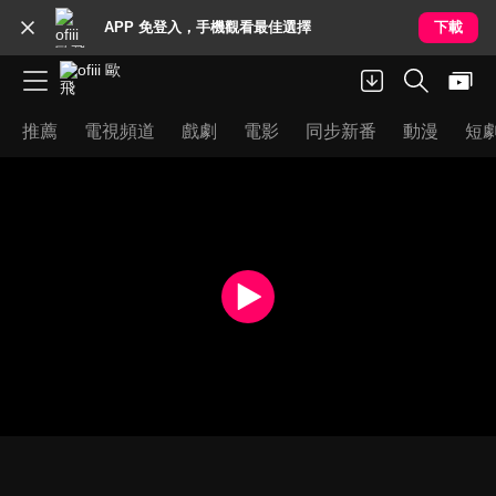
APP 免登入，手機觀看最佳選擇
下載
推薦
電視頻道
戲劇
電影
同步新番
動漫
短