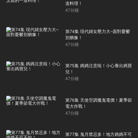
道料理！
47
分鐘
第74集 現代婦女壓力大~面對憂鬱
別猶豫！
47
分鐘
第75集 媽媽注意啦！小心養出媽寶
兒！
47
分鐘
第76集 天使空調魔鬼電價！夏季節
電大作戰！
47
分鐘
第77集 鬼月禁忌多！地方媽媽不可