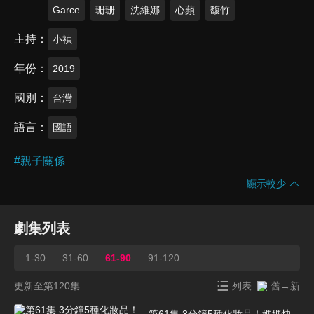
Garce
珊珊
沈維娜
心蘋
馥竹
主持
小禎
年份
2019
國別
台灣
語言
國語
#
親子關係
顯示較少
劇集列表
1-30
31-60
61-90
91-120
更新至第120集
列表
舊→新
第61集 3分鐘5種化妝品！媽媽快