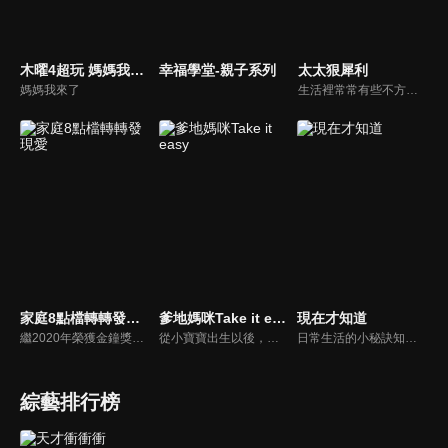
木曜4超玩 媽媽我來了
幸福學堂-親子系列
太太狠犀利
媽媽我來了
生活裡常常有些不方便，但其實只要有一些小創意，就會讓生活變得更有趣，就讓美食達人焦志方與生活玩家巴鈺帶領專家們，告訴大家最即時、最便利、最實用的解決之道！
家庭8點檔轉轉發現愛
爹地媽咪Take it easy
現在才知道
繼2020年榮獲金鐘獎「生活風格節目主持人獎」，2021年再度入圍，從真理出發的家庭談話性節目，針對現代婚姻家庭議題讓您輕鬆掌握關注方向。
從小寶寶出生以後，父母親就該使承受各種各樣的壓力。小寶寶的健康，教育費的負擔，乃至於社會跟親友的期許，都讓父母整日擔憂。本集節目還邀請台北醫院大學附設醫院的臨床心理師黃意霖，提供紓解壓力的方法。
日常生活的小秘訣知多少？由理財專家賴憲政、美麗人妻季芹，用貼近民心的實際案例、最新時事的話題來分析研討，讓你了解生活中的理財消費、民生、旅遊等問題。
綜藝排行榜