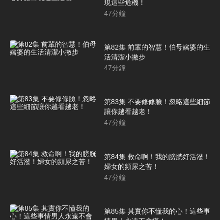
現這些危機！
47
分鐘
第82集 前輩的智慧！伯母嬸婆的生
活清潔小撇步
47
分鐘
第83集 不要修修臉！忽略這些細節
讓你越看越老！
47
分鐘
第84集 救命啊！我的膀胱好活潑！
婦女的頻尿之苦！
47
分鐘
第85集 其實你不懂我的心！這些事