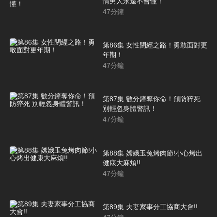
情男人永遠不會懂！
47
分鐘
第86集 女性閉經之路！勇敢面對更
年期！
47
分鐘
第87集 數分鐘奪你命！預防猝死
別輕忽身體警訊！
47
分鐘
第88集 嫦娥玉兔烤肉節!小心烤出
健康大麻煩!!
47
分鐘
第89集 夫妻家事分工協商大會!!