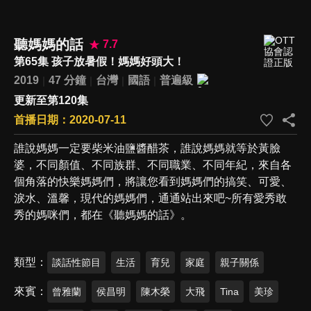
聽媽媽的話
7.7
第65集 孩子放暑假！媽媽好頭大！
2019
47 分鐘
台灣
國語
普遍級
更新至第120集
首播日期：2020-07-11
誰說媽媽一定要柴米油鹽醬醋茶，誰說媽媽就等於黃臉
婆，不同顏值、不同族群、不同職業、不同年紀，來自各
個角落的快樂媽媽們，將讓您看到媽媽們的搞笑、可愛、
淚水、溫馨，現代的媽媽們，通通站出來吧~所有愛秀敢
秀的媽咪們，都在《聽媽媽的話》。
類型
談話性節目
生活
育兒
家庭
親子關係
來賓
曾雅蘭
侯昌明
陳木榮
大飛
Tina
美珍