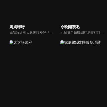
媽媽咪呀
今晚開讚吧
邀請許多藝人爸媽現身說法，與相關專家顧問共同討論分享，以談話的方式進行，對一人爸媽和名人家庭教育有興趣的朋友一定不能錯過。
小禎攜手轉戰網紅界獲好評的羅時豐主持綜藝節目《今晚開讚吧》，節目嘗試創新互動式節目，帶動討論時事及創新的議題，打破傳統的談話模式，進而更貼近網路群眾。