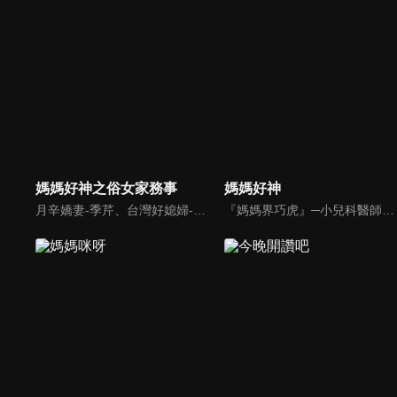
媽媽好神之俗女家務事
媽媽好神
月辛嬌妻-季芹、台灣好媳婦-佩甄，兩位世俗熟女 領軍各界菁英一起來探討你我關心的各種家務事。持續鎖定本節目就能夠讓你『俗女不出門，能知天下事』！
『媽媽界巧虎』─小兒科醫師黃瑽寧，『國民媽媽』─鍾欣凌，兩人領軍擁有十八般武藝的好神媽媽團，為全台媽媽們發聲，所有育兒新知，家庭秘辛，全家大小健康，都會在《媽媽好神》一一解惑！