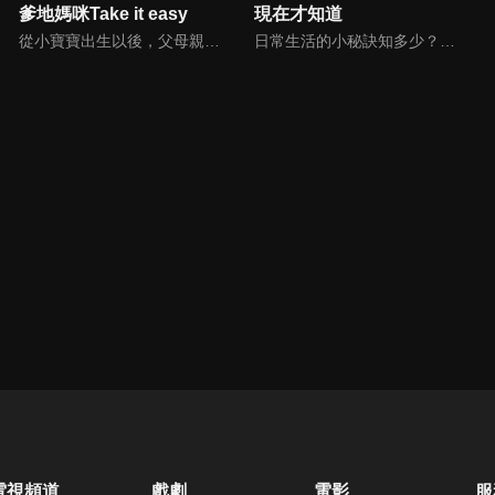
爹地媽咪Take it easy
現在才知道
從小寶寶出生以後，父母親就該使承受各種各樣的壓力。小寶寶的健康，教育費的負擔，乃至於社會跟親友的期許，都讓父母整日擔憂。本集節目還邀請台北醫院大學附設醫院的臨床心理師黃意霖，提供紓解壓力的方法。
日常生活的小秘訣知多少？由理財專家賴憲政、美麗人妻季芹，用貼近民心的實際案例、最新時事的話題來分析研討，讓你了解生活中的理財消費、民生、旅遊等問題。
電視頻道
戲劇
電影
服