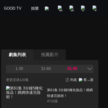
GOOD TV
娛樂
美食旅遊
新聞政論
汽車
劇集列表
推薦影片
1-30
31-60
61-90
更新至第120集
列表
舊→新
第61集 3分鐘5種化妝品！媽媽
快速完妝術！
47
分鐘