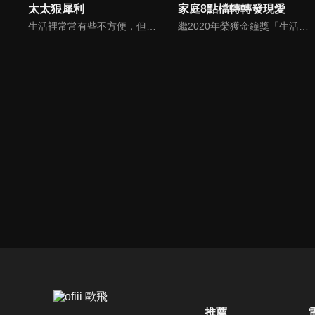
太太狠犀利
家庭8點檔轉轉發現愛
生活裡常常有些不方便，但其實只要有一些小創意，就會讓生活變得更有趣，就讓美食達人焦志方與生活玩家巴鈺帶領專家們，告訴大家最即時、最便利、最實用的解決之道！
繼2020年榮獲金鐘獎「生活風格節目主持人獎」，2021年再度入圍，從真理出發的家庭談話性節目，針對現代婚姻家庭議題讓您輕鬆掌握關注方向。
推薦