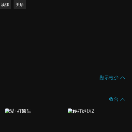
漢娜
美珍
顯示較少
收合