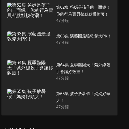
第62集 爸媽是孩子的一面鏡！
你的行為寶貝都默默模仿著！
47
分鐘
第63集 演藝圈最強乾爹大PK！
47
分鐘
第64集 夏季豔陽天！紫外線殺
手會讓妳致癌！
47
分鐘
第65集 孩子放暑假！媽媽好頭
大！
47
分鐘
第66集 子欲養而親不待！長輩