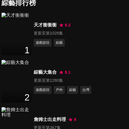
的後半生照護規劃！
綜藝排行榜
47
分鐘
第67集 夏季展現自信！媽媽打
天才衝衝衝
9.3
造局部好體態！
更新至第1028集
47
分鐘
遊戲節目
綜藝
1
第68集 夫妻生活費協商大會！
47
分鐘
綜藝大集合
9.1
第69集 夏季企劃！媽媽好體態
更新至第1280集
魔鬼訓練！
遊戲節目
戶外
綜藝
台灣
47
分鐘
2
第70集 振興3倍券請用對地
方！家有小孩這些東西不用買
詹姆士出走料理
9
47
分鐘
太好！
更新至第367集