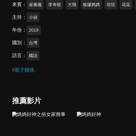
來賓
崔佩儀
李奇龍
大飛
狐獴媽媽
瑄瑄
花花
主持
小禎
年份
2019
國別
台灣
語言
國語
#
親子關係
推薦影片