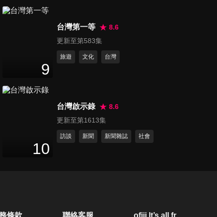
第80集 搶救孩子的菜英文！超
台灣第一等
前部署不能等！
8.6
47
分鐘
更新至第583集
旅遊
文化
台灣
第81集 睡眠品質不好！當心身
9
體出現這些危機！
47
分鐘
台灣啟示錄
8.6
第82集 前輩的智慧！伯母嬸婆
更新至第1613集
的生活清潔小撇步
47
分鐘
訪談
新聞
新聞雜誌
社會
10
第83集 不要修修臉！忽略這些
細節讓你越看越老！
47
分鐘
第84集 救命啊！我的膀胱好活
務條款
聯絡客服
ofiii lt’s all free