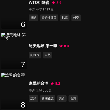
媽寶兒！
WTO姐妹會
8.9
47
分鐘
更新至第3487集
國際
談話性節目
綜藝
娛樂
第76集 天使空調魔鬼電價！夏
6
季節電大作戰！
47
分鐘
第77集 鬼月禁忌多！地方媽媽
絕美地球 第一季
8.4
不可不知！
紀錄片
自然
47
分鐘
7
第78集 這一家人真的輝常萁
怪！
47
分鐘
進擊的台灣
8.2
更新至第586集
第79集 開箱媽媽的家！無預警
訪談
新聞雜誌
美食
台灣
居家環境突擊檢查！
8
47
分鐘