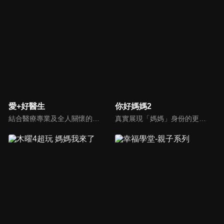
愛+好醫生
你好媽媽2
結合醫療專業及全人關懷的新型態節目，主持人黃瑽寧醫師親訪家庭，跨領域醫療顧問團全方位檢視，提供最完整、實用和正確的資訊來守護孩子的健康。
真實展現「媽媽」身份的更多社會觸角，探討對「媽媽」概念的時代定義，探訪更多的當代媽媽。每期走進嘉賓生活，探討母親在家庭中、在自己生命中的位置。