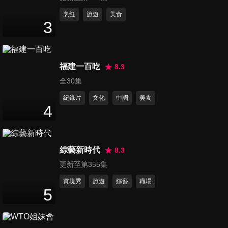
第71集 丫頭的新婚保鮮期協
烹飪
旅遊
美食
3
議！
47
分鐘
第72集 家有惱人蟑鼠蚊！到底
福建一百吃
8.3
該怎麼辦？！
全30集
47
分鐘
紀錄片
文化
中國
美食
4
第73集 好女兒展廚藝！給父親
的一道料理！
47
分鐘
綜藝新時代
8.3
更新至第355集
第74集 現代婦女壓力大~面對
憂鬱別猶豫！
實境秀
旅遊
綜藝
職場
5
47
分鐘
第75集 媽媽注意啦！小心養出