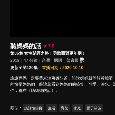
聽媽媽的話
7.7
第86集 女性閉經之路！勇敢面對更年期！
2019
47 分鐘
台灣
國語
普遍級
更新至第120集
首播日期：2020-10-10
誰說媽媽一定要柴米油鹽醬醋茶，誰說媽媽就等於黃臉婆
的快樂媽媽們，將讓您看到媽媽們的搞笑、可愛、淚水、
們，都在《聽媽媽的話》。
類型
談話性節目
生活
育兒
家庭
親子關係