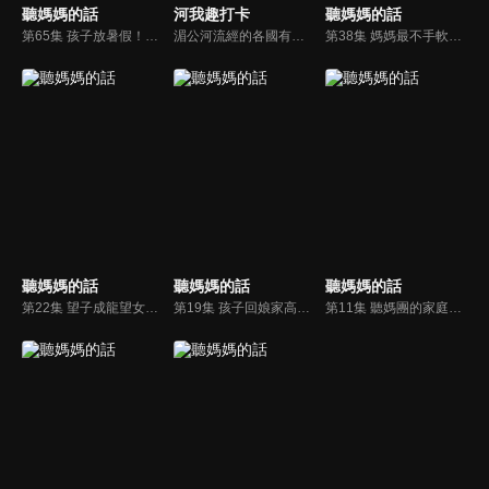
聽媽媽的話
河我趣打卡
聽媽媽的話
第65集 孩子放暑假！媽媽好頭大！
湄公河流經的各國有著豐富的飲食文化、生活文化、習俗，而這些不被外人熟知的故事，便成就傳奇的故事流傳於民間。 節目以大河為主要旅行目的，透過尋找傳奇、體驗在地生活、背包旅行、探訪大河流域各地的生活故事與生態。年輕具有冒險精神的主持人展開大河之旅，她們將沿著湄公河，帶著大家去旅行。
第38集 媽媽最不手軟的花費！小孩花費表大公開！
聽媽媽的話
聽媽媽的話
聽媽媽的話
第22集 望子成龍望女成鳳！對孩子未來的期許！
第19集 孩子回娘家高興顧！聽媽團秘密之夜！
第11集 聽媽團的家庭財務規劃表！