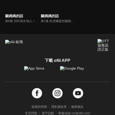
聽媽媽的話
聽媽媽的話
第6集 別叫我女強人！職場媽媽辛酸記！
第1集 臥虎藏龍的聽媽團來囉
下載 ofiii APP
版權與商標
隱私權政策
服務條款
常見問題
用戶回饋
客服信箱 csr@ofiii.com