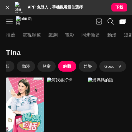
APP 免登入，手機觀看最佳選擇
下載
推薦
電視頻道
戲劇
電影
同步新番
動漫
短
Tina
電影
動漫
兒童
綜藝
娛樂
Good TV