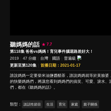
聽媽媽的話
7.7
第118集 爸爸vs媽媽！育兒事件腦迴路差好大！
2019
47 分鐘
台灣
國語
普遍級
更新至第120集
首播日期：2021-01-17
誰說媽媽一定要柴米油鹽醬醋茶，誰說媽媽就等於黃臉婆
的快樂媽媽們，將讓您看到媽媽們的搞笑、可愛、淚水、
們，都在《聽媽媽的話》。
類型
談話性節目
生活
育兒
家庭
親子關係