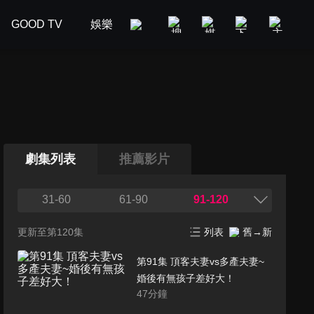
GOOD TV
娛樂
美食旅遊
新聞政論
汽車
劇集列表
推薦影片
31-60
61-90
91-120
更新至第120集
列表
舊→新
第91集 頂客夫妻vs多產夫妻~
婚後有無孩子差好大！
47
分鐘