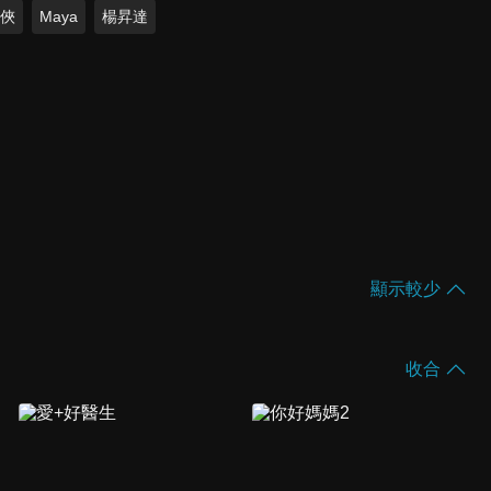
大俠
Maya
楊昇達
顯示較少
收合