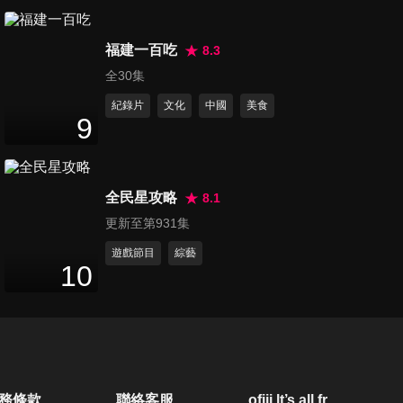
第110集 現代料理新觀念~媽媽
福建一百吃
的減醣元氣便當！
8.3
47
分鐘
全30集
紀錄片
文化
中國
美食
第111集 夫妻交友管制協商大
9
會！
47
分鐘
全民星攻略
8.1
第112集 天冷別再當酷酷嫂~揪
更新至第931集
出你的咳嗽根源吧！
47
分鐘
遊戲節目
綜藝
10
第113集 爸媽好難啟齒！與孩
子的性教育攻防戰！
47
分鐘
第114集 孩子與寵物能和睦相
務條款
聯絡客服
ofiii lt’s all free