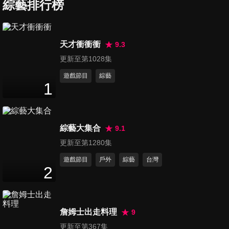
你我做起！
綜藝排行榜
47
分鐘
第97集 媽媽的人生經驗談！遇
天才衝衝衝
9.3
到這些狀況小心遇渣男！
更新至第1028集
47
分鐘
遊戲節目
綜藝
1
第98集 現代詐騙手法五花八
門！不知不覺血汗錢瞬間蒸
47
分鐘
發！
綜藝大集合
9.1
第99集 居家按摩不求人！不用
更新至第1280集
花錢也能享受的六星級按摩技
遊戲節目
戶外
綜藝
台灣
47
分鐘
巧！
2
第100集 盯3C追劇看歐爸好開
心！小心盯出眼睛大問題！
詹姆士出走料理
9
47
分鐘
更新至第367集