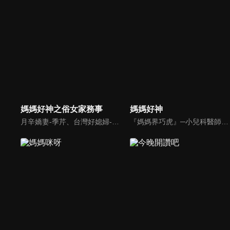
媽媽好神之俗女家務事
媽媽好神
月辛嬌妻-季芹、台灣好媳婦-佩甄，兩位世俗熟女 領軍各界菁英一起來探討你我關心的各種家務事。持續鎖定本節目就能夠讓你『俗女不出門，能知天下事』！
『媽媽界巧虎』─小兒科醫師黃瑽寧，『國民媽媽』─鍾欣凌，兩人領軍擁有十八般武藝的好神媽媽團，為全台媽媽們發聲，所有育兒新知，家庭秘辛，全家大小健康，都會在《媽媽好神》一一解惑！