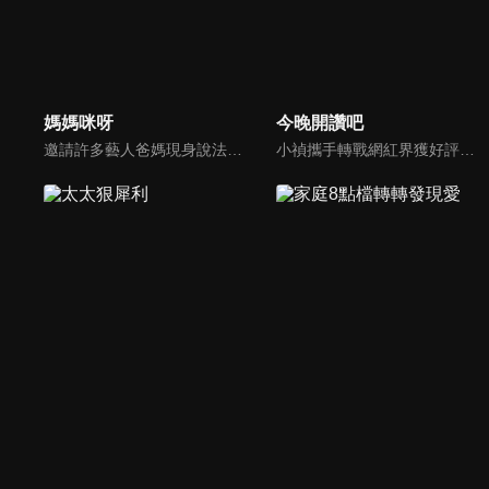
媽媽咪呀
今晚開讚吧
邀請許多藝人爸媽現身說法，與相關專家顧問共同討論分享，以談話的方式進行，對一人爸媽和名人家庭教育有興趣的朋友一定不能錯過。
小禎攜手轉戰網紅界獲好評的羅時豐主持綜藝節目《今晚開讚吧》，節目嘗試創新互動式節目，帶動討論時事及創新的議題，打破傳統的談話模式，進而更貼近網路群眾。