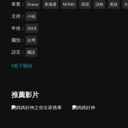
來賓
Grace
朱海君
NONO
瑄瑄
涼粉
美珍
主持
小禎
年份
2019
國別
台灣
語言
國語
#
親子關係
推薦影片