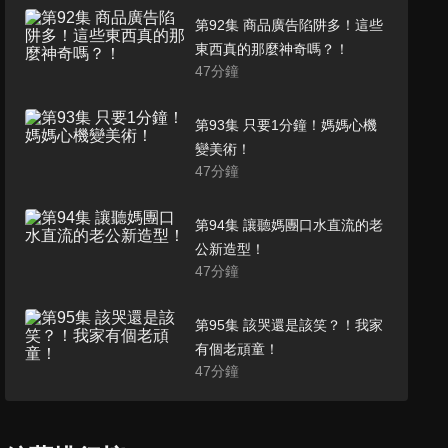
第92集 商品廣告陷阱多！這些
東西真的那麼神奇嗎？！
47
分鐘
第93集 只要1分鐘！媽媽心機
變美術！
47
分鐘
第94集 讓聽媽團口水直流的老
公新造型！
47
分鐘
第95集 該哭還是該笑？！我家
有個老頑童！
47
分鐘
第96集 拒絕職場性別歧視！從