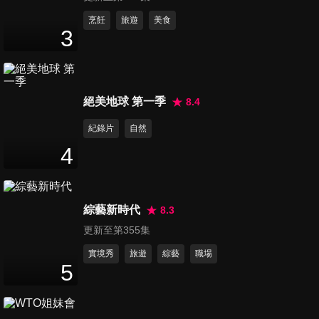
第101集 韓家軍報到！韓家兒
烹飪
旅遊
美食
3
女挑戰韓家規！
47
分鐘
第102集 爸媽帶孩子差好大！
絕美地球 第一季
8.4
老公居家育兒全都錄！
47
分鐘
紀錄片
自然
4
第103集 天有不測風雲！預立
遺囑很重要！
47
分鐘
綜藝新時代
8.3
更新至第355集
第104集 測謊機在前！老公謊
言無所遁形！
實境秀
旅遊
綜藝
職場
5
47
分鐘
第105集 那些年媽媽流行的~孩