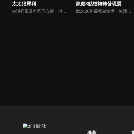
太太狠犀利
家庭8點檔轉轉發現愛
生活裡常常有些不方便，但其實只要有一些小創意，就會讓生活變得更有趣，就讓美食達人焦志方與生活玩家巴鈺帶領專家們，告訴大家最即時、最便利、最實用的解決之道！
繼2020年榮獲金鐘獎「生活風格節目主持人獎」，2021年再度入圍，從真理出發的家庭談話性節目，針對現代婚姻家庭議題讓您輕鬆掌握關注方向。
推薦