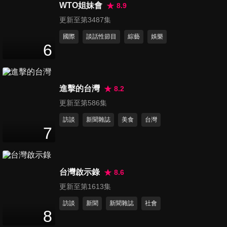
子你都看的懂嗎？！
WTO姐妹會
8.9
47
分鐘
更新至第3487集
國際
談話性節目
綜藝
娛樂
第106集 駕照是不是雞腿換
6
的？！媽媽開車技能自我檢
47
分鐘
視！
進擊的台灣
8.2
第107集 丈母娘看女婿！越看
更新至第586集
越有趣？！還是越有氣？！
47
分鐘
訪談
新聞雜誌
美食
台灣
7
第108集 讓美眉都忌妒！媽媽
的冬季微性感穿搭！
47
分鐘
台灣啟示錄
8.6
更新至第1613集
第109集 大姐說了算！突擊靜
訪談
新聞
新聞雜誌
社會
香道遠的家！
8
47
分鐘