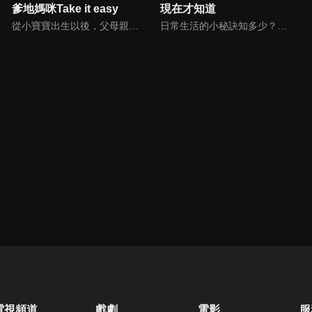
爹地媽咪Take it easy
現在才知道
從小寶寶出生以後，父母親就該使承受各種各樣的壓力。小寶寶的健康，教育費的負擔，乃至於社會跟親友的期許，都讓父母整日擔憂。本集節目還邀請台北醫院大學附設醫院的臨床心理師黃意霖，提供紓解壓力的方法。
日常生活的小秘訣知多少？由理財專家賴憲政、美麗人妻季芹，用貼近民心的實際案例、最新時事的話題來分析研討，讓你了解生活中的理財消費、民生、旅遊等問題。
電視頻道
戲劇
電影
服