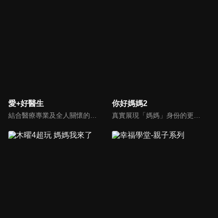
愛+好醫生
你好媽媽2
結合醫療專業及全人關懷的新型態節目，主持人黃瑽寧醫師親訪家庭，跨領域醫療顧問團全方位檢視，提供最完整、實用和正確的資訊來守護孩子的健康。
真實展現「媽媽」身份的更多社會觸角，探討對「媽媽」概念的時代定義，探訪更多的當代媽媽。每期走進嘉賓生活，探討母親在家庭中、在自己生命中的位置。