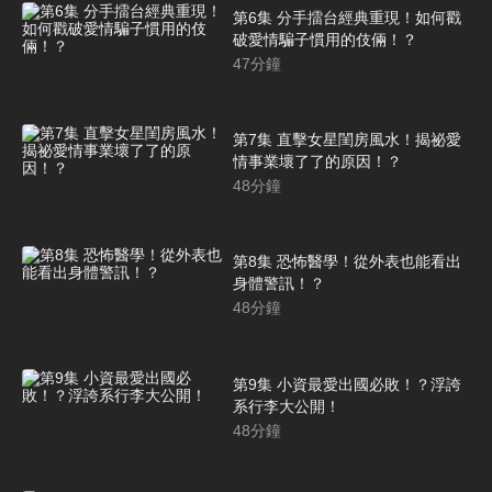
第6集 分手擂台經典重現！如何戳
破愛情騙子慣用的伎倆！？
47
分鐘
第7集 直擊女星閨房風水！揭祕愛
情事業壞了了的原因！？
48
分鐘
第8集 恐怖醫學！從外表也能看出
身體警訊！？
48
分鐘
第9集 小資最愛出國必敗！？浮誇
系行李大公開！
48
分鐘