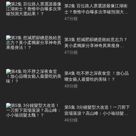
第2集 百位路人票選誰最像江湖術
士？詹惟中自曝多次準確預測大選
結果！？
47
分鐘
第3集 想減肥卻總是敗給意志力？
黃小柔獨家分享神奇異果瘦身
法！？
47
分鐘
第4集 吃不胖之深夜食堂 ！放心品
嚐女藝人最愛吃的美味！？
48
分鐘
第5集 3分鐘髮型大改造！一刀剪下
當場落淚？高山峰：小小瑜頭髮太
醜！？
46
分鐘