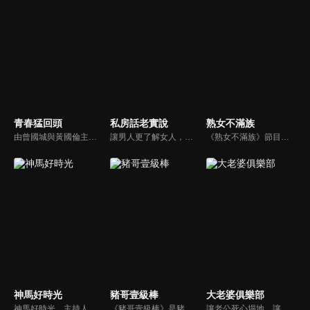
青春猛回頭
私房話老實說
熟女不滿族
由曾國城與黃國倫主持，節目中邀請20位20歲以下青少年組成青春團，另一邊則為年紀相較成熟的藝人來賓為不老團，每集分別就一件青少年必定遇見的事件討論，看兩個不同年代的人們，所擁有的不同看法與立場。帶領讓觀眾一起回到那些年的青春歲月！
讓男人更了解女人，女人更了解自己 ，揭密女性私房話，讓療癒專家教你更愛自己！由于美人和納豆攜手主持，更多你想知道的女性私密話題都在《私房話老實說》。
《熟女不滿族》節目主題均有關25-49歲的未婚女性，這些熟女們漂亮卻擔心嫁不出去，獨立卻希望有人疼，最怕寂寞，只能用工作填滿時間，她們是最矛盾最不滿足的一群人。
神馬好時光
豬哥壹級棒
大老婆俱樂部
神馬好時光，主持人為Lollipop-F的小煜、威廉以及蝴蝶姐姐。節目主打網路人氣正妹，每個神馬正妹各具特色和才藝，都會在節目中演出；節目除了會為觀眾介紹新奇的事物外，也會不定期介紹從未在電視上曝光的正妹，另外也將安排大牌藝人和神馬正妹即興演出，考驗她們的反應能力。
《豬哥壹級棒》是豬哥亮與苗可麗主持的大型綜藝節目，看秀場天王豬哥亮獨特的豬式詼諧，增添了真性情、真感動，來賓分享自身感人故事，節目笑中帶淚猶如一場真情三溫暖。
讓老公死心塌地、讓情場浪子甘心變成溫馴乖貓的女人們究竟有什麼驚人法寶？犀利又不失詼諧的訪談功力，加上爆炸性的辛辣話題，是您絕對不能錯過的節目。狄鶯、屈中恆聯手主持談話新節目《大老婆俱樂部》，辣媽狄鶯加上好好先生屈中恆，規劃每集都會邀請名人夫婦來討論現代婚姻的問題。