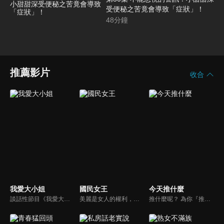
受便秘之苦竟會導致「症狀」！
48
分鐘
推薦影片
收合
我愛大小姐
國民女王
今天推什麼
談話性節目《我愛大小姐》是由吳淡如、林慧萍主持的一檔談話性節目，講訴女人間的那些事。
美麗是女人的權利，不美也很難！變美不再是夢想，女王們讓我們成為最懂你的人！主持人曾國城帶領美人圈達人還有億萬美妝部落客們齊聚一堂，讓妳輕鬆變美麗！
推什麼呢？ 為你『推』上熱騰騰第一手消息！時下最新、最夯！吃喝玩樂食衣住行藝文活動，哪邊流行哪邊去！好物推薦真心不騙！跟著《今天推什麼》走在潮流最前線！