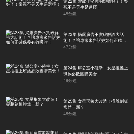
第22集 愛故作堅強的妳聽好了！樂
觀不是天生是選擇！
48
分鐘
第23集 揭露廣告不實破解誇大話
術！？讓專家來告訴妳如何正確保
養有效吸收！
47
分鐘
第24集 辦公室小確幸！女星推推上
班族必敗團購美食！
48
分鐘
第25集 女星形象大改造！擺脫刻板
煥然一新？
48
分鐘