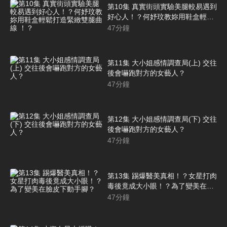
第10集 真實街頭實驗美腿較易遇到
好心人！？何妤玟教妳用鞋盒輕鬆
打造緊緻雙腿曲線 ！？
47
分鐘
第11集 大小姐感情調查局(上) 交往
後會嚇跑對方的女藝人？
47
分鐘
第12集 大小姐感情調查局(下) 交往
後會嚇跑對方的女藝人？
47
分鐘
第13集 踢爆醫美真相！？女星打肉
毒後竟成大小眼！？為了變美在臉
皮下動手腳？
47
分鐘