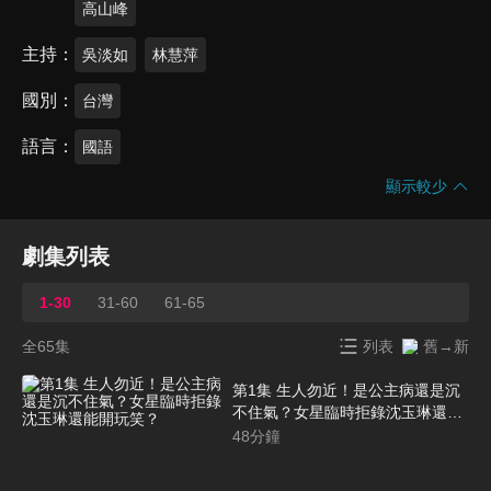
高山峰
主持
吳淡如
林慧萍
國別
台灣
語言
國語
顯示較少
劇集列表
1-30
31-60
61-65
全65集
列表
舊→新
第1集 生人勿近！是公主病還是沉
不住氣？女星臨時拒錄沈玉琳還能
開玩笑？
48
分鐘