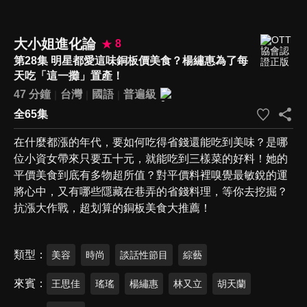
大小姐進化論
8
第28集 明星都愛這味銅板價美食？楊繡惠為了每
天吃「這一攤」置產！
47 分鐘
台灣
國語
普遍級
全65集
在什麼都漲的年代，要如何吃得省錢還能吃到美味？是哪
位小資女帶來只要五十元，就能吃到三樣菜的好料！她的
平價美食到底有多物超所值？對平價料裡嗅覺最敏銳的運
將心中，又有哪些隱藏在巷弄的省錢料理，等你去挖掘？
抗漲大作戰，超划算的銅板美食大推薦！
類型
美容
時尚
談話性節目
綜藝
來賓
王思佳
瑤瑤
楊繡惠
林又立
胡天蘭