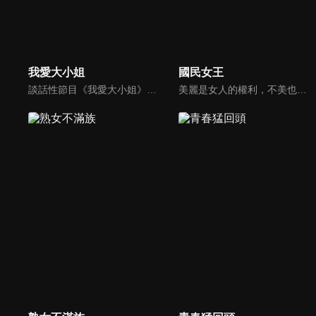
我愛大小姐
國民女王
談話性節目《我愛大小姐》是由吳淡如、林慧萍主持的一檔談話性節目，講訴女人間的那些事。
美麗是女人的權利，不美也很難！變美不再是夢想，女王們讓我們成為最懂你的人！主持人曾國城帶領美人圈達人還有億萬美妝部落客們齊聚一堂，讓妳輕鬆變美麗！