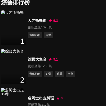
何戳破愛情騙子慣用的伎
綜藝排行榜
47
分鐘
倆！？
第7集 直擊女星閨房風水！揭
天才衝衝衝
9.3
祕愛情事業壞了了的原因！？
更新至第1028集
48
分鐘
遊戲節目
綜藝
1
第8集 恐怖醫學！從外表也能
看出身體警訊！？
48
分鐘
綜藝大集合
9.1
第9集 小資最愛出國必敗！？
更新至第1280集
浮誇系行李大公開！
遊戲節目
戶外
綜藝
台灣
48
分鐘
2
第10集 真實街頭實驗美腿較易
遇到好心人！？何妤玟教妳用
詹姆士出走料理
9
47
分鐘
鞋盒輕鬆打造緊緻雙腿曲線
更新至第367集