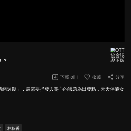
！？
下載 ofiii
收藏
分享
情緒週期」，最需要抒發與關心的議題為出發點，天天伴隨女
文
林秋香