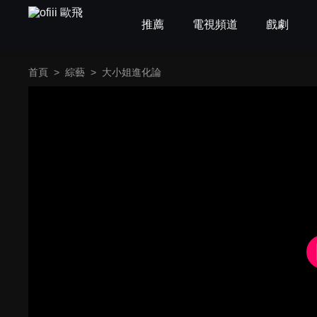
推薦
電視頻道
戲劇
首頁
>
綜藝
>
大小姐進化論