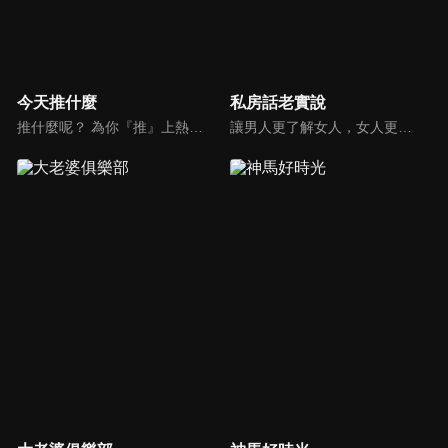
今天推什麼
私房話老實說
推什麼呢？ 為你『推』上熱騰騰第一手消息！時下最新、最夯！吃喝玩樂食衣住行藝文活動，哪邊流行哪邊去！好物推薦真心不騙！跟著《今天推什麼》走在潮流最前線！
讓男人更了解女人，女人更了解自己 ，揭密女性私房話，讓療癒專家教你更愛自己！由于美人和納豆攜手主持，更多你想知道的女性私密話題都在《私房話老實說》。