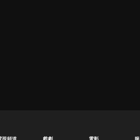
電視頻道
戲劇
電影
服