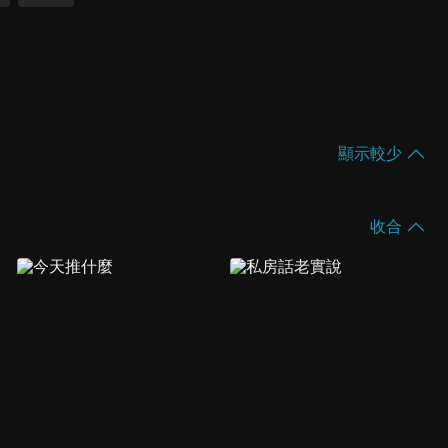
顯示較少
收合