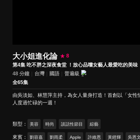
大小姐進化論
8
第4集 吃不胖之深夜食堂 ！放心品嚐女藝人最愛吃的美味
48 分鐘
台灣
國語
普遍級
全65集
由吳淡如、林慧萍主持，為女人量身打造！首創以「女性
人度過忙碌的一週！
類型
美容
時尚
談話性節目
綜藝
來賓
劉容嘉
劉雨柔
Apple
許維恩
黃鐙輝
吳恩