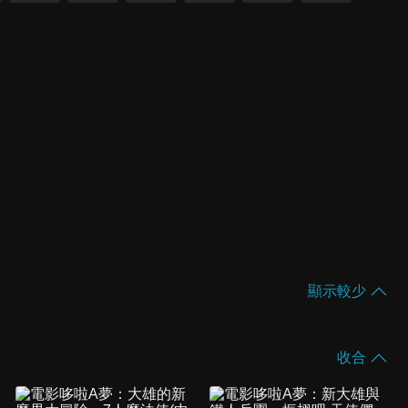
顯示較少
收合