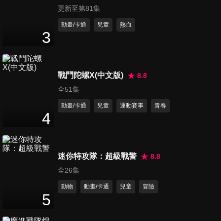
更新至第81集
動畫/卡通
兒童
熱血
3
戰鬥陀螺X(中文版)
8.8
全51集
動畫/卡通
兒童
運動賽事
青春
4
迷你特攻隊：超級戰警
8.8
全26集
動物
動畫/卡通
兒童
冒險
5