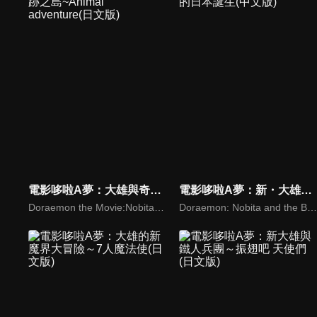
電影哆啦A夢：大雄與奇跡之島~Animal adventure(日文版)
電影哆啦A夢：新・大雄的日本誕生(中文版)
Doraemon the Movie:Nobita and The Last Haven -Animal Adventure-
Doraemon: Nobita and the Birth of Japan