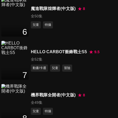
魔進戰隊煌輝者(中文版)
8
全50集
兒童
特攝
6
HELLO CARBOT衝鋒戰士S5
9.5
全52集
動畫/卡通
兒童
冒險
7
機界戰隊全開者(中文版)
8
全49集
兒童
特攝