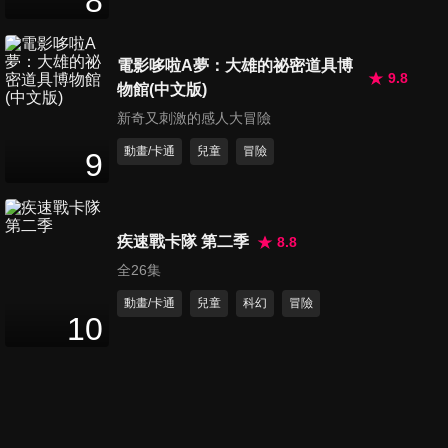
8
電影哆啦A夢：大雄的祕密道具博
9.8
物館(中文版)
新奇又刺激的感人大冒險
動畫/卡通
兒童
冒險
9
疾速戰卡隊 第二季
8.8
全26集
動畫/卡通
兒童
科幻
冒險
10