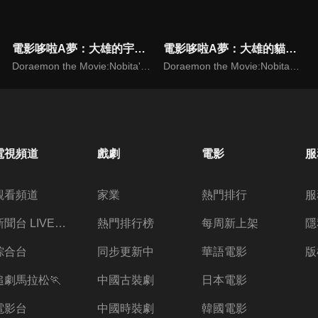
電影哆啦A夢：大雄的宇宙漂流記(中文版)
電影哆啦A夢：大雄的貓狗時空傳(日文版)
Doraemon the Movie:Nobita's Drifts in the Universe
Doraemon the Movie:Nobita in the Wan-Nyan Space-time Odyssey
電視頻道
戲劇
電影
服
觀看頻道
家業
熱門排行
服
新聞台 LIVE 直播
熱門排行榜
每周新上架
隱
綜合台
同步更新中
華語電影
版
追劇馬拉松🏃
中國古裝劇
日本電影
電影台
中國時裝劇
韓國電影