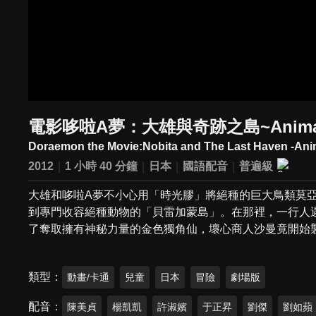
電影哆啦A夢：大雄與奇跡之島~Animal a
Doraemon the Movie:Nobita and The Last Haven -Ani
2012
1 小時 40 分鐘
日本
國語配音
普遍級
大雄和哆啦A夢不小心用「時光膠」將絕種的巨大鳥類莫
到專門收容絕種動物的「貝雷加蒙島」。在那裡，一行人
了奪取擁有神秘力量的金色獨角仙，壞心商人沙曼竟開始
類型
動畫/卡通
兒童
日本
冒險
劇場版
配音
陳美貞
楊凱凱
許淑嬪
于正昇
劉傑
劉如蘋