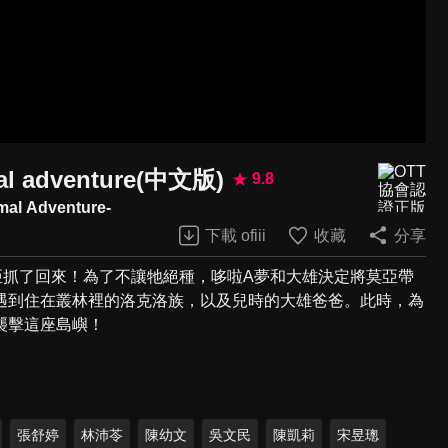
dventure(中文版)
9.8
mal Adventure-
下載 ofiii
收藏
分享
亞抓了回來！為了不讓牠絕種，哆啦A夢和大雄決定將莫亞帶
遇到住在叢林裡的洛克洛族，以及兒時的大雄爸爸。此時，為
襲擊這座島嶼！
張舒婷
林沛苓
陳幼文
吳文民
陳凱莉
宋昱璁