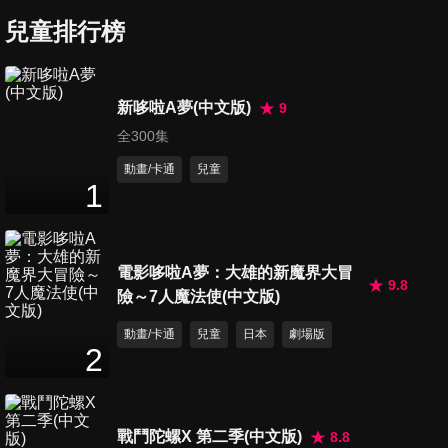
兒童排行榜
新哆啦A夢(中文版)
9
全300集
動畫/卡通
兒童
1
電影哆啦A夢：大雄的新魔界大冒
9.8
險～7人魔法使(中文版)
動畫/卡通
兒童
日本
劇場版
2
戰鬥陀螺X 第二季(中文版)
8.8