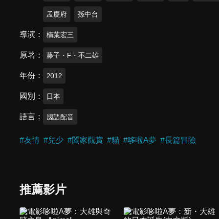
孟慶府
孫中台
導演
楠葉宏三
原著
藤子・F・不二雄
年份
2012
國別
日本
語言
國語配音
#
友情
#
兒少
#
闔家觀賞
#
貓
#
哆啦A夢
#
長篇冒險
推薦影片