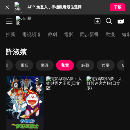
APP 免登入，手機觀看最佳選擇
下載
推薦
電視頻道
戲劇
電影
同步新番
動漫
短
許淑嬪
戲劇
電影
動漫
兒童
綜藝
娛樂
Goo