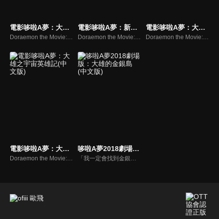
電影哆啦A夢：大雄與翼之勇者(中文版)
電影哆啦A夢：新大雄的恐龍(中文版)
電影哆啦A夢：大雄的祕密道具博物館(中文版)
Doraemon the Movie:Nobita and the Winged Brave Men
Doraemon the Movie:Nobita’s Dinosaur 2006
Doraemon the Movie:Nobita in the Secret Gadgets Museum
電影哆啦A夢：大雄之宇宙英雄記(中文版)
哆啦A夢2018劇場版：大雄的金銀島(中文版)
Doraemon the Movie:Nobita and the Space Heroes
「我一定會找到金銀島！」大雄這麼對胖虎宣言後，就向哆啦A夢求救，使用道具「尋寶地圖」尋找金銀島。沒想到，地圖指示出來的位置，居然是太平洋上莫名冒出來的新島嶼！大雄一行人搭船前往金銀島，就在即將靠岸時，卻有海盜來襲，靜香更被抓到海盜船上！神秘寶島究竟藏著什麼秘密？他們能否救出靜香？