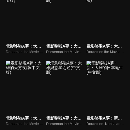
電影哆啦A夢：大雄與夢幻三劍士(中文版)
電影哆啦A夢：大雄與迷宮之旅(中文版)
電影哆啦A夢：大雄與雲之王國(中文版)
Doraemon the Movie: Nobita's Three Visionary Swordsmen
Doraemon the Movie: Nobita and the Tin Labyrinth
Doraemon the Movie: Nobita and the Kingdom of Clouds
電影哆啦A夢：大雄的天方夜譚(中文版)
電影哆啦A夢：大雄與惑星之迷(中文版)
電影哆啦A夢：新・大雄的日本誕生(中文版)
Doraemon the Movie: Nobita's Dorabian Nights
Doraemon the Movie: Nobita and the Animal Planet
Doraemon: Nobita and the Birth of Japan