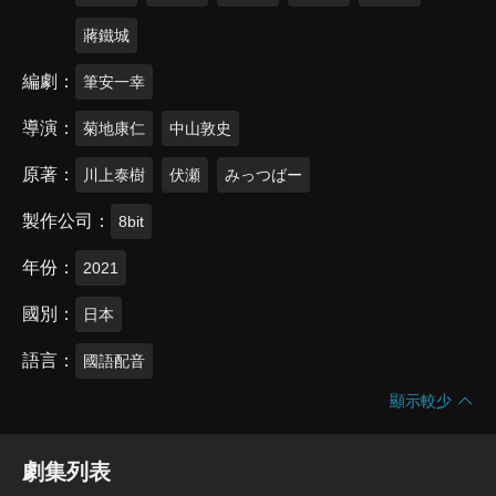
蔣鐵城
編劇
筆安一幸
導演
菊地康仁
中山敦史
原著
川上泰樹
伏瀬
みっつばー
製作公司
8bit
年份
2021
國別
日本
語言
國語配音
顯示較少
劇集列表