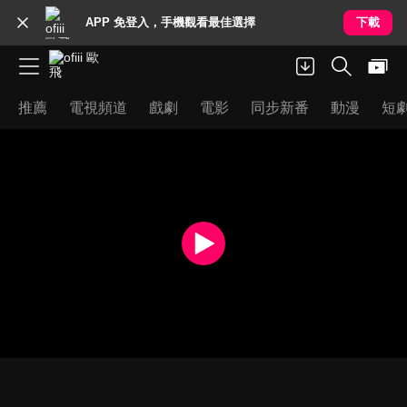
APP 免登入，手機觀看最佳選擇
下載
推薦
電視頻道
戲劇
電影
同步新番
動漫
短