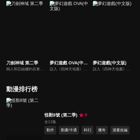
刀劍神域 第二季
夢幻遊戲 OVA(中文版)
夢幻遊戲(中文版)
桐人和亞絲娜約在東京的皇居見面，兩人談論著現實與虛擬世界的不同。此時，在線上遊戲Gun Gail Online中，發生有人在遊戲裡受到槍擊，現實中也心臟衰竭的奇特案件。政府「假想課」的課員菊岡調二郎找上了桐人，希望他能潛入Gun Gail Online與兇手接觸...。
誤入《四神天地書》世界的女主角們分別成為四個不同國家裡代表該國所屬之神的巫女。女主角們必須集結自己所屬的七星士，召喚出神明（神獸）拯救國家。其中，女主角夕城美朱被當作是紅南國的「朱雀巫女」，而美朱與自己手下「朱雀七星士」之一鬼宿發展出一段戀愛故事。
誤入《四神天地書》世界的女主角們分別成為四個不同國家裡代表該國所屬之神的巫女。女主角們必須集結自己所屬的七星士，召喚出神明（神獸）拯救國家。其中，女主角夕城美朱被當作是紅南國的「朱雀巫女」，而美朱與自己手下「朱雀七星士」之一鬼宿發展出一段戀愛故事。
動漫排行榜
怪獸8號 (第二季)
9
全13集
動作
動畫/卡通
科幻
獵奇
漫畫改編