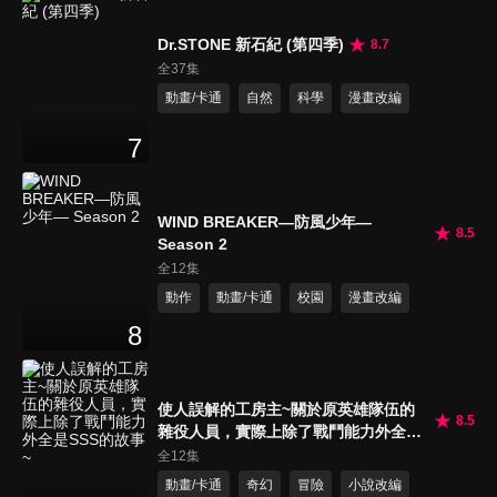
Dr.STONE 新石紀 (第四季)
8.7
全37集
動畫/卡通
自然
科學
漫畫改編
7
WIND BREAKER—防風少年—
8.5
Season 2
全12集
動作
動畫/卡通
校園
漫畫改編
8
使人誤解的工房主~關於原英雄隊伍的
8.5
雜役人員，實際上除了戰鬥能力外全是
SSS的故事~
全12集
動畫/卡通
奇幻
冒險
小說改編