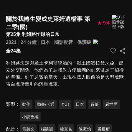
關於我轉生變成史萊姆這檔事 第
9.4
二季(國)
第25集 利姆路忙碌的日常
2021
24 分鐘
日本
國語配音
保護級
全24集
利姆路決定與魔王卡利翁統治的「獸王國猶拉瑟尼亞」建
立外交關係。他們為了迎接對方使節團的到來做足了招待
的準備。到了迎賓的當天，出現在眾人眼前的是大型魔獸
雷白虎所牽引的沉重虎車。
類型
動作
動畫/卡通
奇幻
日本
冒險
異世界
小說改編
配音
雷碧文
楊凱凱
穆宣名
陳彥鈞
孟慶府