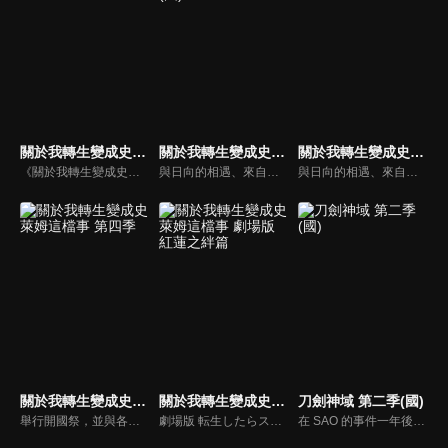
關於我轉生變成史萊姆這檔事
關於我轉生變成史萊姆這檔事 第三季(國)
關於我轉生變成史萊姆這檔事 第三季
《關於我轉生變成史萊姆這檔事》動漫線上看。上班族三上悟遭到隨機殺人魔刺殺身亡。當他醒來時發現自己轉生到了異世界。但是，他的模樣卻變成了史萊姆！在獲得了「利姆路」這個嶄新的史萊姆人生，並且來到了充滿各式種族的世界後，他決定以「打造出不分種族、讓大家都能夠快樂生活的國家」為目標──！
與日向的相遇、來自法爾姆斯王國的襲擊，以及進化成為魔王―――維爾德拉和伊弗利特在胃袋之中見證了這一連串的事件。從利姆路和維爾德拉相遇到現已經過了兩年的時間―――隨著時間的流逝，如今「最初的約定」實現的日子終於要到來了。一如往常的兩人依然帶著自我的步調，時而害怕著「某個東西」，時而回顧坦派斯特至今一路上的過往。
與日向的相遇、來自法爾姆斯王國的襲擊，以及進化成為魔王―――維爾德拉和伊弗利特在胃袋之中見證了這一連串的事件。從利姆路和維爾德拉相遇到現已經過了兩年的時間―――隨著時間的流逝，如今「最初的約定」實現的日子終於要到來了。一如往常的兩人依然帶著自我的步調，時而害怕著「某個東西」，時而回顧坦派斯特至今一路上的過往。
關於我轉生變成史萊姆這檔事 第四季
關於我轉生變成史萊姆這檔事 劇場版 紅蓮之絆篇
刀劍神域 第二季(國)
舉行開國祭，並與各國建立起邦交的魔國聯邦「坦派斯特」，朝著實現讓人類與魔物一起生活的世界「人魔共榮圈」邁出了步伐。跨越種族的隔閡攜手合作，魔國聯邦「坦派斯特」日益繁榮。然而，在這背後，卻有些人將魔王利姆路的崛起視為危險訊號。他們就是西爾特羅斯王國五大老之首的前「勇者」格蘭貝爾．羅素與其孫女瑪莉安貝爾．羅素。主張以支配守護人類的格蘭貝爾和瑪莉安貝爾布下重重計謀，並與利姆路發生衝突。另一方面，在黃金鄉埃爾德拉，魔王雷昂也基於某種目的展開了行動。身為人類守護者的勇者與支配世界的魔王。在各方謀略的彼此交錯之下，某位「勇者」即將甦醒――。懷抱著無法退讓的信念，利姆路的下一場戰鬥即將開始。
劇場版 転生したらスライムだった件 紅蓮の絆編
在 SAO 的事件一年後，桐人和亞絲娜重新適應了現實世界，恢復平靜的生活。這時網路遊戲「Gun Gale Online」裡又發生了奇怪的殺人事件，在網路世界中被「死槍」擊中的玩家，在現實世界也會因心臟衰竭而死亡。桐人接到總務省「假想課」的委託，找出「死槍」的真面目。