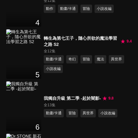
全12集
動作
動畫/卡通
冒險
小說改編
4
轉生為第七王子，隨心所欲的魔法學習
9.4
之路 S2
全12集
動畫/卡通
奇幻
冒險
魔法
異世界
小說改編
5
我獨自升級 第二季 -起於闇影-
9.8
全13集
動畫/卡通
冒險
異世界
小說改編
6