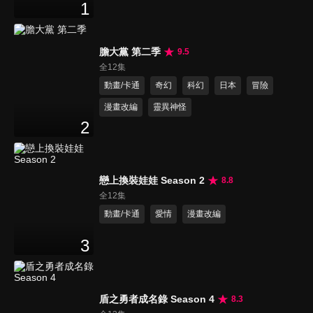
1
膽大黨 第二季
9.5
全12集
動畫/卡通
奇幻
科幻
日本
冒險
漫畫改編
靈異神怪
2
戀上換裝娃娃 Season 2
8.8
全12集
動畫/卡通
愛情
漫畫改編
3
盾之勇者成名錄 Season 4
8.3