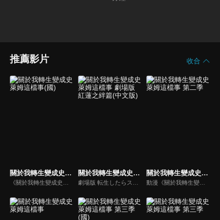
推薦影片
收合
關於我轉生變成史萊姆這檔事(國)
關於我轉生變成史萊姆這檔事 劇場版 紅蓮之絆篇(中文版)
關於我轉生變成史萊姆這檔事 第二季
《關於我轉生變成史萊姆這檔事》動漫線上看。上班族三上悟遭到隨機殺人魔刺殺身亡。當他醒來時發現自己轉生到了異世界。但是，他的模樣卻變成了史萊姆！在獲得了「利姆路」這個嶄新的史萊姆人生，並且來到了充滿各式種族的世界後，他決定以「打造出不分種族、讓大家都能夠快樂生活的國家」為目標──！
劇場版 転生したらスライムだった件 紅蓮の絆編
動漫《關於我轉生變成史萊姆這檔事 第2季》線上看。在獲得了「利姆路」這個嶄新的史萊姆人生後，認識了各式各樣種族並成功「打造出不分種族、讓大家都能夠快樂生活的國家」的目標──接下來，還會有什麼樣的冒險等著利姆路呢?