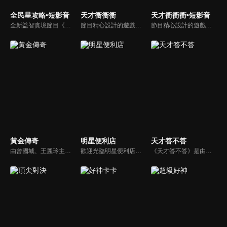
全民星攻略•短影音
天才衝衝衝
天才衝衝衝•短影音
全新益智實境節目《全民星攻略》，由館長曾國城擔任把關者，考驗著每個來挑戰九宮格益智遊戲藝人明星。想要攻略九宮格關卡，透過創意聯想、邏輯推理、理想分析，才有機會獲取智慧星幣，帶走夢幻大獎。
節目精心設計的遊戲內容，包括深受觀眾喜愛並且火紅於各大專院校的【TEMPO系列】，考驗藝人用肢體表達能力以及聯想能力的【你是WORD演】、【會演是英雄】，考驗英文程度的【EAR傳耳ABC】，超簡單、超爆笑的【看你怎麼說】，以及考驗藝人反應、機智以及隊友默契的【不可能的默契】等單元，逗趣又爆笑！
節目精心設計的遊戲內容，包括深受觀眾喜愛並且火紅於各大專院校的【TEMPO系列】，考驗藝人用肢體表達能力以及聯想能力的【你是WORD演】、【會演是英雄】，考驗英文程度的【EAR傳耳ABC】，超簡單、超爆笑的【看你怎麼說】，以及考驗藝人反應、機智以及隊友默契的【不可能的默契】等單元，逗趣又爆笑！
黃金傳奇
明星便利店
天才答不答
由曾國城、王麗玲主持，許多人記憶中的經典外景綜藝節目之一。每次闖關成功的隊伍，可獲得藏寶圖；拼湊出完整藏寶圖者，可憑著藏寶圖提示至寶箱放置處；最後以正確寶箱之正確答案鑰匙開啟成功者，除隊長本身外的每位參賽者，即可獲得價值新台幣5萬元之黃金金牌。
歡迎光臨明星便利店！你覺得便利店裡面有什麼？關東煮？茶葉蛋？還是讓你尖叫的大明星？一家擁有明星的便利店，到底有多稀奇，你會不會想要光臨呢？
《天才答不答》是由吳宗憲和吳怡霈共同主持的益智節目。節目設立高額的獎金來考驗藝人們真實的人性，同時將題目立體化，讓你身歷其境去冒險答題。更有哪些出乎意料的處罰，讓藝人羞愧的不想再答錯！一個最接近「人性」與「真實」的益智節目，現在就讓吳宗憲帶你輕鬆玩轉知識。