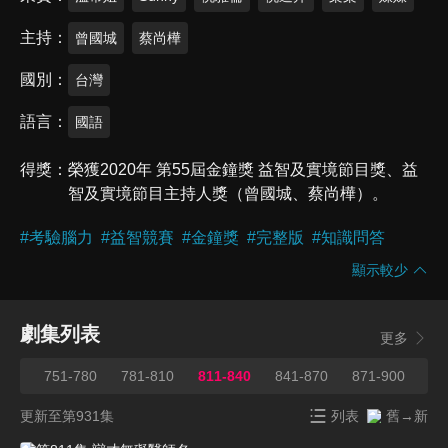
主持
曾國城
蔡尚樺
國別
台灣
語言
國語
得獎
榮獲2020年 第55屆金鐘獎 益智及實境節目獎、益
智及實境節目主持人獎（曾國城、蔡尚樺）。
#
考驗腦力
#
益智競賽
#
金鐘獎
#
完整版
#
知識問答
顯示較少
劇集列表
更多
750
751-780
781-810
811-840
841-870
871-900
90
更新至第931集
列表
舊→新