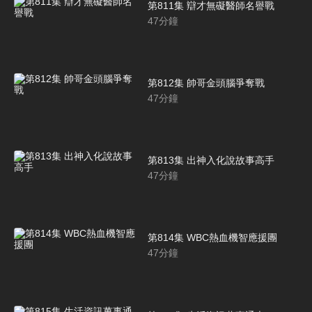
第811集 辯才無礙醫師名譽戰
47
分鐘
第812集 帥哥金頭腦爭奪戰
47
分鐘
第813集 出神入化說故事高手
47
分鐘
第814集 WBC熱血機智應援團
47
分鐘