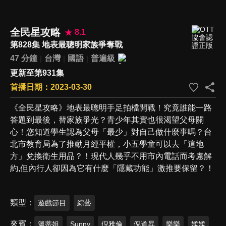
全民星攻略
8.1
第828集 地表最聰明家族爭奪戰
47 分鐘
台灣
國語
普遍級
更新至第931集
首播日期：2023-03-30
《全民星攻略》地表最聰明手足拍檔開戰！究竟誰能一路
答題到最後，替家族爭光？青少年其實也很渴望父母關
心！您知道學生認為父母「最少」對自己做什麼事嗎？台
北市教育局為了推動月經平權，小五學童可以去「這地
方」兌換衛生用品？！現代人幾乎不用市內電話而考慮解
約,但內行人卻因為它有什麼「隱藏功能」激推要保留？！
類型
遊戲節目
綜藝
來賓
溫蒂姐
Sunny
倪雅倫
倪道昇
樂樂
媃媃