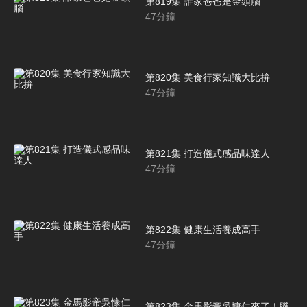
第819集 誰家爸爸是金頭腦
47
分鐘
第820集 美食行家知識大比拚
47
分鐘
第821集 打造儀式感品味達人
47
分鐘
第822集 健康生活養成高手
47
分鐘
第823集 金馬影帝吳慷仁來了！職