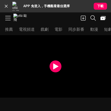
APP 免登入，手機觀看最佳選擇
下載
推薦
電視頻道
戲劇
電影
同步新番
動漫
短