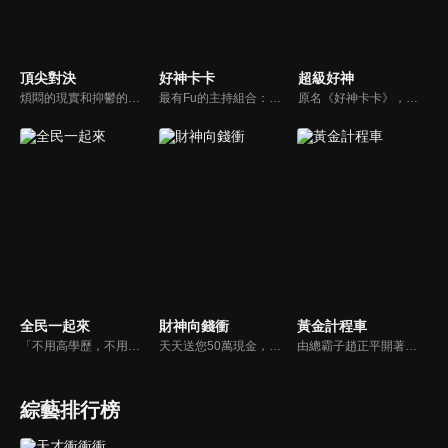
頂尖對決
好神卡卡
超級好神
煩悶的現實和抑鬱的社會，你需要的就是笑、大聲笑、開口笑，《頂尖對決》就要你笑到落ㄟ骸，最具綜藝實力的庹宗康，和喜感十足的納豆各自領軍對抗，藝人搞笑pk笑果十足，《頂尖對決》讓你忘掉一週煩惱！
最有Fu的主持組合：「A咖天王」徐乃麟+「好神天心」朱芯儀+「真理大學校花」洪棠+「台大獸醫碩士」LYDIA。遊戲的層層關卡，來賓必須要和主持人比反應，比記憶，比機智，比膽識，幸運女神的眷顧與遠離永遠都是個未知數！
原名《好神卡卡》，後改名為《超級好神》，是一檔益智類綜藝節目，由「A咖天王」徐乃麟搭配黃鐙輝主持。「好神智慧王」、「好神記憶王」、「誰是爆點王」、「好神送好禮」四個單元，讓來賓一較高下。比反應，比記憶，比機智，比膽識，幸運女神的眷顧與遠離永遠都是個未知數！
全民一起來
財神向錢衝
黃金計程車
「不用高學歷，不用會答題，全民一起來，獎金拿不完！」《全民一起來》是一檔結合手機遊戲的大型現場直播益智節目，「記憶、觀察、反應、平衡、敏捷...」，多道關卡考驗挑戰者的多元智能及體能，見證藝人明星各項不可思議的挑戰。
天天送您50萬現金，還有汽車大獎！不考智力、體力，挑戰家人、同事、同學、朋友互相了解的成渡和共同生活經驗。快來參加《財神向前衝》大獎通通送給您。
由總霸子趙正平開著計程車在街頭隨機找尋搭車路人，進行機智問答，如果十題答對就可以拿走金元寶！如果沒有答對，就把當前獎金減一個0然後發放！另外節目中總霸子趙正平還會帶我們遍尋美食名景。
綜藝排行榜