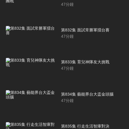
47
分鐘
第832集 面試常勝軍擂台賽
47
分鐘
第833集 育兒神隊友大挑戰
47
分鐘
第834集 藝能界台大盃金頭腦
47
分鐘
第835集 行走生活智庫對決