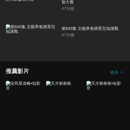
智大賽
47
分鐘
第840集 文藝界爸媽育兒知識戰
47
分鐘
推薦影片
收合