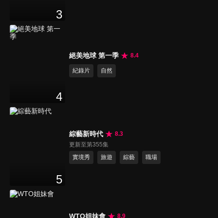
3
絕美地球 第一季
8.4
紀錄片
自然
4
綜藝新時代
8.3
更新至第355集
實境秀
旅遊
綜藝
職場
5
WTO姐妹會
8.9