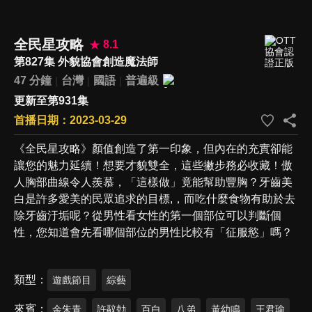
全民星攻略
8.1
第827集 外貌協會創造魔法師
47 分鐘
台灣
國語
普遍級
更新至第931集
首播日期：2023-03-29
《全民星攻略》顏值創造了第一印象，但內在的充實卻能
讓您的魅力延續！想要才貌雙全，這些撇步務必收藏！傲
人胸部曲線令人羨慕，「這樣做」竟能幫助豐胸？牙齒美
白是許多愛美的民眾追求的目標,，而吃什麼食物有助於去
除牙齒汙垢呢？從男性看女性的第一個部位可以判斷個
性，您知道會先看哪個部位的男性比較有「征服慾」嗎？
類型
遊戲節目
綜藝
來賓
余朱青
許䰚勎
百白
八弟
黃幼鳴
王君瑜