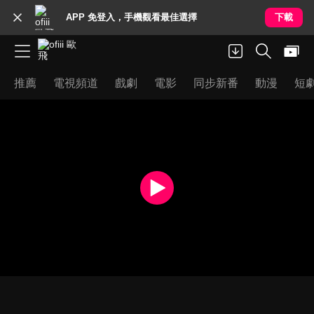
APP 免登入，手機觀看最佳選擇
下載
推薦
電視頻道
戲劇
電影
同步新番
動漫
短