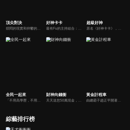
頂尖對決
好神卡卡
超級好神
煩悶的現實和抑鬱的社會，你需要的就是笑、大聲笑、開口笑，《頂尖對決》就要你笑到落ㄟ骸，最具綜藝實力的庹宗康，和喜感十足的納豆各自領軍對抗，藝人搞笑pk笑果十足，《頂尖對決》讓你忘掉一週煩惱！
最有Fu的主持組合：「A咖天王」徐乃麟+「好神天心」朱芯儀+「真理大學校花」洪棠+「台大獸醫碩士」LYDIA。遊戲的層層關卡，來賓必須要和主持人比反應，比記憶，比機智，比膽識，幸運女神的眷顧與遠離永遠都是個未知數！
原名《好神卡卡》，後改名為《超級好神》，是一檔益智類綜藝節目，由「A咖天王」徐乃麟搭配黃鐙輝主持。「好神智慧王」、「好神記憶王」、「誰是爆點王」、「好神送好禮」四個單元，讓來賓一較高下。比反應，比記憶，比機智，比膽識，幸運女神的眷顧與遠離永遠都是個未知數！
全民一起來
財神向錢衝
黃金計程車
「不用高學歷，不用會答題，全民一起來，獎金拿不完！」《全民一起來》是一檔結合手機遊戲的大型現場直播益智節目，「記憶、觀察、反應、平衡、敏捷...」，多道關卡考驗挑戰者的多元智能及體能，見證藝人明星各項不可思議的挑戰。
天天送您50萬現金，還有汽車大獎！不考智力、體力，挑戰家人、同事、同學、朋友互相了解的成渡和共同生活經驗。快來參加《財神向前衝》大獎通通送給您。
由總霸子趙正平開著計程車在街頭隨機找尋搭車路人，進行機智問答，如果十題答對就可以拿走金元寶！如果沒有答對，就把當前獎金減一個0然後發放！另外節目中總霸子趙正平還會帶我們遍尋美食名景。
綜藝排行榜