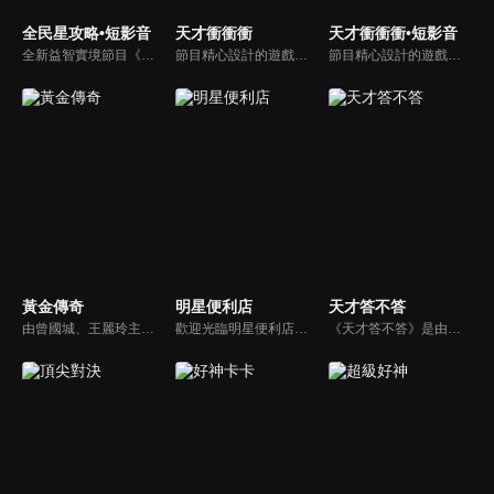
全民星攻略•短影音
天才衝衝衝
天才衝衝衝•短影音
全新益智實境節目《全民星攻略》，由館長曾國城擔任把關者，考驗著每個來挑戰九宮格益智遊戲藝人明星。想要攻略九宮格關卡，透過創意聯想、邏輯推理、理想分析，才有機會獲取智慧星幣，帶走夢幻大獎。
節目精心設計的遊戲內容，包括深受觀眾喜愛並且火紅於各大專院校的【TEMPO系列】，考驗藝人用肢體表達能力以及聯想能力的【你是WORD演】、【會演是英雄】，考驗英文程度的【EAR傳耳ABC】，超簡單、超爆笑的【看你怎麼說】，以及考驗藝人反應、機智以及隊友默契的【不可能的默契】等單元，逗趣又爆笑！
節目精心設計的遊戲內容，包括深受觀眾喜愛並且火紅於各大專院校的【TEMPO系列】，考驗藝人用肢體表達能力以及聯想能力的【你是WORD演】、【會演是英雄】，考驗英文程度的【EAR傳耳ABC】，超簡單、超爆笑的【看你怎麼說】，以及考驗藝人反應、機智以及隊友默契的【不可能的默契】等單元，逗趣又爆笑！
黃金傳奇
明星便利店
天才答不答
由曾國城、王麗玲主持，許多人記憶中的經典外景綜藝節目之一。每次闖關成功的隊伍，可獲得藏寶圖；拼湊出完整藏寶圖者，可憑著藏寶圖提示至寶箱放置處；最後以正確寶箱之正確答案鑰匙開啟成功者，除隊長本身外的每位參賽者，即可獲得價值新台幣5萬元之黃金金牌。
歡迎光臨明星便利店！你覺得便利店裡面有什麼？關東煮？茶葉蛋？還是讓你尖叫的大明星？一家擁有明星的便利店，到底有多稀奇，你會不會想要光臨呢？
《天才答不答》是由吳宗憲和吳怡霈共同主持的益智節目。節目設立高額的獎金來考驗藝人們真實的人性，同時將題目立體化，讓你身歷其境去冒險答題。更有哪些出乎意料的處罰，讓藝人羞愧的不想再答錯！一個最接近「人性」與「真實」的益智節目，現在就讓吳宗憲帶你輕鬆玩轉知識。