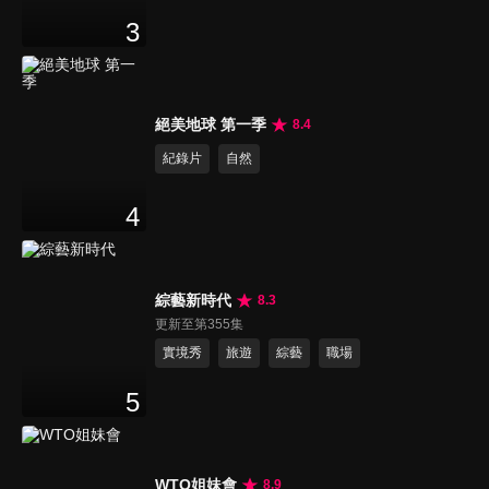
3
絕美地球 第一季
8.4
紀錄片
自然
4
綜藝新時代
8.3
更新至第355集
實境秀
旅遊
綜藝
職場
5
WTO姐妹會
8.9