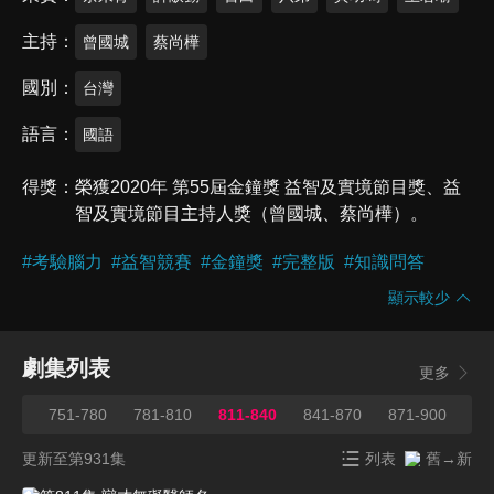
主持
曾國城
蔡尚樺
國別
台灣
語言
國語
得獎
榮獲2020年 第55屆金鐘獎 益智及實境節目獎、益
智及實境節目主持人獎（曾國城、蔡尚樺）。
#
考驗腦力
#
益智競賽
#
金鐘獎
#
完整版
#
知識問答
顯示較少
劇集列表
更多
750
751-780
781-810
811-840
841-870
871-900
90
更新至第931集
列表
舊→新