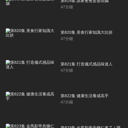
第819集 誰家爸爸是金頭腦
47
分鐘
第820集 美食行家知識大比拚
47
分鐘
第821集 打造儀式感品味達人
47
分鐘
第822集 健康生活養成高手
47
分鐘
第823集 金馬影帝吳慷仁來了！職