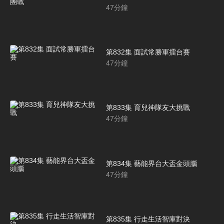
47
分鐘
第832集 面試常勝軍擂台賽
47
分鐘
第833集 育兒神隊友大挑戰
47
分鐘
第834集 藝能界台大盃金頭腦
47
分鐘
第835集 行走生活智庫對決