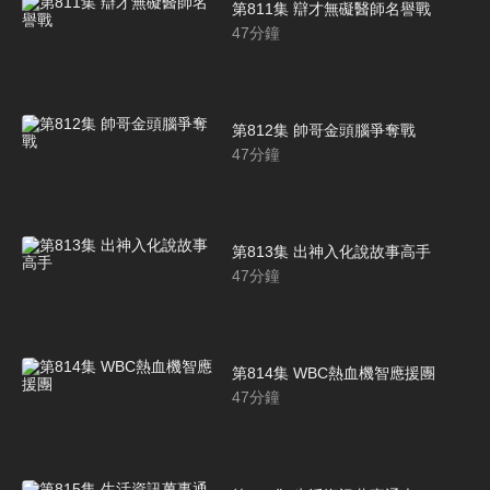
第811集 辯才無礙醫師名譽戰
47
分鐘
第812集 帥哥金頭腦爭奪戰
47
分鐘
第813集 出神入化說故事高手
47
分鐘
第814集 WBC熱血機智應援團
47
分鐘