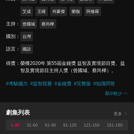
艾成
王瞳
何豪傑
樂咖
阿修羅
主持
曾國城
蔡尚樺
國別
台灣
語言
國語
得獎
榮獲2020年 第55屆金鐘獎 益智及實境節目獎、益
智及實境節目主持人獎（曾國城、蔡尚樺）。
#
考驗腦力
#
益智競賽
#
金鐘獎
#
完整版
#
知識問答
顯示較少
劇集列表
更多
1-30
31-60
61-90
91-120
121-150
151-180
1