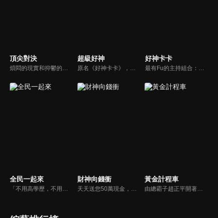
頂尖對決
超級好神
好神卡卡
煩悶的現實和抑鬱的社會，你需要的就是笑、大聲笑、開口笑，《頂尖對決》就要你笑到落ㄟ骸，最具綜藝實力的庹宗康，和喜感十足的納豆各自領軍對抗，藝人搞笑pk笑果十足，《頂尖對決》讓你忘掉一週煩惱！
原名《好神卡卡》，後改名為《超級好神》，是一檔益智類綜藝節目，由「A咖天王」徐乃麟搭配黃鐙輝主持。「好神智慧王」、「好神記憶王」、「誰是爆點王」、「好神送好禮」四個單元，讓來賓一較高下。比反應，比記憶，比機智，比膽識，幸運女神的眷顧與遠離永遠都是個未知數！
最有Fu的主持組合：「A咖天王」徐乃麟+「好神天心」朱芯儀+「真理大學校花」洪棠+「台大獸醫碩士」LYDIA。遊戲的層層關卡，來賓必須要和主持人比反應，比記憶，比機智，比膽識，幸運女神的眷顧與遠離永遠都是個未知數！
全民一起來
財神向錢衝
黃金計程車
「不用高學歷，不用會答題，全民一起來，獎金拿不完！」《全民一起來》是一檔結合手機遊戲的大型現場直播益智節目，「記憶、觀察、反應、平衡、敏捷...」，多道關卡考驗挑戰者的多元智能及體能，見證藝人明星各項不可思議的挑戰。
天天送您50萬現金，還有汽車大獎！不考智力、體力，挑戰家人、同事、同學、朋友互相了解的成渡和共同生活經驗。快來參加《財神向前衝》大獎通通送給您。
由總霸子趙正平開著計程車在街頭隨機找尋搭車路人，進行機智問答，如果十題答對就可以拿走金元寶！如果沒有答對，就把當前獎金減一個0然後發放！另外節目中總霸子趙正平還會帶我們遍尋美食名景。