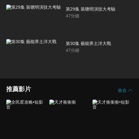
第29集 裝聰明演技大考驗
47
分鐘
第30集 藝能界土洋大戰
47
分鐘
推薦影片
收合