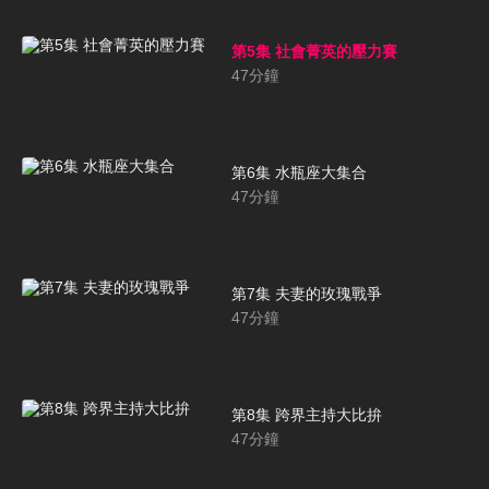
第5集 社會菁英的壓力賽
47
分鐘
第6集 水瓶座大集合
47
分鐘
第7集 夫妻的玫瑰戰爭
47
分鐘
第8集 跨界主持大比拚
47
分鐘