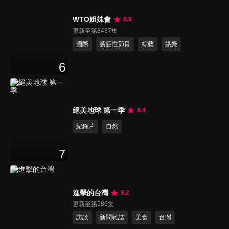
WTO姐妹會
8.9
更新至第3487集
國際
談話性節目
綜藝
娛樂
6
絕美地球 第一季
8.4
紀錄片
自然
7
進擊的台灣
8.2
更新至第586集
訪談
新聞雜誌
美食
台灣