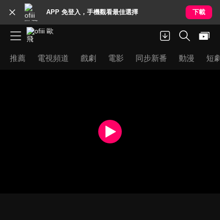
APP 免登入，手機觀看最佳選擇
下載
推薦
電視頻道
戲劇
電影
同步新番
動漫
短