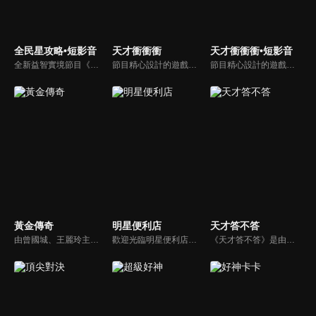
全民星攻略•短影音
天才衝衝衝
天才衝衝衝•短影音
全新益智實境節目《全民星攻略》，由館長曾國城擔任把關者，考驗著每個來挑戰九宮格益智遊戲藝人明星。想要攻略九宮格關卡，透過創意聯想、邏輯推理、理想分析，才有機會獲取智慧星幣，帶走夢幻大獎。
節目精心設計的遊戲內容，包括深受觀眾喜愛並且火紅於各大專院校的【TEMPO系列】，考驗藝人用肢體表達能力以及聯想能力的【你是WORD演】、【會演是英雄】，考驗英文程度的【EAR傳耳ABC】，超簡單、超爆笑的【看你怎麼說】，以及考驗藝人反應、機智以及隊友默契的【不可能的默契】等單元，逗趣又爆笑！
節目精心設計的遊戲內容，包括深受觀眾喜愛並且火紅於各大專院校的【TEMPO系列】，考驗藝人用肢體表達能力以及聯想能力的【你是WORD演】、【會演是英雄】，考驗英文程度的【EAR傳耳ABC】，超簡單、超爆笑的【看你怎麼說】，以及考驗藝人反應、機智以及隊友默契的【不可能的默契】等單元，逗趣又爆笑！
黃金傳奇
明星便利店
天才答不答
由曾國城、王麗玲主持，許多人記憶中的經典外景綜藝節目之一。每次闖關成功的隊伍，可獲得藏寶圖；拼湊出完整藏寶圖者，可憑著藏寶圖提示至寶箱放置處；最後以正確寶箱之正確答案鑰匙開啟成功者，除隊長本身外的每位參賽者，即可獲得價值新台幣5萬元之黃金金牌。
歡迎光臨明星便利店！你覺得便利店裡面有什麼？關東煮？茶葉蛋？還是讓你尖叫的大明星？一家擁有明星的便利店，到底有多稀奇，你會不會想要光臨呢？
《天才答不答》是由吳宗憲和吳怡霈共同主持的益智節目。節目設立高額的獎金來考驗藝人們真實的人性，同時將題目立體化，讓你身歷其境去冒險答題。更有哪些出乎意料的處罰，讓藝人羞愧的不想再答錯！一個最接近「人性」與「真實」的益智節目，現在就讓吳宗憲帶你輕鬆玩轉知識。