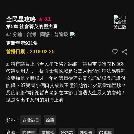
全民星攻略
8.1
第5集 社會菁英的壓力賽
47 分鐘
台灣
國語
普遍級
更新至第931集
首播日期：2019-02-25
新科市議員上《全民星攻略》踢館！議員苗博雅問政犀利
答題更用力，耳提面命曾國城是公眾人物酒駕犯法易科罰
金要加倍？新婚才一年的議員徐巧芯竟忘記結婚登記誰付
的錢？87樂團小倆口艾成與王瞳答題答出火氣當場翻臉？
風度翩翩作家謝哲青老師在本節目遭遇人生最大的磨難！
總是有出乎意料的劇情上演！
類型
遊戲節目
綜藝
來賓
陳峙嘉
苗博雅
徐巧芯
謝哲青
87樂團