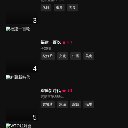
更新至第367集
烹飪
旅遊
美食
3
福建一百吃
8.3
全30集
紀錄片
文化
中國
美食
4
綜藝新時代
8.3
更新至第355集
實境秀
旅遊
綜藝
職場
5