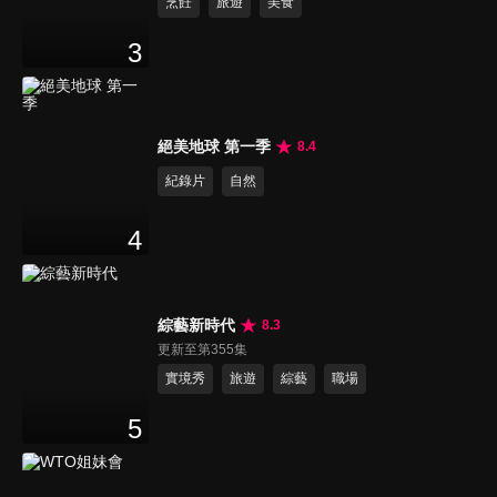
烹飪
旅遊
美食
3
絕美地球 第一季
8.4
紀錄片
自然
4
綜藝新時代
8.3
更新至第355集
實境秀
旅遊
綜藝
職場
5