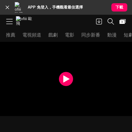
APP 免登入，手機觀看最佳選擇
下載
推薦
電視頻道
戲劇
電影
同步新番
動漫
短