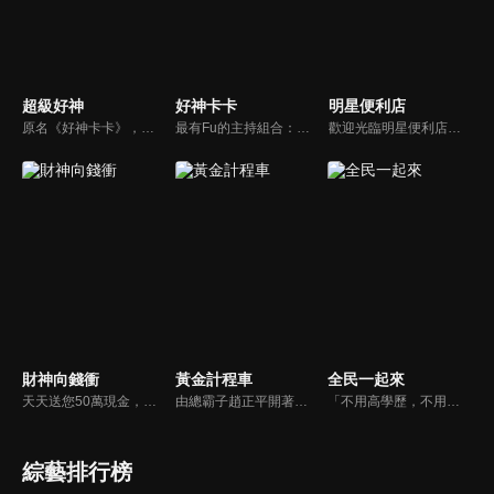
超級好神
好神卡卡
明星便利店
原名《好神卡卡》，後改名為《超級好神》，是一檔益智類綜藝節目，由「A咖天王」徐乃麟搭配黃鐙輝主持。「好神智慧王」、「好神記憶王」、「誰是爆點王」、「好神送好禮」四個單元，讓來賓一較高下。比反應，比記憶，比機智，比膽識，幸運女神的眷顧與遠離永遠都是個未知數！
最有Fu的主持組合：「A咖天王」徐乃麟+「好神天心」朱芯儀+「真理大學校花」洪棠+「台大獸醫碩士」LYDIA。遊戲的層層關卡，來賓必須要和主持人比反應，比記憶，比機智，比膽識，幸運女神的眷顧與遠離永遠都是個未知數！
歡迎光臨明星便利店！你覺得便利店裡面有什麼？關東煮？茶葉蛋？還是讓你尖叫的大明星？一家擁有明星的便利店，到底有多稀奇，你會不會想要光臨呢？
財神向錢衝
黃金計程車
全民一起來
天天送您50萬現金，還有汽車大獎！不考智力、體力，挑戰家人、同事、同學、朋友互相了解的成渡和共同生活經驗。快來參加《財神向前衝》大獎通通送給您。
由總霸子趙正平開著計程車在街頭隨機找尋搭車路人，進行機智問答，如果十題答對就可以拿走金元寶！如果沒有答對，就把當前獎金減一個0然後發放！另外節目中總霸子趙正平還會帶我們遍尋美食名景。
「不用高學歷，不用會答題，全民一起來，獎金拿不完！」《全民一起來》是一檔結合手機遊戲的大型現場直播益智節目，「記憶、觀察、反應、平衡、敏捷...」，多道關卡考驗挑戰者的多元智能及體能，見證藝人明星各項不可思議的挑戰。
綜藝排行榜