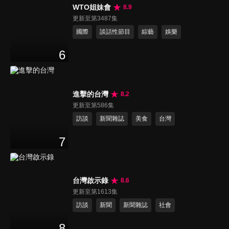
WTO姐妹會
8.9
更新至第3487集
國際
談話性節目
綜藝
娛樂
6
進擊的台灣
8.2
更新至第586集
訪談
新聞雜誌
美食
台灣
7
台灣啟示錄
8.6
更新至第1613集
訪談
新聞
新聞雜誌
社會
8