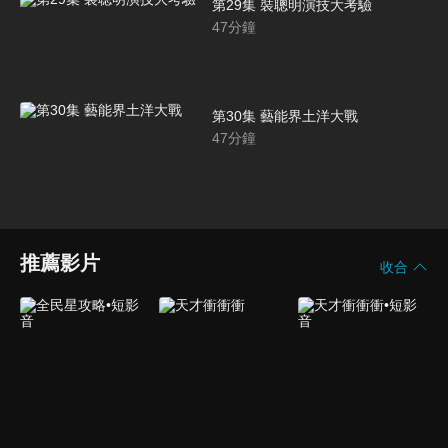
第29集 裝聰明演技大考驗
47
分鐘
第30集 藝能界土洋大戰
47
分鐘
推薦影片
收合