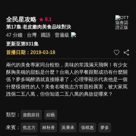
全民星攻略
8.1
第17集 老皮嫩肉美食品味對決
47 分鐘
台灣
國語
普遍級
更新至第931集
首播日期：2019-03-18
兩代的美食專家同台較勁，美味的常識滿天飛啊！有少女
酥胸美稱的甜點是什麼？台南人的早餐跟鄭成功有什麼關
係？夢多喝醉酒就直接睡著了，心理學顯示代表他是一個
什麼樣個性的人？美食名嘴焦志方答題粉厲害，被大家罵
跩個二五八萬，但你知道二五八萬的典故從哪來？
類型
遊戲節目
綜藝
來賓
焦志方
林秋香
吳秉承
張棋惠
夢多