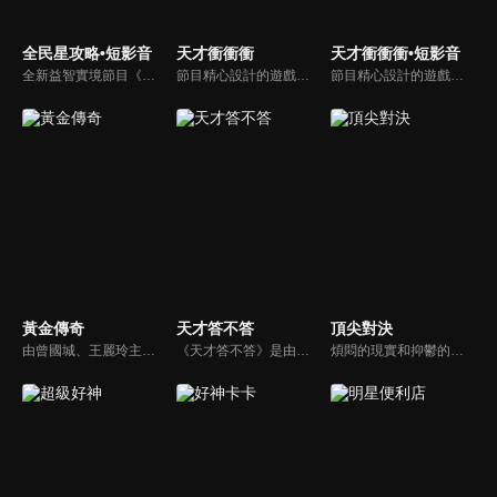
全民星攻略•短影音
天才衝衝衝
天才衝衝衝•短影音
全新益智實境節目《全民星攻略》，由館長曾國城擔任把關者，考驗著每個來挑戰九宮格益智遊戲藝人明星。想要攻略九宮格關卡，透過創意聯想、邏輯推理、理想分析，才有機會獲取智慧星幣，帶走夢幻大獎。
節目精心設計的遊戲內容，包括深受觀眾喜愛並且火紅於各大專院校的【TEMPO系列】，考驗藝人用肢體表達能力以及聯想能力的【你是WORD演】、【會演是英雄】，考驗英文程度的【EAR傳耳ABC】，超簡單、超爆笑的【看你怎麼說】，以及考驗藝人反應、機智以及隊友默契的【不可能的默契】等單元，逗趣又爆笑！
節目精心設計的遊戲內容，包括深受觀眾喜愛並且火紅於各大專院校的【TEMPO系列】，考驗藝人用肢體表達能力以及聯想能力的【你是WORD演】、【會演是英雄】，考驗英文程度的【EAR傳耳ABC】，超簡單、超爆笑的【看你怎麼說】，以及考驗藝人反應、機智以及隊友默契的【不可能的默契】等單元，逗趣又爆笑！
黃金傳奇
天才答不答
頂尖對決
由曾國城、王麗玲主持，許多人記憶中的經典外景綜藝節目之一。每次闖關成功的隊伍，可獲得藏寶圖；拼湊出完整藏寶圖者，可憑著藏寶圖提示至寶箱放置處；最後以正確寶箱之正確答案鑰匙開啟成功者，除隊長本身外的每位參賽者，即可獲得價值新台幣5萬元之黃金金牌。
《天才答不答》是由吳宗憲和吳怡霈共同主持的益智節目。節目設立高額的獎金來考驗藝人們真實的人性，同時將題目立體化，讓你身歷其境去冒險答題。更有哪些出乎意料的處罰，讓藝人羞愧的不想再答錯！一個最接近「人性」與「真實」的益智節目，現在就讓吳宗憲帶你輕鬆玩轉知識。
煩悶的現實和抑鬱的社會，你需要的就是笑、大聲笑、開口笑，《頂尖對決》就要你笑到落ㄟ骸，最具綜藝實力的庹宗康，和喜感十足的納豆各自領軍對抗，藝人搞笑pk笑果十足，《頂尖對決》讓你忘掉一週煩惱！