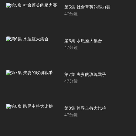
第5集 社會菁英的壓力賽
47
分鐘
第6集 水瓶座大集合
47
分鐘
第7集 夫妻的玫瑰戰爭
47
分鐘
第8集 跨界主持大比拚
47
分鐘