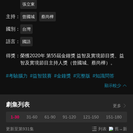
張立東
主持
曾國城
蔡尚樺
國別
台灣
語言
國語
得獎
榮獲2020年 第55屆金鐘獎 益智及實境節目獎、益
智及實境節目主持人獎（曾國城、蔡尚樺）。
#
考驗腦力
#
益智競賽
#
金鐘獎
#
完整版
#
知識問答
顯示較少
劇集列表
更多
1-30
31-60
61-90
91-120
121-150
151-180
1
更新至第931集
列表
舊→新