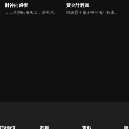
財神向錢衝
黃金計程車
天天送您50萬現金，還有汽車大獎！不考智力、體力，挑戰家人、同事、同學、朋友互相了解的成渡和共同生活經驗。快來參加《財神向前衝》大獎通通送給您。
由總霸子趙正平開著計程車在街頭隨機找尋搭車路人，進行機智問答，如果十題答對就可以拿走金元寶！如果沒有答對，就把當前獎金減一個0然後發放！另外節目中總霸子趙正平還會帶我們遍尋美食名景。
電視頻道
戲劇
電影
服