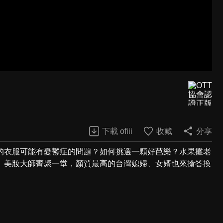
下載 ofiii
收藏
分享
的衣服可能有憂鬱症的問題？如何挑選一顆好芭樂？水果攤老
、美妝大師齊聚一堂，顏質最高的台灣媳婦、女婿也來搶答換