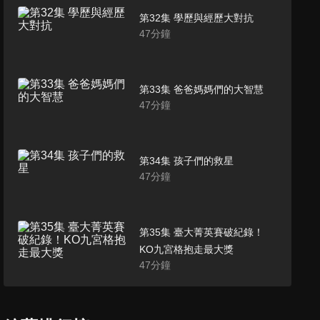
第32集 學歷與經歷大對抗
47
分鐘
第33集 爸爸媽媽們的大智慧
47
分鐘
第34集 孩子們的救星
47
分鐘
第35集 臺大菁英賽破紀錄！
KO九宮格抱走最大獎
47
分鐘
第36集 美女與野獸
47
分鐘