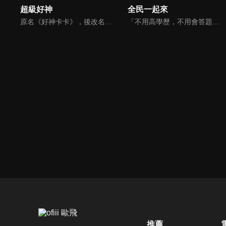
超級好神
全民一起來
原名《好神卡卡》，後改名為《超級好神》，是一檔益智類綜藝節目，由「A咖天王」徐乃麟搭配黃鐙輝主持。「好神智慧王」、「好神記憶王」、「誰是爆點王」、「好神送好禮」四個單元，讓來賓一較高下。比反應，比記憶，比機智，比膽識，幸運女神的眷顧與遠離永遠都是個未知數！
「不用高學歷，不用會答題，全民一起來，獎金拿不完！」《全民一起來》是一檔結合手機遊戲的大型現場直播益智節目，「記憶、觀察、反應、平衡、敏捷...」，多道關卡考驗挑戰者的多元智能及體能，見證藝人明星各項不可思議的挑戰。
推薦