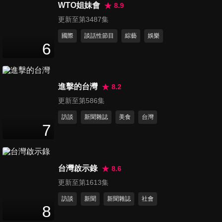
47
分鐘
WTO姐妹會
8.9
更新至第3487集
國際
談話性節目
綜藝
娛樂
第46集 顧家男女智商換購賽
6
47
分鐘
進擊的台灣
8.2
第47集 我是居家大師
47
分鐘
更新至第586集
訪談
新聞雜誌
美食
台灣
7
第48集 深藏不露的π型人
47
分鐘
台灣啟示錄
8.6
更新至第1613集
第49集 駐顏有術的專家
訪談
新聞
新聞雜誌
社會
47
分鐘
8