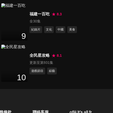
第50集 瘋狂飲食男女
47
分鐘
福建一百吃
8.3
全30集
紀錄片
文化
中國
美食
第51集 LIVE直播高手們
9
47
分鐘
全民星攻略
8.1
第52集 本身是婚姻專家
更新至第931集
47
分鐘
遊戲節目
綜藝
10
第53集 來自各界的偶像們
47
分鐘
第54集 夫妻誰當家
務條款
聯絡客服
ofiii lt’s all free