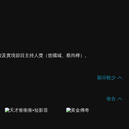
、益智及實境節目主持人獎（曾國城、蔡尚樺）。
顯示較少
收合