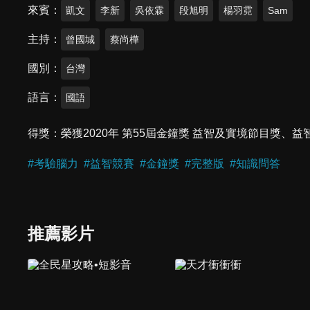
來賓
凱文
李新
吳依霖
段旭明
楊羽霓
Sam
主持
曾國城
蔡尚樺
國別
台灣
語言
國語
得獎
榮獲2020年 第55屆金鐘獎 益智及實境節目獎
#
考驗腦力
#
益智競賽
#
金鐘獎
#
完整版
#
知識問答
推薦影片