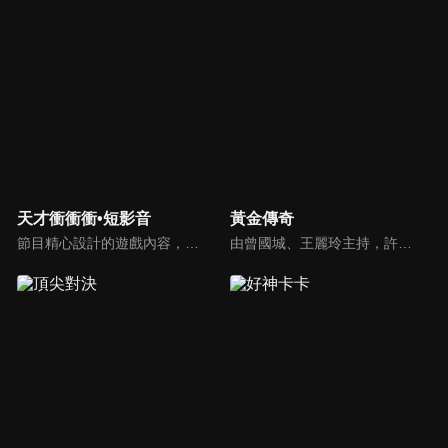
天才衝衝衝•短影音
黃金傳奇
節目精心設計的遊戲內容，包括深受觀眾喜愛並且火紅於各大專院校的【TEMPO系列】，考驗藝人用肢體表達能力以及聯想能力的【你是WORD演】、【會演是英雄】，考驗英文程度的【EAR傳耳ABC】，超簡單、超爆笑的【看你怎麼說】，以及考驗藝人反應、機智以及隊友默契的【不可能的默契】等單元，逗趣又爆笑！
由曾國城、王麗玲主持，許多人記憶中的經典外景綜藝節目之一。每次闖關成功的隊伍，可獲得藏寶圖；拼湊出完整藏寶圖者，可憑著藏寶圖提示至寶箱放置處；最後以正確寶箱之正確答案鑰匙開啟成功者，除隊長本身外的每位參賽者，即可獲得價值新台幣5萬元之黃金金牌。