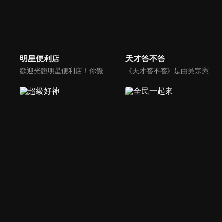
明星便利店
天才答不答
歡迎光臨明星便利店！你覺得便利店裡面有什麼？關東煮？茶葉蛋？還是讓你尖叫的大明星？一家擁有明星的便利店，到底有多稀奇，你會不會想要光臨呢？
《天才答不答》是由吳宗憲和吳怡霈共同主持的益智節目。節目設立高額的獎金來考驗藝人們真實的人性，同時將題目立體化，讓你身歷其境去冒險答題。更有哪些出乎意料的處罰，讓藝人羞愧的不想再答錯！一個最接近「人性」與「真實」的益智節目，現在就讓吳宗憲帶你輕鬆玩轉知識。