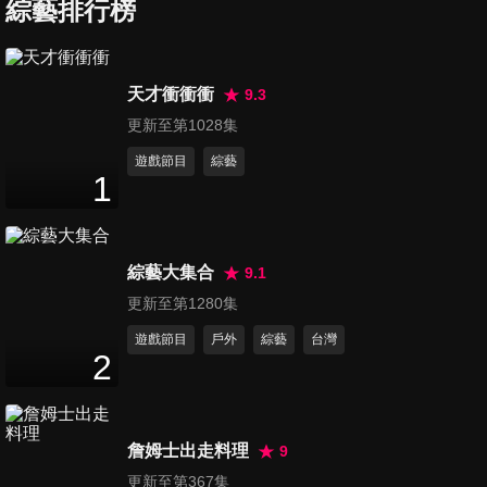
綜藝排行榜
第37集 演員與新聞人的機智賽
天才衝衝衝
9.3
47
分鐘
更新至第1028集
遊戲節目
綜藝
1
第38集 誰卡愛台灣
47
分鐘
綜藝大集合
9.1
第39集 親子反目會考賽
更新至第1280集
47
分鐘
遊戲節目
戶外
綜藝
台灣
2
第40集 戲劇教會我的人生
47
分鐘
詹姆士出走料理
9
更新至第367集