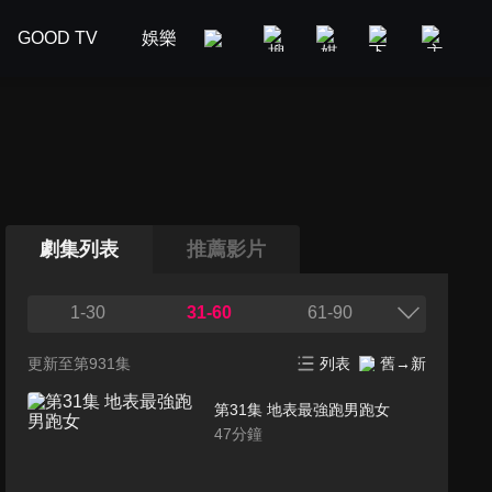
GOOD TV
娛樂
美食旅遊
新聞政論
汽車
劇集列表
推薦影片
1-30
31-60
61-90
更新至第931集
列表
舊→新
第31集 地表最強跑男跑女
47
分鐘