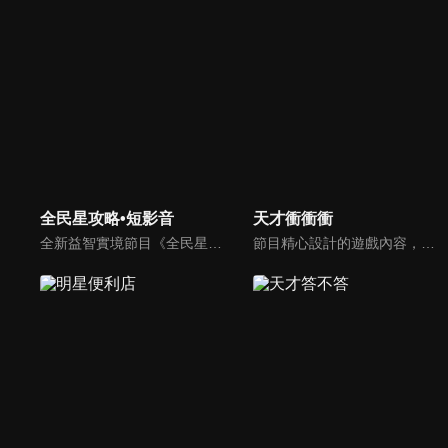
全民星攻略•短影音
天才衝衝衝
全新益智實境節目《全民星攻略》，由館長曾國城擔任把關者，考驗著每個來挑戰九宮格益智遊戲藝人明星。想要攻略九宮格關卡，透過創意聯想、邏輯推理、理想分析，才有機會獲取智慧星幣，帶走夢幻大獎。
節目精心設計的遊戲內容，包括深受觀眾喜愛並且火紅於各大專院校的【TEMPO系列】，考驗藝人用肢體表達能力以及聯想能力的【你是WORD演】、【會演是英雄】，考驗英文程度的【EAR傳耳ABC】，超簡單、超爆笑的【看你怎麼說】，以及考驗藝人反應、機智以及隊友默契的【不可能的默契】等單元，逗趣又爆笑！