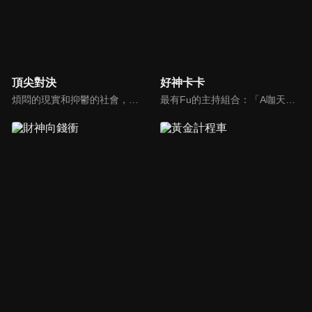
頂尖對決
好神卡卡
煩悶的現實和抑鬱的社會，你需要的就是笑、大聲笑、開口笑，《頂尖對決》就要你笑到落ㄟ骸，最具綜藝實力的庹宗康，和喜感十足的納豆各自領軍對抗，藝人搞笑pk笑果十足，《頂尖對決》讓你忘掉一週煩惱！
最有Fu的主持組合：「A咖天王」徐乃麟+「好神天心」朱芯儀+「真理大學校花」洪棠+「台大獸醫碩士」LYDIA。遊戲的層層關卡，來賓必須要和主持人比反應，比記憶，比機智，比膽識，幸運女神的眷顧與遠離永遠都是個未知數！