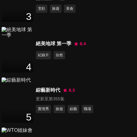
第41集 非常男女
烹飪
旅遊
美食
3
47
分鐘
第42集 大反派的小派對
絕美地球 第一季
8.4
47
分鐘
紀錄片
自然
4
第43集 立院風雲
47
分鐘
綜藝新時代
8.3
更新至第355集
第44集 已婚單身誰才是人生勝
利組
實境秀
旅遊
綜藝
職場
5
47
分鐘
第45集 生活大精算家